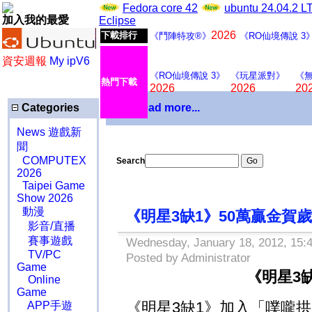
Fedora core 42
ubuntu 24.04.2 
加入我的最愛
Eclipse
2026
下載排行
《鬥陣特攻®》
《RO仙境傳說 3
資安週報
My ipV6
《RO仙境傳說 3》
《玩星派對》
《
熱門下載
2026
2026
20
Categories
Download more...
News 遊戲新
聞
COMPUTEX
Search
2026
Taipei Game
Show 2026
動漫
《明星3缺1》50萬贏金賀
影音/直播
賽事遊戲
Wednesday, January 18, 2012, 15:
TV/PC
Posted by Administrator
Game
《明星3
Online
Game
《明星3缺1》加入「噗嚨
APP手遊