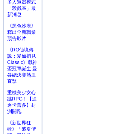
多人遊戲模式
「殺戮區」最
新消息
《黑色沙漠》
釋出全新職業
預告影片
《RO仙境傳
說：愛如初見
Classic》戰神
盃冠軍誕生 曼
谷總決賽熱血
直擊
重機美少女心
跳RPG！【追
逐卡蕾多】封
測開跑
《新世界狂
歡》「盛夏偕