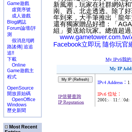
Game遊戲
新風潮，玩家在社群網站和
虛寶序號
南、西、北走透透。除了好
成人遊戲
年到來，大手筆推出「龍年
Blog網誌
還有獨家贈品好禮：「AGA
Forum論壇/評
組」要送給玩家。總值超過
測
www.gametower.com.tw/A
假消息!![網
Facebook立即玩
隨你玩官
路謠傳] 追追
追!!
下載
Online
Game遊戲主
程式
OpenSource
開放原始碼
OpenOffice
Windows
歷史新聞
Most Recent