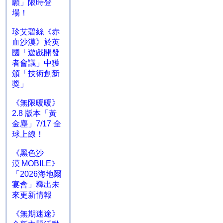
願」限時登
場！
珍艾碧絲《赤
血沙漠》於英
國「遊戲開發
者會議」中獲
頒「技術創新
獎」
《無限暖暖》
2.8 版本「黃
金塵」7/17 全
球上線！
《黑色沙
漠 MOBILE》
「2026海地爾
宴會」釋出未
來更新情報
《無期迷途》