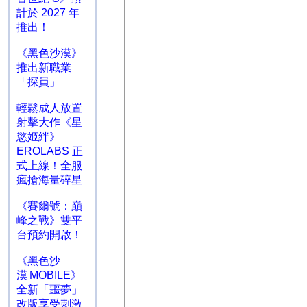
計於 2027 年
推出！
《黑色沙漠》
推出新職業
「探員」
輕鬆成人放置
射擊大作《星
慾姬絆》
EROLABS 正
式上線！全服
瘋搶海量碎星
《賽爾號：巔
峰之戰》雙平
台預約開啟！
《黑色沙
漠 MOBILE》
全新「噩夢」
改版享受刺激