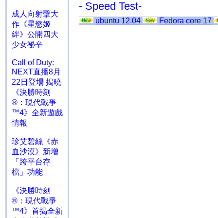
- Speed Test-
成人向射擊大
ubuntu 12.04
Fedora core 17
作《星慾姬
絆》公開四大
少女祕辛
Call of Duty:
NEXT直播8月
22日登場 揭曉
《決勝時刻
®：現代戰爭
™4》全新遊戲
情報
珍艾碧絲《赤
血沙漠》新增
「跨平台存
檔」功能
《決勝時刻
®：現代戰爭
™4》首揭全新