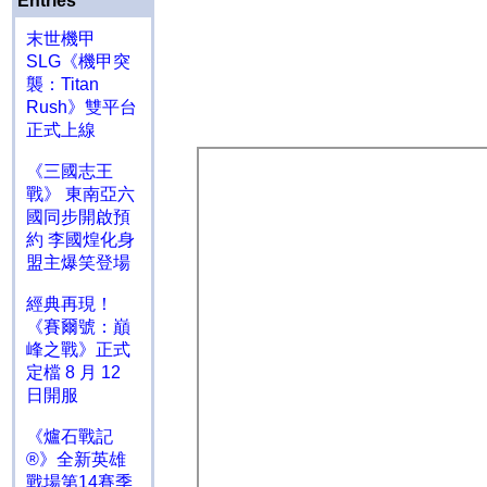
Entries
末世機甲
SLG《機甲突
襲：Titan
Rush》雙平台
正式上線
《三國志王
戰》 東南亞六
國同步開啟預
約 李國煌化身
盟主爆笑登場
經典再現！
《賽爾號：巔
峰之戰》正式
定檔 8 月 12
日開服
《爐石戰記
®》全新英雄
戰場第14賽季