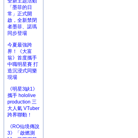
全新主題活動
「墨菲的日
常」正式開
啟，全新禁閉
者墨菲、諾瑪
同步登場
今夏最強跨
界！《大富
翁》首度攜手
中職明星賽 打
造沉浸式同樂
現場
《明星3缺1》
攜手 hololive
production 三
大人氣 VTuber
跨界聯動！
《RO仙境傳說
3》「啟燃測