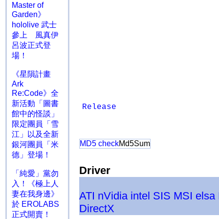
Master of
Garden》
hololive 武士
參上 風真伊
呂波正式登
場！
《星隕計畫
Ark
Re:Code》全
新活動「圖書
Release
館中的怪談」
限定團員「雪
江」以及全新
MD5 check
Md5Sum
銀河團員「米
德」登場！
Driver
「純愛」黨勿
入！《極上人
妻在我身邊》
ATI
nVidia
intel
SIS
MSI
elsa
於 EROLABS
DirectX
正式開賣！