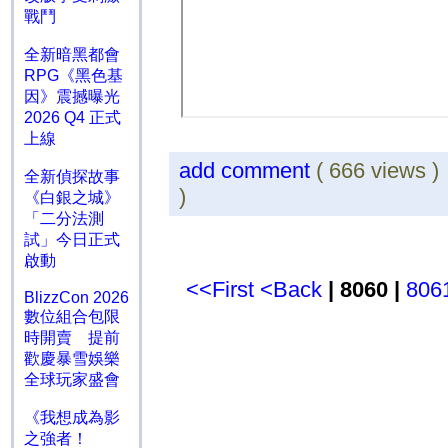
戰鬥
全新暗黑都會
RPG《黑色基
因》震撼曝光
2026 Q4 正式
上線
add comment
( 666 views 
全新偵探故事
)
《白銀之城》
「二分法測
試」今日正式
啟動
<<First
<Back
| 8060 |
806
BlizzCon 2026
數位組合包限
時開賣 提前
歡慶暴雪娛樂
全球玩家盛會
《我想成為影
之強者！