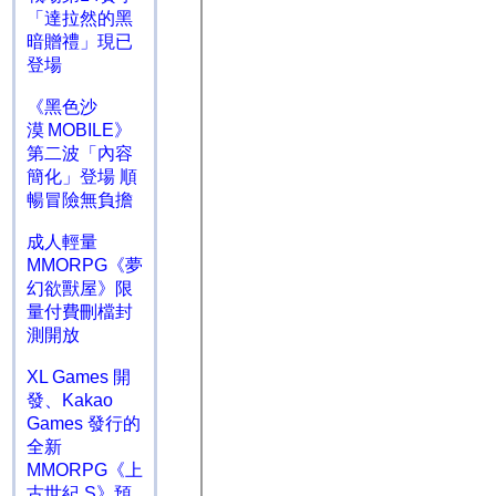
「達拉然的黑
暗贈禮」現已
登場
《黑色沙
漠 MOBILE》
第二波「內容
簡化」登場 順
暢冒險無負擔
成人輕量
MMORPG《夢
幻欲獸屋》限
量付費刪檔封
測開放
XL Games 開
發、Kakao
Games 發行的
全新
MMORPG《上
古世紀 S》預