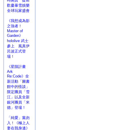
時開賣 提前
歡慶暴雪娛樂
全球玩家盛會
《我想成為影
之強者！
Master of
Garden》
hololive 武士
參上 風真伊
呂波正式登
場！
《星隕計畫
Ark
Re:Code》全
新活動「圖書
館中的怪談」
限定團員「雪
江」以及全新
銀河團員「米
德」登場！
「純愛」黨勿
入！《極上人
妻在我身邊》