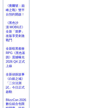
《賽爾號：巔
峰之戰》雙平
台預約開啟！
《黑色沙
漠 MOBILE》
全新「噩夢」
改版享受刺激
戰鬥
全新暗黑都會
RPG《黑色基
因》震撼曝光
2026 Q4 正式
上線
全新偵探故事
《白銀之城》
「二分法測
試」今日正式
啟動
BlizzCon 2026
數位組合包限