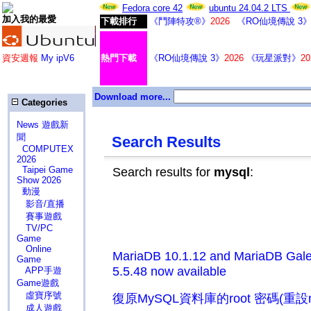
Fedora core 42
ubuntu 24.04.2 LTS
加入我的最愛
下載排行
《鬥陣特攻®》
2026
《RO仙境傳說 3
資安週報
My ipV6
熱門下載
《RO仙境傳說 3》
2026
《玩星派對》
20
Download more...
Categories
News 遊戲新
聞
Search Results
COMPUTEX
2026
Taipei Game
Search results for
mysql
:
Show 2026
動漫
影音/直播
賽事遊戲
TV/PC
Game
Online
MariaDB 10.1.12 and MariaDB Galer
Game
5.5.48 now available
APP手遊
Game遊戲
虛寶序號
復原MySQL資料庫的root 密碼(重設my
成人遊戲