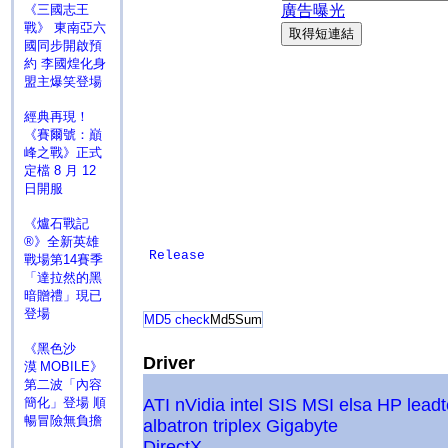
《三國志王
戰》 東南亞六
國同步開啟預
約 李國煌化身
盟主爆笑登場
經典再現！
《賽爾號：巔
峰之戰》正式
定檔 8 月 12
日開服
《爐石戰記
®》全新英雄
Release
戰場第14賽季
「達拉然的黑
暗贈禮」現已
登場
MD5 check
Md5Sum
《黑色沙
Driver
漠 MOBILE》
第二波「內容
簡化」登場 順
ATI
nVidia
intel
SIS
MSI
elsa
HP
lead
暢冒險無負擔
albatron
triplex
Gigabyte
DirectX