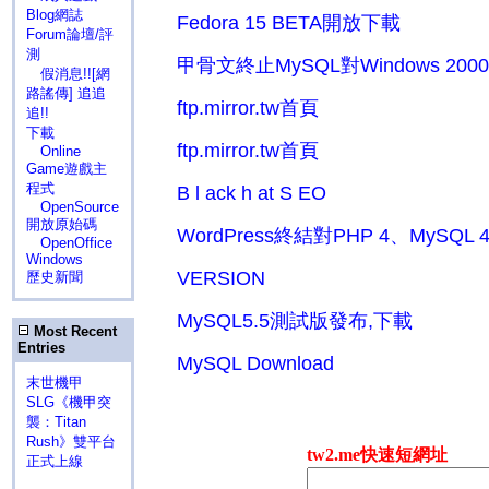
Blog網誌
Fedora 15 BETA開放下載
Forum論壇/評
測
甲骨文終止MySQL對Windows 200
假消息!![網
路謠傳] 追追
ftp.mirror.tw首頁
追!!
下載
ftp.mirror.tw首頁
Online
Game遊戲主
程式
B l ack h at S EO
OpenSource
開放原始碼
WordPress終結對PHP 4、MySQL
OpenOffice
Windows
VERSION
歷史新聞
MySQL5.5測試版發布,下載
Most Recent
Entries
MySQL Download
末世機甲
SLG《機甲突
襲：Titan
Rush》雙平台
正式上線