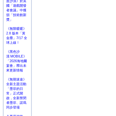
血沙漠》於英
國「遊戲開發
者會議」中獲
頒「技術創新
獎」
《無限暖暖》
2.8 版本「黃
金塵」7/17 全
球上線！
《黑色沙
漠 MOBILE》
「2026海地爾
宴會」釋出未
來更新情報
《無期迷途》
全新主題活動
「墨菲的日
常」正式開
啟，全新禁閉
者墨菲、諾瑪
同步登場