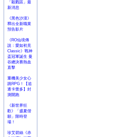
「殺戮區」最
新消息
《黑色沙漠》
釋出全新職業
預告影片
《RO仙境傳
說：愛如初見
Classic》戰神
盃冠軍誕生 曼
谷總決賽熱血
直擊
重機美少女心
跳RPG！【追
逐卡蕾多】封
測開跑
《新世界狂
歡》「盛夏偕
願」限時登
場！
珍艾碧絲《赤