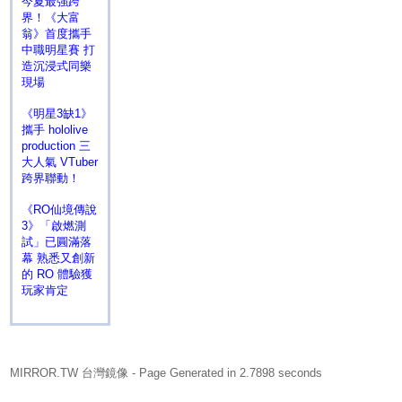
今夏最強跨
界！《大富
翁》首度攜手
中職明星賽 打
造沉浸式同樂
現場
《明星3缺1》
攜手 hololive
production 三
大人氣 VTuber
跨界聯動！
《RO仙境傳說
3》「啟燃測
試」已圓滿落
幕 熟悉又創新
的 RO 體驗獲
玩家肯定
MIRROR.TW 台灣鏡像
- Page Generated in 2.7898 seconds