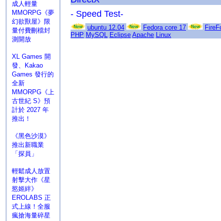
成人輕量
MMORPG《夢
- Speed Test-
幻欲獸屋》限
ubuntu 12.04
Fedora core 17
FireF
量付費刪檔封
PHP
MySQL
Eclipse
Apache
Linux
測開放
XL Games 開
發、Kakao
Games 發行的
全新
MMORPG《上
古世紀 S》預
計於 2027 年
推出！
《黑色沙漠》
推出新職業
「探員」
輕鬆成人放置
射擊大作《星
慾姬絆》
EROLABS 正
式上線！全服
瘋搶海量碎星