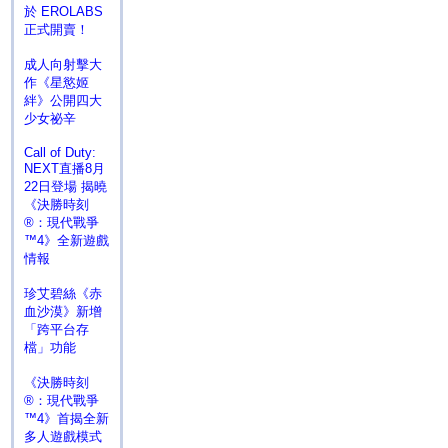
於 EROLABS
正式開賣！
成人向射擊大
作《星慾姬
絆》公開四大
少女祕辛
Call of Duty:
NEXT直播8月
22日登場 揭曉
《決勝時刻
®：現代戰爭
™4》全新遊戲
情報
珍艾碧絲《赤
血沙漠》新增
「跨平台存
檔」功能
《決勝時刻
®：現代戰爭
™4》首揭全新
多人遊戲模式