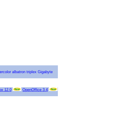
ercolor
albatron
triplex
Gigabyte
ox 12.0
OpenOffice 3.4