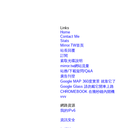
Links
Home
Contact Me
Stats
Mirror.TW首頁
站長回覆
訂閱
索取光碟說明
mirror.tw網站流量
站務/下載疑問/Q&A
廣告刊登
Google MAP 360度實景 就靠它了
Google Glass 請勿戴它開車上路
CHROMEBOOK 在幾秒鐘內開機
vvv
網路資源
我的IPv6
資訊安全