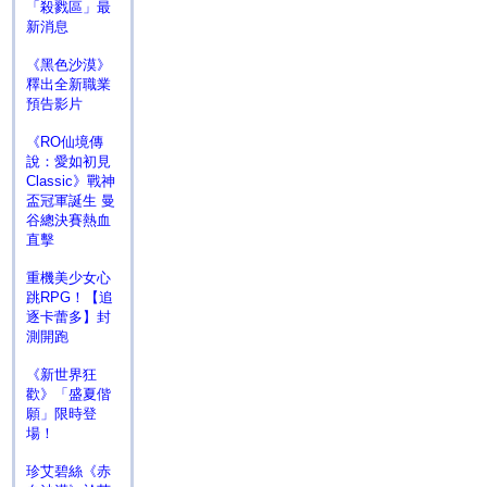
「殺戮區」最
新消息
《黑色沙漠》
釋出全新職業
預告影片
《RO仙境傳
說：愛如初見
Classic》戰神
盃冠軍誕生 曼
谷總決賽熱血
直擊
重機美少女心
跳RPG！【追
逐卡蕾多】封
測開跑
《新世界狂
歡》「盛夏偕
願」限時登
場！
珍艾碧絲《赤