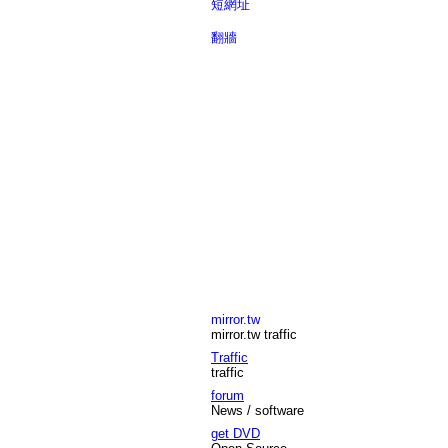
短網址
翻牆
mirror.tw
mirror.tw traffic
Traffic
traffic
forum
News / software
get DVD