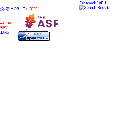
Facebook
WFH
沙漠 MOBILE》
2026
tw2.me
短網址
DDNS