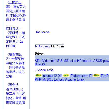
《三國志王
戰》 東南亞六
國同步開啟預
約 李國煌化身
盟主爆笑登場
經典再現！
Release
《賽爾號：巔
峰之戰》正式
定檔 8 月 12
日開服
MD5 check
Md5Sum
Driver
《爐石戰記
®》全新英雄
ATI
nVidia
intel
SIS
MSI
elsa
HP
leadtek
ASUS
pow
戰場第14賽季
DirectX
「達拉然的黑
- Speed Test-
暗贈禮」現已
ubuntu 12.04
Fedora core 17
FireF
登場
PHP
MySQL
Eclipse
Apache
Linux
《黑色沙
漠 MOBILE》
第二波「內容
簡化」登場 順
暢冒險無負擔