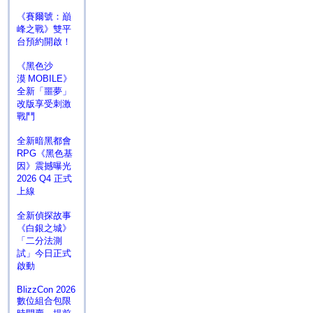
《賽爾號：巔
峰之戰》雙平
台預約開啟！
《黑色沙
漠 MOBILE》
全新「噩夢」
改版享受刺激
戰鬥
全新暗黑都會
RPG《黑色基
因》震撼曝光
2026 Q4 正式
上線
全新偵探故事
《白銀之城》
「二分法測
試」今日正式
啟動
BlizzCon 2026
數位組合包限