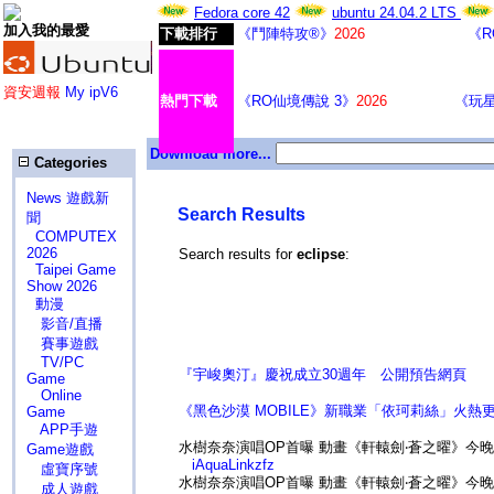
Fedora core 42
ubuntu 24.04.2 LTS
加入我的最愛
下載排行
《鬥陣特攻®》
2026
《R
資安週報
My ipV6
熱門下載
《RO仙境傳說 3》
2026
《玩
Download more...
Categories
News 遊戲新
Search Results
聞
COMPUTEX
2026
Search results for
eclipse
:
Taipei Game
Show 2026
動漫
影音/直播
賽事遊戲
TV/PC
『宇峻奧汀』慶祝成立30週年 公開預告網頁
Game
Online
《黑色沙漠 MOBILE》新職業「依珂莉絲」火熱
Game
APP手遊
水樹奈奈演唱OP首曝 動畫《軒轅劍‧蒼之曜》今
Game遊戲
iAquaLinkzfz
虛寶序號
水樹奈奈演唱OP首曝 動畫《軒轅劍‧蒼之曜》今
成人遊戲