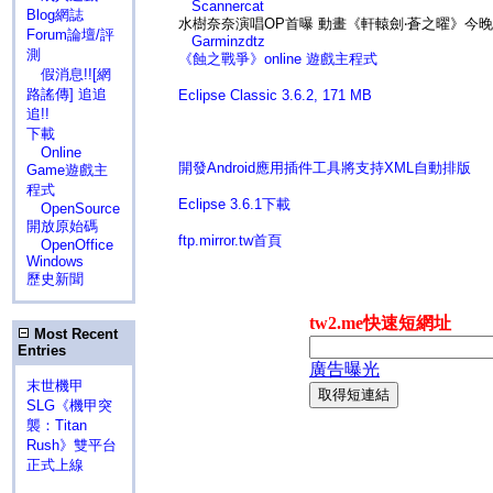
Scannercat
Blog網誌
水樹奈奈演唱OP首曝 動畫《軒轅劍‧蒼之曜》今
Forum論壇/評
Garminzdtz
測
《蝕之戰爭》online 遊戲主程式
假消息!![網
路謠傳] 追追
Eclipse Classic 3.6.2, 171 MB
追!!
下載
Online
開發Android應用插件工具將支持XML自動排版
Game遊戲主
程式
Eclipse 3.6.1下載
OpenSource
開放原始碼
ftp.mirror.tw首頁
OpenOffice
Windows
歷史新聞
Most Recent
Entries
末世機甲
SLG《機甲突
襲：Titan
Rush》雙平台
正式上線