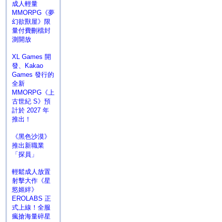
成人輕量
MMORPG《夢
幻欲獸屋》限
量付費刪檔封
測開放
XL Games 開
發、Kakao
Games 發行的
全新
MMORPG《上
古世紀 S》預
計於 2027 年
推出！
《黑色沙漠》
推出新職業
「探員」
輕鬆成人放置
射擊大作《星
慾姬絆》
EROLABS 正
式上線！全服
瘋搶海量碎星