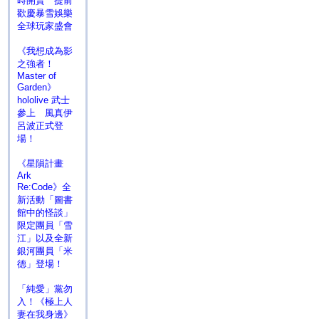
時開賣 提前
歡慶暴雪娛樂
全球玩家盛會
《我想成為影
之強者！
Master of
Garden》
hololive 武士
參上 風真伊
呂波正式登
場！
《星隕計畫
Ark
Re:Code》全
新活動「圖書
館中的怪談」
限定團員「雪
江」以及全新
銀河團員「米
德」登場！
「純愛」黨勿
入！《極上人
妻在我身邊》