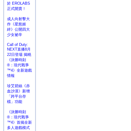
於 EROLABS
正式開賣！
成人向射擊大
作《星慾姬
絆》公開四大
少女祕辛
Call of Duty:
NEXT直播8月
22日登場 揭曉
《決勝時刻
®：現代戰爭
™4》全新遊戲
情報
珍艾碧絲《赤
血沙漠》新增
「跨平台存
檔」功能
《決勝時刻
®：現代戰爭
™4》首揭全新
多人遊戲模式