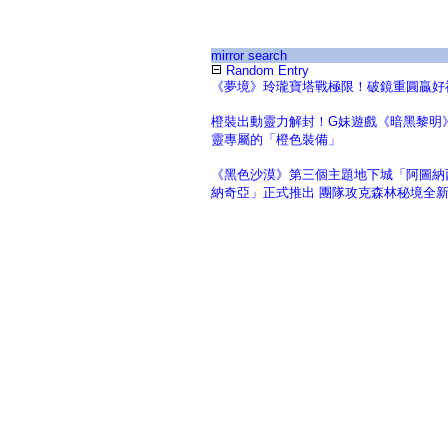
mirror search
Random Entry
《夢境》玲瓏寶塔戰極限！破鏡重圓贏好
橙裝出動靈力解封！G妹遊戲《暗黑黎明
靈專屬的「橙色裝備」
《黑色沙漠》第三個主題地下城「阿圖納
納奇亞」正式推出 團隊攻克森林秘境全