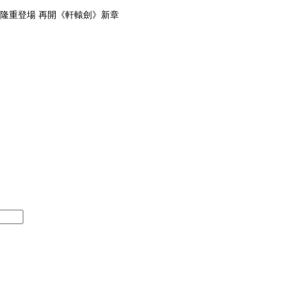
晚隆重登場 再開《軒轅劍》新章