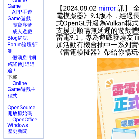
Online
Game
【2024.08.02
mirror
訊】 
APP手遊
電模擬器》
版本，經過
9.1
Game遊戲
式
升級為
模式
OpenGL
Vulkan
虛寶序號
支援更順暢無延遲的遊戲體
成人遊戲
雷電
，專為遊戲發燒友
9.1
Blog網誌
加活動有機會抽中一系列實
Forum論壇/評
測
《雷電模擬器》帶給你暢玩
假消息!![網
路謠傳] 追追
追!!
下載
Online
Game遊戲主
程式
OpenSource
開放原始碼
OpenOffice
Windows
歷史新聞