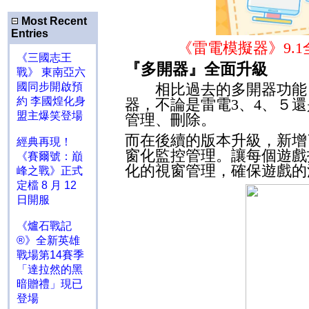
Most Recent
Entries
《雷電模擬器》
9.1
《三國志王
『多開器』全面升級
戰》 東南亞六
國同步開啟預
相比過去的多開器功能，
約 李國煌化身
器，不論是雷電
3
、
4
、５還
盟主爆笑登場
管理、刪除。
而在後續的版本升級，新增
經典再現！
窗化監控管理。讓每個遊戲
《賽爾號：巔
化的視窗管理，確保遊戲的
峰之戰》正式
定檔 8 月 12
日開服
《爐石戰記
®》全新英雄
戰場第14賽季
「達拉然的黑
暗贈禮」現已
登場