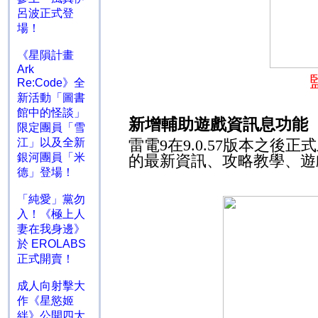
呂波正式登
場！
《星隕計畫
Ark
Re:Code》全
新活動「圖書
館中的怪談」
新增
輔助遊戲資訊息功能
限定團員「雪
江」以及全新
雷電
9
在
9.0.57
版本之後正式
銀河團員「米
的最新資訊、攻略教學、遊
德」登場！
「純愛」黨勿
入！《極上人
妻在我身邊》
於 EROLABS
正式開賣！
成人向射擊大
作《星慾姬
絆》公開四大