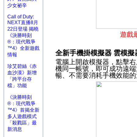
少女祕辛
Call of Duty:
NEXT直播8月
22日登場 揭曉
遊戲
《決勝時刻
®：現代戰爭
™4》全新遊戲
全新手機掛模擬器
雲模擬
情報
電腦上開啟模擬器，點擊右
珍艾碧絲《赤
機同一帳號，即可成功遠端
血沙漠》新增
暢、不需要消耗手機效能的
「跨平台存
檔」功能
《決勝時刻
®：現代戰爭
™4》首揭全新
多人遊戲模式
「殺戮區」最
新消息