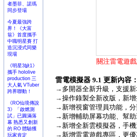
者墨菲、諾瑪
同步登場
今夏最強跨
界！《大富
翁》首度攜手
中職明星賽 打
造沉浸式同樂
現場
關注雷電遊戲
《明星3缺1》
攜手 hololive
production 三
雷電模擬器
9.1
更新內容
大人氣 VTuber
→
多開器全新升級，支援新
跨界聯動！
→
操作錄製全新改版，新增
《RO仙境傳說
→
新增視窗管理員功能，分
3》「啟燃測
→
新增輔助屏幕功能、幫助
試」已圓滿落
幕 熟悉又創新
→
新增全新雲模擬器，手機
的 RO 體驗獲
→
新增雷電遊戲專區，更優
玩家肯定