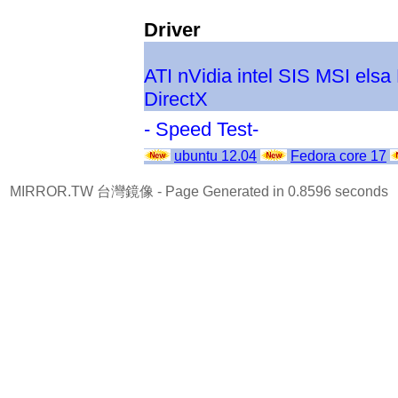
Driver
ATI
nVidia
intel
SIS
MSI
elsa
DirectX
- Speed Test-
ubuntu 12.04
Fedora core 17
MIRROR.TW 台灣鏡像
- Page Generated in 0.8596 seconds