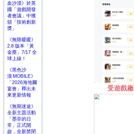
血沙漠》於英
國「遊戲開發
者會議」中獲
頒「技術創新
獎」
《無限暖暖》
2.8 版本「黃
金塵」7/17 全
球上線！
《黑色沙
漠 MOBILE》
「2026海地爾
受遊戲廠
宴會」釋出未
來更新情報
《無期迷途》
全新主題活動
「墨菲的日
常」正式開
啟，全新禁閉