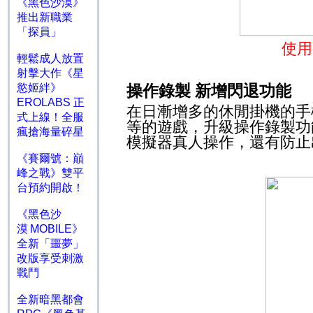
《黑色沙漠》
推出新職業
「探員」
使用
輕鬆成人放置
射擊大作《星
慾姬絆》
操作錄製 新增閃退功能
EROLABS 正
在日漸增多的休閒掛機的手
式上線！全服
等的遊戲，升級操作錄製功
瘋搶海量碎星
模擬器真人操作，還有防止
《賽爾號：巔
峰之戰》雙平
台預約開啟！
《黑色沙
漠 MOBILE》
全新「噩夢」
改版享受刺激
戰鬥
全新暗黑都會