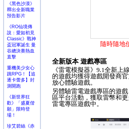
《黑色沙漠》
釋出全新職業
預告影片
《RO仙境傳
說：愛如初見
Classic》戰神
隨時隨地
盃冠軍誕生 曼
谷總決賽熱血
直擊
全新版本 遊戲專區
重機美少女心
《雷電模擬器》
9.1
全新上
跳RPG！【追
的遊戲均獲得遊戲開發商官
逐卡蕾多】封
放心體驗遊戲。
測開跑
另體驗雷電遊戲專區的遊戲
區平台活動，獲取雷幣和更
《新世界狂
雷電專區遊戲中。
歡》「盛夏偕
願」限時登
場！
珍艾碧絲《赤