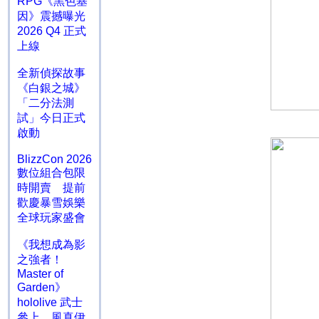
RPG《黑色基
因》震撼曝光
2026 Q4 正式
上線
全新偵探故事
《白銀之城》
「二分法測
試」今日正式
啟動
BlizzCon 2026
數位組合包限
時開賣 提前
歡慶暴雪娛樂
全球玩家盛會
《我想成為影
之強者！
Master of
Garden》
hololive 武士
參上 風真伊