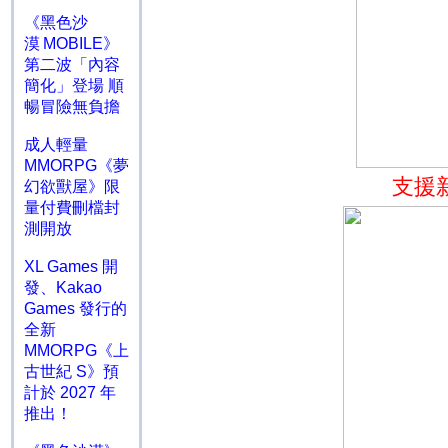
《黑色沙
漠 MOBILE》
第二波「內容
簡化」登場 順
暢冒險無負擔
成人輕量
MMORPG《夢
支援
幻欲獸屋》限
量付費刪檔封
測開放
XL Games 開
發、Kakao
Games 發行的
全新
MMORPG《上
古世紀 S》預
計於 2027 年
推出！