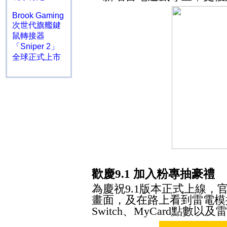
Brook Gaming
次世代旗艦鍵
鼠轉接器
「Sniper 2」
全球正式上市
歡慶
9.1
加入粉專抽豪禮
為慶祝
9.1
版本正式上線，
畫面，及在路上看到雷電模
Switch
、
MyCard
點數以及雷