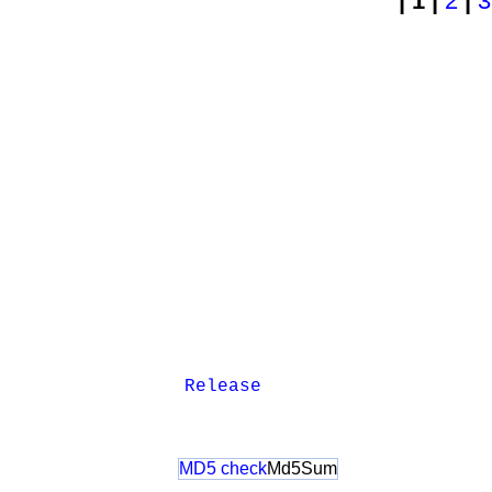
| 1 |
2
|
3
Release
MD5 check
Md5Sum