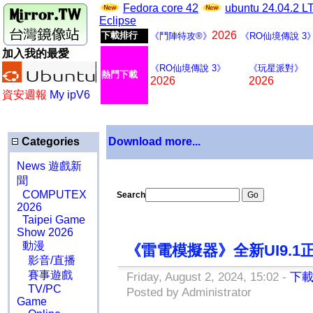
Fedora core 42
ubuntu 24.04.2 
Eclipse
2026
下載排行
《鬥陣特攻®》
《RO仙境傳說 3
加入我的最愛
《RO仙境傳說 3》
《玩星派對》
熱門下載
2026
2026
資安週報
My ipV6
Categories
Download more...
News 遊戲新
聞
COMPUTEX
Search
2026
Taipei Game
Show 2026
動漫
《雷電模擬器》全新UI9.1
影音/直播
賽事遊戲
Friday, August 2, 2024, 15:02 -
下
TV/PC
Posted by Administrator
Game