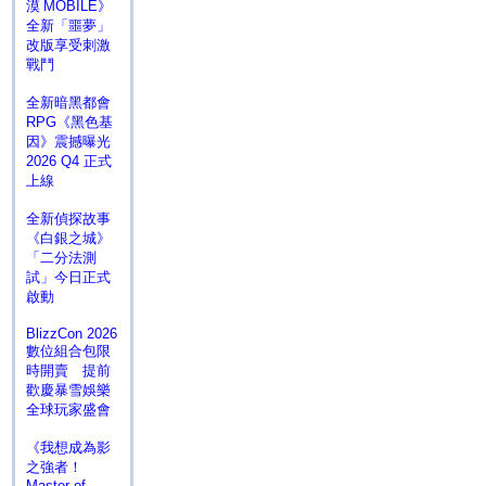
漠 MOBILE》
全新「噩夢」
改版享受刺激
戰鬥
全新暗黑都會
RPG《黑色基
因》震撼曝光
2026 Q4 正式
上線
全新偵探故事
《白銀之城》
「二分法測
試」今日正式
啟動
BlizzCon 2026
數位組合包限
時開賣 提前
歡慶暴雪娛樂
全球玩家盛會
《我想成為影
之強者！
Master of