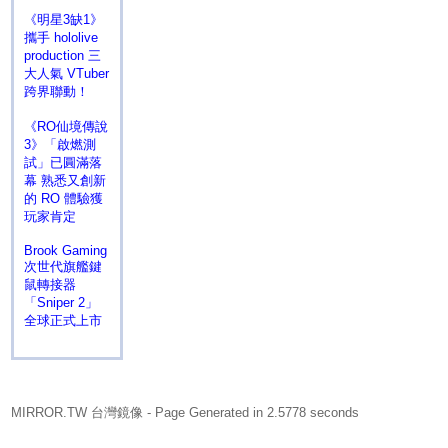
《明星3缺1》
攜手 hololive
production 三
大人氣 VTuber
跨界聯動！
《RO仙境傳說
3》「啟燃測
試」已圓滿落
幕 熟悉又創新
的 RO 體驗獲
玩家肯定
Brook Gaming
次世代旗艦鍵
鼠轉接器
「Sniper 2」
全球正式上市
MIRROR.TW 台灣鏡像
- Page Generated in 2.5778 seconds