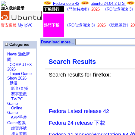
Fedora core 42
ubuntu 24.04.2 LTS
加入我的最愛
下載排行
《鬥陣特攻®》
2026
《RO仙境傳說 3
資安週報
My ipV6
熱門下載
《RO仙境傳說 3》
2026
《玩星派對》
20
Download more...
Categories
News 遊戲新
聞
Search Results
COMPUTEX
2026
Taipei Game
Search results for
firefox
:
Show 2026
動漫
影音/直播
賽事遊戲
TV/PC
Game
Online
Fedora Latest release 42
Game
APP手遊
Fedora 24 release 下載
Game遊戲
虛寶序號
成人遊戲
Fedora 21 Server/Workstation