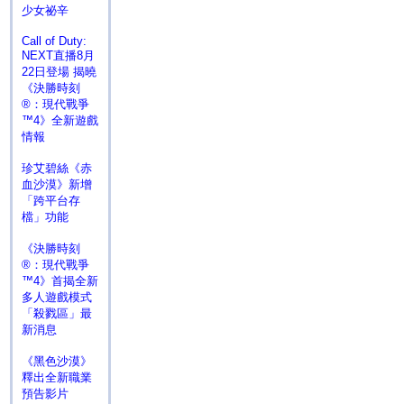
少女祕辛
Call of Duty:
NEXT直播8月
22日登場 揭曉
《決勝時刻
®：現代戰爭
™4》全新遊戲
情報
珍艾碧絲《赤
血沙漠》新增
「跨平台存
檔」功能
《決勝時刻
®：現代戰爭
™4》首揭全新
多人遊戲模式
「殺戮區」最
新消息
《黑色沙漠》
釋出全新職業
預告影片