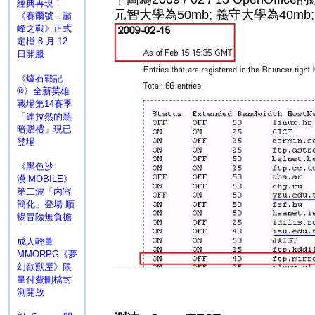
經典再現！
元智大學為50mb; 義守大學為40mb
《賽爾號：巔
峰之戰》正式
定檔 8 月 12
日開服
《爐石戰記
®》全新英雄
戰場第14賽季
「達拉然的黑
暗贈禮」現已
登場
《黑色沙
漠 MOBILE》
第二波「內容
簡化」登場 順
暢冒險無負擔
成人輕量
MMORPG《夢
幻欲獸屋》限
量付費刪檔封
測開放