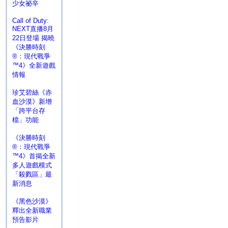
少女祕辛
Call of Duty:
NEXT直播8月
22日登場 揭曉
《決勝時刻
®：現代戰爭
™4》全新遊戲
情報
珍艾碧絲《赤
血沙漠》新增
「跨平台存
檔」功能
《決勝時刻
®：現代戰爭
™4》首揭全新
多人遊戲模式
「殺戮區」最
新消息
《黑色沙漠》
釋出全新職業
預告影片