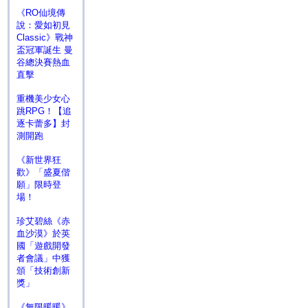
《RO仙境傳
說：愛如初見
Classic》戰神
盃冠軍誕生 曼
谷總決賽熱血
直擊
重機美少女心
跳RPG！【追
逐卡蕾多】封
測開跑
《新世界狂
歡》「盛夏偕
願」限時登
場！
珍艾碧絲《赤
血沙漠》於英
國「遊戲開發
者會議」中獲
頒「技術創新
獎」
《無限暖暖》