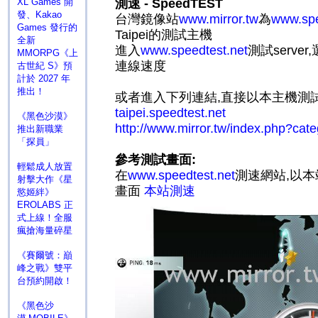
XL Games 開
測速 - SpeedTEST
發、Kakao
台灣鏡像站
www.mirror.tw
為
www.spe
Games 發行的
Taipei的測試主機
全新
進入
www.speedtest.net
測試server,
MMORPG《上
連線速度
古世紀 S》預
計於 2027 年
推出！
或者進入下列連結,直接以本主機測
taipei.speedtest.net
《黑色沙漠》
http://www.mirror.tw/index.php?ca
推出新職業
「探員」
參考測試畫面:
輕鬆成人放置
在
www.speedtest.net
測速網站,以本站
射擊大作《星
畫面
本站測速
慾姬絆》
EROLABS 正
式上線！全服
瘋搶海量碎星
《賽爾號：巔
峰之戰》雙平
台預約開啟！
《黑色沙