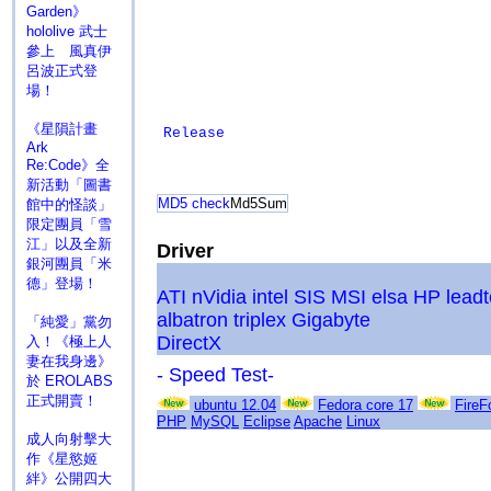
Garden》
hololive 武士
參上 風真伊
呂波正式登
場！
《星隕計畫
Release
Ark
Re:Code》全
新活動「圖書
MD5 check
Md5Sum
館中的怪談」
限定團員「雪
江」以及全新
Driver
銀河團員「米
德」登場！
ATI
nVidia
intel
SIS
MSI
elsa
HP
lead
albatron
triplex
Gigabyte
「純愛」黨勿
DirectX
入！《極上人
妻在我身邊》
- Speed Test-
於 EROLABS
正式開賣！
ubuntu 12.04
Fedora core 17
FireF
PHP
MySQL
Eclipse
Apache
Linux
成人向射擊大
作《星慾姬
絆》公開四大