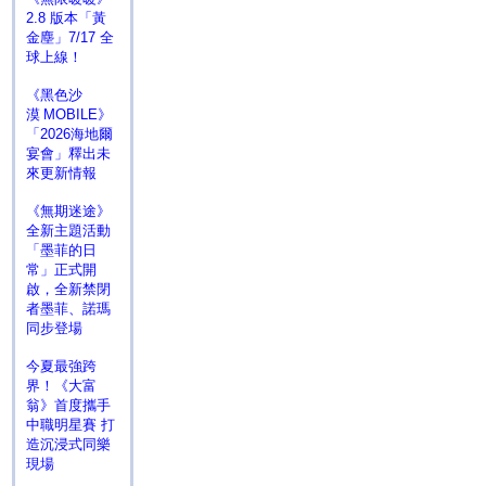
2.8 版本「黃
金塵」7/17 全
球上線！
《黑色沙
漠 MOBILE》
「2026海地爾
宴會」釋出未
來更新情報
《無期迷途》
全新主題活動
「墨菲的日
常」正式開
啟，全新禁閉
者墨菲、諾瑪
同步登場
今夏最強跨
界！《大富
翁》首度攜手
中職明星賽 打
造沉浸式同樂
現場