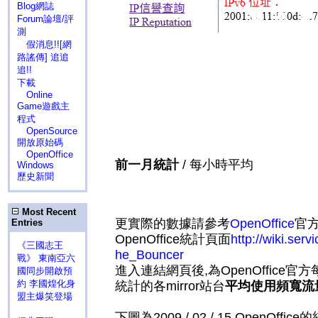
Blog網誌
Forum論壇/評
測
假消息!![網
路謠傳] 追追
追!!
下載
Online
Game遊戲主
程式
OpenSource
開放原始碼
OpenOffice
前一月統計
/ 每小時平均
Windows
歷史新聞
Most Recent
更實際的數據請參考
OpenOffice
官
Entries
OpenOffice統計頁面
http://wiki.serv
《三國志王
he_Bouncer
戰》 東南亞六
進入連結網頁後,為OpenOffice官方
國同步開啟預
約 李國煌化身
統計的各mirror站台
平均使用頻寬流
盟主爆笑登場
下圖為2009 / 02 / 15 OpenOff