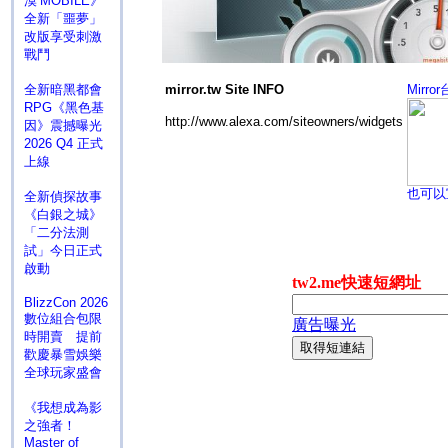
漠 MOBILE》
全新「噩夢」
改版享受刺激
戰鬥
全新暗黑都會
mirror.tw Site INFO
Mirr
RPG《黑色基
http://www.alexa.com/siteowners/widgets
因》震撼曝光
2026 Q4 正式
上線
也可以
全新偵探故事
《白銀之城》
「二分法測
試」今日正式
啟動
BlizzCon 2026
數位組合包限
時開賣 提前
歡慶暴雪娛樂
全球玩家盛會
《我想成為影
之強者！
Master of