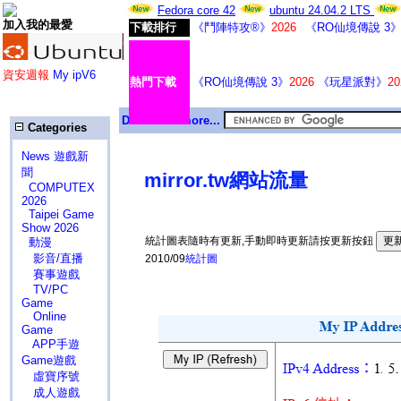
Fedora core 42
ubuntu 24.04.2 LTS
加入我的最愛
下載排行
《鬥陣特攻®》
2026
《RO仙境傳說 3
資安週報
My ipV6
熱門下載
《RO仙境傳說 3》
2026
《玩星派對》
20
Download more...
Categories
News 遊戲新
聞
mirror.tw網站流量
COMPUTEX
2026
Taipei Game
Show 2026
統計圖表隨時有更新,手動即時更新請按更新按鈕
動漫
影音/直播
2010/09
統計圖
賽事遊戲
TV/PC
Game
Online
Game
APP手遊
Game遊戲
虛寶序號
成人遊戲