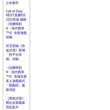
少女祕辛
Call of Duty:
NEXT直播8月
22日登場 揭曉
《決勝時刻
®：現代戰爭
™4》全新遊戲
情報
珍艾碧絲《赤
血沙漠》新增
「跨平台存
檔」功能
《決勝時刻
®：現代戰爭
™4》首揭全新
多人遊戲模式
「殺戮區」最
新消息
《黑色沙漠》
釋出全新職業
預告影片