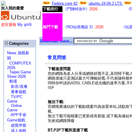
Fedora core 42
ubuntu 24.04.2 LTS
加入我的最愛
下載排行
《鬥陣特攻®》
2026
《
資安週報
My ipV6
熱門下載
《RO仙境傳說 3》
2026
《玩
Download more...
Categories
News 遊戲新
常見問答
聞
COMPUTEX
2026
下載速度問題
Taipei Game
您的網路為多人分享或網路頻寬不足,及同時下載人
Show 2026
網路測速只是測試最大可傳輸頻寬,不代表隨時都
動漫
同時你申請的ADSL CABLE或光纖的速率方案,不
影音/直播
ISP
賽事遊戲
TV/PC
Game
無法下載:
Online
官網推薦連結的下載點檔案均為放置本站,請點按下
Game
載,
APP手遊
無法下載可能檔案已更新或有新版,或下載為連結
Game遊戲
失效或網路障礙
虛寶序號
BT,P2P下載和直接下載
成人遊戲