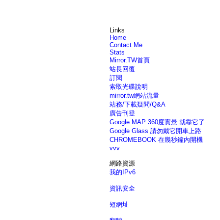
Links
Home
Contact Me
Stats
Mirror.TW首頁
站長回覆
訂閱
索取光碟說明
mirror.tw網站流量
站務/下載疑問/Q&A
廣告刊登
Google MAP 360度實景 就靠它了
Google Glass 請勿戴它開車上路
CHROMEBOOK 在幾秒鐘內開機
vvv
網路資源
我的IPv6
資訊安全
短網址