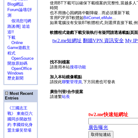
使用BT下載可以確保下載檔案的完整性,當越多人
Blog網誌
時間
Forum論壇/評
也不用擔心因網路中斷障礙...而必須重新下載
測
常用P2P,BT軟體如
BitComet
,
eMule
...
假消息!![網
如果電腦沒有安裝BT軟體程式,則選擇直接下載,例ft
路謠傳] 追追
追!!
軟體程式遊戲下載安裝執行有疑問請透過載點頁面
下載
Online
Game遊戲主
程式
OpenSource
找不到檔案
開放原始碼
請善用本站
搜尋功能
OpenOffice
Windows
加入本站鏡像載點
歷史新聞
請按此
聯繫管理員
,下方回應也可發表
廣告刊登/合作提案
Most Recent
請連繫
站長
Entries
《三國志王
戰》 東南亞六
國同步開啟預
約 李國煌化身
盟主爆笑登場