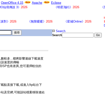
OpenOffice 4.15
Apache
Eclipse
RO仙境傳說 3》
2026
《明星3缺1》
2026
《
星派對》
2026
《無限暖暖》
2026
《星城Online》
2026
Search
Search
數較多...都將影響連線下載速度
有該速度的傳輸
同ISP也有差異,您可選擇較佳的
載點直接下載,或進入ftp站台下
外站及官網,可能該站檔案移除連結