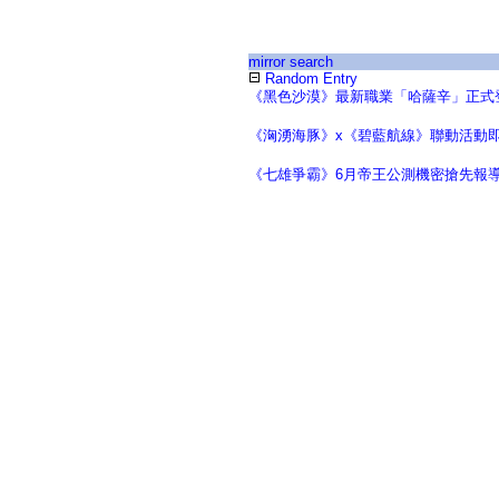
mirror search
Random Entry
《黑色沙漠》最新職業「哈薩辛」正式
《洶湧海豚》x《碧藍航線》聯動活動
《七雄爭霸》6月帝王公測機密搶先報