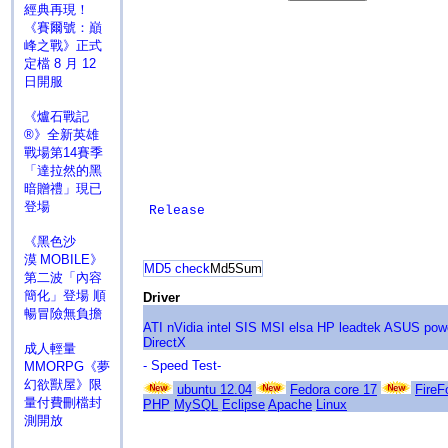
經典再現！
《賽爾號：巔
峰之戰》正式
定檔 8 月 12
日開服
《爐石戰記
®》全新英雄
戰場第14賽季
「達拉然的黑
暗贈禮」現已
登場
Release
《黑色沙
漠 MOBILE》
MD5 check
Md5Sum
第二波「內容
簡化」登場 順
Driver
暢冒險無負擔
ATI
nVidia
intel
SIS
MSI
elsa
HP
leadtek
ASUS
pow
DirectX
成人輕量
- Speed Test-
MMORPG《夢
幻欲獸屋》限
ubuntu 12.04
Fedora core 17
FireF
量付費刪檔封
PHP
MySQL
Eclipse
Apache
Linux
測開放