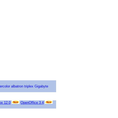
ercolor
albatron
triplex
Gigabyte
ox 12.0
OpenOffice 3.4