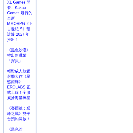
XL Games 開
發、Kakao
Games 發行的
全新
MMORPG《上
古世紀 S》預
計於 2027 年
推出！
《黑色沙漠》
推出新職業
「探員」
輕鬆成人放置
射擊大作《星
慾姬絆》
EROLABS 正
式上線！全服
瘋搶海量碎星
《賽爾號：巔
峰之戰》雙平
台預約開啟！
《黑色沙