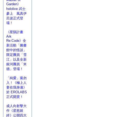
Garden》
hololive 武士
參上 風真伊
呂波正式登
場！
《星隕計畫
Ark
Re:Code》全
新活動「圖書
館中的怪談」
限定團員「雪
江」以及全新
銀河團員「米
德」登場！
「純愛」黨勿
入！《極上人
妻在我身邊》
於 EROLABS
正式開賣！
成人向射擊大
作《星慾姬
絆》公開四大