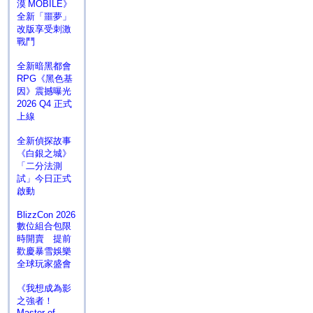
漠 MOBILE》
全新「噩夢」
改版享受刺激
戰鬥
全新暗黑都會
RPG《黑色基
因》震撼曝光
2026 Q4 正式
上線
全新偵探故事
《白銀之城》
「二分法測
試」今日正式
啟動
BlizzCon 2026
數位組合包限
時開賣 提前
歡慶暴雪娛樂
全球玩家盛會
《我想成為影
之強者！
Master of