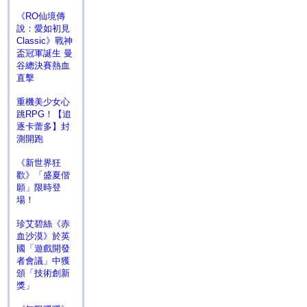
《RO仙境傳
說：愛如初見
Classic》戰神
盃冠軍誕生 曼
谷總決賽熱血
直擊
重機美少女心
跳RPG！【追
逐卡蕾多】封
測開跑
《新世界狂
歡》「盛夏偕
願」限時登
場！
珍艾碧絲《赤
血沙漠》於英
國「遊戲開發
者會議」中獲
頒「技術創新
獎」