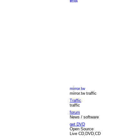
翻牆
mirror.tw
mirror.tw traffic
Traffic
traffic
forum
News / software
get DVD
Open Source
Live CD,DVD,CD