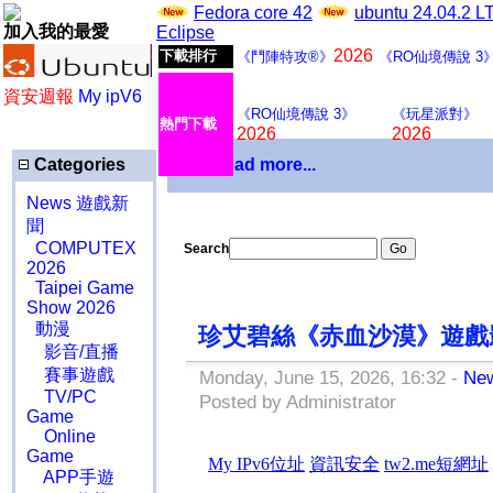
Fedora core 42
ubuntu 24.04.2 
加入我的最愛
Eclipse
2026
下載排行
《鬥陣特攻®》
《RO仙境傳說 3
資安週報
My ipV6
《RO仙境傳說 3》
《玩星派對》
熱門下載
2026
2026
Categories
Download more...
News 遊戲新
聞
COMPUTEX
Search
2026
Taipei Game
Show 2026
動漫
珍艾碧絲《赤血沙漠》遊戲影片投
影音/直播
賽事遊戲
Monday, June 15, 2026, 16:32 -
Ne
TV/PC
Posted by Administrator
Game
Online
Game
APP手遊