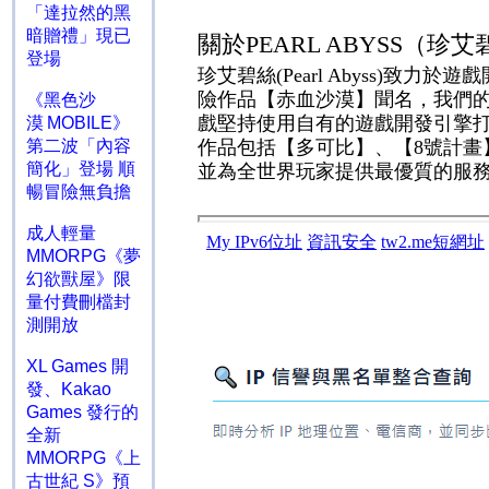
「達拉然的黑
暗贈禮」現已
關於
PEARL ABYSS
（珍
登場
珍艾碧絲
(Pearl Abyss)
致力於遊戲
險作品【赤血沙漠】聞名，我們
《黑色沙
戲堅持使用自有的遊戲開發引擎
漠 MOBILE》
第二波「內容
作品包括【多可比】、【
8
號計畫
簡化」登場 順
並為全世界玩家提供最優質的服
暢冒險無負擔
成人輕量
MMORPG《夢
幻欲獸屋》限
量付費刪檔封
測開放
XL Games 開
發、Kakao
Games 發行的
全新
MMORPG《上
古世紀 S》預