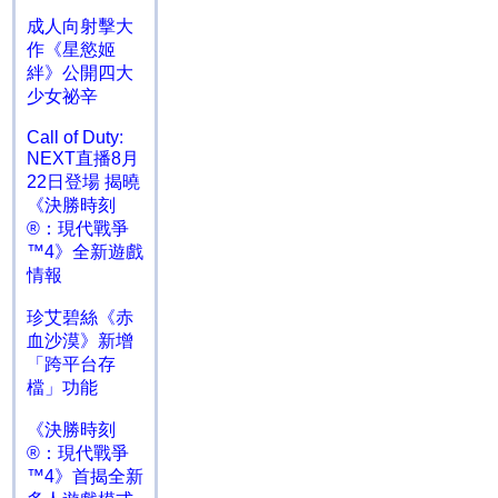
成人向射擊大
作《星慾姬
絆》公開四大
少女祕辛
Call of Duty:
NEXT直播8月
22日登場 揭曉
《決勝時刻
®：現代戰爭
™4》全新遊戲
情報
珍艾碧絲《赤
血沙漠》新增
「跨平台存
檔」功能
《決勝時刻
®：現代戰爭
™4》首揭全新