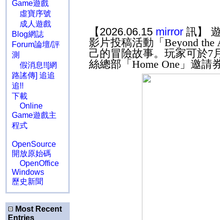
Game遊戲
虛寶序號
成人遊戲
【2026.06.15
mirror
訊】 
Blog網誌
影片投稿活動「
Beyond the 
Forum論壇/評
己的冒險故事。玩家可於
7
測
絲總部「
Home One
」邀請
假消息!![網
路謠傳] 追追
追!!
下載
Online
Game遊戲主
程式
OpenSource
開放原始碼
OpenOffice
Windows
歷史新聞
Most Recent
Entries