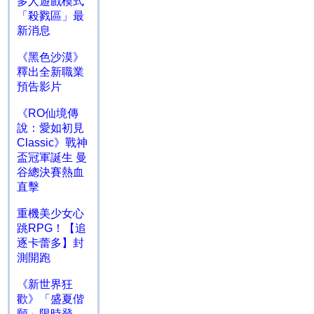
多人遊戲模式
「殺戮區」最
新消息
《黑色沙漠》
釋出全新職業
預告影片
《RO仙境傳
說：愛如初見
Classic》戰神
盃冠軍誕生 曼
谷總決賽熱血
直擊
重機美少女心
跳RPG！【追
逐卡蕾多】封
測開跑
《新世界狂
歡》「盛夏偕
願」限時登