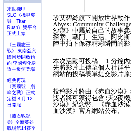
末世機甲
SLG《機甲突
珍艾碧絲旗下開放世界動作
襲：Titan
Abyss: Community Challeng
Rush》雙平台
沙漠》中屬於自己的故事參
正式上線
探索、戰鬥、生活、阿比斯
陸中拍下保存精彩瞬間的影
《三國志王
戰》 東南亞六
國同步開啟預
本次活動可投稿「１分鐘內
約 李國煌化身
先將影片上傳至個人社群平
盟主爆笑登場
網站的投稿表單提交影片原
經典再現！
《賽爾號：巔
投稿影片將由《赤血沙漠》
峰之戰》正式
獎者將可獲得包含
3
天
2
夜機
定檔 8 月 12
沙漠》紀念幣、《赤血沙漠
日開服
血沙漠》官方網站公布。
《爐石戰記
®》全新英雄
戰場第14賽季