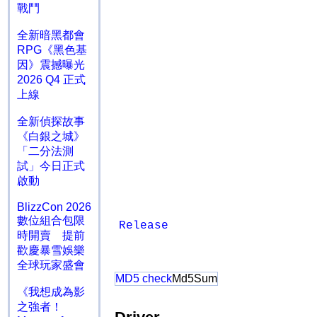
戰鬥
全新暗黑都會
RPG《黑色基
因》震撼曝光
2026 Q4 正式
上線
全新偵探故事
《白銀之城》
「二分法測
試」今日正式
啟動
BlizzCon 2026
數位組合包限
Release
時開賣 提前
歡慶暴雪娛樂
全球玩家盛會
MD5 check
Md5Sum
《我想成為影
之強者！