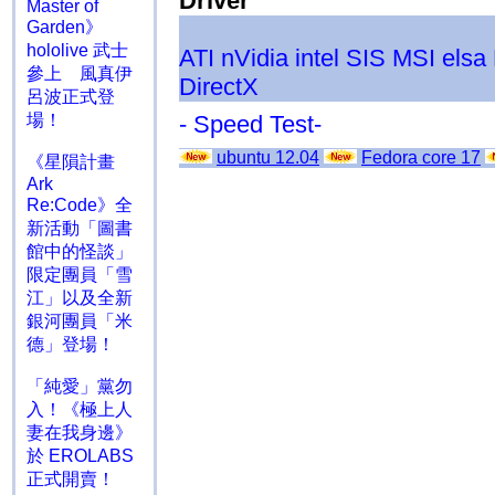
Driver
Master of
Garden》
hololive 武士
ATI
nVidia
intel
SIS
MSI
elsa
參上 風真伊
DirectX
呂波正式登
場！
- Speed Test-
ubuntu 12.04
Fedora core 17
《星隕計畫
Ark
Re:Code》全
新活動「圖書
館中的怪談」
限定團員「雪
江」以及全新
銀河團員「米
德」登場！
「純愛」黨勿
入！《極上人
妻在我身邊》
於 EROLABS
正式開賣！