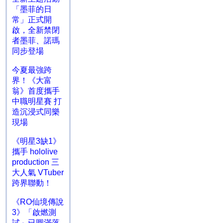
「墨菲的日
常」正式開
啟，全新禁閉
者墨菲、諾瑪
同步登場
今夏最強跨
界！《大富
翁》首度攜手
中職明星賽 打
造沉浸式同樂
現場
《明星3缺1》
攜手 hololive
production 三
大人氣 VTuber
跨界聯動！
《RO仙境傳說
3》「啟燃測
試」已圓滿落