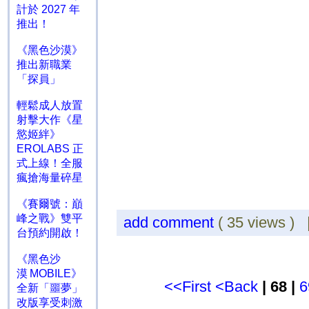
計於 2027 年
推出！
《黑色沙漠》
推出新職業
「探員」
輕鬆成人放置
射擊大作《星
慾姬絆》
EROLABS 正
式上線！全服
瘋搶海量碎星
《賽爾號：巔
峰之戰》雙平
add comment
( 35 views )
台預約開啟！
《黑色沙
漠 MOBILE》
<<First
<Back
| 68 |
6
全新「噩夢」
改版享受刺激