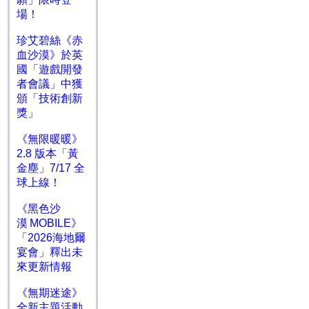
場！
珍艾碧絲《赤
血沙漠》於英
國「遊戲開發
者會議」中獲
頒「技術創新
獎」
《無限暖暖》
2.8 版本「黃
金塵」7/17 全
球上線！
《黑色沙
漠 MOBILE》
「2026海地爾
宴會」釋出未
來更新情報
《無期迷途》
全新主題活動