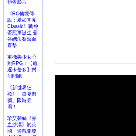
預告影片
《RO仙境傳
說：愛如初見
Classic》戰神
盃冠軍誕生 曼
谷總決賽熱血
直擊
重機美少女心
跳RPG！【追
逐卡蕾多】封
測開跑
《新世界狂
歡》「盛夏偕
願」限時登
場！
珍艾碧絲《赤
血沙漠》於英
國「遊戲開發