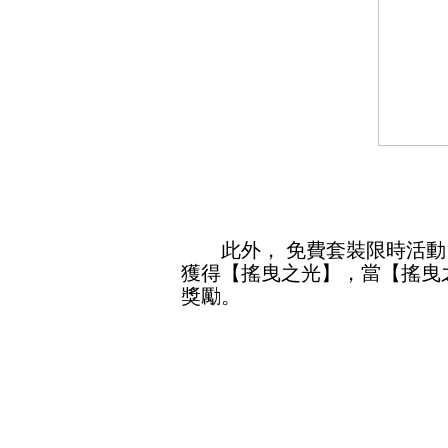
此外， 免費套裝限時活動
獲得【搖曳之光】，當【搖曳
獎勵。