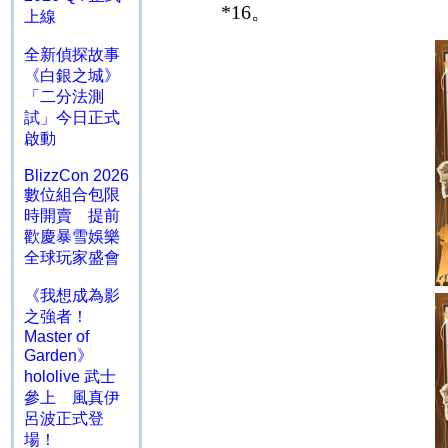
*16
。
上線
全新偵探故事
《白銀之城》
「二分法測
試」今日正式
啟動
BlizzCon 2026
數位組合包限
時開賣 提前
歡慶暴雪娛樂
全球玩家盛會
《我想成為影
之強者！
Master of
Garden》
hololive 武士
參上 風真伊
呂波正式登
場！