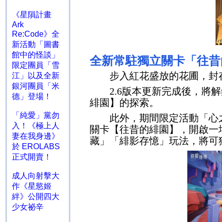
《星隕計畫
Ark
Re:Code》全
新活動「圖書
館中的怪談」
全新常駐獨立關卡「往昔
限定團員「雪
步入紅花盛放的花圃，封存
江」以及全新
銀河團員「米
2.6
版本更新完成後，將解
德」登場！
緋園】的探索。
「純愛」黨勿
此外，期間限定活動「心之
入！《極上人
關卡【往昔的緋園】，開啟一
妻在我身邊》
藏」「緋影存憶」玩法，將可
於 EROLABS
正式開賣！
成人向射擊大
作《星慾姬
絆》公開四大
少女祕辛