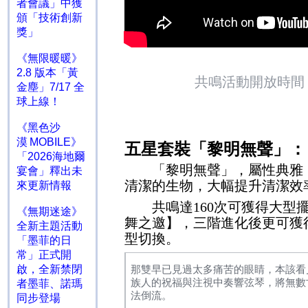
者會議」中獲
頒「技術創新
獎」
《無限暖暖》
2.8 版本「黃
共鳴活動開放時間
金塵」7/17 全
球上線！
《黑色沙
漠 MOBILE》
五星套裝「黎明無聲」：
「2026海地爾
「黎明無聲」，屬性典雅，
宴會」釋出未
清潔的生物，大幅提升清潔效
來更新情報
共鳴達
160
次可獲得大型
《無期迷途》
舞之邀】，三階進化後更可獲
全新主題活動
型切換。
「墨菲的日
常」正式開
啟，全新禁閉
那雙早已見過太多痛苦的眼睛，本該看
族人的祝福與注視中奏響弦琴，將無數
者墨菲、諾瑪
法倒流。
同步登場