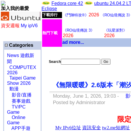
Fedora core 42
ubuntu 24.04.2 
加入我的最愛
Eclipse
2026
下載排行
《鬥陣特攻®》
《RO仙境傳說 3
資安週報
My ipV6
《RO仙境傳說 3》
《玩星派對》
熱門下載
2026
2026
Download more...
Categories
News 遊戲新
聞
Search
COMPUTEX
2026
Taipei Game
Show 2026
《無限暖暖》2.6版本「潮
動漫
影音/直播
Monday, June 1, 2026, 19:03 -
影音
賽事遊戲
Posted by Administrator
TV/PC
Game
Online
限
Game
APP手遊