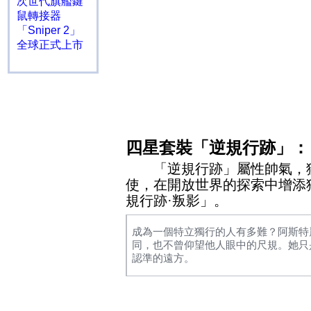
次世代旗艦鍵
鼠轉接器
「Sniper 2」
全球正式上市
四星套裝「逆規行跡」：
「逆規行跡」屬性帥氣，獲
使，在開放世界的探索中增添
規行跡
·
叛影」。
成為一個特立獨行的人有多難？阿斯特
同，也不曾仰望他人眼中的尺規。她只
認準的遠方。