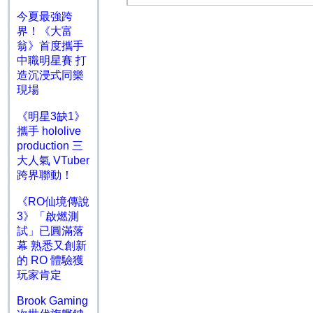
今夏最強跨
界！《大富
翁》首度攜手
中職明星賽 打
造沉浸式同樂
現場
《明星3缺1》
攜手 hololive
production 三
大人氣 VTuber
跨界聯動！
《RO仙境傳說
3》「啟燃測
試」已圓滿落
幕 熟悉又創新
的 RO 體驗獲
玩家肯定
Brook Gaming