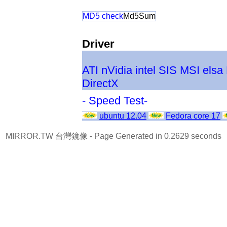
MD5 check
Md5Sum
Driver
ATI
nVidia
intel
SIS
MSI
elsa
DirectX
- Speed Test-
ubuntu 12.04
Fedora core 17
MIRROR.TW 台灣鏡像
- Page Generated in 0.2629 seconds