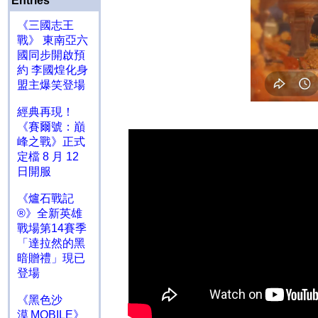
Entries
《三國志王
戰》 東南亞六
國同步開啟預
約 李國煌化身
盟主爆笑登場
經典再現！
《賽爾號：巔
峰之戰》正式
定檔 8 月 12
日開服
《爐石戰記
®》全新英雄
戰場第14賽季
「達拉然的黑
暗贈禮」現已
登場
《黑色沙
漠 MOBILE》