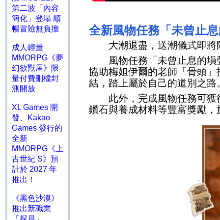
第二波「內容
簡化」登場 順
全新風物任務「未曾止息
暢冒險無負擔
大潮退盡，送潮儀式即將降
成人輕量
MMORPG《夢
風物任務「未曾止息的塤
幻欲獸屋》限
協助梅妲伊爾的老師「骨頭」
量付費刪檔封
結，踏上屬於自己的道別之路
測開放
此外，完成風物任務可獲得
XL Games 開
鑽石與養成材料等豐富獎勵，
發、Kakao
Games 發行的
全新
MMORPG《上
古世紀 S》預
計於 2027 年
推出！
《黑色沙漠》
推出新職業
「探員」