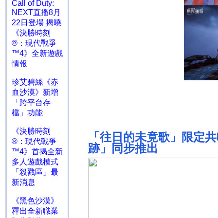
Call of Duty:
NEXT直播8月
22日登場 揭曉
《決勝時刻
®：現代戰爭
™4》全新遊戲
情報
珍艾碧絲《赤
血沙漠》新增
「跨平台存
檔」功能
《決勝時刻
「往日的未竟歌」限定共
®：現代戰爭
跡」同步推出
™4》首揭全新
多人遊戲模式
「殺戮區」最
新消息
《黑色沙漠》
釋出全新職業