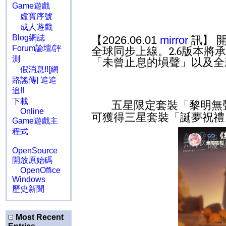
Game遊戲
虛寶序號
成人遊戲
Blog網誌
【2026.06.01
mirror
訊】 
Forum論壇/評
全球同步上線。
2.6
版本將承
測
「未曾止息的塤聲」以及全
假消息!![網
路謠傳] 追追
追!!
下載
五星限定套裝「黎明無
Online
可獲得三星套裝「誕夢祝禮
Game遊戲主
程式
OpenSource
開放原始碼
OpenOffice
Windows
歷史新聞
Most Recent