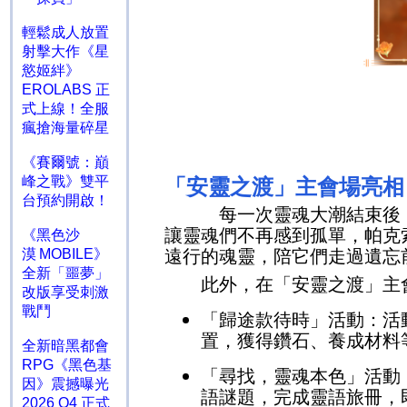
輕鬆成人放置
射擊大作《星
慾姬絆》
EROLABS 正
式上線！全服
瘋搶海量碎星
《賽爾號：巔
峰之戰》雙平
「安靈之渡」主會場亮相
台預約開啟！
每一次靈魂大潮結束後，帕
讓靈魂們不再感到孤單，帕克
《黑色沙
漠 MOBILE》
遠行的魂靈，陪它們走過遺忘
全新「噩夢」
此外，在「安靈之渡」主會
改版享受刺激
戰鬥
「歸途款待時」活動：活
置，獲得鑽石、養成材料
全新暗黑都會
RPG《黑色基
「尋找，靈魂本色」活動
因》震撼曝光
語謎題，完成靈語旅冊，
2026 Q4 正式