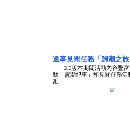
逸事見聞任務「歸潮之旅
2.6
版本期間活動內容豐富
動「靈潮紀事」和見聞任務活
勵。