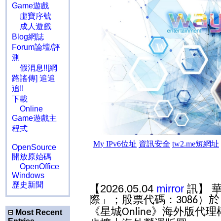
Game遊戲
虛寶序號
成人遊戲
Blog網誌
Forum論壇/評
測
假消息!![網
路謠傳] 追追
追!!
下載
Online
Game遊戲主
程式
OpenSource
開放原始碼
OpenOffice
Windows
歷史新聞
【2026.05.04
mirror
訊】 
際」；股票代碼：
）
於
3086
《星城
》海外版代理
Online
Most Recent