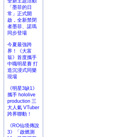
全新主題活動
「墨菲的日
常」正式開
啟，全新禁閉
者墨菲、諾瑪
同步登場
今夏最強跨
界！《大富
翁》首度攜手
中職明星賽 打
造沉浸式同樂
現場
《明星3缺1》
攜手 hololive
production 三
大人氣 VTuber
跨界聯動！
《RO仙境傳說
3》「啟燃測