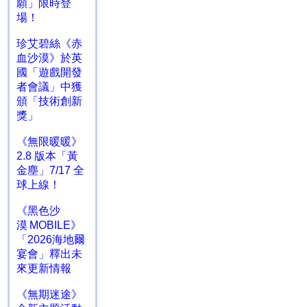
願」限時登
場！
珍艾碧絲《赤
血沙漠》於英
國「遊戲開發
者會議」中獲
頒「技術創新
獎」
《無限暖暖》
2.8 版本「黃
金塵」7/17 全
球上線！
《黑色沙
漠 MOBILE》
「2026海地爾
宴會」釋出未
來更新情報
《無期迷途》