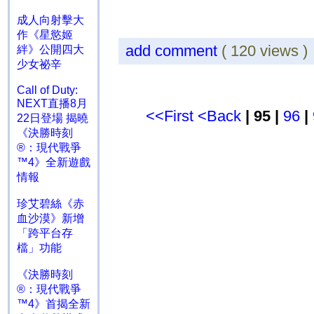
成人向射擊大
作《星慾姬
add comment
( 120 views 
絆》公開四大
少女祕辛
Call of Duty:
NEXT直播8月
<<First
<Back
| 95 |
96
|
22日登場 揭曉
《決勝時刻
®：現代戰爭
™4》全新遊戲
情報
珍艾碧絲《赤
血沙漠》新增
「跨平台存
檔」功能
《決勝時刻
®：現代戰爭
™4》首揭全新