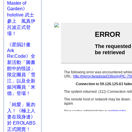
Master of
Garden》
hololive 武士
參上 風真伊
呂波正式登
場！
《星隕計畫
Ark
Re:Code》全
新活動「圖書
館中的怪談」
限定團員「雪
江」以及全新
銀河團員「米
德」登場！
「純愛」黨勿
入！《極上人
妻在我身邊》
於 EROLABS
正式開賣！