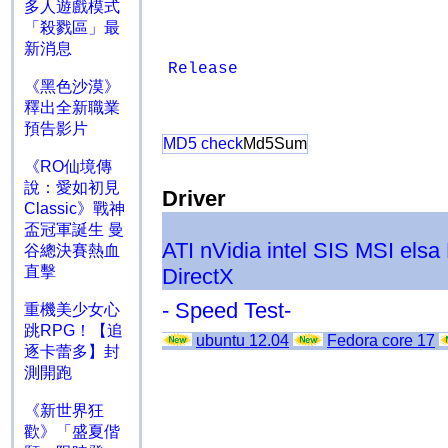
多人遊戲模式
「殺戮區」最
新消息
Release
《黑色沙漠》
釋出全新職業
預告影片
MD5 check
Md5Sum
《RO仙境傳
說：愛如初見
Driver
Classic》戰神
盃冠軍誕生 曼
ATI
nVidia
intel
SIS
MSI
elsa
谷總決賽熱血
直擊
DirectX
- Speed Test-
重機美少女心
跳RPG！【追
ubuntu 12.04
Fedora core 17
逐卡蕾多】封
測開跑
《新世界狂
歡》「盛夏偕