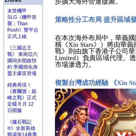
Entries
步擴大海外營運版圖。
末世機甲
SLG《機甲突
策略性分工布局 提升區域
襲：Titan
Rush》雙平台
正式上線
在本次海外布局中，華義國
稱《
Xin Stars
》）將由華義
《三國志王
戰》則由旗下香港子公司華
戰》 東南亞六
Limited
）負責區域代理。透
國同步開啟預
市場滲透力。
約 李國煌化身
盟主爆笑登場
複製台灣成功經驗 《
Xin St
經典再現！
《賽爾號：巔
峰之戰》正式
定檔 8 月 12
日開服
《爐石戰記
®》全新英雄
戰場第14賽季