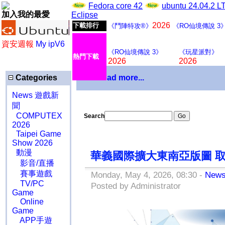
Fedora core 42
ubuntu 24.04.2 
加入我的最愛
Eclipse
2026
下載排行
《鬥陣特攻®》
《RO仙境傳說 3
資安週報
My ipV6
《RO仙境傳說 3》
《玩星派對》
熱門下載
2026
2026
Categories
Download more...
News 遊戲新
聞
COMPUTEX
Search
2026
Taipei Game
Show 2026
動漫
華義國際擴大東南亞版圖 取
影音/直播
賽事遊戲
Monday, May 4, 2026, 08:30 -
New
TV/PC
Posted by Administrator
Game
Online
Game
APP手遊