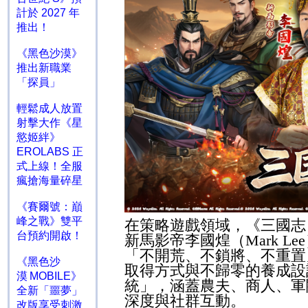
計於 2027 年
推出！
《黑色沙漠》
推出新職業
「探員」
輕鬆成人放置
射擊大作《星
慾姬絆》
EROLABS 正
式上線！全服
瘋搶海量碎星
《賽爾號：巔
峰之戰》雙平
在策略遊戲領域，《三國志
台預約開啟！
新馬影帝李國煌（
Mark Lee
「不開荒、不鎖將、不重置
《黑色沙
取得方式與不歸零的養成設
漠 MOBILE》
統」，涵蓋農夫、商人、軍
全新「噩夢」
深度與社群互動。
改版享受刺激