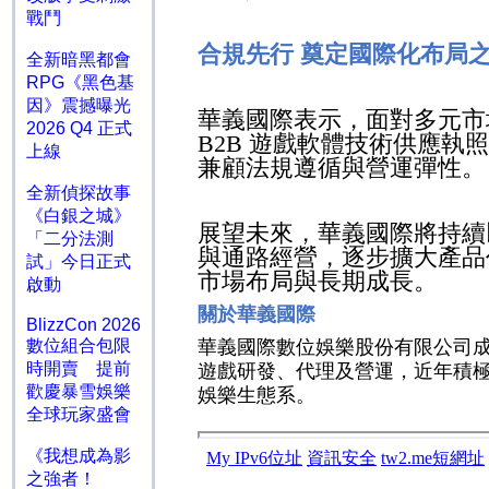
戰鬥
合規先行 奠定國際化布局
全新暗黑都會
RPG《黑色基
因》震撼曝光
華義國際表示，面對多元市
2026 Q4 正式
B2B
遊戲軟體技術供應執照
上線
兼顧法規遵循與營運彈性。
全新偵探故事
《白銀之城》
展望未來，華義國際將持續
「二分法測
與通路經營，逐步擴大產品
試」今日正式
市場布局與長期成長。
啟動
關於華義國際
BlizzCon 2026
數位組合包限
華義國際數位娛樂股份有限公司
時開賣 提前
遊戲研發、代理及營運，近年積
歡慶暴雪娛樂
娛樂生態系。
全球玩家盛會
《我想成為影
之強者！