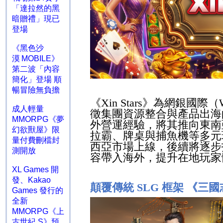
「達拉然的黑
暗贈禮」現已
登場
《黑色沙
漠 MOBILE》
第二波「內容
簡化」登場 順
暢冒險無負擔
《
Xin Stars
》為網銀國際（
成人輕量
徵集團資源整合與產品出海
MMORPG《夢
外營運經驗，將其推向東南
幻欲獸屋》限
拉霸、牌桌與捕魚機等多元
量付費刪檔封
西亞市場上線，後續將逐步
測開放
容帶入海外，提升在地玩家
XL Games 開
發、Kakao
顛覆傳統
SLG
框架 《三國
Games 發行的
全新
MMORPG《上
古世紀 S》預