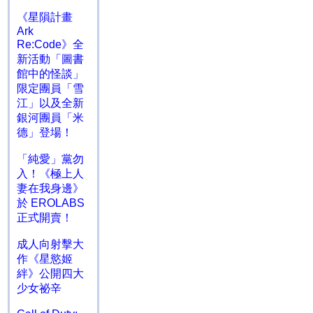
《星隕計畫
Ark
Re:Code》全
新活動「圖書
館中的怪談」
限定團員「雪
江」以及全新
銀河團員「米
德」登場！
「純愛」黨勿
入！《極上人
妻在我身邊》
於 EROLABS
正式開賣！
成人向射擊大
作《星慾姬
絆》公開四大
少女祕辛