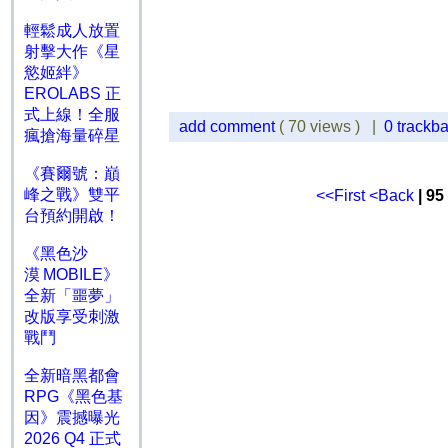
輕鬆成人放置
射擊大作《星
慾姬絆》
EROLABS 正
式上線！全服
add comment
( 70 views ) |
0 trackb
瘋搶海量碎星
《賽爾號：巔
峰之戰》雙平
<<First
<Back
| 95
台預約開啟！
《黑色沙
漠 MOBILE》
全新「噩夢」
改版享受刺激
戰鬥
全新暗黑都會
RPG《黑色基
因》震撼曝光
2026 Q4 正式