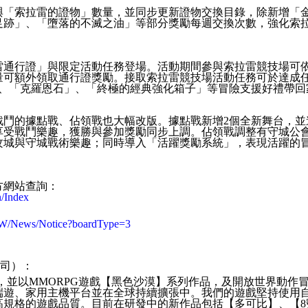
與「索拉雷的證物」數量，並同步更新證物交換目錄，除新增「
足跡」、「墮落的不滅之油」等部分獎勵每週交換次數，強化索
雷通行證」與限定活動任務登場。活動期間參與索拉雷競技場可
量可額外領取通行證獎勵。接取索拉雷競技場活動任務可於達成
、「克羅恩石」、「終極的經典強化箱子」等冒險支援好禮帶回
戰鬥的據點戰、佔領戰也大幅改版。據點戰新增
2
個全新舞台，並
享受戰鬥樂趣，獲勝與參加獎勵同步上調。佔領戰調整有守城公
攻城與守城戰術樂趣；同時導入「活躍獎勵系統」，表現活躍的
方網站查詢：
n/Index
-TW/News/Notice?boardType=3
有限公司）：
，並以
MMORPG
遊戲【黑色沙漠】系列作品，及開放世界動作
端遊、家用主機平台並在全球持續擴張中。我們的遊戲堅持使用
高規格的遊戲品質。目前在研發中的新作品包括【多可比】、【
8