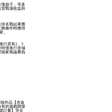
金塊箱子」等多
拉雷戰場收益與
依排名戰結果獲
任務條件時獲得
家。
進行原有
2
、
3
會時僅進行攻城
冒險家無論勝負
冒險作品【赤血
自有的遊戲開發
號計畫】等全