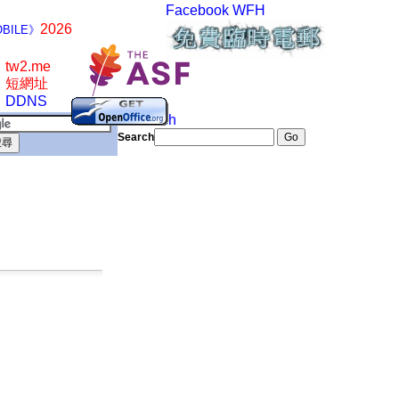
Facebook
WFH
2026
BILE》
tw2.me
短網址
DDNS
Search
Search