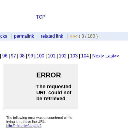
TOP
acks
|
permalink
|
related link
|
( 3 / 180 )
 |
96
|
97
|
98
|
99
|
100
|
101
|
102
|
103
|
104
|
Next>
Last>>