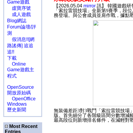
Game遊戲
【2026.05.04
mirror
訊】 韓國遊戲研
虛寶序號
「索拉雷競技場」全新第
9
賽季，段位
成人遊戲
務登場。與公會成員並肩作戰，據點
Blog網誌
Forum論壇/評
測
假消息!![網
路謠傳] 追追
追!!
下載
Online
Game遊戲主
程式
OpenSource
開放原始碼
OpenOffice
Windows
歷史新聞
無裝備差距
3
對
3
戰鬥「索拉雷競技場
版。首先細分了各階級區間分數增減
最高段位則新增排名條件，在減輕對
Most Recent
Entries