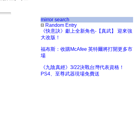
mirror search
Random Entry
《快意訣》獻上全新角色-【真武】 迎來強
大改版！
福布斯：收購McAfee 英特爾將打開更多市
場
《九陰真經》3/22決戰台灣代表資格！
PS4、至尊武器現場免費送