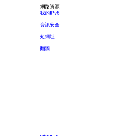
網路資源
我的IPv6
資訊安全
短網址
翻牆
mirror.tw