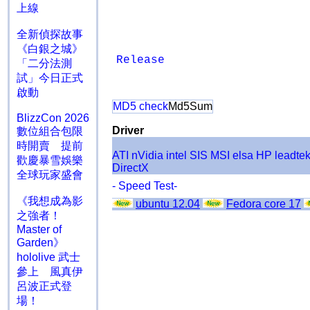
上線
全新偵探故事
《白銀之城》
Release
「二分法測
試」今日正式
啟動
MD5 check
Md5Sum
BlizzCon 2026
Driver
數位組合包限
時開賣 提前
ATI
nVidia
intel
SIS
MSI
elsa
HP
leadte
歡慶暴雪娛樂
DirectX
全球玩家盛會
- Speed Test-
《我想成為影
ubuntu 12.04
Fedora core 17
之強者！
Master of
Garden》
hololive 武士
參上 風真伊
呂波正式登
場！