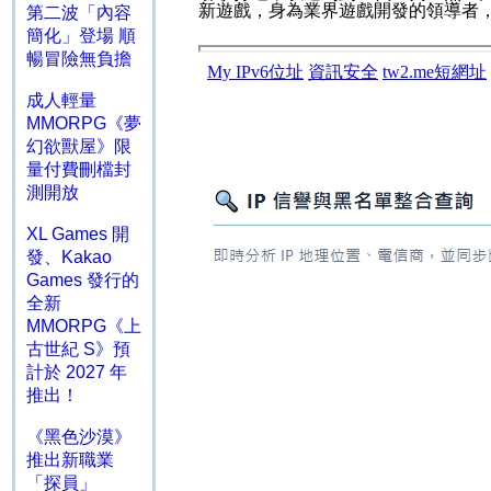
新遊戲，身為業界遊戲開發的領導者
第二波「內容
簡化」登場 順
暢冒險無負擔
成人輕量
MMORPG《夢
幻欲獸屋》限
量付費刪檔封
測開放
XL Games 開
發、Kakao
Games 發行的
全新
MMORPG《上
古世紀 S》預
計於 2027 年
推出！
《黑色沙漠》
推出新職業
「探員」