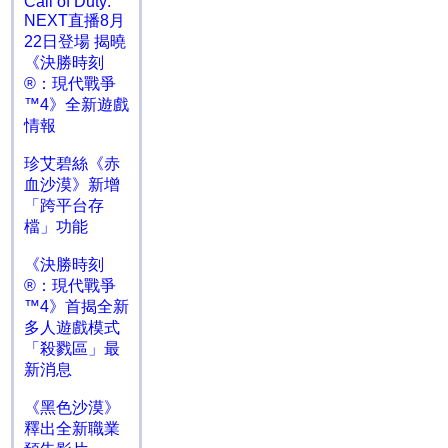
Call of Duty:
NEXT直播8月
22日登場 揭曉
《決勝時刻
®：現代戰爭
™4》全新遊戲
情報
珍艾碧絲《赤
血沙漠》新增
「跨平台存
檔」功能
《決勝時刻
®：現代戰爭
™4》首揭全新
多人遊戲模式
「殺戮區」最
新消息
《黑色沙漠》
釋出全新職業