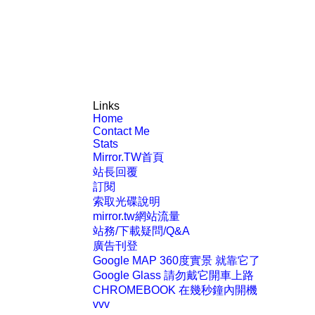
Links
Home
Contact Me
Stats
Mirror.TW首頁
站長回覆
訂閱
索取光碟說明
mirror.tw網站流量
站務/下載疑問/Q&A
廣告刊登
Google MAP 360度實景 就靠它了
Google Glass 請勿戴它開車上路
CHROMEBOOK 在幾秒鐘內開機
vvv