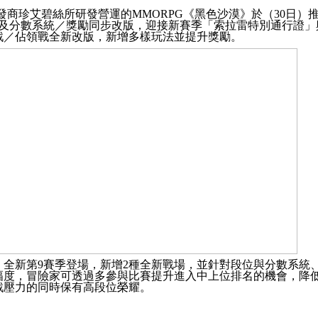
發商珍艾碧絲所研發營運的
MMORPG
《黑色沙漠》於（
30
日）
及分數系統／獎勵同步改版，迎接新賽季「索拉雷特別通行證」
戰／佔領戰全新改版，新增多樣玩法並提升獎勵。
」全新第
9
賽季登場，新增
2
種全新戰場，並針對段位與分數系統
幅度，冒險家可透過多參與比賽提升進入中上位排名的機會，降
戰壓力的同時保有高段位榮耀。