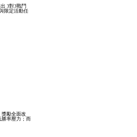
推出
3
對
3
戰鬥
與限定活動任
、獎勵全面改
低勝率壓力；而