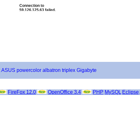
k
ASUS
powercolor
albatron
triplex
Gigabyte
FireFox 12.0
OpenOffice 3.4
PHP
MySQL
Eclipse