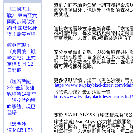
獎勵方面不論勝負皆上調可獲得金塊
《三國志王
個交換項目外，也調升「強韌的森林
成就感。
戰》 東南亞六
國同步開啟預
約 李國煌化身
迎接索拉雷競技場全新賽季，「索拉
得相應點數，每次累積點數達指定數
盟主爆笑登場
豐富獎勵，以實力將
3
種服裝選擇箱子
經典再現！
《賽爾號：巔
充分享受熱血對戰，與公會夥伴共同
階段領地輪替，冒險家可在多元環境
峰之戰》正式
戰，並依分數決定獎勵與城主、強化
定檔 8 月 12
將可獲得額外獎勵。
日開服
更多活動詳情，請至《黑色沙漠》官
《爐石戰記
https://www.tw.playblackdesert.com/Mai
®》全新英雄
《黑色沙漠》最新活動一覽：
戰場第14賽季
https://www.tw.playblackdesert.com/zh
「達拉然的黑
暗贈禮」現已
登場
關於
PEARL ABYSS
（珍艾碧絲
珍艾碧絲
(Pearl Abyss)
致力於遊戲開發
《黑色沙
沙漠】聞名，我們的服務橫跨手遊、
漠 MOBILE》
引擎打造，以達到劃世代且獨一無二