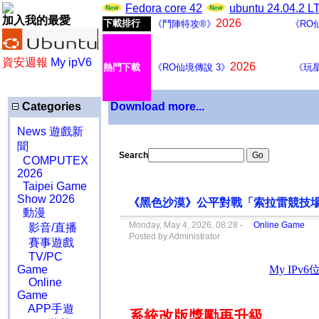
Fedora core 42
ubuntu 24.04.2 
加入我的最愛
2026
下載排行
《鬥陣特攻®》
《RO
資安週報
My ipV6
2026
熱門下載
《RO仙境傳說 3》
《玩
Categories
Download more...
News 遊戲新
聞
Search
COMPUTEX
2026
Taipei Game
Show 2026
《黑色沙漠》公平對戰「索拉雷競技
動漫
Monday, May 4, 2026, 08:28 -
Online Game
影音/直播
Posted by Administrator
賽事遊戲
TV/PC
Game
Online
Game
APP手遊
系統改版獎勵再升級