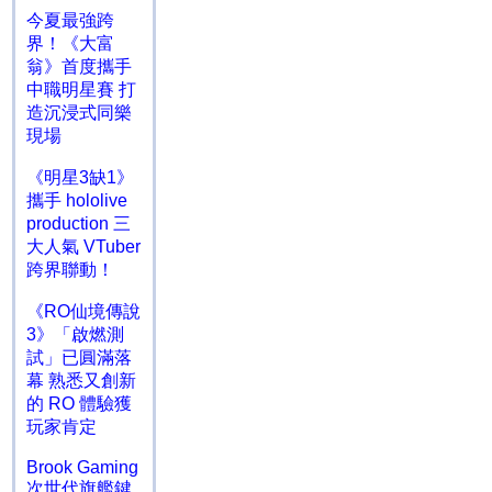
今夏最強跨
界！《大富
翁》首度攜手
中職明星賽 打
造沉浸式同樂
現場
《明星3缺1》
攜手 hololive
production 三
大人氣 VTuber
跨界聯動！
《RO仙境傳說
3》「啟燃測
試」已圓滿落
幕 熟悉又創新
的 RO 體驗獲
玩家肯定
Brook Gaming
次世代旗艦鍵