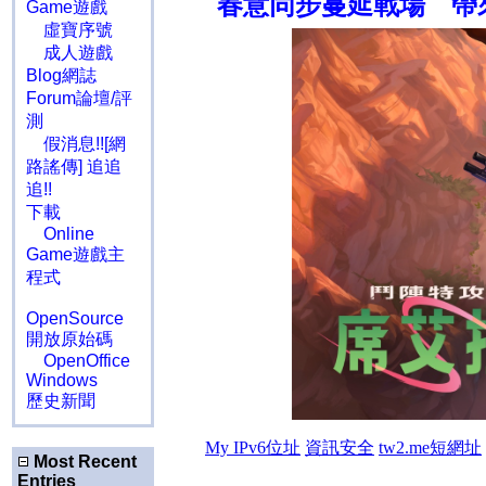
春意同步蔓延戰場 帶
Game遊戲
虛寶序號
成人遊戲
Blog網誌
Forum論壇/評
測
假消息!![網
路謠傳] 追追
追!!
下載
Online
Game遊戲主
程式
OpenSource
開放原始碼
OpenOffice
Windows
歷史新聞
Most Recent
Entries