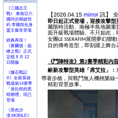
《三國志王
【2026.04.15
mirror
訊】 
戰》 東南亞六
國同步開啟預
即日起正式登場，迎接攻擊型
約 李國煌化身
屬限時活動、南極半島地圖重
盟主爆笑登場
面升級戰場體驗。不只如此，
女團
展開夢幻聯動
LE SSERAFIM
經典再現！
目的傳奇造型，即刻躍上舞台
《賽爾號：巔
峰之戰》正式
定檔 8 月 12
《鬥陣特攻》第
賽季精彩內
2
日開服
嶄新攻擊型英雄「席艾拉」：
《爐石戰記
帶著步槍，與戰鬥無人機桃樂絲
®》全新英雄
戰場第14賽季
精彩背景故事。
「達拉然的黑
暗贈禮」現已
登場
《黑色沙
漠 MOBILE》