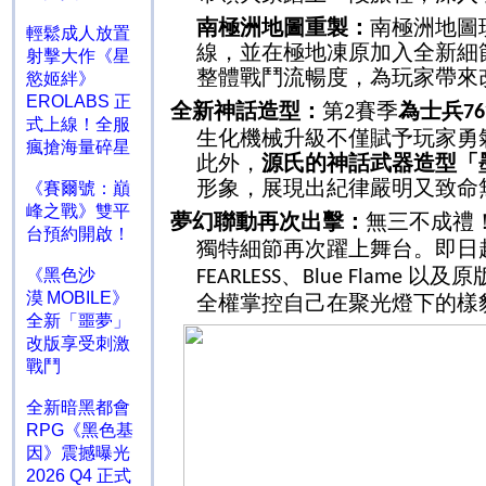
南極洲地圖重製：
南極洲地圖
輕鬆成人放置
線，並在極地凍原加入全新細
射擊大作《星
整體戰鬥流暢度，為玩家帶來
慾姬絆》
EROLABS 正
全新神話造型：
第
賽季
為士兵
2
76
式上線！全服
生化機械升級不僅賦予玩家勇
瘋搶海量碎星
此外，
源氏的神話武器造型「
形象，展現出紀律嚴明又致命
《賽爾號：巔
峰之戰》雙平
夢幻聯動再次出擊：
無三不成禮
台預約開啟！
獨特細節再次躍上舞台。即日
、
以及原
《黑色沙
FEARLESS
Blue Flame
漠 MOBILE》
全權掌控自己在聚光燈下的樣
全新「噩夢」
改版享受刺激
戰鬥
全新暗黑都會
RPG《黑色基
因》震撼曝光
2026 Q4 正式