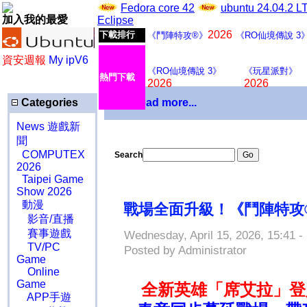
Fedora core 42
ubuntu 24.04.2 
加入我的最愛
Eclipse
2026
下載排行
《鬥陣特攻®》
《RO仙境傳說 3
資安週報
My ipV6
《RO仙境傳說 3》
《玩星派對》
熱門下載
2026
2026
Categories
Download more...
News 遊戲新
聞
COMPUTEX
Search
2026
Taipei Game
Show 2026
動漫
戰場全面升級！《鬥陣特攻
影音/直播
賽事遊戲
Wednesday, April 15, 2026, 15:41 -
TV/PC
Posted by Administrator
Game
Online
Game
全新英雄「席艾拉」登
APP手遊