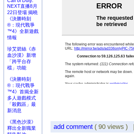
Call of Duty:
NEXT直播8月
22日登場 揭曉
《決勝時刻
®：現代戰爭
™4》全新遊戲
情報
珍艾碧絲《赤
血沙漠》新增
「跨平台存
檔」功能
《決勝時刻
®：現代戰爭
™4》首揭全新
多人遊戲模式
「殺戮區」最
新消息
《黑色沙漠》
add comment
( 90 views )
釋出全新職業