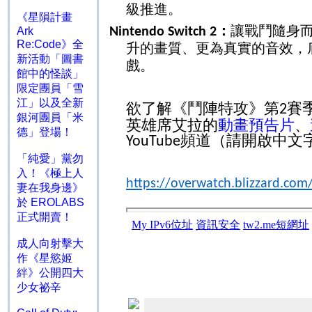
級推進。
《星隕計畫
：
讓戰鬥隨身
Nintendo Switch 2
Ark
Re:Code》全
升的畫質、更為真實的音效，
新活動「圖書
戲。
館中的怪談」
限定團員「雪
江」以及全新
欲了解《鬥陣特攻》第
賽
2
銀河團員「米
英雄席艾拉的
動畫預告片
、
德」登場！
頻道（請開啟中文
YouTube
「純愛」黨勿
入！《極上人
https://overwatch.blizzard.com
妻在我身邊》
於 EROLABS
正式開賣！
成人向射擊大
作《星慾姬
絆》公開四大
少女祕辛