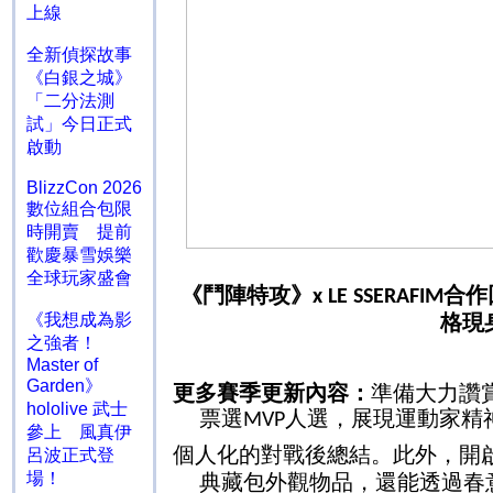
上線
全新偵探故事
《白銀之城》
「二分法測
試」今日正式
啟動
BlizzCon 2026
數位組合包限
時開賣 提前
歡慶暴雪娛樂
全球玩家盛會
《鬥陣特攻》
合作
x LE SSERAFIM
格現
《我想成為影
之強者！
Master of
Garden》
更多賽季更新內容：
準備大力讚
hololive 武士
票選
人選，展現運動家精
MVP
參上 風真伊
個人化的對戰後總結。此外，開
呂波正式登
場！
典藏包外觀物品，還能透過春