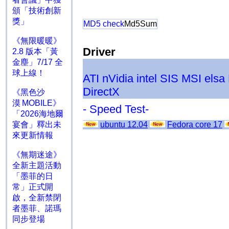
頒「技術創新
獎」
MD5 check
Md5Sum
《無限暖暖》
Driver
2.8 版本「黃
金塵」7/17 全
球上線！
ATI
nVidia
intel
SIS
MSI
elsa
DirectX
《黑色沙
漠 MOBILE》
- Speed Test-
「2026海地爾
ubuntu 12.04
Fedora core 17
宴會」釋出未
來更新情報
《無期迷途》
全新主題活動
「墨菲的日
常」正式開
啟，全新禁閉
者墨菲、諾瑪
同步登場