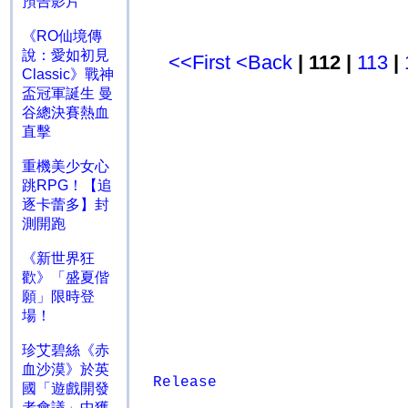
預告影片
《RO仙境傳
說：愛如初見
<<First
<Back
| 112 |
113
|
Classic》戰神
盃冠軍誕生 曼
谷總決賽熱血
直擊
重機美少女心
跳RPG！【追
逐卡蕾多】封
測開跑
《新世界狂
歡》「盛夏偕
願」限時登
場！
珍艾碧絲《赤
血沙漠》於英
Release
國「遊戲開發
者會議」中獲