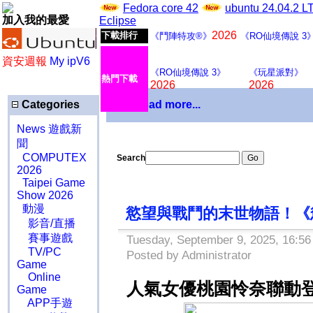
Fedora core 42
ubuntu 24.04.2 
加入我的最愛
Eclipse
2026
下載排行
《鬥陣特攻®》
《RO仙境傳說 3
資安週報
My ipV6
《RO仙境傳說 3》
《玩星派對》
熱門下載
2026
2026
Categories
Download more...
News 遊戲新
聞
COMPUTEX
Search
2026
Taipei Game
Show 2026
動漫
慾望與戰鬥的末世物語！《慾姬 
影音/直播
賽事遊戲
Tuesday, September 9, 2025, 16:56
TV/PC
Posted by Administrator
Game
Online
人氣女優桃園怜奈聯動
Game
APP手遊