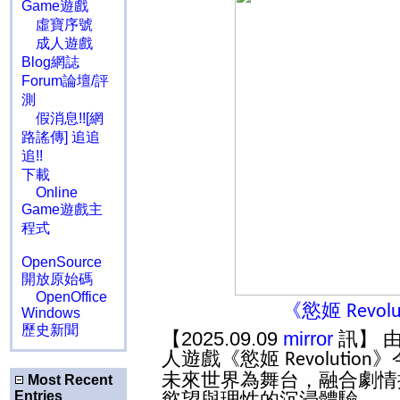
Game遊戲
虛寶序號
成人遊戲
Blog網誌
Forum論壇/評
測
假消息!![網
路謠傳] 追追
追!!
下載
Online
Game遊戲主
程式
OpenSource
開放原始碼
OpenOffice
《慾姬
Revolu
Windows
歷史新聞
【2025.09.09
mirror
訊】 
人遊戲《慾姬
》
Revolution
未來世界為舞台，融合劇情
Most Recent
Entries
慾望與理性的沉浸體驗。