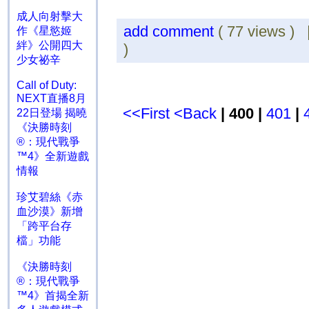
成人向射擊大
add comment
( 77 views )
作《星慾姬
絆》公開四大
)
少女祕辛
Call of Duty:
NEXT直播8月
<<First
<Back
| 400 |
401
|
22日登場 揭曉
《決勝時刻
®：現代戰爭
™4》全新遊戲
情報
珍艾碧絲《赤
血沙漠》新增
「跨平台存
檔」功能
《決勝時刻
®：現代戰爭
™4》首揭全新