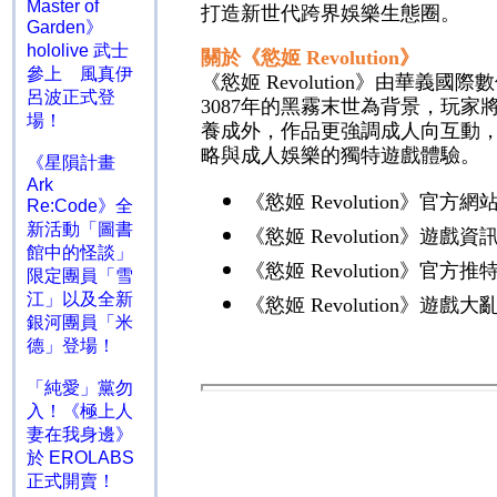
Master of
打造新世代跨界娛樂生態圈。
Garden》
hololive 武士
關於《慾姬
Revolution
》
參上 風真伊
《慾姬
Revolution
》由華義國際數
呂波正式登
3087
年的黑霧末世為背景，玩家
場！
養成外，作品更強調成人向互動
略與成人娛樂的獨特遊戲體驗。
《星隕計畫
Ark
《慾姬
Revolution
》官方網
Re:Code》全
新活動「圖書
《慾姬
Revolution
》遊戲資
館中的怪談」
《慾姬
Revolution
》官方推
限定團員「雪
江」以及全新
《慾姬
Revolution
》遊戲大
銀河團員「米
德」登場！
「純愛」黨勿
入！《極上人
妻在我身邊》
於 EROLABS
正式開賣！