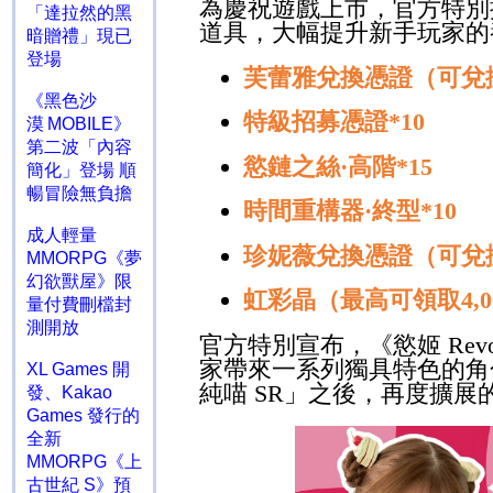
為慶祝遊戲上市，官方特別
「達拉然的黑
道具，大幅提升新手玩家的
暗贈禮」現已
登場
芙蕾雅兌換憑證（可兌
《黑色沙
特級招募憑證
*10
漠 MOBILE》
第二波「內容
慾鏈之絲
·
高階
*15
簡化」登場 順
暢冒險無負擔
時間重構器
·
終型
*10
成人輕量
珍妮薇兌換憑證（可兌
MMORPG《夢
幻欲獸屋》限
虹彩晶（最高可領取
4,
量付費刪檔封
測開放
官方特別宣布，《慾姬
Revo
家帶來一系列獨具特色的角
XL Games 開
純喵
SR
」之後，再度擴展
發、Kakao
Games 發行的
全新
MMORPG《上
古世紀 S》預