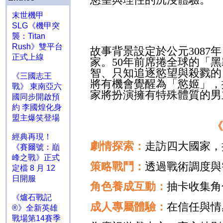
末世機甲
SLG《機甲突
襲：Titan
Rush》雙平台
故事背景設定於公元
3087
年
正式上線
家。
50
年前席捲全球的「黑
智、只知追逐慾望與殺戮的
《三國志王
將有機會覺醒為「慾姬」，
戰》 東南亞六
家將扮演擁有特殊體質的男
國同步開啟預
約 李國煌化身
盟主爆笑登場
經典再現！
劇情探索：
走訪四大國家，
《賽爾號：巔
峰之戰》正式
策略戰鬥：
透過戰術調度與
定檔 8 月 12
日開服
角色養成互動：
抽卡收集角
《爐石戰記
成人專屬體驗：
在信任與情
®》全新英雄
戰場第14賽季