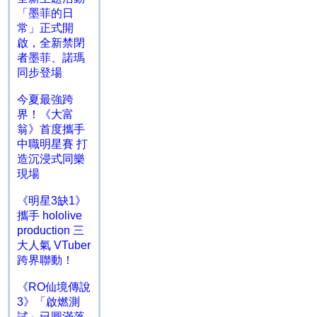
「墨菲的日
常」正式開
啟，全新禁閉
者墨菲、諾瑪
同步登場
今夏最強跨
界！《大富
翁》首度攜手
中職明星賽 打
造沉浸式同樂
現場
《明星3缺1》
攜手 hololive
production 三
大人氣 VTuber
跨界聯動！
《RO仙境傳說
3》「啟燃測
試」已圓滿落