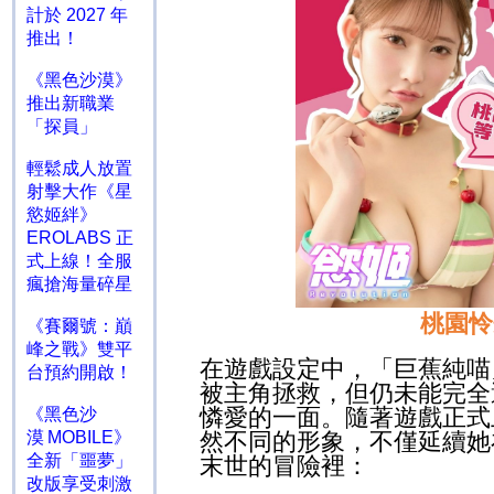
計於 2027 年
推出！
《黑色沙漠》
推出新職業
「探員」
輕鬆成人放置
射擊大作《星
慾姬絆》
EROLABS 正
式上線！全服
瘋搶海量碎星
桃園怜
《賽爾號：巔
峰之戰》雙平
在遊戲設定中，「巨蕉純喵
台預約開啟！
被主角拯救，但仍未能完全
憐愛的一面。隨著遊戲正式
《黑色沙
然不同的形象，不僅延續她
漠 MOBILE》
全新「噩夢」
末世的冒險裡：
改版享受刺激