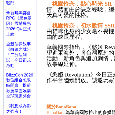
「桃園怜奈．點心時光
SR
戰鬥
情。然而由於缺乏經驗，總
全新暗黑都會
天真可愛的性格。
RPG《黑色基
因》震撼曝光
「桃園怜奈．初水歡情
SSR
2026 Q4 正式
由貓咪化身的少女毫不畏懼
上線
由的成長歷程。
全新偵探故事
華義國際指出，《慾姬
Revo
《白銀之城》
望進軍海外，將台灣原創的
「二分法測
活動、新角色與追加劇情，
試」今日正式
故事線延伸。
啟動
《慾姬
Revolution
》今日正
BlizzCon 2026
作平台陸續開放。誠邀玩家
數位組合包限
時開賣 提前
歡慶暴雪娛樂
全球玩家盛會
《我想成為影
關於
BanaBana
之強者！
BanaBana
為華義國際推出的多媒