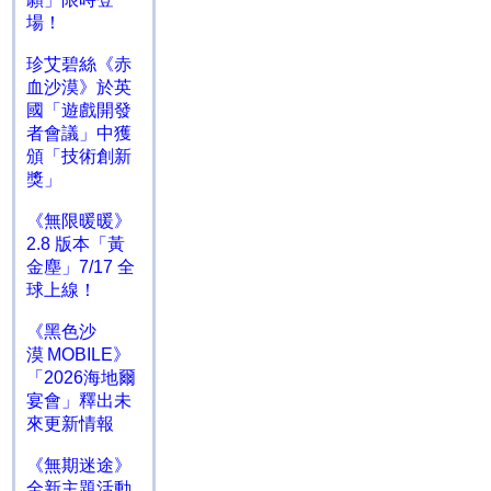
場！
珍艾碧絲《赤
血沙漠》於英
國「遊戲開發
者會議」中獲
頒「技術創新
獎」
《無限暖暖》
2.8 版本「黃
金塵」7/17 全
球上線！
《黑色沙
漠 MOBILE》
「2026海地爾
宴會」釋出未
來更新情報
《無期迷途》
全新主題活動