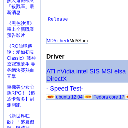
多人遊戲模式
「殺戮區」最
新消息
Release
《黑色沙漠》
釋出全新職業
預告影片
MD5 check
Md5Sum
《RO仙境傳
說：愛如初見
Driver
Classic》戰神
盃冠軍誕生 曼
ATI
nVidia
intel
SIS
MSI
elsa
谷總決賽熱血
直擊
DirectX
重機美少女心
- Speed Test-
跳RPG！【追
ubuntu 12.04
Fedora core 17
逐卡蕾多】封
測開跑
《新世界狂
歡》「盛夏偕
願」限時登