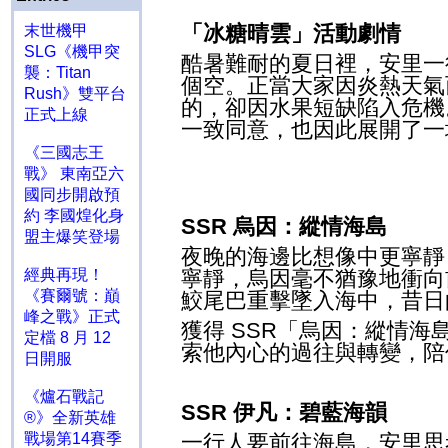
「冰糖晴雲」活動劇情
末世機甲
SLG《機甲突
酷暑難耐的夏日裡，安里一
襲：Titan
個空。正當大家因炎熱天氣
Rush》雙平台
的，卻因水果短缺陷入危機
正式上線
一致同意，也因此展開了一
《三國志王
戰》 東南亞六
國同步開啟預
約 李國煌化身
SSR
烏因：縱情海島
盟主爆笑登場
夜晚的海邊比想像中更寧靜
經典再現！
寧靜，烏因毫不猶豫地衝向
《賽爾號：巔
鮫尾巴重擊墜入海中，昔日
峰之戰》正式
獲得
SSR
「烏因：縱情海
定檔 8 月 12
索他內心的過往與轉變，陪
日開服
《爐石戰記
SSR
伊凡：碧藍海韻
®》全新英雄
戰場第14賽季
一行人要前往海島，安里思