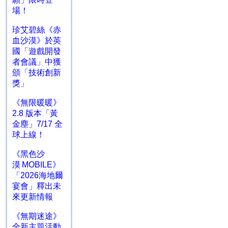
場！
珍艾碧絲《赤
血沙漠》於英
國「遊戲開發
者會議」中獲
頒「技術創新
獎」
《無限暖暖》
2.8 版本「黃
金塵」7/17 全
球上線！
《黑色沙
漠 MOBILE》
「2026海地爾
宴會」釋出未
來更新情報
《無期迷途》
全新主題活動