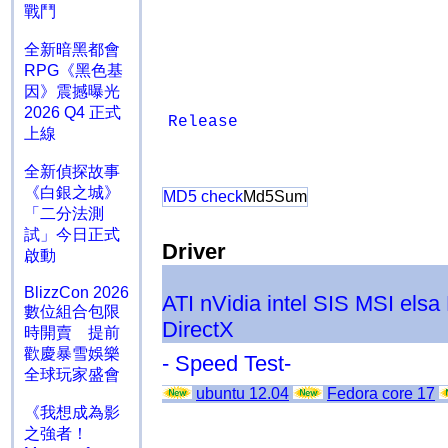
戰鬥
全新暗黑都會
RPG《黑色基
因》震撼曝光
2026 Q4 正式
Release
上線
全新偵探故事
《白銀之城》
MD5 check
Md5Sum
「二分法測
試」今日正式
Driver
啟動
BlizzCon 2026
ATI
nVidia
intel
SIS
MSI
elsa
數位組合包限
DirectX
時開賣 提前
歡慶暴雪娛樂
- Speed Test-
全球玩家盛會
ubuntu 12.04
Fedora core 17
《我想成為影
之強者！