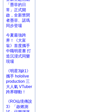
「墨菲的日
常」正式開
啟，全新禁閉
者墨菲、諾瑪
同步登場
今夏最強跨
界！《大富
翁》首度攜手
中職明星賽 打
造沉浸式同樂
現場
《明星3缺1》
攜手 hololive
production 三
大人氣 VTuber
跨界聯動！
《RO仙境傳說
3》「啟燃測
試」已圓滿落