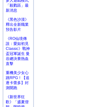
多人遊戲模式
「殺戮區」最
新消息
《黑色沙漠》
釋出全新職業
預告影片
《RO仙境傳
說：愛如初見
Classic》戰神
盃冠軍誕生 曼
谷總決賽熱血
直擊
重機美少女心
跳RPG！【追
逐卡蕾多】封
測開跑
《新世界狂
歡》「盛夏偕
願」限時登