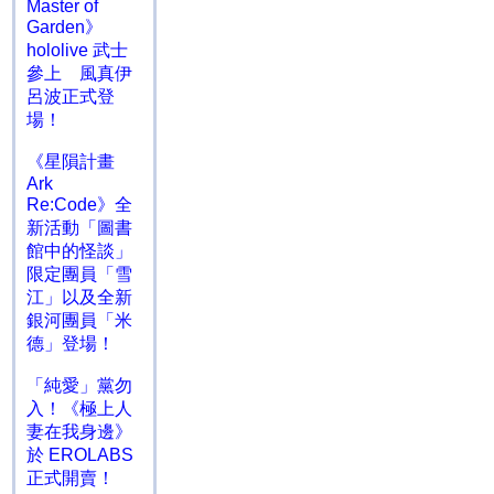
Master of
Garden》
hololive 武士
參上 風真伊
呂波正式登
場！
《星隕計畫
Ark
Re:Code》全
新活動「圖書
館中的怪談」
限定團員「雪
江」以及全新
銀河團員「米
德」登場！
「純愛」黨勿
入！《極上人
妻在我身邊》
於 EROLABS
正式開賣！