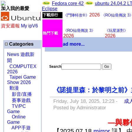
Fedora core 42
ubuntu 24.04.2 
加入我的最愛
Eclipse
2026
下載排行
《鬥陣特攻®》
《RO仙境傳說 3
資安週報
My ipV6
《RO仙境傳說 3》
《玩星派對》
熱門下載
2026
2026
Categories
Download more...
News 遊戲新
聞
COMPUTEX
Search
2026
Taipei Game
Show 2026
動漫
《諾提里森：於黎明之前》
影音/直播
賽事遊戲
Friday, July 18, 2025, 12:23 -
成人
TV/PC
Posted by Administrator
Game
Online
—
與夥
Game
APP手遊
【2025.07.18
mirror
訊】 