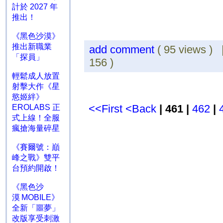
計於 2027 年
推出！
《黑色沙漠》
推出新職業
add comment
( 95 views )
「探員」
156 )
輕鬆成人放置
射擊大作《星
慾姬絆》
<<First
<Back
| 461 |
462
|
EROLABS 正
式上線！全服
瘋搶海量碎星
《賽爾號：巔
峰之戰》雙平
台預約開啟！
《黑色沙
漠 MOBILE》
全新「噩夢」
改版享受刺激