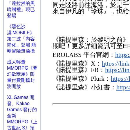
「達拉然的黑
同走陸路前往海港，於是千
暗贈禮」現已
來自伊凡的『珍珠』，也給
登場
《黑色沙
漠 MOBILE》
《諾提里森：於黎明之前》
第二波「內容
簡化」登場 順
期吧！更多詳細資訊可至
E
暢冒險無負擔
EROLABS
平台官網：
https
成人輕量
《諾提里森》
X
：
https://li
MMORPG《夢
《諾提里森》
FB
：
https://
幻欲獸屋》限
《諾提里森》
Plurk
：
https:/
量付費刪檔封
《諾提里森》小紅書：
https
測開放
XL Games 開
發、Kakao
Games 發行的
全新
MMORPG《上
古世紀 S》預