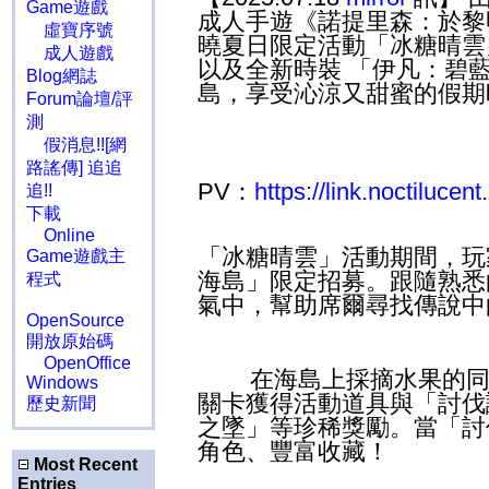
Game遊戲
成人手遊《諾提里森：於黎
虛寶序號
曉夏日限定活動「冰糖晴雲
成人遊戲
以及全新時裝 「伊凡：碧
Blog網誌
島，享受沁涼又甜蜜的假期
Forum論壇/評
測
假消息!![網
路謠傳] 追追
PV
：
https://link.noctilu
追!!
下載
Online
「冰糖晴雲」活動期間，玩
Game遊戲主
海島」限定招募。跟隨熟悉
程式
氣中，幫助席爾尋找傳說中
OpenSource
開放原始碼
OpenOffice
在海島上採摘水果的
Windows
關卡獲得活動道具與「討伐
歷史新聞
之墜」等珍稀獎勵。當「討
角色、豐富收藏！
Most Recent
Entries