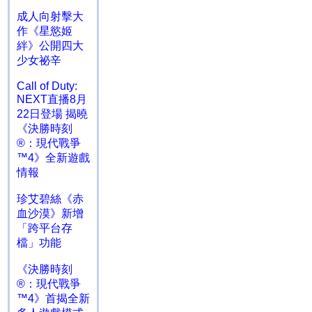
成人向射擊大
作《星慾姬
絆》公開四大
少女祕辛
Call of Duty:
NEXT直播8月
22日登場 揭曉
《決勝時刻
®：現代戰爭
™4》全新遊戲
情報
珍艾碧絲《赤
血沙漠》新增
「跨平台存
檔」功能
《決勝時刻
®：現代戰爭
™4》首揭全新