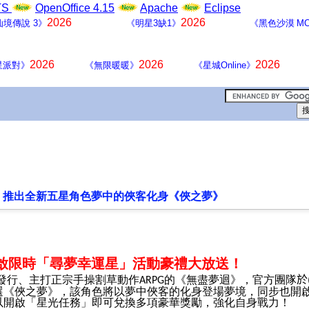
LTS
OpenOffice 4.15
Apache
Eclipse
2026
2026
仙境傳說 3》
《明星3缺1》
《黑色沙漠 MO
2026
2026
2026
星派對》
《無限暖暖》
《星城Online》
》推出全新五星角色夢中的俠客化身《俠之夢》
啟限時「尋夢幸運星」活動豪禮大放送！
發行、主打正宗手操割草動作
的《無盡夢迴》，官方團隊
於
ARPG
選《俠之夢》，該角色將以夢中俠客的化身登場夢境，同步也開
以開啟「星光任務」即可兌換多項豪華獎勵，強化自身戰力！