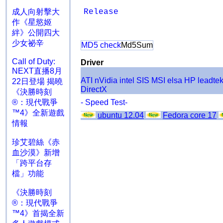
成人向射擊大
Release
作《星慾姬
絆》公開四大
少女祕辛
MD5 check
Md5Sum
Call of Duty:
Driver
NEXT直播8月
ATI
nVidia
intel
SIS
MSI
elsa
HP
leadte
22日登場 揭曉
DirectX
《決勝時刻
®：現代戰爭
- Speed Test-
™4》全新遊戲
ubuntu 12.04
Fedora core 17
情報
珍艾碧絲《赤
血沙漠》新增
「跨平台存
檔」功能
《決勝時刻
®：現代戰爭
™4》首揭全新