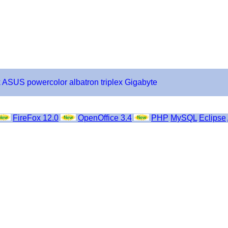
k
ASUS
powercolor
albatron
triplex
Gigabyte
FireFox 12.0
OpenOffice 3.4
PHP
MySQL
Eclipse