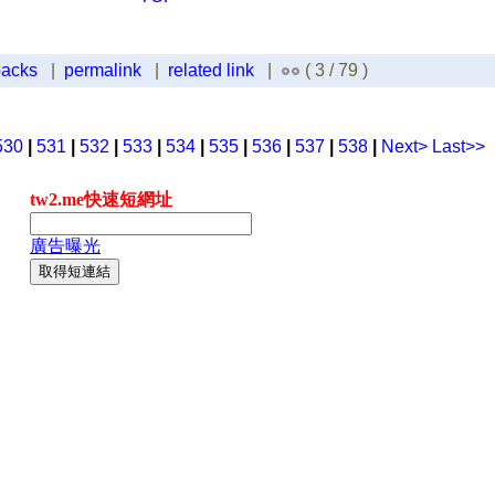
backs
|
permalink
|
related link
|
( 3 / 79 )
530
|
531
|
532
|
533
|
534
|
535
|
536
|
537
|
538
|
Next>
Last>>