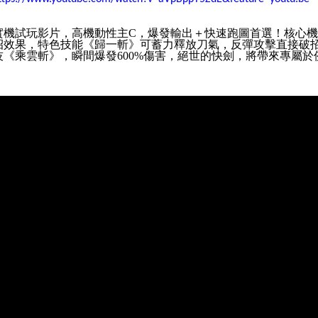
實機試玩影片，高機動性主
C
，爆發輸出＋快速跑圖首選！核心機
招效果，特色技能《歸一斬》可蓄力釋放刀氣，反彈攻擊直接破
技《乘雲斬》，瞬間爆發
600%
傷害，絕世的快劍，將帶來專屬於