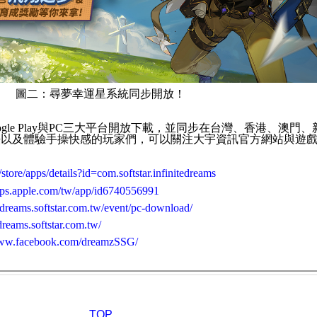
圖二：尋夢幸運星系統同步開放！
gle Play
與
PC
三大平台開放下載，並同步在台灣、香港、澳門、
法以及體驗手操快感的玩家們，可以關注大宇資訊官方網站與遊
/store/apps/details?id=com.softstar.infinitedreams
apps.apple.com/tw/app/id6740556991
itedreams.softstar.com.tw/event/pc-download/
edreams.softstar.com.tw/
www.facebook.com/dreamzSSG/
TOP