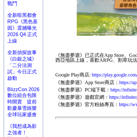
戰鬥
全新暗黑都會
RPG《黑色基
因》震撼曝光
2026 Q4 正式
上線
全新偵探故事
《無盡夢迴》已正式在
App Store
、
Goo
《白銀之城》
西亞地區上線，喜歡
ARPG
、割草玩
「二分法測
試」今日正式
Google Play
商店
:
https://play.google.com
啟動
《無盡夢迴》
App Store
商店：
https://
BlizzCon 2026
《無盡夢迴》
PC
端下載：
https://infin
數位組合包限
《無盡夢迴》遊戲官網：
https://infinit
時開賣 提前
《無盡夢迴》官方粉絲專頁：
https://
歡慶暴雪娛樂
全球玩家盛會
《我想成為影
之強者！