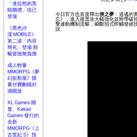
「達拉然的黑
暗贈禮」現已
今日官方也首度釋出
俠之夢
：逍遙的
登場
忘》，進入後普攻大幅強化並附帶破
擊連動機制流暢，瞬斷招式即觸發絕
《黑色沙
說。
漠 MOBILE》
第二波「內容
簡化」登場 順
暢冒險無負擔
成人輕量
MMORPG《夢
幻欲獸屋》限
量付費刪檔封
測開放
XL Games 開
發、Kakao
Games 發行的
全新
MMORPG《上
古世紀 S》預