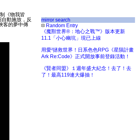
制《物我皆
招自動施放，反
mirror search
俠客的夢中傳
Random Entry
《魔獸世界®：地心之戰™》版本更新
11.1「小心幽坑」現已上線
用愛²拯救世界！日系色色RPG《星隕計畫
Ark Re:Code》正式開放事前登錄活動！
《賢者同盟》１週年盛大紀念！去了！去
了！最高119連大爆抽！