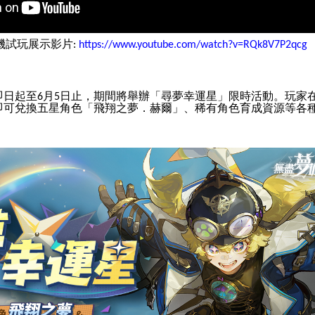
機試玩展示影片
:
https://www.youtube.com/watch?v=RQk8V7P2qcg
即日起至
月
日止，期間將舉辦「尋夢幸運星」限時活動。玩家
6
5
即可兌換五星角色「飛翔之夢．赫爾」、稀有角色育成資源等各