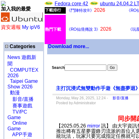
Fedora core 42
ubuntu 24.04.2 
加入我的最愛
2026
下載排行
《鬥陣特攻®》
《RO
資安週報
My ipV6
2026
熱門下載
《RO仙境傳說 3》
《玩
Categories
Download more...
News 遊戲新
聞
Search
COMPUTEX
2026
Taipei Game
Show 2026
主打沉浸式無雙動作手遊《無盡夢迴
動漫
Monday, May 26, 2025, 12:24 -
影音/直播
影音/直播
Posted by Administrator
賽事遊戲
TV/PC
Game
同步開
Online
【2025.05.26
mirror
訊】 由大宇資訊
Game
推出稀有五星夢靈鋒刃流派的首位人
APP手遊
統玩法，玩家只要完成指定任務就可