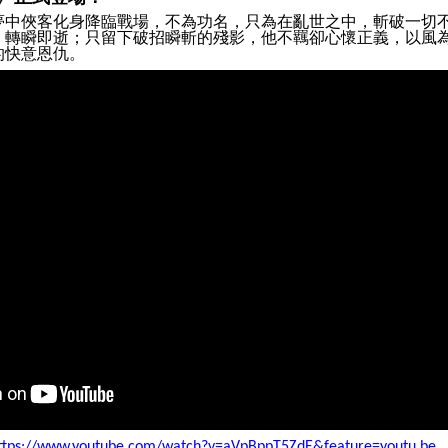
夢中俠客化身降臨戰場，不為功名，只為在亂世之中，斬破一切
，轉瞬即逝；只留下破招瞬斬的殘影，他不羈卻心懷正義，以風
的快意恩仇。
ttps://www.youtube.com/watch?v=aVpBppT5ZdE&feature=youtu.be