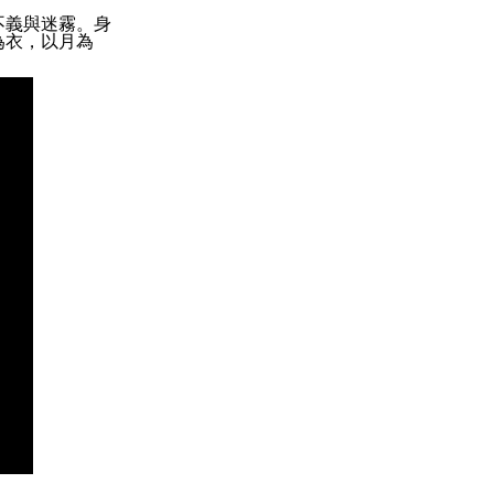
不義與迷霧。身
為衣，以月為