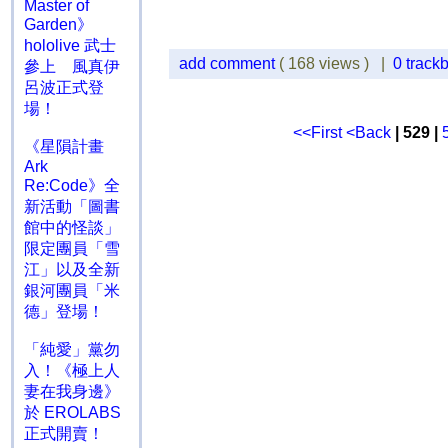
Master of
Garden》
hololive 武士
add comment
( 168 views ) |
0 track
參上 風真伊
呂波正式登
場！
<<First
<Back
| 529 |
《星隕計畫
Ark
Re:Code》全
新活動「圖書
館中的怪談」
限定團員「雪
江」以及全新
銀河團員「米
德」登場！
「純愛」黨勿
入！《極上人
妻在我身邊》
於 EROLABS
正式開賣！