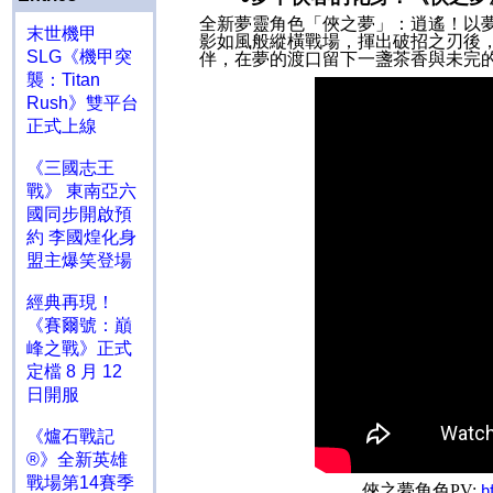
全新夢靈角色「俠之夢
」
：逍遙！以
末世機甲
影如風般縱橫戰場，揮出破招之刃後
SLG《機甲突
伴，在夢的渡口留下一盞茶香與未完
襲：Titan
Rush》雙平台
正式上線
《三國志王
戰》 東南亞六
國同步開啟預
約 李國煌化身
盟主爆笑登場
經典再現！
《賽爾號：巔
峰之戰》正式
定檔 8 月 12
日開服
《爐石戰記
®》全新英雄
戰場第14賽季
俠之夢角色
PV:
h