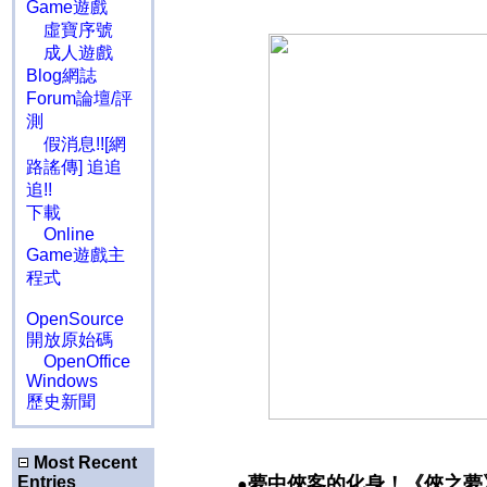
Game遊戲
虛寶序號
成人遊戲
Blog網誌
Forum論壇/評
測
假消息!![網
路謠傳] 追追
追!!
下載
Online
Game遊戲主
程式
OpenSource
開放原始碼
OpenOffice
Windows
歷史新聞
Most Recent
Entries
夢中俠客的化身！《俠之夢
●