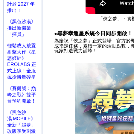
計於 2027 年
推出！
「俠之夢」：實
《黑色沙漠》
推出新職業
尋夢幸運星系統今日同步開啟！
●
「探員」
為慶祝「俠之夢」正式登場，官方於
輕鬆成人放置
成指定任務，累積一定的活動點數，
玩家打造戰力巔峰！
射擊大作《星
慾姬絆》
EROLABS 正
式上線！全服
瘋搶海量碎星
《賽爾號：巔
峰之戰》雙平
台預約開啟！
《黑色沙
漠 MOBILE》
全新「噩夢」
改版享受刺激