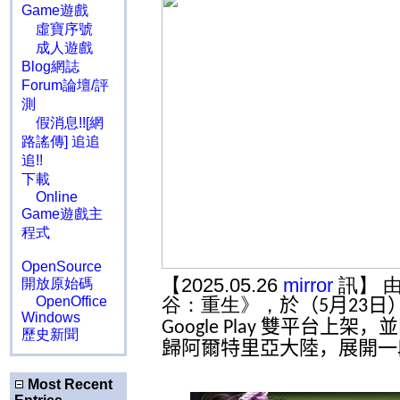
Game遊戲
虛寶序號
成人遊戲
Blog網誌
Forum論壇/評
測
假消息!![網
路謠傳] 追追
追!!
下載
Online
Game遊戲主
程式
OpenSource
【2025.05.26
mirror
訊】 
開放原始碼
OpenOffice
谷：重生》，
於
（
月
日
5
23
Windows
雙平台上架，並
Google Play
歷史新聞
歸阿爾特里亞大陸，展開一
Most Recent