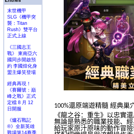
Entries
末世機甲
SLG《機甲突
襲：Titan
Rush》雙平台
正式上線
《三國志王
戰》 東南亞六
國同步開啟預
約 李國煌化身
盟主爆笑登場
經典再現！
《賽爾號：巔
峰之戰》正式
定檔 8 月 12
還原端遊精髓 經典巢
100%
日開服
《龍之谷：重生》以忠實還
《爐石戰記
無論是熟悉的職業技能、經
®》全新英雄
給玩家原汁原味的動作冒險
戰場第14賽季