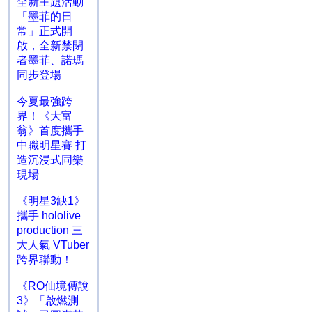
全新主題活動
「墨菲的日
常」正式開
啟，全新禁閉
者墨菲、諾瑪
同步登場
今夏最強跨
界！《大富
翁》首度攜手
中職明星賽 打
造沉浸式同樂
現場
《明星3缺1》
攜手 hololive
production 三
大人氣 VTuber
跨界聯動！
《RO仙境傳說
3》「啟燃測