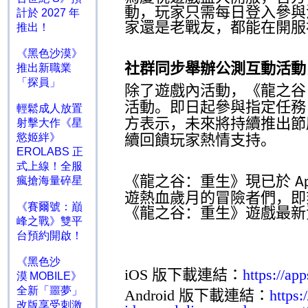
動，玩家只需每日登入參與
計於 2027 年
家還是老戰友，都能在開服
推出！
《黑色沙漠》
社群同步舉辦公測互動活動
推出新職業
「探員」
除了遊戲內活動，《龍之
活動。即日起參與指定任務
輕鬆成人放置
方表示，未來將持續推出節
射擊大作《星
慾姬絆》
續回饋玩家熱情支持。
EROLABS 正
式上線！全服
《龍之谷：重生》現已於
瘋搶海量碎星
A
遊熱血歲月的冒險者們，即
《賽爾號：巔
《龍之谷：重生》遊戲最新
峰之戰》雙平
台預約開啟！
《黑色沙
iOS
版下載連結：
https://ap
漠 MOBILE》
全新「噩夢」
Android
版下載連結：
https:
改版享受刺激