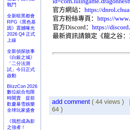
id=com.lulingame.dragonnest
戰鬥
官方網站：
https://dnrol.ch
全新暗黑都會
官方粉絲專頁：
https://www
RPG《黑色基
官方
Discord
：
https://disc
因》震撼曝光
2026 Q4 正式
最新資訊請鎖定《龍之谷：
上線
全新偵探故事
《白銀之城》
「二分法測
試」今日正式
啟動
BlizzCon 2026
數位組合包限
時開賣 提前
add comment
( 44 views )
歡慶暴雪娛樂
64 )
全球玩家盛會
《我想成為影
之強者！