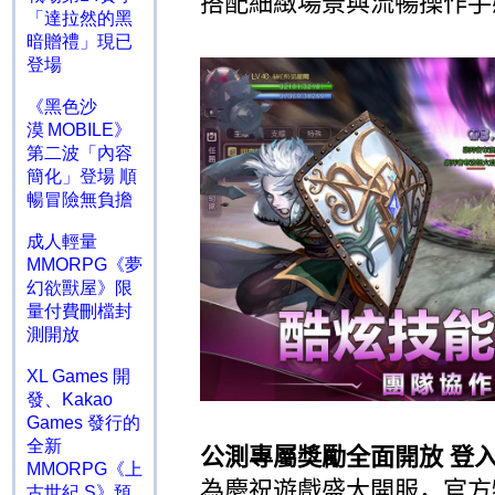
搭配細緻場景與流暢操作手
「達拉然的黑
暗贈禮」現已
登場
《黑色沙
漠 MOBILE》
第二波「內容
簡化」登場 順
暢冒險無負擔
成人輕量
MMORPG《夢
幻欲獸屋》限
量付費刪檔封
測開放
XL Games 開
發、Kakao
Games 發行的
全新
公測專屬獎勵全面開放 登
MMORPG《上
為慶祝遊戲盛大開服，官方
古世紀 S》預