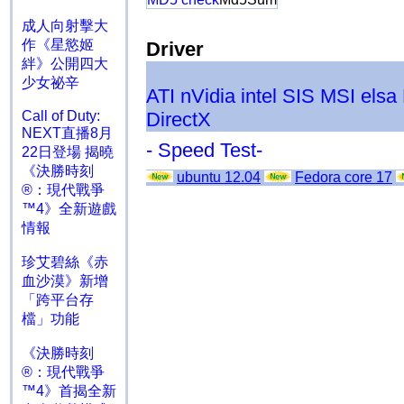
成人向射擊大
作《星慾姬
Driver
絆》公開四大
少女祕辛
ATI
nVidia
intel
SIS
MSI
elsa
Call of Duty:
DirectX
NEXT直播8月
- Speed Test-
22日登場 揭曉
《決勝時刻
ubuntu 12.04
Fedora core 17
®：現代戰爭
™4》全新遊戲
情報
珍艾碧絲《赤
血沙漠》新增
「跨平台存
檔」功能
《決勝時刻
®：現代戰爭
™4》首揭全新