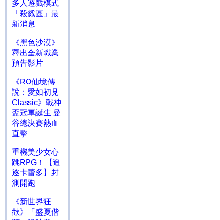
多人遊戲模式
「殺戮區」最
新消息
《黑色沙漠》
釋出全新職業
預告影片
《RO仙境傳
說：愛如初見
Classic》戰神
盃冠軍誕生 曼
谷總決賽熱血
直擊
重機美少女心
跳RPG！【追
逐卡蕾多】封
測開跑
《新世界狂
歡》「盛夏偕