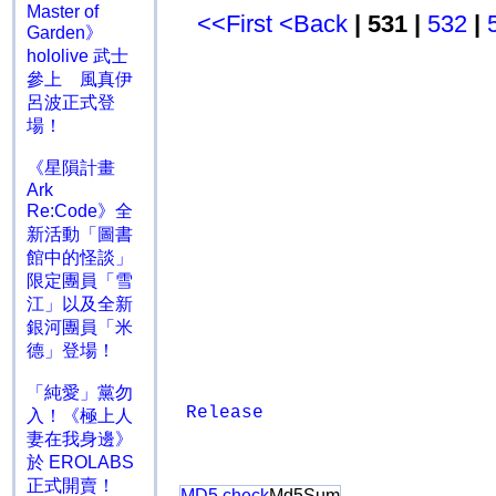
Master of
<<First
<Back
| 531 |
532
|
Garden》
hololive 武士
參上 風真伊
呂波正式登
場！
《星隕計畫
Ark
Re:Code》全
新活動「圖書
館中的怪談」
限定團員「雪
江」以及全新
銀河團員「米
德」登場！
「純愛」黨勿
Release
入！《極上人
妻在我身邊》
於 EROLABS
正式開賣！
MD5 check
Md5Sum