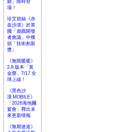
願」限時登
場！
珍艾碧絲《赤
血沙漠》於英
國「遊戲開發
者會議」中獲
頒「技術創新
獎」
《無限暖暖》
2.8 版本「黃
金塵」7/17 全
球上線！
《黑色沙
漠 MOBILE》
「2026海地爾
宴會」釋出未
來更新情報
《無期迷途》