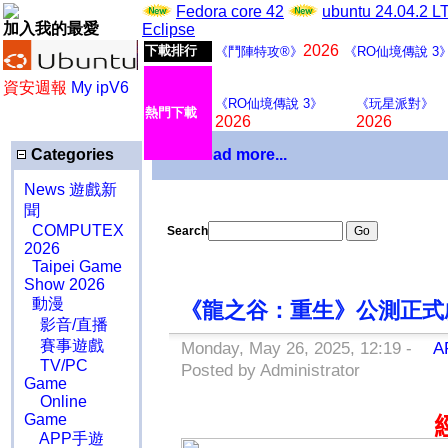
Fedora core 42
ubuntu 24.04.2 
加入我的最愛
Eclipse
2026
下載排行
《鬥陣特攻®》
《RO仙境傳說 3
資安週報
My ipV6
《RO仙境傳說 3》
《玩星派對》
熱門下載
2026
2026
Categories
Download more...
News 遊戲新
聞
COMPUTEX
Search
2026
Taipei Game
Show 2026
動漫
《龍之谷：重生》公測正
影音/直播
賽事遊戲
Monday, May 26, 2025, 12:19 -
A
TV/PC
Posted by Administrator
Game
Online
Game
APP手遊