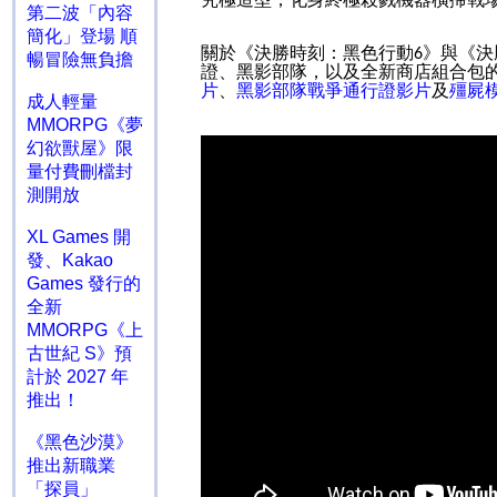
第二波「內容
簡化」登場 順
關於《決勝時刻：黑色行動
》與《決
6
暢冒險無負擔
證、黑影部隊，以及全新商店組合包
片
、
黑影部隊戰爭通行證影片
及
殭屍
成人輕量
MMORPG《夢
幻欲獸屋》限
量付費刪檔封
測開放
XL Games 開
發、Kakao
Games 發行的
全新
MMORPG《上
古世紀 S》預
計於 2027 年
推出！
《黑色沙漠》
推出新職業
「探員」