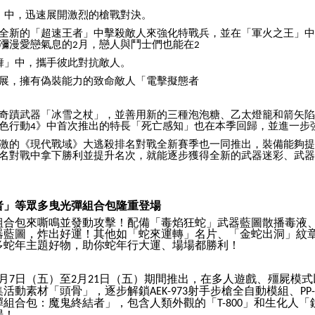
」中，迅速展開激烈的槍戰對決。
全新的「超速王者」中擊殺敵人來強化特戰兵，並在「軍火之王」中
瀰漫愛戀氣息的
月，戀人與鬥士們也能在
2
2
舞」中，攜手彼此對抗敵人。
展，擁有偽裝能力的致命敵人「電擊擬態者
奇蹟武器「冰雪之杖」，並善用新的三種泡泡糖、乙太燈籠和箭矢陷
色行動
》中首次推出的特長「死亡感知」也在本季回歸，並進一步
4
激的《現代戰域》大逃殺排名對戰全新賽季也一同推出，裝備能夠提
名對戰中拿下勝利並提升名次，就能逐步獲得全新的武器迷彩、武器
者」等眾多曳光彈組合包隆重登場
組合包來嘶鳴並發動攻擊！配備「毒焰狂蛇」武器藍圖散播毒液
器藍圖，炸出好運！其他如「蛇來運轉」名片、「金蛇出洞」紋
多蛇年主題好物，助你蛇年行大運、場場都勝利！
月
日（五）至
月
日（五）期間推出，在多人遊戲、殭屍模式
7
2
21
集活動素材「頭骨」，逐步解鎖
射手步槍全自動模組、
AEK-973
PP
彈組合包：魔鬼終結者」，包含人類外觀的「
」和生化人「
T-800
場！