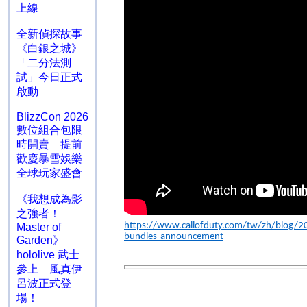
上線
全新偵探故事
《白銀之城》
「二分法測
試」今日正式
啟動
BlizzCon 2026
數位組合包限
時開賣 提前
歡慶暴雪娛樂
全球玩家盛會
《我想成為影
之強者！
https://www.callofduty.com/tw/zh/blog/202
Master of
bundles-announcement
Garden》
hololive 武士
參上 風真伊
呂波正式登
場！