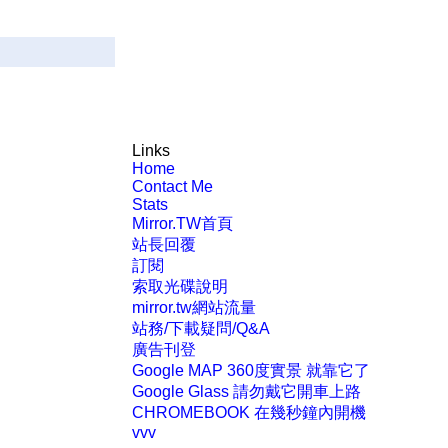
Links
Home
Contact Me
Stats
Mirror.TW首頁
站長回覆
訂閱
索取光碟說明
mirror.tw網站流量
站務/下載疑問/Q&A
廣告刊登
Google MAP 360度實景 就靠它了
Google Glass 請勿戴它開車上路
CHROMEBOOK 在幾秒鐘內開機
vvv