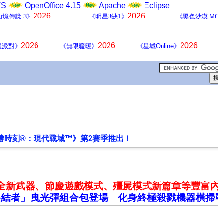
LTS
OpenOffice 4.15
Apache
Eclipse
2026
2026
仙境傳說 3》
《明星3缺1》
《黑色沙漠 MO
2026
2026
2026
星派對》
《無限暖暖》
《星城Online》
勝時刻®：現代戰域™》第2賽季推出！
全新武器、節慶遊戲模式、殭屍模式新篇章等豐富
終結者」曳光彈組合包登場 化身終極殺戮機器橫掃