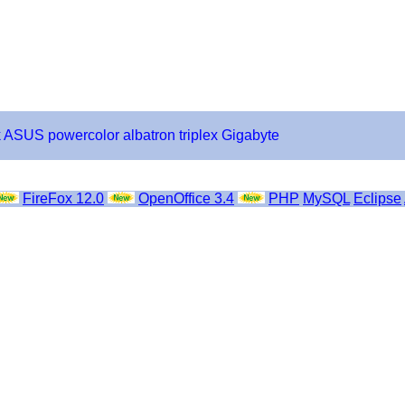
k
ASUS
powercolor
albatron
triplex
Gigabyte
FireFox 12.0
OpenOffice 3.4
PHP
MySQL
Eclipse