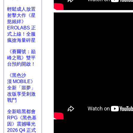
輕鬆成人放置
射擊大作《星
慾姬絆》
EROLABS 正
式上線！全服
瘋搶海量碎星
《賽爾號：巔
峰之戰》雙平
台預約開啟！
《黑色沙
漠 MOBILE》
全新「噩夢」
改版享受刺激
戰鬥
全新暗黑都會
RPG《黑色基
因》震撼曝光
2026 Q4 正式