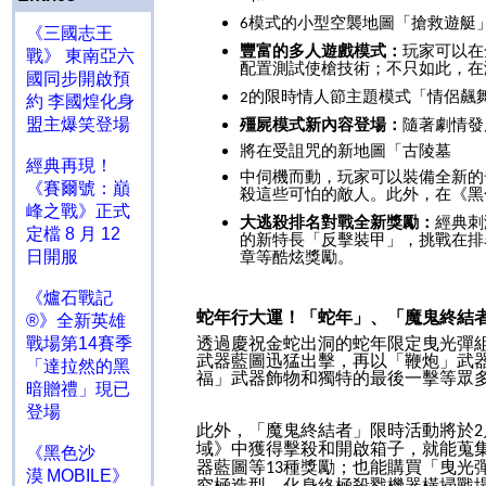
模式的小型空襲地圖「搶救遊艇
6
《三國志王
豐富的多人遊戲模式：
玩家可以在
戰》 東南亞六
配置測試使槍技術；不只如此，在
國同步開啟預
的限時情人節主題模式「情侶飆
2
約 李國煌化身
盟主爆笑登場
殭屍模式新內容登場：
隨著劇情發
將在受詛咒的新地圖「古陵墓
經典再現！
中伺機而動，玩家可以裝備全新的
《賽爾號：巔
殺這些可怕的敵人。此外，在《黑
峰之戰》正式
大逃殺排名對戰全新獎勵：
經典刺
定檔 8 月 12
的新特長「反擊裝甲」，挑戰在排
日開服
章等酷炫獎勵。
《爐石戰記
蛇年行大運！「蛇年」、「魔鬼終結
®》全新英雄
透過慶祝金蛇出洞的蛇年限定曳光彈
戰場第14賽季
武器藍圖迅猛出擊，再以「鞭炮」武
「達拉然的黑
福」武器飾物和獨特的最後一擊等眾
暗贈禮」現已
登場
此外，「魔鬼終結者」限時活動將於
2
域》中獲得擊殺和開啟箱子，就能蒐
《黑色沙
器藍圖等
種獎勵；也能購買「曳光
13
漠 MOBILE》
究極造型，化身終極殺戮機器橫掃戰