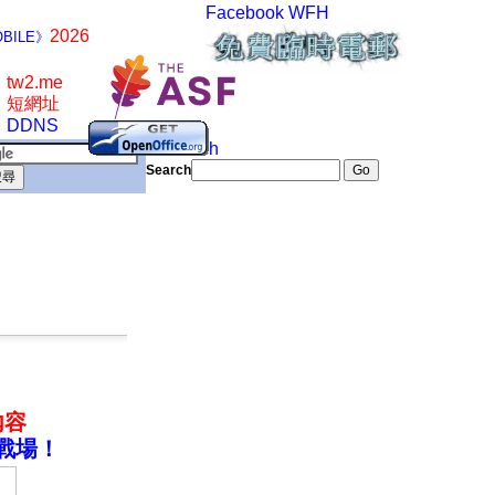
Facebook
WFH
2026
BILE》
tw2.me
短網址
DDNS
Search
Search
內容
戰場！