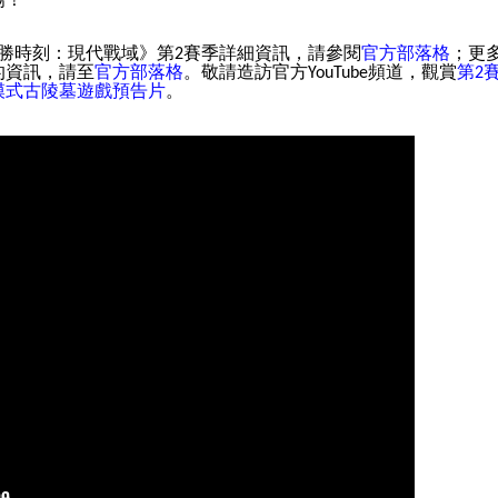
勝時刻：現代戰域》第
賽季詳細資訊，請參閱
官方部落格
；更
2
的資訊，請至
官方部落格
。敬請造訪官方
頻道，觀賞
第
YouTube
2
模式古陵墓遊戲預告片
。