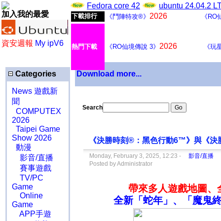
Fedora core 42
ubuntu 24.04.2 
加入我的最愛
2026
下載排行
《鬥陣特攻®》
《RO
資安週報
My ipV6
2026
熱門下載
《RO仙境傳說 3》
《玩
Categories
Download more...
News 遊戲新
聞
Search
COMPUTEX
2026
Taipei Game
Show 2026
《決勝時刻®：黑色行動6™》與《決
動漫
Monday, February 3, 2025, 12:23 -
影音/直播
影音/直播
Posted by Administrator
賽事遊戲
TV/PC
Game
帶來多人遊戲地圖、
Online
全新「蛇年」、「魔鬼
Game
APP手遊