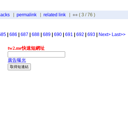
backs
|
permalink
|
related link
|
( 3 / 76 )
685
|
686
|
687
|
688
|
689
|
690
|
691
|
692
|
693
|
Next>
Last>>