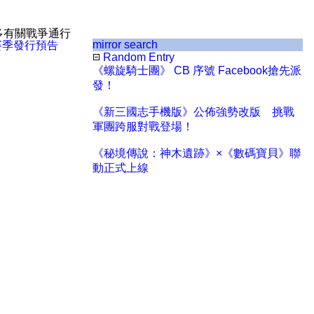
多有關戰爭通行
mirror search
賽季發行預告
Random Entry
《螺旋騎士團》 CB 序號 Facebook搶先派
發！
《新三國志手機版》公佈強勢改版 挑戰
軍團跨服對戰登場！
《秘境傳說：神木遺跡》×《數碼寶貝》聯
動正式上線