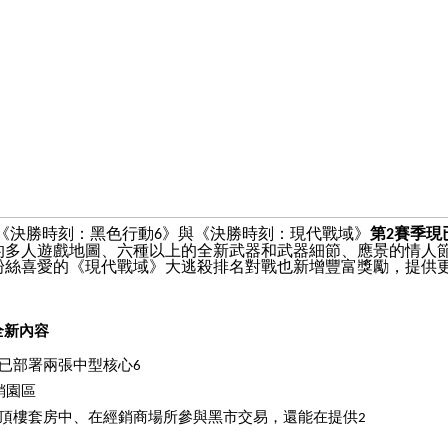
《決勝時刻：黑色行動
》與《決勝時刻：現代戰域》
第
賽季現
6
2
的多人遊戲地圖、六種以上的全新武器和武器細節、應景的情人
粉絲喜愛的《現代戰域》大逃殺排名對戰也新增豐富獎勵，提供
全新內容
已部署兩張中型核心
6
銷園區
頂樓套房中、在經銷商場所參與黑市交易，還能在提供
2