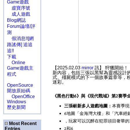
Game遊戲
虛寶序號
成人遊戲
Blog網誌
Forum論壇/評
測
假消息!![網
路謠傳] 追追
追!!
下載
Online
【2025.02.03
mirror
訊】 狩獵開始！
Game遊戲主
新內容，包括三張以黑幫為靈感設計
程式
式、殭屍模式的下一個故事篇章等，
迷彩。
OpenSource
開放原始碼
《黑色行動
》與《現代戰域》第
賽季
OpenOffice
6
2
Windows
三張嶄新多人遊戲地圖：
本賽季現
歷史新聞
地圖「金海灣大樓」和「汽車經
6
，玩家可以沉醉在犯罪頭目奢華的
Most Recent
和
Entries
2
6