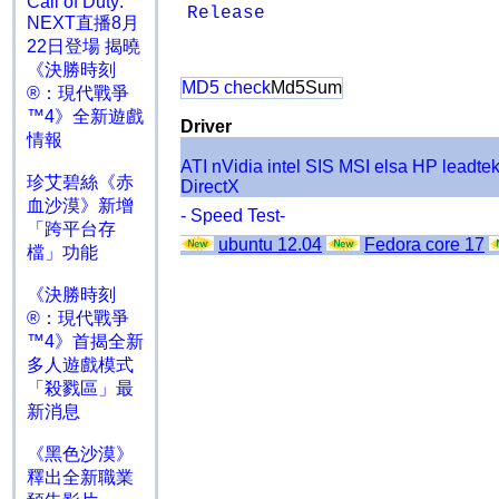
Call of Duty:
Release
NEXT直播8月
22日登場 揭曉
《決勝時刻
MD5 check
Md5Sum
®：現代戰爭
™4》全新遊戲
Driver
情報
ATI
nVidia
intel
SIS
MSI
elsa
HP
leadte
珍艾碧絲《赤
DirectX
血沙漠》新增
- Speed Test-
「跨平台存
ubuntu 12.04
Fedora core 17
檔」功能
《決勝時刻
®：現代戰爭
™4》首揭全新
多人遊戲模式
「殺戮區」最
新消息
《黑色沙漠》
釋出全新職業