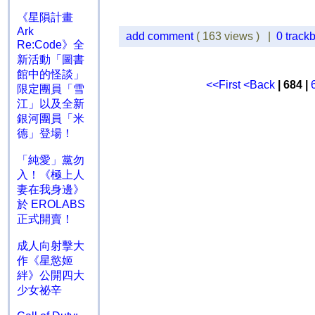
《星隕計畫
Ark
add comment
( 163 views ) |
0 track
Re:Code》全
新活動「圖書
館中的怪談」
<<First
<Back
| 684 |
限定團員「雪
江」以及全新
銀河團員「米
德」登場！
「純愛」黨勿
入！《極上人
妻在我身邊》
於 EROLABS
正式開賣！
成人向射擊大
作《星慾姬
絆》公開四大
少女祕辛