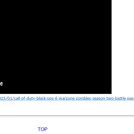
5/01/call-of-duty-black-ops-6-warzone-zombies-season-two-battle-pass-
TOP