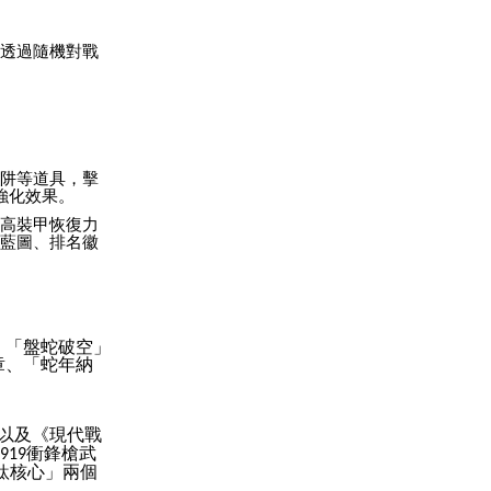
透過隨機對戰
阱等道具，擊
強化效果。
高裝甲恢復力
藍圖、排名徽
、「盤蛇破空」
章、「蛇年納
以及《現代戰
衝鋒槍武
-919
鈦核心」兩個