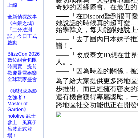
親切地稱為「大型跨地區社
上線
奇妙的因緣際會。在最近的
——「在
Discord
聽到很可
全新偵探故事
她說話的時候真的超可愛…
《白銀之城》
始學韓文，每天能跟她說上
「二分法測
試」今日正式
——「去了團內日本妹子推
啟動
譜！」
——「改成泰文
ID
想在世界
BlizzCon 2026
數位組合包限
人。」
時開賣 提前
——「因為時差的關係，被
歡慶暴雪娛樂
全球玩家盛會
為了給大家提供更多跨地區
步推出。而已經擁有密友的
《我想成為影
還有機會獲得專屬獎勵，一
之強者！
Master of
跨地區社交功能也正在開發
Garden》
hololive 武士
參上 風真伊
呂波正式登
場！