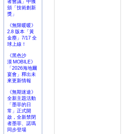
者會議」中獲
頒「技術創新
獎」
《無限暖暖》
2.8 版本「黃
金塵」7/17 全
球上線！
《黑色沙
漠 MOBILE》
「2026海地爾
宴會」釋出未
來更新情報
《無期迷途》
全新主題活動
「墨菲的日
常」正式開
啟，全新禁閉
者墨菲、諾瑪
同步登場