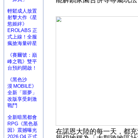
輕鬆成人放置
射擊大作《星
慾姬絆》
EROLABS 正
式上線！全服
瘋搶海量碎星
《賽爾號：巔
峰之戰》雙平
台預約開啟！
《黑色沙
漠 MOBILE》
全新「噩夢」
改版享受刺激
戰鬥
全新暗黑都會
RPG《黑色基
因》震撼曝光
在諾恩大陸的每一天，都充
2026 Q4 正式