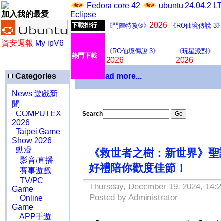
Fedora core 42
ubuntu 24.04.2 
加入我的最愛
Eclipse
2026
下載排行
《鬥陣特攻®》
《RO仙境傳說 3
資安週報
My ipV6
《RO仙境傳說 3》
《玩星派對》
熱門下載
2026
2026
Categories
Download more...
News 遊戲新
聞
COMPUTEX
Search
2026
Taipei Game
Show 2026
動漫
《救世者之樹：新世界》聖
影音/直播
好禮陪你歡度佳節！
賽事遊戲
TV/PC
Thursday, December 19, 2024, 14:
Game
Posted by Administrator
Online
Game
APP手遊