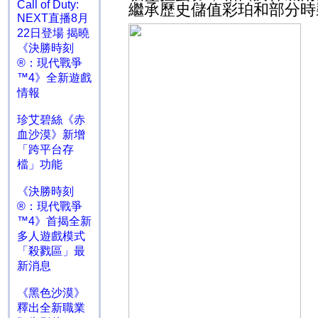
Call of Duty:
繼承歷史儲值彩珀和部分時
NEXT直播8月
22日登場 揭曉
《決勝時刻
®：現代戰爭
™4》全新遊戲
情報
珍艾碧絲《赤
血沙漠》新增
「跨平台存
檔」功能
《決勝時刻
®：現代戰爭
™4》首揭全新
多人遊戲模式
「殺戮區」最
新消息
《黑色沙漠》
釋出全新職業