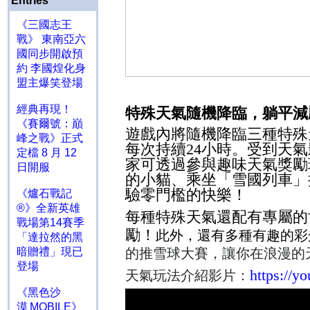
Entries
《三國志王
戰》 東南亞六
國同步開啟預
約 李國煌化身
盟主爆笑登場
經典再現！
特殊天氣隨機降臨，躺平減
《賽爾號：巔
遊戲內將隨機降臨三種特殊
峰之戰》正式
每次持續
24
小時。受到天氣
定檔 8 月 12
家可透過參與趣味天氣獎勵
日開服
的小貓、乘坐「雪國列車」
驗零門檻的快樂！
《爐石戰記
®》全新英雄
每種特殊天氣還配有專屬的
戰場第14賽季
勵！
此外，還有多種有趣的彩
「達拉然的黑
暗贈禮」現已
的推雪球大賽，讓你在浪漫的
登場
https://
天氣玩法介紹影片：
《黑色沙
漠 MOBILE》