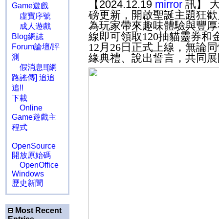
【2024.12.19
mirror
訊】 
Game遊戲
磅更新，開啟聖誕主題狂歡
虛寶序號
為玩家帶來趣味體驗與豐厚
成人遊戲
線即可領取
120
抽貓靈券和
Blog網誌
12
月
26
日正式上線，無論同
Forum論壇/評
緣典禮、說出誓言，共同展
測
假消息!![網
路謠傳] 追追
追!!
下載
Online
Game遊戲主
程式
OpenSource
開放原始碼
OpenOffice
Windows
歷史新聞
Most Recent