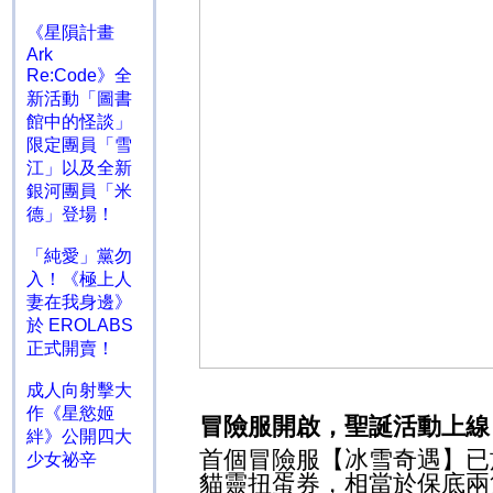
《星隕計畫
Ark
Re:Code》全
新活動「圖書
館中的怪談」
限定團員「雪
江」以及全新
銀河團員「米
德」登場！
「純愛」黨勿
入！《極上人
妻在我身邊》
於 EROLABS
正式開賣！
成人向射擊大
作《星慾姬
冒險服開啟，聖誕活動上線
絆》公開四大
首個冒險服【冰雪奇遇】已
少女祕辛
貓靈扭蛋券，相當於保底兩