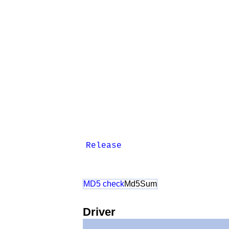
Release
MD5 check
Md5Sum
Driver