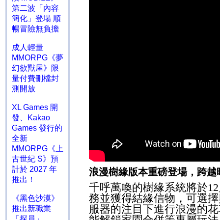
第二波「內容
簡化」登場 順
暢冒險無負擔
成人輕量
MMORPG《夢
幻欲獸屋》限
量付費刪檔封
測開放
XL Games 開
發、Kakao
Games 發行的
全新
MMORPG《上
古世紀 S》預
計於 2027 年
浪漫樹緣版本重磅登場，跨越
推出！
千呼萬喚的樹緣系統將於
12
務並獲得結緣信物，可選擇
《黑色沙漠》
服器的注目下進行浪漫的花
推出新職業
能解鎖家園合併等專屬玩法
「探員」