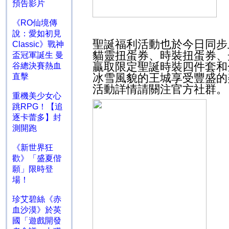
預告影片
《RO仙境傳
說：愛如初見
聖誕福利活動也於今日同步
Classic》戰神
貓靈扭蛋券、時裝扭蛋券、
盃冠軍誕生 曼
贏取限定聖誕時裝四件套和
谷總決賽熱血
冰雪風貌的王城享受豐盛的
直擊
活動詳情請關注官方社群。
重機美少女心
跳RPG！【追
逐卡蕾多】封
測開跑
《新世界狂
歡》「盛夏偕
願」限時登
場！
珍艾碧絲《赤
血沙漠》於英
國「遊戲開發