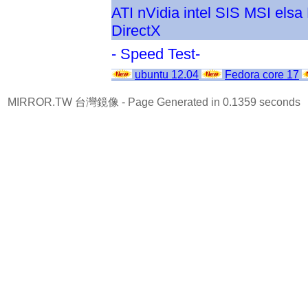
ATI
nVidia
intel
SIS
MSI
elsa
DirectX
- Speed Test-
ubuntu 12.04
Fedora core 17
MIRROR.TW 台灣鏡像
- Page Generated in 0.1359 seconds