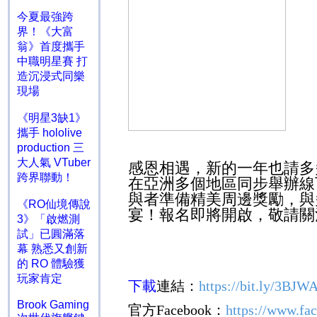
今夏最強跨
界！《大富
翁》首度攜手
中職明星賽 打
造沉浸式同樂
現場
《明星3缺1》
攜手 hololive
production 三
大人氣 VTuber
感恩相遇，新的一年也請多
跨界聯動！
在亞洲多個地區同步舉辦線
與者準備精美周邊獎勵，與
《RO仙境傳說
宴！報名即將開啟，敬請關
3》「啟燃測
試」已圓滿落
幕 熟悉又創新
的 RO 體驗獲
玩家肯定
下載
連結：
https://bit.ly/3BJW
Brook Gaming
官方
Facebook
：
https://www.f