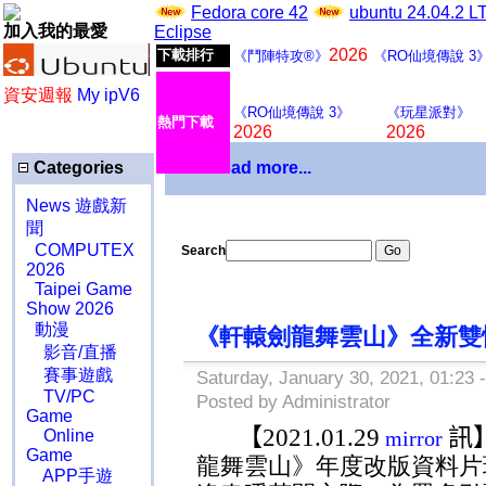
Fedora core 42
ubuntu 24.04.2 
加入我的最愛
Eclipse
2026
下載排行
《鬥陣特攻®》
《RO仙境傳說 3
資安週報
My ipV6
《RO仙境傳說 3》
《玩星派對》
熱門下載
2026
2026
Categories
Download more...
News 遊戲新
聞
COMPUTEX
Search
2026
Taipei Game
Show 2026
動漫
《軒轅劍龍舞雲山》全新雙
影音/直播
賽事遊戲
Saturday, January 30, 2021, 01:23 
TV/PC
Posted by Administrator
Game
【
2021
.01.29
訊
Online
mirror
Game
龍舞雲山》年度改版資料片
APP手遊