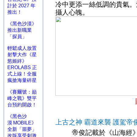
冷中更添一絲低調的貴氣。
計於 2027 年
攝人心魄。
推出！
《黑色沙漠》
推出新職業
「探員」
輕鬆成人放置
射擊大作《星
慾姬絆》
EROLABS 正
式上線！全服
瘋搶海量碎星
《賽爾號：巔
峰之戰》雙平
台預約開啟！
《黑色沙
上古之神 霸道來襲 護駕帝
漠 MOBILE》
全新「噩夢」
帝俊記載於《山海經》
改版享受刺激