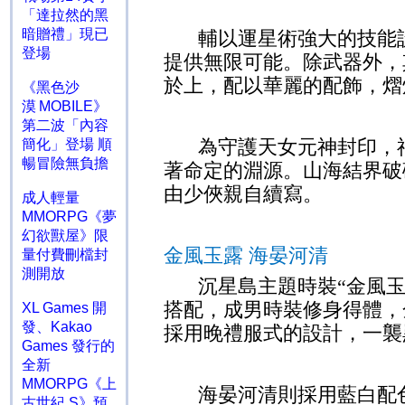
「達拉然的黑
暗贈禮」現已
輔以運星術強大的技能
登場
提供無限可能。除武器外，
於上，配以華麗的配飾，熠
《黑色沙
漠 MOBILE》
第二波「內容
為守護天女元神封印，
簡化」登場 順
暢冒險無負擔
著命定的淵源。山海結界破
由少俠親自續寫。
成人輕量
MMORPG《夢
幻欲獸屋》限
金風玉露 海晏河清
量付費刪檔封
測開放
沉星島主題時裝“金風玉
搭配，成男時裝修身得體，
XL Games 開
發、Kakao
採用晚禮服式的設計，一襲
Games 發行的
全新
MMORPG《上
海晏河清則採用藍白配
古世紀 S》預