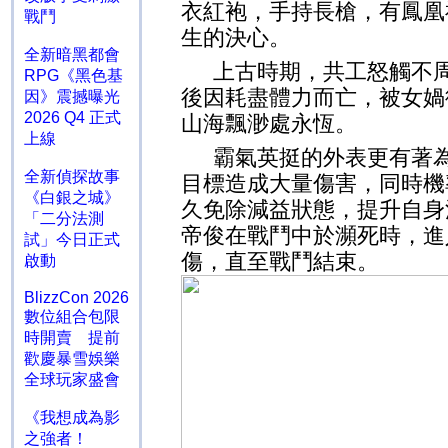
衣紅袍，手持長槍，有鳳凰
戰鬥
生的決心。
全新暗黑都會
上古時期，共工怒觸不周
RPG《黑色基
後因耗盡體力而亡，被女媧
因》震撼曝光
2026 Q4 正式
山海飄渺處永恆。
上線
霸氣英挺的外表更有著
全新偵探故事
目標造成大量傷害，同時機
《白銀之城》
久免除減益狀態，提升自身
「二分法測
帝俊在戰鬥中於瀕死時，進
試」今日正式
傷，直至戰鬥結束。
啟動
BlizzCon 2026
數位組合包限
時開賣 提前
歡慶暴雪娛樂
全球玩家盛會
《我想成為影
之強者！