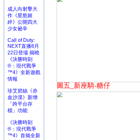
成人向射擊大
作《星慾姬
絆》公開四大
少女祕辛
Call of Duty:
NEXT直播8月
22日登場 揭曉
《決勝時刻
®：現代戰爭
™4》全新遊戲
情報
圖五
_
新座騎
-
糖仔
珍艾碧絲《赤
血沙漠》新增
「跨平台存
檔」功能
《決勝時刻
®：現代戰爭
™4》首揭全新