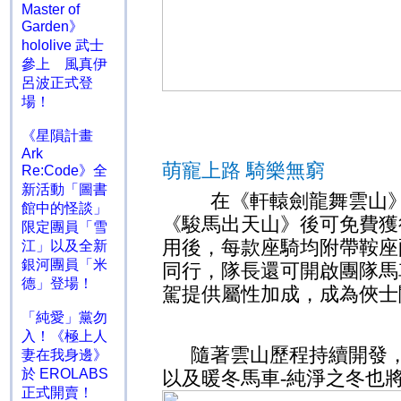
Master of
Garden》
hololive 武士
參上 風真伊
呂波正式登
場！
《星隕計畫
Ark
萌寵上路 騎樂無窮
Re:Code》全
新活動「圖書
在《軒轅劍龍舞雲山》
館中的怪談」
《駿馬出天山》後可免費獲
限定團員「雪
用後，每款座騎均附帶鞍座
江」以及全新
銀河團員「米
同行，隊長還可開啟團隊馬
德」登場！
駕提供屬性加成，成為俠士
「純愛」黨勿
入！《極上人
隨著雲山歷程持續開發
妻在我身邊》
於 EROLABS
以及暖冬馬車
-
純淨之冬也
正式開賣！