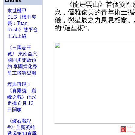
Entries
《龍舞雲山》首個雙性
末世機甲
泉，儒雅俊美的青年術士攜
SLG《機甲突
儀，與星辰之力息息相關。
襲：Titan
的“運星術”。
Rush》雙平台
正式上線
《三國志王
戰》 東南亞六
國同步開啟預
約 李國煌化身
盟主爆笑登場
經典再現！
《賽爾號：巔
峰之戰》正式
定檔 8 月 12
日開服
《爐石戰記
®》全新英雄
圖二
戰場第14賽季