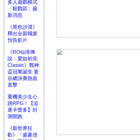
多人遊戲模式
「殺戮區」最
新消息
《黑色沙漠》
釋出全新職業
預告影片
《RO仙境傳
說：愛如初見
Classic》戰神
盃冠軍誕生 曼
谷總決賽熱血
直擊
重機美少女心
跳RPG！【追
逐卡蕾多】封
測開跑
《新世界狂
歡》「盛夏偕