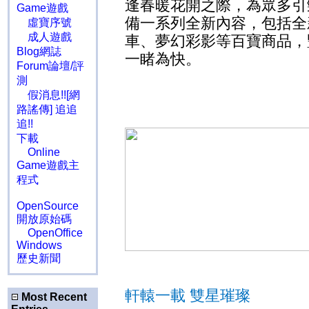
逢春暖花開之際，為眾多引
Game遊戲
備一系列全新內容，包括全
虛寶序號
成人遊戲
車、夢幻彩影等百寶商品，
Blog網誌
一睹為快。
Forum論壇/評
測
假消息!![網
路謠傳] 追追
追!!
下載
Online
Game遊戲主
程式
OpenSource
開放原始碼
OpenOffice
Windows
歷史新聞
軒轅一載 雙星璀璨
Most Recent