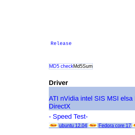
Release
MD5 check
Md5Sum
Driver
ATI
nVidia
intel
SIS
MSI
elsa
DirectX
- Speed Test-
ubuntu 12.04
Fedora core 17