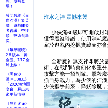
願」限時登
場！
珍艾碧絲《赤
淮水之神 震撼來襲
血沙漠》於英
國「遊戲開發
者會議」中獲
少俠滿
60
級即可開啟封
頒「技術創新
獲得魔蹤珍譜，使用消耗魔
獎」
家於遊戲內挖掘寶藏圖亦會
《無限暖暖》
2.8 版本「黃
金塵」7/17 全
全新魔神無支祁即將於
球上線！
術，在戰鬥時會幻化多重分
攻擊方能一招制敵。擊殺魔
《黑色沙
漠 MOBILE》
強自身戰力，為少俠的江湖
「2026海地爾
少俠攜手前來，降妖除魔，
宴會」釋出未
來更新情報
《無期迷途》