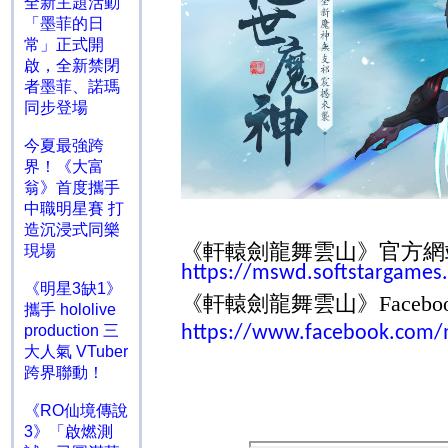
全新主題活動
「墨菲的日
常」正式開
啟，全新禁閉
者墨菲、諾瑪
同步登場
今夏最強跨
界！《大富
翁》首度攜手
中職明星賽 打
造沉浸式同樂
《軒轅劍
龍舞雲山
》官方網
現場
https://mswd.softstargames
《明星3缺1》
《軒轅劍
龍舞雲山
》
Facebo
攜手 hololive
production 三
https://www.facebook.com/
大人氣 VTuber
跨界聯動！
《RO仙境傳說
3》「啟燃測