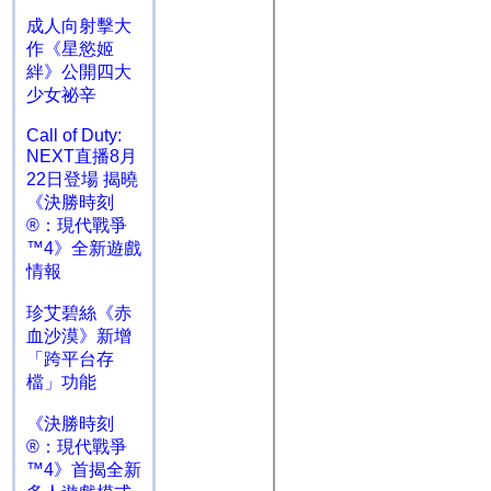
成人向射擊大
作《星慾姬
絆》公開四大
少女祕辛
Call of Duty:
NEXT直播8月
22日登場 揭曉
《決勝時刻
®：現代戰爭
™4》全新遊戲
情報
珍艾碧絲《赤
血沙漠》新增
「跨平台存
檔」功能
《決勝時刻
®：現代戰爭
™4》首揭全新