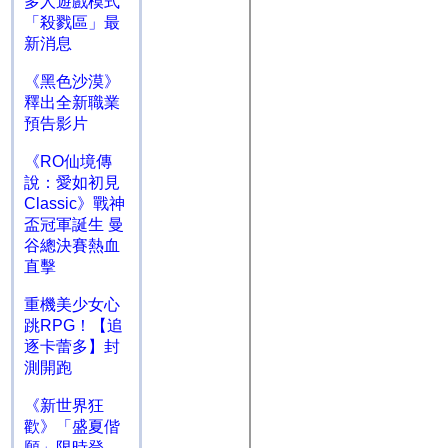
多人遊戲模式
「殺戮區」最
新消息
《黑色沙漠》
釋出全新職業
預告影片
《RO仙境傳
說：愛如初見
Classic》戰神
盃冠軍誕生 曼
谷總決賽熱血
直擊
重機美少女心
跳RPG！【追
逐卡蕾多】封
測開跑
《新世界狂
歡》「盛夏偕
願」限時登