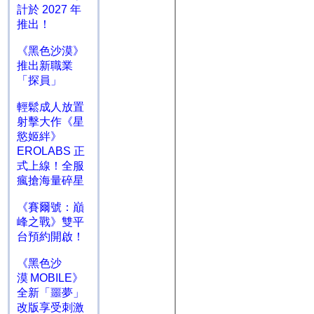
計於 2027 年
推出！
《黑色沙漠》
推出新職業
「探員」
輕鬆成人放置
射擊大作《星
慾姬絆》
EROLABS 正
式上線！全服
瘋搶海量碎星
《賽爾號：巔
峰之戰》雙平
台預約開啟！
《黑色沙
漠 MOBILE》
全新「噩夢」
改版享受刺激