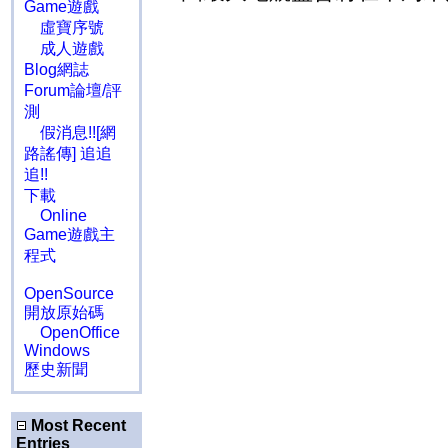
Game遊戲
虛寶序號
成人遊戲
Blog網誌
Forum論壇/評
測
假消息!![網
路謠傳] 追追
追!!
下載
Online
Game遊戲主
程式
OpenSource
開放原始碼
OpenOffice
Windows
歷史新聞
Most Recent
Entries