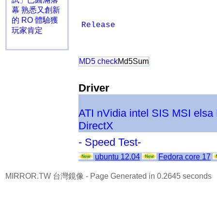
幕 熟悉又創新
的 RO 體驗獲
Release
玩家肯定
MD5 check
Md5Sum
Driver
ATI
nVidia
intel
SIS
MSI
elsa
DirectX
- Speed Test-
ubuntu 12.04
Fedora core 17
MIRROR.TW 台灣鏡像
- Page Generated in 0.2645 seconds