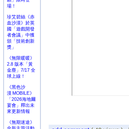
場！
珍艾碧絲《赤
血沙漠》於英
國「遊戲開發
者會議」中獲
頒「技術創新
獎」
《無限暖暖》
2.8 版本「黃
金塵」7/17 全
球上線！
《黑色沙
漠 MOBILE》
「2026海地爾
宴會」釋出未
來更新情報
《無期迷途》
全新主題活動