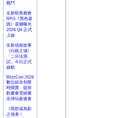
戰鬥
全新暗黑都會
RPG《黑色基
因》震撼曝光
2026 Q4 正式
上線
全新偵探故事
《白銀之城》
「二分法測
試」今日正式
啟動
BlizzCon 2026
數位組合包限
時開賣 提前
歡慶暴雪娛樂
全球玩家盛會
《我想成為影
之強者！