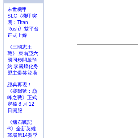
末世機甲
SLG《機甲突
襲：Titan
Rush》雙平台
正式上線
《三國志王
戰》 東南亞六
國同步開啟預
約 李國煌化身
盟主爆笑登場
經典再現！
《賽爾號：巔
峰之戰》正式
定檔 8 月 12
日開服
《爐石戰記
®》全新英雄
戰場第14賽季