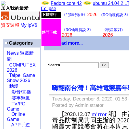
Fedora core 42
ubuntu 24.04.2 
加入我的最愛
Eclipse
2026
下載排行
《鬥陣特攻®》
《RO仙境傳說 3
資安週報
My ipV6
《RO仙境傳說 3》
《玩星派對》
熱門下載
2026
2026
Categories
Download more...
News 遊戲新
聞
COMPUTEX
Search
2026
Taipei Game
Show 2026
動漫
嗨翻南台灣！高雄電競嘉年
影音/直播
賽事遊戲
Tuesday, December 8, 2020, 01:53
TV/PC
Posted by Administrator
Game
由
【
2020.12.07
mirror
訊】
Online
毒品防制局共同主辦的
202
Game
APP手遊
國最大電競盛會將在本周末