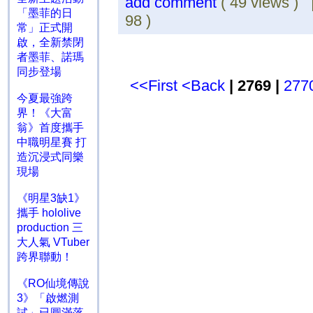
add comment
( 49 views )
「墨菲的日
98 )
常」正式開
啟，全新禁閉
者墨菲、諾瑪
同步登場
<<First
<Back
| 2769 |
277
今夏最強跨
界！《大富
翁》首度攜手
中職明星賽 打
造沉浸式同樂
現場
《明星3缺1》
攜手 hololive
production 三
大人氣 VTuber
跨界聯動！
《RO仙境傳說
3》「啟燃測
試」已圓滿落