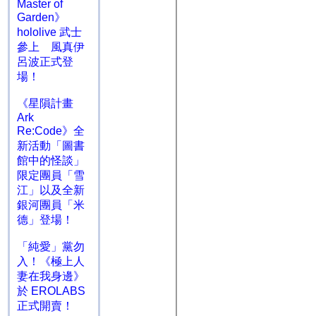
Master of
Garden》
hololive 武士
參上 風真伊
呂波正式登
場！
《星隕計畫
Ark
Re:Code》全
新活動「圖書
館中的怪談」
限定團員「雪
江」以及全新
銀河團員「米
德」登場！
「純愛」黨勿
入！《極上人
妻在我身邊》
於 EROLABS
正式開賣！