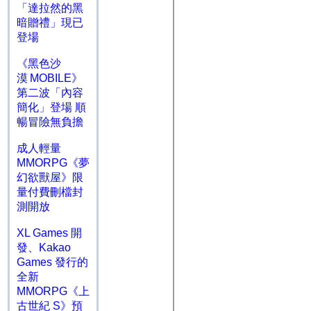
「達拉然的黑
暗贈禮」現已
登場
《黑色沙
漠 MOBILE》
第二波「內容
簡化」登場 順
暢冒險無負擔
成人輕量
MMORPG《夢
幻欲獸屋》限
量付費刪檔封
測開放
XL Games 開
發、Kakao
Games 發行的
全新
MMORPG《上
古世紀 S》預