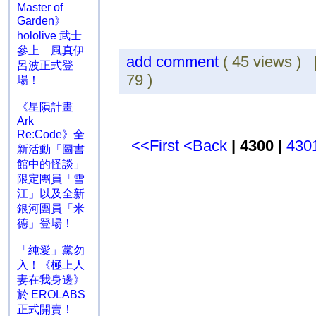
Master of
Garden》
hololive 武士
參上 風真伊
add comment
( 45 views )
呂波正式登
79 )
場！
《星隕計畫
Ark
Re:Code》全
<<First
<Back
| 4300 |
430
新活動「圖書
館中的怪談」
限定團員「雪
江」以及全新
銀河團員「米
德」登場！
「純愛」黨勿
入！《極上人
妻在我身邊》
於 EROLABS
正式開賣！