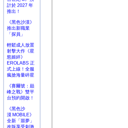
計於 2027 年
推出！
《黑色沙漠》
推出新職業
「探員」
輕鬆成人放置
射擊大作《星
慾姬絆》
EROLABS 正
式上線！全服
瘋搶海量碎星
《賽爾號：巔
峰之戰》雙平
台預約開啟！
《黑色沙
漠 MOBILE》
全新「噩夢」
改版享受刺激