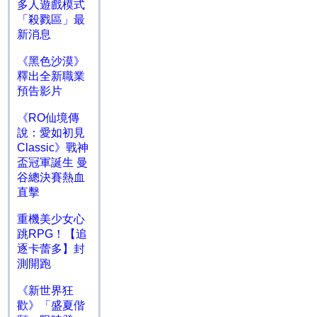
多人遊戲模式
「殺戮區」最
新消息
《黑色沙漠》
釋出全新職業
預告影片
《RO仙境傳
說：愛如初見
Classic》戰神
盃冠軍誕生 曼
谷總決賽熱血
直擊
重機美少女心
跳RPG！【追
逐卡蕾多】封
測開跑
《新世界狂
歡》「盛夏偕