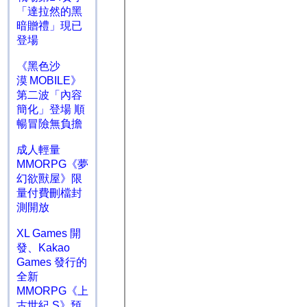
「達拉然的黑
暗贈禮」現已
登場
《黑色沙
漠 MOBILE》
第二波「內容
簡化」登場 順
暢冒險無負擔
成人輕量
MMORPG《夢
幻欲獸屋》限
量付費刪檔封
測開放
XL Games 開
發、Kakao
Games 發行的
全新
MMORPG《上
古世紀 S》預