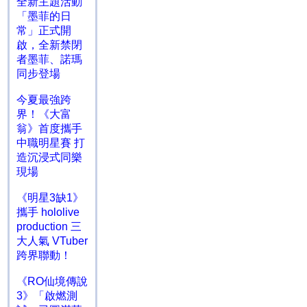
全新主題活動
「墨菲的日
常」正式開
啟，全新禁閉
者墨菲、諾瑪
同步登場
今夏最強跨
界！《大富
翁》首度攜手
中職明星賽 打
造沉浸式同樂
現場
《明星3缺1》
攜手 hololive
production 三
大人氣 VTuber
跨界聯動！
《RO仙境傳說
3》「啟燃測