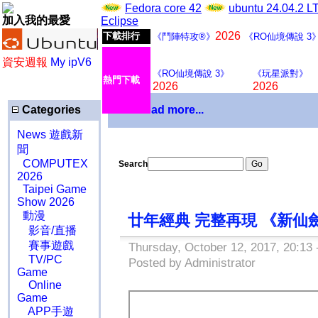
Fedora core 42
ubuntu 24.04.2 
加入我的最愛
Eclipse
2026
下載排行
《鬥陣特攻®》
《RO仙境傳說 3
資安週報
My ipV6
《RO仙境傳說 3》
《玩星派對》
熱門下載
2026
2026
Categories
Download more...
News 遊戲新
聞
COMPUTEX
Search
2026
Taipei Game
Show 2026
動漫
廿年經典 完整再現 《新仙
影音/直播
賽事遊戲
Thursday, October 12, 2017, 20:13
TV/PC
Posted by Administrator
Game
Online
Game
APP手遊