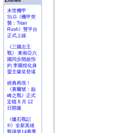
Entries
末世機甲
SLG《機甲突
襲：Titan
Rush》雙平台
正式上線
《三國志王
戰》 東南亞六
國同步開啟預
約 李國煌化身
盟主爆笑登場
經典再現！
《賽爾號：巔
峰之戰》正式
定檔 8 月 12
日開服
《爐石戰記
®》全新英雄
戰場第14賽季