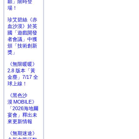
願」限時登
場！
珍艾碧絲《赤
血沙漠》於英
國「遊戲開發
者會議」中獲
頒「技術創新
獎」
《無限暖暖》
2.8 版本「黃
金塵」7/17 全
球上線！
《黑色沙
漠 MOBILE》
「2026海地爾
宴會」釋出未
來更新情報
《無期迷途》