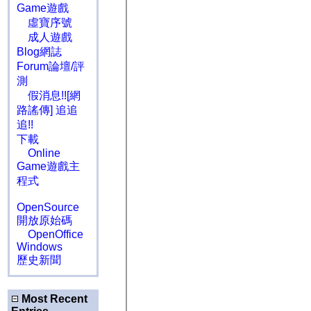
Game遊戲
虛寶序號
成人遊戲
Blog網誌
Forum論壇/評
測
假消息!![網
路謠傳] 追追
追!!
下載
Online
Game遊戲主
程式
OpenSource
開放原始碼
OpenOffice
Windows
歷史新聞
Most Recent