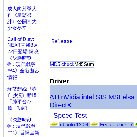
成人向射擊大
作《星慾姬
絆》公開四大
少女祕辛
Call of Duty:
Release
NEXT直播8月
22日登場 揭曉
《決勝時刻
®：現代戰爭
MD5 check
Md5Sum
™4》全新遊戲
情報
Driver
珍艾碧絲《赤
血沙漠》新增
ATI
nVidia
intel
SIS
MSI
elsa
「跨平台存
DirectX
檔」功能
- Speed Test-
《決勝時刻
ubuntu 12.04
Fedora core 17
®：現代戰爭
™4》首揭全新