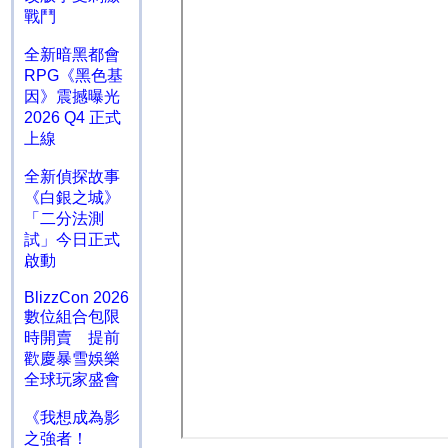
戰鬥
全新暗黑都會
RPG《黑色基
因》震撼曝光
2026 Q4 正式
上線
全新偵探故事
《白銀之城》
「二分法測
試」今日正式
啟動
BlizzCon 2026
數位組合包限
時開賣 提前
歡慶暴雪娛樂
全球玩家盛會
《我想成為影
之強者！