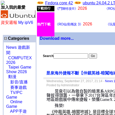
Fedora core 42
ubuntu 24.04.2 
加入我的最愛
2026
下載排行
《鬥陣特攻®》
《RO
資安週報
My ipV6
2026
熱門下載
《RO仙境傳說 3》
《玩
Categories
Download more...
News 遊戲新
聞
Search
COMPUTEX
2026
Taipei Game
Show 2026
昱泉海外捷報不斷【仲裁英雄-暗闖地城
動漫
Wednesday, September 27, 2017, 21:14 -
News
影音/直播
Posted by Administrator
賽事遊戲
昱泉引以為傲自製的暗黑系
ARP
TV/PC
聲拔得頭籌，一舉拿下
2017
台灣區年
Game
地區遊戲展中傳來捷報，榮獲
GameX 
Online
殊榮
!
Game
APP手遊
《仲裁英雄
-
暗闖地城》是目標全球