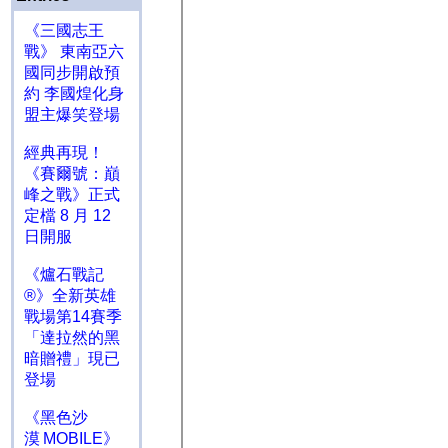
《三國志王
戰》 東南亞六
國同步開啟預
約 李國煌化身
盟主爆笑登場
經典再現！
《賽爾號：巔
峰之戰》正式
定檔 8 月 12
日開服
《爐石戰記
®》全新英雄
戰場第14賽季
「達拉然的黑
暗贈禮」現已
登場
《黑色沙
漠 MOBILE》