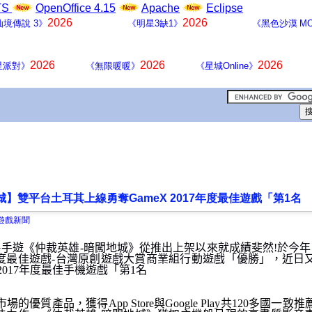
LTS
OpenOffice 4.15
Apache
Eclipse
2026
2026
仙境傳說 3》
《明星3缺1》
《黑色沙漠 MO
2026
2026
2026
星派對》
《無限暖暖》
《星城Online》
】雙平台土耳其上線勇奪GameX 2017年度最佳遊戲「第1名
 遊戲新聞
G
手遊《仲裁英雄
-
暗闖地城》從推出上架以來就成績斐然
!
於今年
度最佳遊戲
-
台灣原創遊戲大賞商業組行動遊戲「優勝」，近日
2017
年度最佳手機遊戲
「
第
1
名
市場的優質產品，獲得
App Store
與
Google Play
共
120
多國一致推