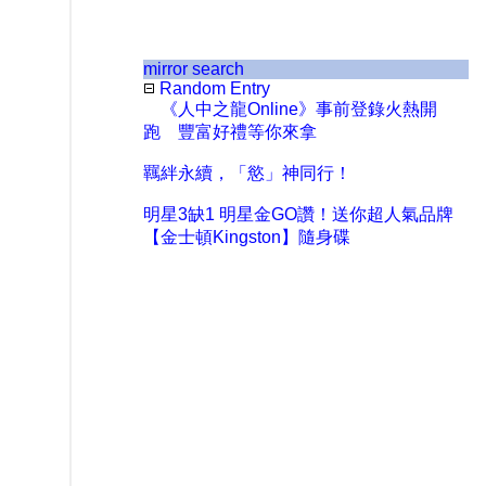
mirror search
Random Entry
《人中之龍Online》事前登錄火熱開
跑 豐富好禮等你來拿
羈絆永續，「慾」神同行！
明星3缺1 明星金GO讚！送你超人氣品牌
【金士頓Kingston】隨身碟