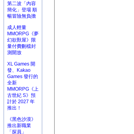
第二波「內容
簡化」登場 順
暢冒險無負擔
成人輕量
MMORPG《夢
幻欲獸屋》限
量付費刪檔封
測開放
XL Games 開
發、Kakao
Games 發行的
全新
MMORPG《上
古世紀 S》預
計於 2027 年
推出！
《黑色沙漠》
推出新職業
「探員」