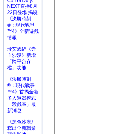
Call of Duty:
NEXT直播8月
22日登場 揭曉
《決勝時刻
®：現代戰爭
™4》全新遊戲
情報
珍艾碧絲《赤
血沙漠》新增
「跨平台存
檔」功能
《決勝時刻
®：現代戰爭
™4》首揭全新
多人遊戲模式
「殺戮區」最
新消息
《黑色沙漠》
釋出全新職業