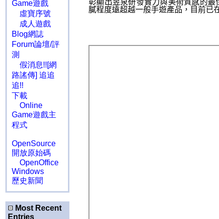
彰顯出昱泉研發實力與美術質感的最
Game遊戲
膩程度遠超越一般手遊產品，目前已
虛寶序號
成人遊戲
Blog網誌
Forum論壇/評
測
假消息!![網
路謠傳] 追追
追!!
下載
Online
Game遊戲主
程式
OpenSource
開放原始碼
OpenOffice
Windows
歷史新聞
Most Recent
Entries