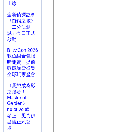
上線
全新偵探故事
《白銀之城》
「二分法測
試」今日正式
啟動
BlizzCon 2026
數位組合包限
時開賣 提前
歡慶暴雪娛樂
全球玩家盛會
《我想成為影
之強者！
Master of
Garden》
hololive 武士
參上 風真伊
呂波正式登
場！