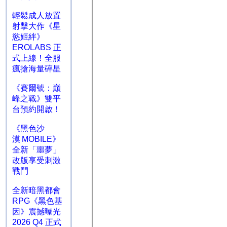
輕鬆成人放置
射擊大作《星
慾姬絆》
EROLABS 正
式上線！全服
瘋搶海量碎星
《賽爾號：巔
峰之戰》雙平
台預約開啟！
《黑色沙
漠 MOBILE》
全新「噩夢」
改版享受刺激
戰鬥
全新暗黑都會
RPG《黑色基
因》震撼曝光
2026 Q4 正式