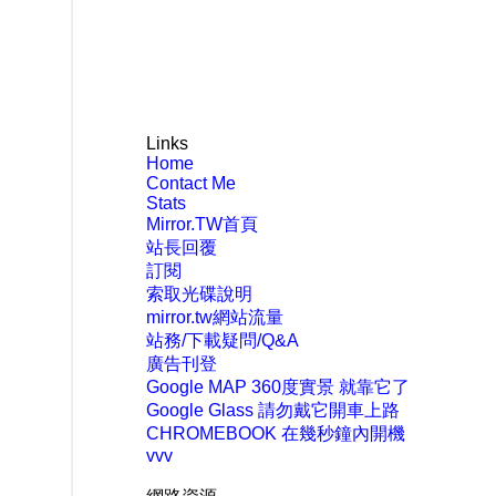
Links
Home
Contact Me
Stats
Mirror.TW首頁
站長回覆
訂閱
索取光碟說明
mirror.tw網站流量
站務/下載疑問/Q&A
廣告刊登
Google MAP 360度實景 就靠它了
Google Glass 請勿戴它開車上路
CHROMEBOOK 在幾秒鐘內開機
vvv