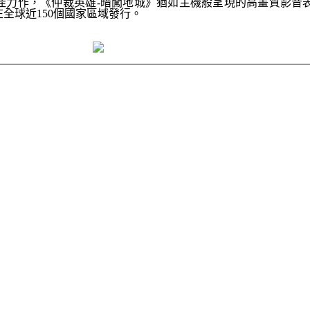
佳力作，《仲裁英雄
-
暗闖地城》猶如主機般呈現的高畫質影音
在全球近
150
個國家區域發行。