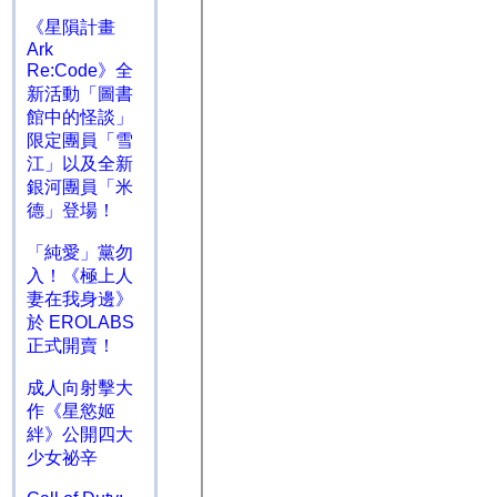
《星隕計畫
Ark
Re:Code》全
新活動「圖書
館中的怪談」
限定團員「雪
江」以及全新
銀河團員「米
德」登場！
「純愛」黨勿
入！《極上人
妻在我身邊》
於 EROLABS
正式開賣！
成人向射擊大
作《星慾姬
絆》公開四大
少女祕辛