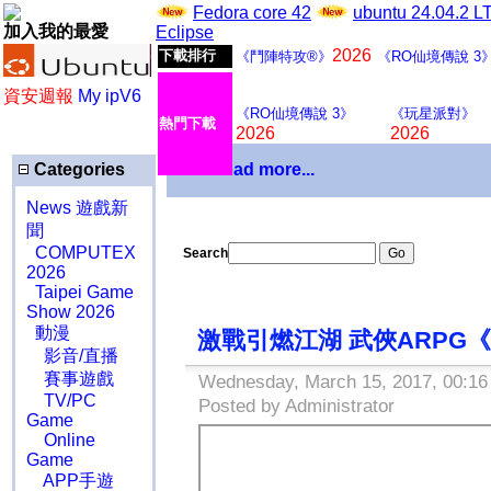
Fedora core 42
ubuntu 24.04.2 
加入我的最愛
Eclipse
2026
下載排行
《鬥陣特攻®》
《RO仙境傳說 3
資安週報
My ipV6
《RO仙境傳說 3》
《玩星派對》
熱門下載
2026
2026
Categories
Download more...
News 遊戲新
聞
COMPUTEX
Search
2026
Taipei Game
Show 2026
動漫
激戰引燃江湖 武俠ARPG
影音/直播
賽事遊戲
Wednesday, March 15, 2017, 00:16
TV/PC
Posted by Administrator
Game
Online
Game
APP手遊