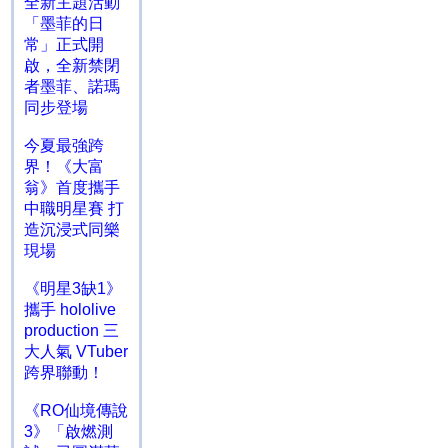
全新主題活動
「墨菲的日
常」正式開
啟，全新禁閉
者墨菲、諾瑪
同步登場
今夏最強跨
界！《大富
翁》首度攜手
中職明星賽 打
造沉浸式同樂
現場
《明星3缺1》
攜手 hololive
production 三
大人氣 VTuber
跨界聯動！
《RO仙境傳說
3》「啟燃測