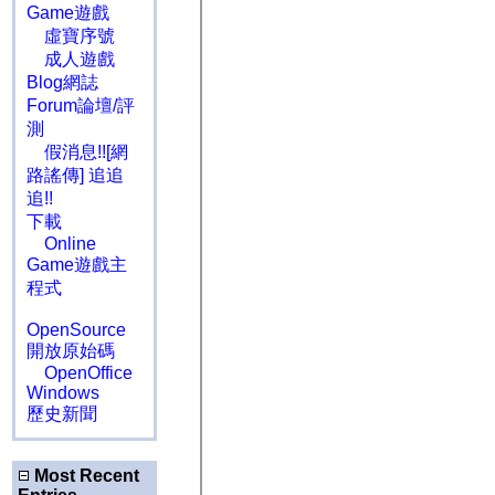
Game遊戲
虛寶序號
成人遊戲
Blog網誌
Forum論壇/評
測
假消息!![網
路謠傳] 追追
追!!
下載
Online
Game遊戲主
程式
OpenSource
開放原始碼
OpenOffice
Windows
歷史新聞
Most Recent