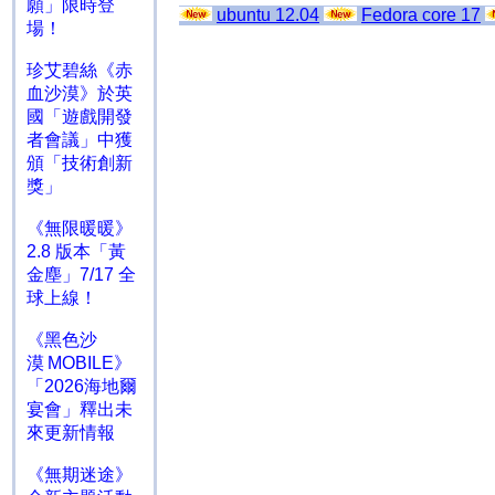
願」限時登
ubuntu 12.04
Fedora core 17
場！
珍艾碧絲《赤
血沙漠》於英
國「遊戲開發
者會議」中獲
頒「技術創新
獎」
《無限暖暖》
2.8 版本「黃
金塵」7/17 全
球上線！
《黑色沙
漠 MOBILE》
「2026海地爾
宴會」釋出未
來更新情報
《無期迷途》