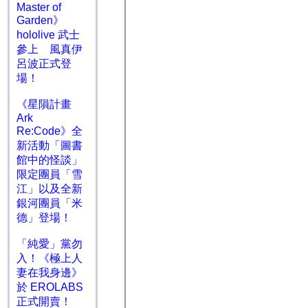
Master of
Garden》
hololive 武士
參上 風真伊
呂波正式登
場！
《星隕計畫
Ark
Re:Code》全
新活動「圖書
館中的怪談」
限定團員「雪
江」以及全新
銀河團員「米
德」登場！
「純愛」黨勿
入！《極上人
妻在我身邊》
於 EROLABS
正式開賣！