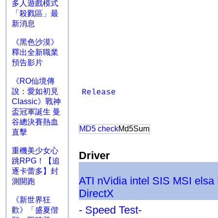
多人遊戲模式
「殺戮區」最
新消息
《黑色沙漠》
釋出全新職業
預告影片
《RO仙境傳
說：愛如初見
Release
Classic》戰神
盃冠軍誕生 曼
谷總決賽熱血
MD5 check
Md5Sum
直擊
重機美少女心
Driver
跳RPG！【追
逐卡蕾多】封
ATI
nVidia
intel
SIS
MSI
elsa
測開跑
DirectX
《新世界狂
- Speed Test-
歡》「盛夏偕