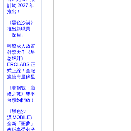
計於 2027 年
推出！
《黑色沙漠》
推出新職業
「探員」
輕鬆成人放置
射擊大作《星
慾姬絆》
EROLABS 正
式上線！全服
瘋搶海量碎星
《賽爾號：巔
峰之戰》雙平
台預約開啟！
《黑色沙
漠 MOBILE》
全新「噩夢」
改版享受刺激