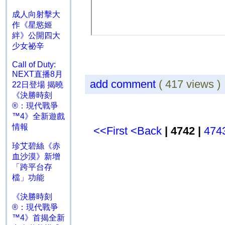
成人向射擊大
作《星慾姬
絆》公開四大
少女祕辛
Call of Duty:
NEXT直播8月
add comment
( 417 views 
22日登場 揭曉
《決勝時刻
®：現代戰爭
™4》全新遊戲
情報
<<First
<Back
| 4742 |
474
珍艾碧絲《赤
血沙漠》新增
「跨平台存
檔」功能
《決勝時刻
®：現代戰爭
™4》首揭全新