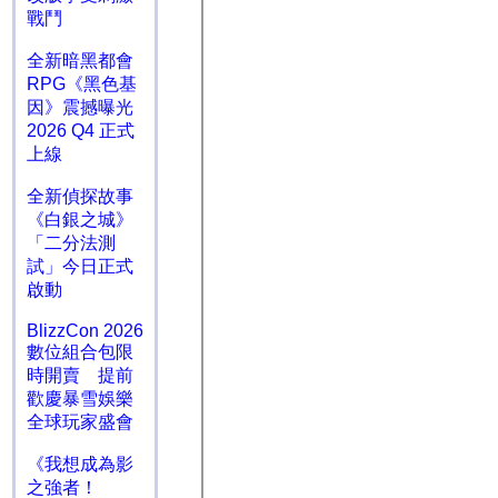
戰鬥
全新暗黑都會
RPG《黑色基
因》震撼曝光
2026 Q4 正式
上線
全新偵探故事
《白銀之城》
「二分法測
試」今日正式
啟動
BlizzCon 2026
數位組合包限
時開賣 提前
歡慶暴雪娛樂
全球玩家盛會
《我想成為影
之強者！