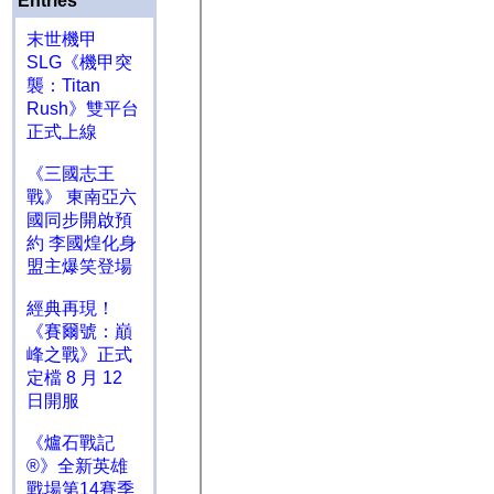
Entries
末世機甲
SLG《機甲突
襲：Titan
Rush》雙平台
正式上線
《三國志王
戰》 東南亞六
國同步開啟預
約 李國煌化身
盟主爆笑登場
經典再現！
《賽爾號：巔
峰之戰》正式
定檔 8 月 12
日開服
《爐石戰記
®》全新英雄
戰場第14賽季