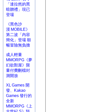
「達拉然的黑
暗贈禮」現已
登場
《黑色沙
漠 MOBILE》
第二波「內容
簡化」登場 順
暢冒險無負擔
成人輕量
MMORPG《夢
幻欲獸屋》限
量付費刪檔封
測開放
XL Games 開
發、Kakao
Games 發行的
全新
MMORPG《上
古世紀 S》預