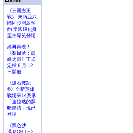
Entries
《三國志王
戰》 東南亞六
國同步開啟預
約 李國煌化身
盟主爆笑登場
經典再現！
《賽爾號：巔
峰之戰》正式
定檔 8 月 12
日開服
《爐石戰記
®》全新英雄
戰場第14賽季
「達拉然的黑
暗贈禮」現已
登場
《黑色沙
漠 MOBILE》