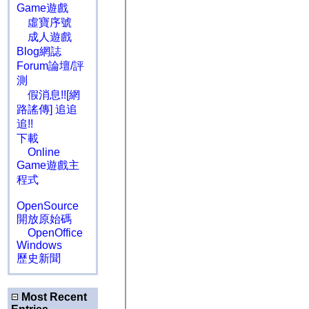
Game遊戲
虛寶序號
成人遊戲
Blog網誌
Forum論壇/評
測
假消息!![網
路謠傳] 追追
追!!
下載
Online
Game遊戲主
程式
OpenSource
開放原始碼
OpenOffice
Windows
歷史新聞
Most Recent