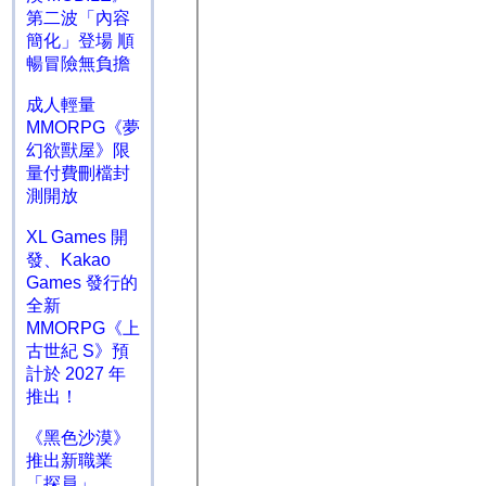
第二波「內容
簡化」登場 順
暢冒險無負擔
成人輕量
MMORPG《夢
幻欲獸屋》限
量付費刪檔封
測開放
XL Games 開
發、Kakao
Games 發行的
全新
MMORPG《上
古世紀 S》預
計於 2027 年
推出！
《黑色沙漠》
推出新職業
「探員」