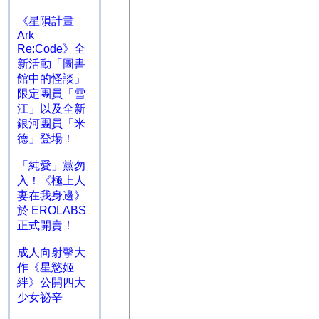
《星隕計畫
Ark
Re:Code》全
新活動「圖書
館中的怪談」
限定團員「雪
江」以及全新
銀河團員「米
德」登場！
「純愛」黨勿
入！《極上人
妻在我身邊》
於 EROLABS
正式開賣！
成人向射擊大
作《星慾姬
絆》公開四大
少女祕辛