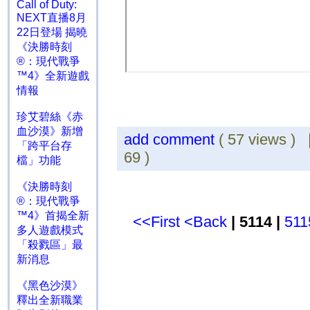
Call of Duty:
NEXT直播8月
22日登場 揭曉
《決勝時刻
®：現代戰爭
™4》全新遊戲
情報
珍艾碧絲《赤
血沙漠》新增
add comment
( 57 views )
「跨平台存
69 )
檔」功能
《決勝時刻
®：現代戰爭
™4》首揭全新
<<First
<Back
| 5114 |
511
多人遊戲模式
「殺戮區」最
新消息
《黑色沙漠》
釋出全新職業