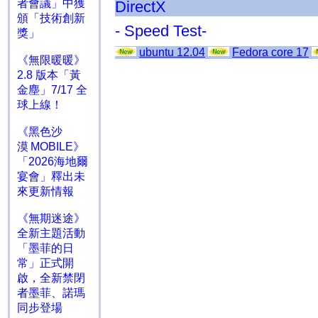
者會議」中獲
DirectX
頒「技術創新
- Speed Test-
獎」
ubuntu 12.04
Fedora core 17
《無限暖暖》
2.8 版本「黃
金塵」7/17 全
球上線！
《黑色沙
漠 MOBILE》
「2026海地爾
宴會」釋出未
來更新情報
《無期迷途》
全新主題活動
「墨菲的日
常」正式開
啟，全新禁閉
者墨菲、諾瑪
同步登場