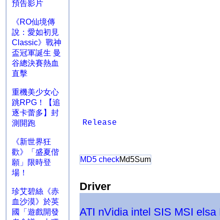
預告影片
《RO仙境傳
說：愛如初見
Classic》戰神
盃冠軍誕生 曼
谷總決賽熱血
直擊
重機美少女心
跳RPG！【追
逐卡蕾多】封
Release
測開跑
《新世界狂
歡》「盛夏偕
MD5 check
Md5Sum
願」限時登
場！
Driver
珍艾碧絲《赤
血沙漠》於英
ATI
nVidia
intel
SIS
MSI
elsa
國「遊戲開發