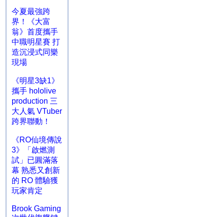
今夏最強跨
界！《大富
翁》首度攜手
中職明星賽 打
造沉浸式同樂
現場
《明星3缺1》
攜手 hololive
production 三
大人氣 VTuber
跨界聯動！
《RO仙境傳說
3》「啟燃測
試」已圓滿落
幕 熟悉又創新
的 RO 體驗獲
玩家肯定
Brook Gaming