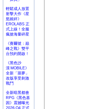
輕鬆成人放置
射擊大作《星
慾姬絆》
EROLABS 正
式上線！全服
瘋搶海量碎星
《賽爾號：巔
峰之戰》雙平
台預約開啟！
《黑色沙
漠 MOBILE》
全新「噩夢」
改版享受刺激
戰鬥
全新暗黑都會
RPG《黑色基
因》震撼曝光
2026 Q4 正式