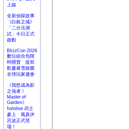
上線
全新偵探故事
《白銀之城》
「二分法測
試」今日正式
啟動
BlizzCon 2026
數位組合包限
時開賣 提前
歡慶暴雪娛樂
全球玩家盛會
《我想成為影
之強者！
Master of
Garden》
hololive 武士
參上 風真伊
呂波正式登
場！