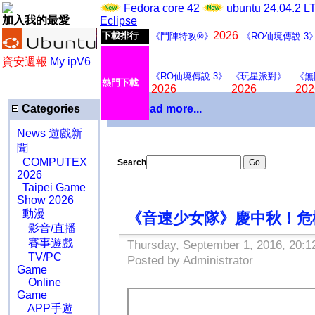
Fedora core 42
ubuntu 24.04.2 
加入我的最愛
Eclipse
2026
下載排行
《鬥陣特攻®》
《RO仙境傳說 3
資安週報
My ipV6
《RO仙境傳說 3》
《玩星派對》
《無
熱門下載
2026
2026
202
Categories
Download more...
News 遊戲新
聞
COMPUTEX
Search
2026
Taipei Game
Show 2026
動漫
《音速少女隊》慶中秋！危
影音/直播
賽事遊戲
Thursday, September 1, 2016, 20:1
TV/PC
Posted by Administrator
Game
Online
Game
APP手遊