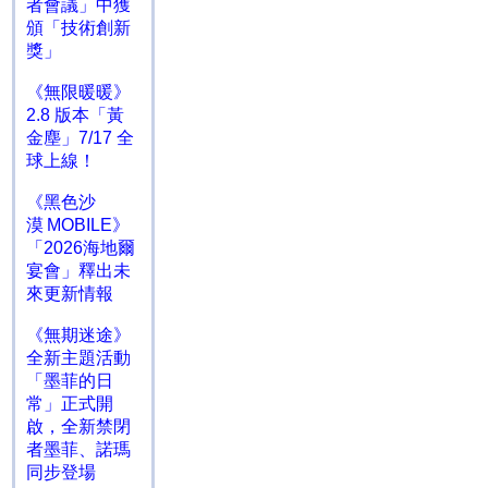
者會議」中獲
頒「技術創新
獎」
《無限暖暖》
2.8 版本「黃
金塵」7/17 全
球上線！
《黑色沙
漠 MOBILE》
「2026海地爾
宴會」釋出未
來更新情報
《無期迷途》
全新主題活動
「墨菲的日
常」正式開
啟，全新禁閉
者墨菲、諾瑪
同步登場