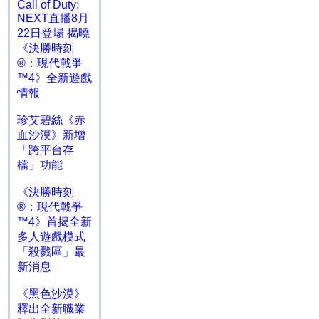
Call of Duty:
NEXT直播8月
22日登場 揭曉
《決勝時刻
®：現代戰爭
™4》全新遊戲
情報
珍艾碧絲《赤
血沙漠》新增
「跨平台存
檔」功能
《決勝時刻
®：現代戰爭
™4》首揭全新
多人遊戲模式
「殺戮區」最
新消息
《黑色沙漠》
釋出全新職業