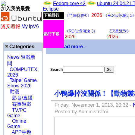
Fedora core 42
ubuntu 24.04.2 
加入我的最愛
Eclipse
2026
下載排行
《鬥陣特攻®》
《RO仙境傳說 3
資安週報
My ipV6
《RO仙境傳說 3》
《玩星派對》
熱門下載
2026
2026
Categories
Download more...
News 遊戲新
聞
COMPUTEX
Search
2026
Taipei Game
Show 2026
動漫
小鴨爆掉沒關係！【動物叢林
影音/直播
賽事遊戲
Friday, November 1, 2013, 20:32 -
TV/PC
Posted by Administrator
Game
Online
Game
APP手遊