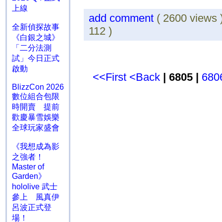
上線
add comment
( 2600 views
全新偵探故事
112 )
《白銀之城》
「二分法測
試」今日正式
啟動
<<First
<Back
| 6805 |
680
BlizzCon 2026
數位組合包限
時開賣 提前
歡慶暴雪娛樂
全球玩家盛會
《我想成為影
之強者！
Master of
Garden》
hololive 武士
參上 風真伊
呂波正式登
場！