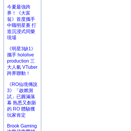
今夏最強跨
界！《大富
翁》首度攜手
中職明星賽 打
造沉浸式同樂
現場
《明星3缺1》
攜手 hololive
production 三
大人氣 VTuber
跨界聯動！
《RO仙境傳說
3》「啟燃測
試」已圓滿落
幕 熟悉又創新
的 RO 體驗獲
玩家肯定
Brook Gaming