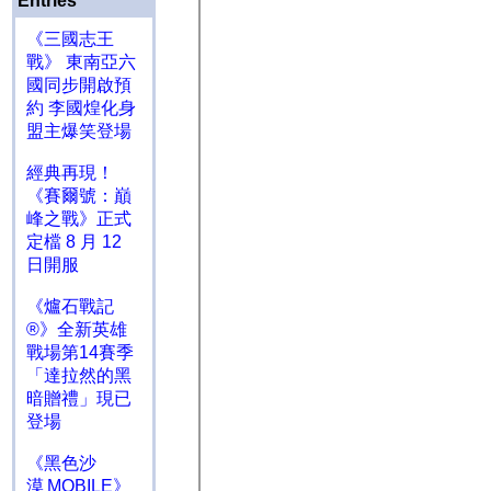
Entries
《三國志王
戰》 東南亞六
國同步開啟預
約 李國煌化身
盟主爆笑登場
經典再現！
《賽爾號：巔
峰之戰》正式
定檔 8 月 12
日開服
《爐石戰記
®》全新英雄
戰場第14賽季
「達拉然的黑
暗贈禮」現已
登場
《黑色沙
漠 MOBILE》