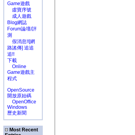
Game遊戲
虛寶序號
成人遊戲
Blog網誌
Forum論壇/評
測
假消息!![網
路謠傳] 追追
追!!
下載
Online
Game遊戲主
程式
OpenSource
開放原始碼
OpenOffice
Windows
歷史新聞
Most Recent