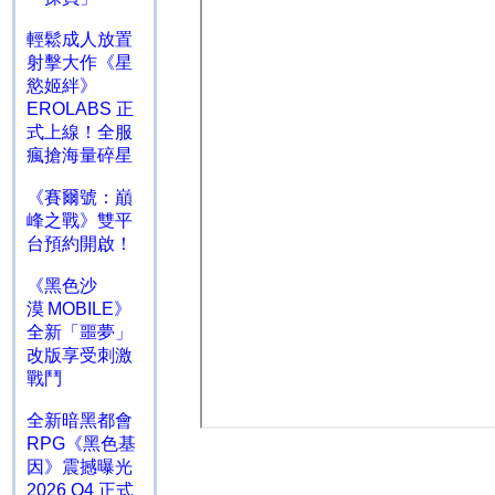
輕鬆成人放置
射擊大作《星
慾姬絆》
EROLABS 正
式上線！全服
瘋搶海量碎星
《賽爾號：巔
峰之戰》雙平
台預約開啟！
《黑色沙
漠 MOBILE》
全新「噩夢」
改版享受刺激
戰鬥
全新暗黑都會
RPG《黑色基
因》震撼曝光
2026 Q4 正式