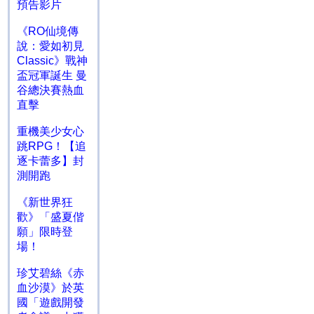
預告影片
《RO仙境傳
說：愛如初見
Classic》戰神
盃冠軍誕生 曼
谷總決賽熱血
直擊
重機美少女心
跳RPG！【追
逐卡蕾多】封
測開跑
《新世界狂
歡》「盛夏偕
願」限時登
場！
珍艾碧絲《赤
血沙漠》於英
國「遊戲開發