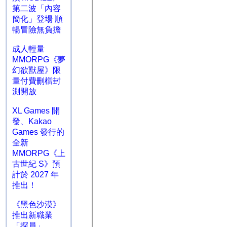
第二波「內容
簡化」登場 順
暢冒險無負擔
成人輕量
MMORPG《夢
幻欲獸屋》限
量付費刪檔封
測開放
XL Games 開
發、Kakao
Games 發行的
全新
MMORPG《上
古世紀 S》預
計於 2027 年
推出！
《黑色沙漠》
推出新職業
「探員」