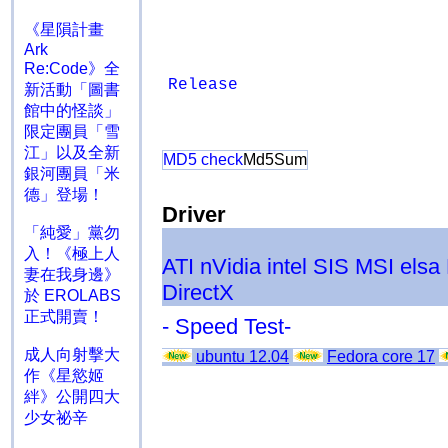
《星隕計畫
Ark
Re:Code》全
Release
新活動「圖書
館中的怪談」
限定團員「雪
江」以及全新
MD5 check
Md5Sum
銀河團員「米
德」登場！
Driver
「純愛」黨勿
入！《極上人
ATI
nVidia
intel
SIS
MSI
elsa
妻在我身邊》
DirectX
於 EROLABS
正式開賣！
- Speed Test-
成人向射擊大
ubuntu 12.04
Fedora core 17
作《星慾姬
絆》公開四大
少女祕辛