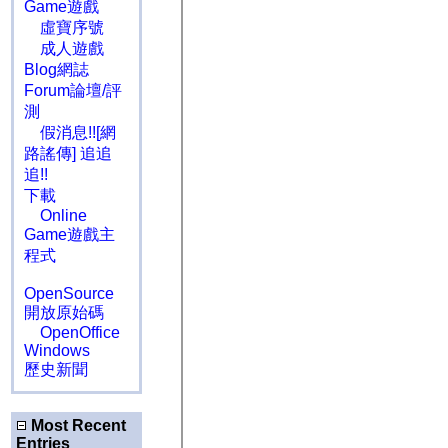
Game遊戲
虛寶序號
成人遊戲
Blog網誌
Forum論壇/評
測
假消息!![網
路謠傳] 追追
追!!
下載
Online
Game遊戲主
程式
OpenSource
開放原始碼
OpenOffice
Windows
歷史新聞
Most Recent
Entries