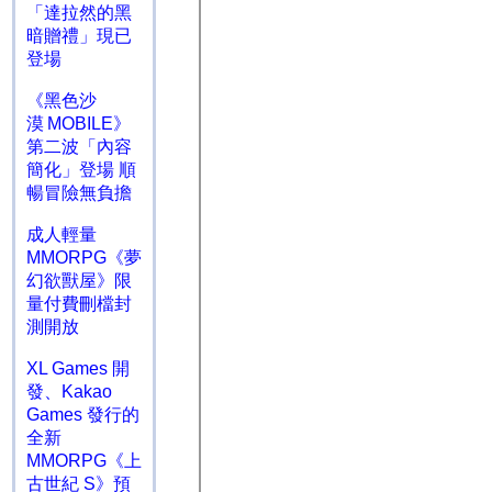
「達拉然的黑
暗贈禮」現已
登場
《黑色沙
漠 MOBILE》
第二波「內容
簡化」登場 順
暢冒險無負擔
成人輕量
MMORPG《夢
幻欲獸屋》限
量付費刪檔封
測開放
XL Games 開
發、Kakao
Games 發行的
全新
MMORPG《上
古世紀 S》預