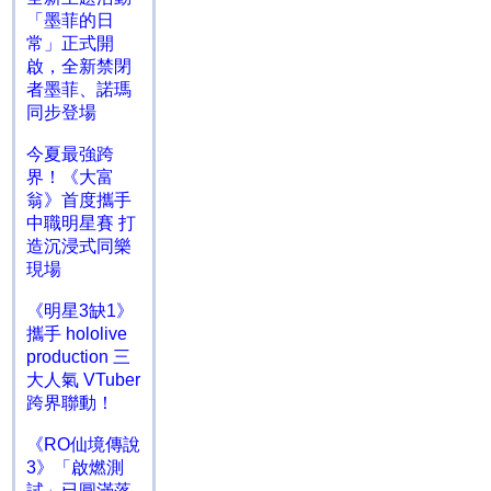
「墨菲的日
常」正式開
啟，全新禁閉
者墨菲、諾瑪
同步登場
今夏最強跨
界！《大富
翁》首度攜手
中職明星賽 打
造沉浸式同樂
現場
《明星3缺1》
攜手 hololive
production 三
大人氣 VTuber
跨界聯動！
《RO仙境傳說
3》「啟燃測
試」已圓滿落