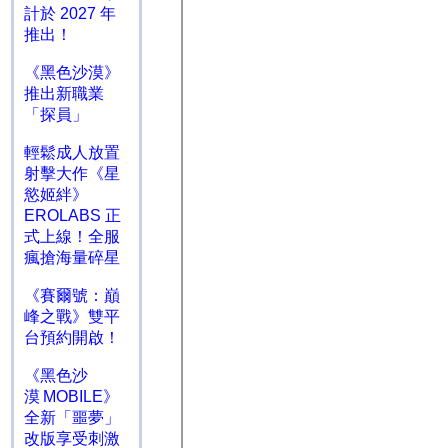
計於 2027 年
推出！
《黑色沙漠》
推出新職業
「探員」
輕鬆成人放置
射擊大作《星
慾姬絆》
EROLABS 正
式上線！全服
瘋搶海量碎星
《賽爾號：巔
峰之戰》雙平
台預約開啟！
《黑色沙
漠 MOBILE》
全新「噩夢」
改版享受刺激