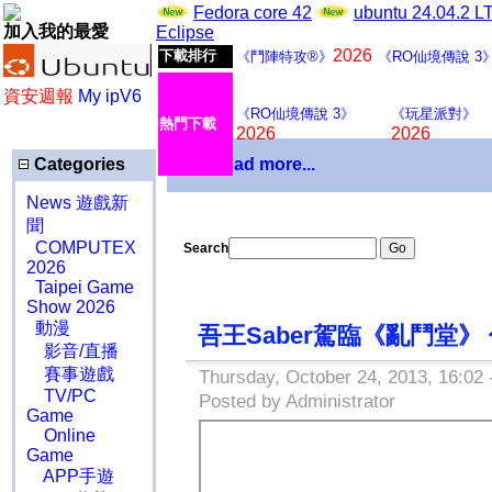
Fedora core 42
ubuntu 24.04.2 
加入我的最愛
Eclipse
2026
下載排行
《鬥陣特攻®》
《RO仙境傳說 3
資安週報
My ipV6
《RO仙境傳說 3》
《玩星派對》
熱門下載
2026
2026
Categories
Download more...
News 遊戲新
聞
COMPUTEX
Search
2026
Taipei Game
Show 2026
動漫
吾王Saber駕臨《亂鬥堂
影音/直播
賽事遊戲
Thursday, October 24, 2013, 16:02
TV/PC
Posted by Administrator
Game
Online
Game
APP手遊