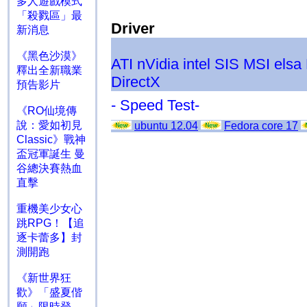
多人遊戲模式
「殺戮區」最
Driver
新消息
《黑色沙漠》
ATI
nVidia
intel
SIS
MSI
elsa
釋出全新職業
DirectX
預告影片
- Speed Test-
《RO仙境傳
說：愛如初見
ubuntu 12.04
Fedora core 17
Classic》戰神
盃冠軍誕生 曼
谷總決賽熱血
直擊
重機美少女心
跳RPG！【追
逐卡蕾多】封
測開跑
《新世界狂
歡》「盛夏偕
願」限時登