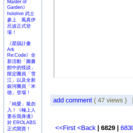
Master of
Garden》
hololive 武士
參上 風真伊
呂波正式登
場！
《星隕計畫
Ark
Re:Code》全
新活動「圖書
館中的怪談」
限定團員「雪
江」以及全新
銀河團員「米
德」登場！
add comment
( 47 views )
「純愛」黨勿
入！《極上人
妻在我身邊》
於 EROLABS
<<First
<Back
| 6829 |
683
正式開賣！