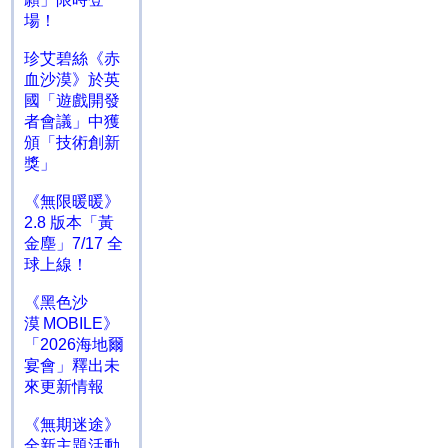
場！
珍艾碧絲《赤
血沙漠》於英
國「遊戲開發
者會議」中獲
頒「技術創新
獎」
《無限暖暖》
2.8 版本「黃
金塵」7/17 全
球上線！
《黑色沙
漠 MOBILE》
「2026海地爾
宴會」釋出未
來更新情報
《無期迷途》
全新主題活動