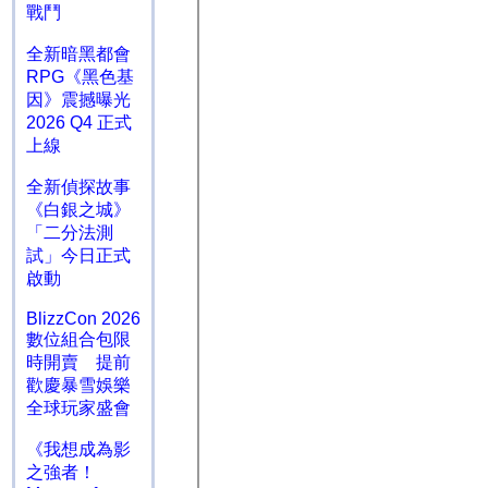
戰鬥
全新暗黑都會
RPG《黑色基
因》震撼曝光
2026 Q4 正式
上線
全新偵探故事
《白銀之城》
「二分法測
試」今日正式
啟動
BlizzCon 2026
數位組合包限
時開賣 提前
歡慶暴雪娛樂
全球玩家盛會
《我想成為影
之強者！