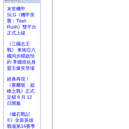
末世機甲
SLG《機甲突
襲：Titan
Rush》雙平台
正式上線
《三國志王
戰》 東南亞六
國同步開啟預
約 李國煌化身
盟主爆笑登場
經典再現！
《賽爾號：巔
峰之戰》正式
定檔 8 月 12
日開服
《爐石戰記
®》全新英雄
戰場第14賽季