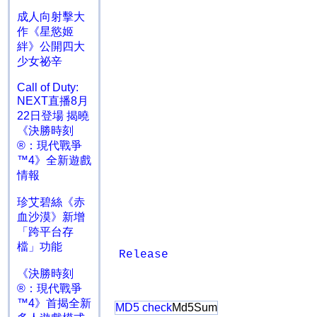
成人向射擊大
作《星慾姬
絆》公開四大
少女祕辛
Call of Duty:
NEXT直播8月
22日登場 揭曉
《決勝時刻
®：現代戰爭
™4》全新遊戲
情報
珍艾碧絲《赤
血沙漠》新增
「跨平台存
檔」功能
Release
《決勝時刻
®：現代戰爭
™4》首揭全新
MD5 check
Md5Sum