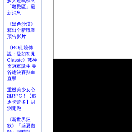
多人遊戲模式
「殺戮區」最
新消息
《黑色沙漠》
釋出全新職業
預告影片
《RO仙境傳
說：愛如初見
Classic》戰神
盃冠軍誕生 曼
谷總決賽熱血
直擊
重機美少女心
跳RPG！【追
逐卡蕾多】封
測開跑
《新世界狂
歡》「盛夏偕
願」限時登