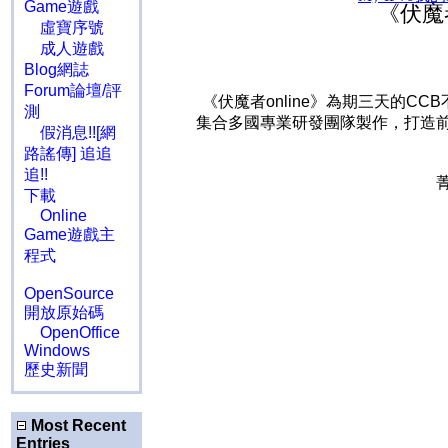
Game遊戲
《伏魔
虛寶序號
成人遊戲
Blog網誌
Forum論壇/評
《伏魔者online》為期三天的C
測
集合多國專業研發團隊製作，打造前
假消息!![網
路謠傳] 追追
追!!
下載
Online
Game遊戲主
程式
OpenSource
開放原始碼
OpenOffice
Windows
歷史新聞
Most Recent
Entries