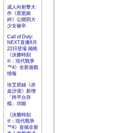
成人向射擊大
作《星慾姬
絆》公開四大
少女祕辛
Call of Duty:
NEXT直播8月
22日登場 揭曉
《決勝時刻
®：現代戰爭
™4》全新遊戲
情報
珍艾碧絲《赤
血沙漠》新增
「跨平台存
檔」功能
《決勝時刻
®：現代戰爭
™4》首揭全新