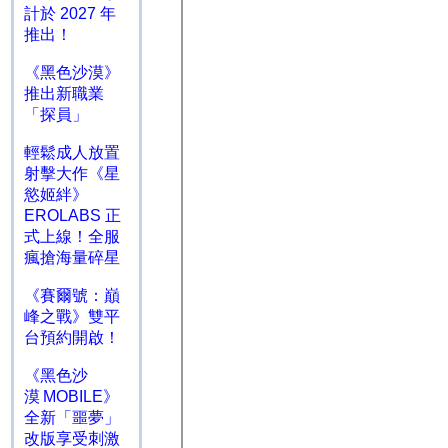
計於 2027 年
推出！
《黑色沙漠》
推出新職業
「探員」
輕鬆成人放置
射擊大作《星
慾姬絆》
EROLABS 正
式上線！全服
瘋搶海量碎星
《賽爾號：巔
峰之戰》雙平
台預約開啟！
《黑色沙
漠 MOBILE》
全新「噩夢」
改版享受刺激