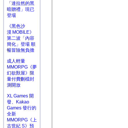
「達拉然的黑
暗贈禮」現已
登場
《黑色沙
漠 MOBILE》
第二波「內容
簡化」登場 順
暢冒險無負擔
成人輕量
MMORPG《夢
幻欲獸屋》限
量付費刪檔封
測開放
XL Games 開
發、Kakao
Games 發行的
全新
MMORPG《上
古世紀 S》預