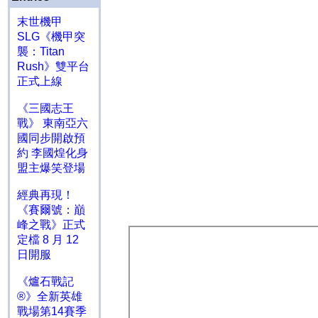
末世機甲
SLG《機甲突
襲：Titan
Rush》雙平台
正式上線
《三國志王
戰》 東南亞六
國同步開啟預
約 李國煌化身
盟主爆笑登場
經典再現！
《賽爾號：巔
峰之戰》正式
定檔 8 月 12
日開服
《爐石戰記
®》全新英雄
戰場第14賽季