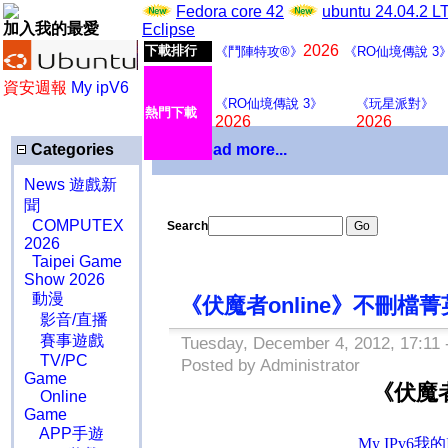
Fedora core 42
ubuntu 24.04.2 
加入我的最愛
Eclipse
2026
下載排行
《鬥陣特攻®》
《RO仙境傳說 3
資安週報
My ipV6
《RO仙境傳說 3》
《玩星派對》
熱門下載
2026
2026
Categories
Download more...
News 遊戲新
聞
COMPUTEX
Search
2026
Taipei Game
Show 2026
動漫
《伏魔者online》不刪檔
影音/直播
賽事遊戲
Tuesday, December 4, 2012, 17:11 
TV/PC
Posted by Administrator
Game
《伏魔者
Online
Game
APP手遊