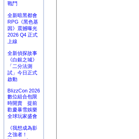
戰鬥
全新暗黑都會
RPG《黑色基
因》震撼曝光
2026 Q4 正式
上線
全新偵探故事
《白銀之城》
「二分法測
試」今日正式
啟動
BlizzCon 2026
數位組合包限
時開賣 提前
歡慶暴雪娛樂
全球玩家盛會
《我想成為影
之強者！