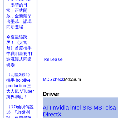
「墨菲的日
常」正式開
啟，全新禁閉
者墨菲、諾瑪
同步登場
今夏最強跨
界！《大富
翁》首度攜手
中職明星賽 打
造沉浸式同樂
Release
現場
《明星3缺1》
MD5 check
Md5Sum
攜手 hololive
production 三
大人氣 VTuber
Driver
跨界聯動！
ATI
nVidia
intel
SIS
MSI
elsa
《RO仙境傳說
3》「啟燃測
DirectX
試」已圓滿落