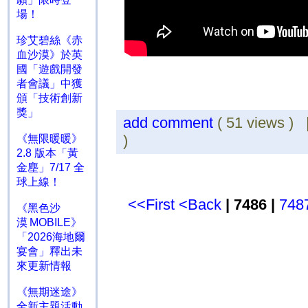
場！
珍艾碧絲《赤
血沙漠》於英
國「遊戲開發
者會議」中獲
頒「技術創新
獎」
add comment
( 51 views )
)
《無限暖暖》
2.8 版本「黃
金塵」7/17 全
球上線！
<<First
<Back
| 7486 |
748
《黑色沙
漠 MOBILE》
「2026海地爾
宴會」釋出未
來更新情報
《無期迷途》
全新主題活動