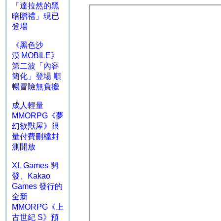
「達拉然的黑
暗贈禮」現已
登場
《黑色沙
漠 MOBILE》
第二波「內容
簡化」登場 順
暢冒險無負擔
成人輕量
MMORPG《夢
幻欲獸屋》限
量付費刪檔封
測開放
XL Games 開
發、Kakao
Games 發行的
全新
MMORPG《上
古世紀 S》預