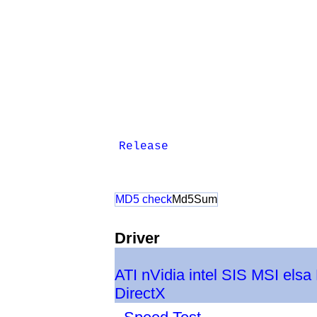
Release
MD5 check
Md5Sum
Driver
ATI
nVidia
intel
SIS
MSI
elsa
DirectX