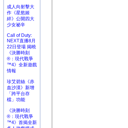
成人向射擊大
作《星慾姬
絆》公開四大
少女祕辛
Call of Duty:
NEXT直播8月
22日登場 揭曉
《決勝時刻
®：現代戰爭
™4》全新遊戲
情報
珍艾碧絲《赤
血沙漠》新增
「跨平台存
檔」功能
《決勝時刻
®：現代戰爭
™4》首揭全新