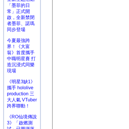
「墨菲的日
常」正式開
啟，全新禁閉
者墨菲、諾瑪
同步登場
今夏最強跨
界！《大富
翁》首度攜手
中職明星賽 打
造沉浸式同樂
現場
《明星3缺1》
攜手 hololive
production 三
大人氣 VTuber
跨界聯動！
《RO仙境傳說
3》「啟燃測
試」已圓滿落