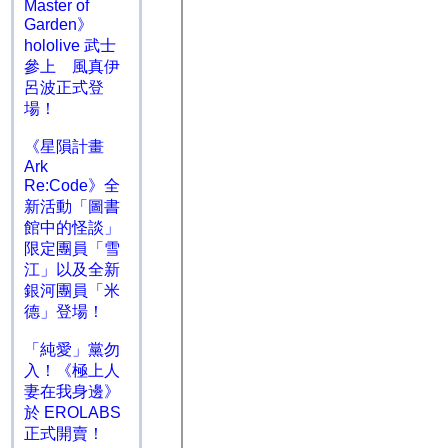
Master of
Garden》
hololive 武士
參上 風真伊
呂波正式登
場！
《星隕計畫
Ark
Re:Code》全
新活動「圖書
館中的怪談」
限定團員「雪
江」以及全新
銀河團員「米
德」登場！
「純愛」黨勿
入！《極上人
妻在我身邊》
於 EROLABS
正式開賣！