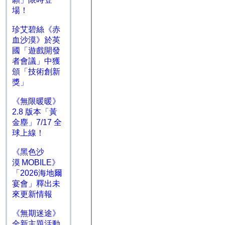
場！
珍艾碧絲《赤
血沙漠》於英
國「遊戲開發
者會議」中獲
頒「技術創新
獎」
《無限暖暖》
2.8 版本「黃
金塵」7/17 全
球上線！
《黑色沙
漠 MOBILE》
「2026海地爾
宴會」釋出未
來更新情報
《無期迷途》
全新主題活動