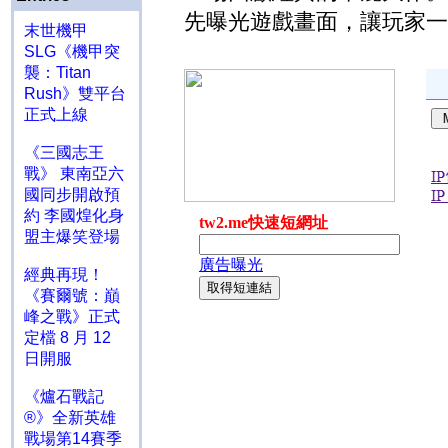
先曝光遊戲畫面，讓玩家一
末世機甲
SLG《機甲突
襲：Titan
Rush》雙平台
正式上線
《三國志王
戰》 東南亞六
國同步開啟預
約 李國煌化身
盟主爆笑登場
經典再現！
《賽爾號：巔
峰之戰》正式
定檔 8 月 12
日開服
《爐石戰記
®》全新英雄
戰場第14賽季