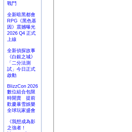
戰鬥
全新暗黑都會
RPG《黑色基
因》震撼曝光
2026 Q4 正式
上線
全新偵探故事
《白銀之城》
「二分法測
試」今日正式
啟動
BlizzCon 2026
數位組合包限
時開賣 提前
歡慶暴雪娛樂
全球玩家盛會
《我想成為影
之強者！