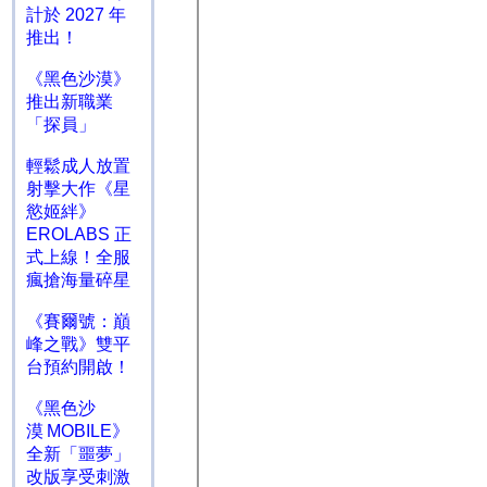
計於 2027 年
推出！
《黑色沙漠》
推出新職業
「探員」
輕鬆成人放置
射擊大作《星
慾姬絆》
EROLABS 正
式上線！全服
瘋搶海量碎星
《賽爾號：巔
峰之戰》雙平
台預約開啟！
《黑色沙
漠 MOBILE》
全新「噩夢」
改版享受刺激