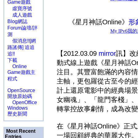
Game遊戲
虛寶序號
成人遊戲
《星月神話Online》
形
Blog網誌
Forum論壇/評
測
假消息!![網
路謠傳] 追追
【2012.03.09
mirror
訊】改
追!!
下載
動式線上遊戲《星月神話On
Online
注目。其豐富飽滿的內容情
Game遊戲主
程式
主軸，更包羅從古至今的經
計上還原電影中的經典場景
OpenSource
開放原始碼
女幽魂」、「龍門客棧」、
OpenOffice
轉掌控故事劇情，成為改變
Windows
歷史新聞
在《星月神話Online》
Most Recent
一場回顧經典的華麗大作。
Entries