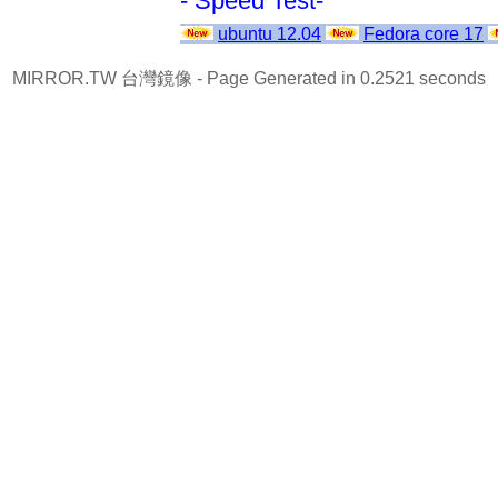
- Speed Test-
ubuntu 12.04
Fedora core 17
MIRROR.TW 台灣鏡像
- Page Generated in 0.2521 seconds