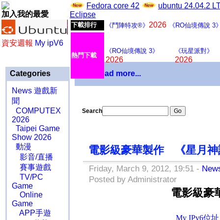
Fedora core 42
ubuntu 24.04.2 
加入我的最愛
Eclipse
2026
下載排行
《鬥陣特攻®》
《RO仙境傳說 3
資安週報
My ipV6
《RO仙境傳說 3》
《玩星派對》
熱門下載
2026
2026
Categories
Download more...
News 遊戲新
聞
COMPUTEX
Search
2026
Taipei Game
Show 2026
動漫
電影級豪華製作 《星月神話
影音/直播
賽事遊戲
Friday, March 9, 2012, 19:51 -
Ne
TV/PC
Posted by Administrator
Game
電影級豪華
Online
Game
APP手遊