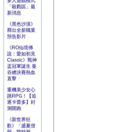
多人遊戲模式
「殺戮區」最
新消息
《黑色沙漠》
釋出全新職業
預告影片
《RO仙境傳
說：愛如初見
Classic》戰神
盃冠軍誕生 曼
谷總決賽熱血
直擊
重機美少女心
跳RPG！【追
逐卡蕾多】封
測開跑
《新世界狂
歡》「盛夏偕
願」限時登