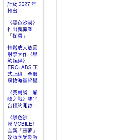
計於 2027 年
推出！
《黑色沙漠》
推出新職業
「探員」
輕鬆成人放置
射擊大作《星
慾姬絆》
EROLABS 正
式上線！全服
瘋搶海量碎星
《賽爾號：巔
峰之戰》雙平
台預約開啟！
《黑色沙
漠 MOBILE》
全新「噩夢」
改版享受刺激