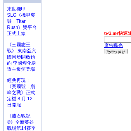
末世機甲
SLG《機甲突
襲：Titan
Rush》雙平台
正式上線
《三國志王
戰》 東南亞六
國同步開啟預
約 李國煌化身
盟主爆笑登場
經典再現！
《賽爾號：巔
峰之戰》正式
定檔 8 月 12
日開服
《爐石戰記
®》全新英雄
戰場第14賽季