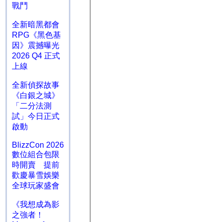
戰鬥
全新暗黑都會
RPG《黑色基
因》震撼曝光
2026 Q4 正式
上線
全新偵探故事
《白銀之城》
「二分法測
試」今日正式
啟動
BlizzCon 2026
數位組合包限
時開賣 提前
歡慶暴雪娛樂
全球玩家盛會
《我想成為影
之強者！