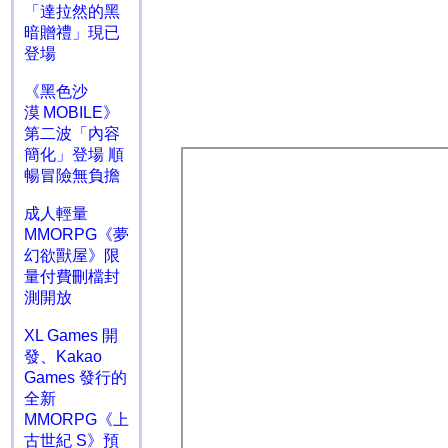
「達拉然的黑
暗贈禮」現已
登場
《黑色沙
漠 MOBILE》
第二波「內容
簡化」登場 順
暢冒險無負擔
成人輕量
MMORPG《夢
幻欲獸屋》限
量付費刪檔封
測開放
XL Games 開
發、Kakao
Games 發行的
全新
MMORPG《上
古世紀 S》預