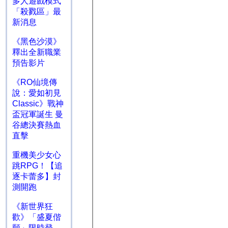
多人遊戲模式
「殺戮區」最
新消息
《黑色沙漠》
釋出全新職業
預告影片
《RO仙境傳
說：愛如初見
Classic》戰神
盃冠軍誕生 曼
谷總決賽熱血
直擊
重機美少女心
跳RPG！【追
逐卡蕾多】封
測開跑
《新世界狂
歡》「盛夏偕
願」限時登