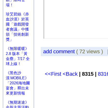
場！
珍艾碧絲《赤
血沙漠》於英
國「遊戲開發
者會議」中獲
頒「技術創新
獎」
《無限暖暖》
add comment
( 72 views )
2.8 版本「黃
金塵」7/17 全
球上線！
《黑色沙
<<First
<Back
| 8315 |
831
漠 MOBILE》
「2026海地爾
宴會」釋出未
來更新情報
《無期迷途》
全新主題活動