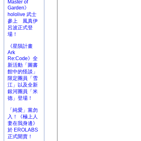
Master of
Garden》
hololive 武士
參上 風真伊
呂波正式登
場！
《星隕計畫
Ark
Re:Code》全
新活動「圖書
館中的怪談」
限定團員「雪
江」以及全新
銀河團員「米
德」登場！
「純愛」黨勿
入！《極上人
妻在我身邊》
於 EROLABS
正式開賣！