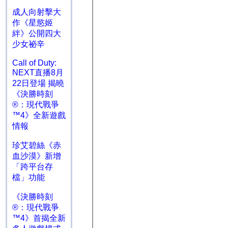
成人向射擊大
作《星慾姬
絆》公開四大
少女祕辛
Call of Duty:
NEXT直播8月
22日登場 揭曉
《決勝時刻
®：現代戰爭
™4》全新遊戲
情報
珍艾碧絲《赤
血沙漠》新增
「跨平台存
檔」功能
《決勝時刻
®：現代戰爭
™4》首揭全新