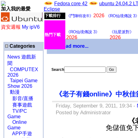
Fedora core 42
ubuntu 24.04.2 
加入我的最愛
Eclipse
2026
下載排行
《鬥陣特攻®》
《RO仙境傳說 3
資安週報
My ipV6
《RO仙境傳說 3》
《玩星派對》
熱門下載
2026
2026
Categories
Download more...
News 遊戲新
聞
COMPUTEX
Search
2026
Taipei Game
Show 2026
動漫
《老子有錢online》中秋
影音/直播
賽事遊戲
Friday, September 9, 2011, 19:34 -
TV/PC
Posted by Administrator
Game
《
Online
免儲值免下
Game
APP手遊