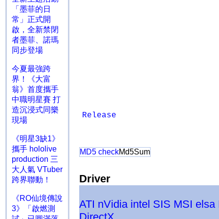
「墨菲的日
常」正式開
啟，全新禁閉
者墨菲、諾瑪
同步登場
今夏最強跨
界！《大富
翁》首度攜手
中職明星賽 打
造沉浸式同樂
Release
現場
《明星3缺1》
攜手 hololive
MD5 check
Md5Sum
production 三
大人氣 VTuber
Driver
跨界聯動！
《RO仙境傳說
ATI
nVidia
intel
SIS
MSI
elsa
3》「啟燃測
DirectX
試」已圓滿落