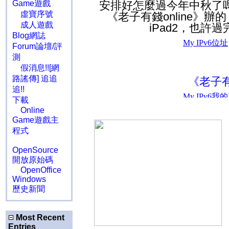
Game遊戲
安排好怎麼過今年中秋了
虛寶序號
《老子有錢online
成人遊戲
iPad2，也許
Blog網誌
Forum論壇/評
測
假消息!![網
路謠傳] 追追
《老子有
追!!
下載
Online
Game遊戲主
程式
OpenSource
開放原始碼
OpenOffice
Windows
歷史新聞
Most Recent
Entries