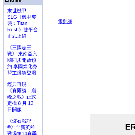
Entries
末世機甲
SLG《機甲突
襲：Titan
Rush》雙平台
正式上線
《三國志王
戰》 東南亞六
國同步開啟預
約 李國煌化身
盟主爆笑登場
經典再現！
《賽爾號：巔
峰之戰》正式
定檔 8 月 12
日開服
《爐石戰記
®》全新英雄
戰場第14賽季