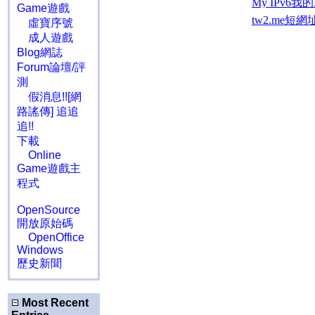
Game遊戲
虛寶序號
成人遊戲
Blog網誌
Forum論壇/評
測
假消息!![網
路謠傳] 追追
追!!
下載
Online
Game遊戲主
程式
OpenSource
開放原始碼
OpenOffice
Windows
歷史新聞
Most Recent