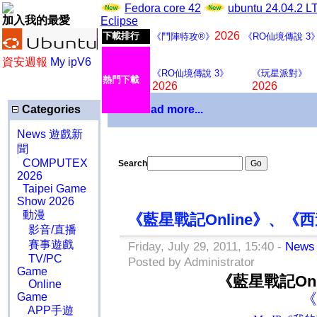
Fedora core 42
ubuntu 24.04.2 
加入我的最愛
Eclipse
2026
下載排行
《鬥陣特攻®》
《RO仙境傳說 3
資安週報
My ipV6
《RO仙境傳說 3》
《玩星派對》
熱門下載
2026
2026
Categories
Download more...
News 遊戲新
聞
COMPUTEX
Search
2026
Taipei Game
Show 2026
動漫
《藍星戰記Online》、《西
影音/直播
賽事遊戲
Friday, July 29, 2011, 15:40 -
New
TV/PC
Posted by Administrator
Game
《藍星戰記Onl
Online
《
Game
APP手遊