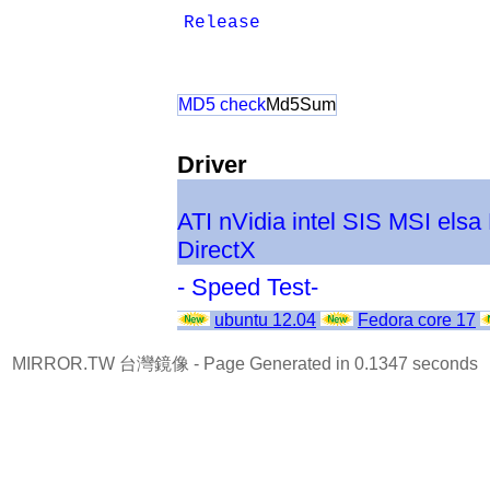
Release
MD5 check
Md5Sum
Driver
ATI
nVidia
intel
SIS
MSI
elsa
DirectX
- Speed Test-
ubuntu 12.04
Fedora core 17
MIRROR.TW 台灣鏡像
- Page Generated in 0.1347 seconds