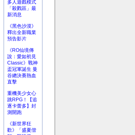
多人遊戲模式
「殺戮區」最
新消息
《黑色沙漠》
釋出全新職業
預告影片
《RO仙境傳
說：愛如初見
Classic》戰神
盃冠軍誕生 曼
谷總決賽熱血
直擊
重機美少女心
跳RPG！【追
逐卡蕾多】封
測開跑
《新世界狂
歡》「盛夏偕