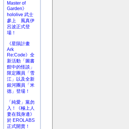
Master of
Garden》
hololive 武士
參上 風真伊
呂波正式登
場！
《星隕計畫
Ark
Re:Code》全
新活動「圖書
館中的怪談」
限定團員「雪
江」以及全新
銀河團員「米
德」登場！
「純愛」黨勿
入！《極上人
妻在我身邊》
於 EROLABS
正式開賣！