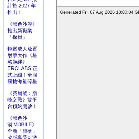
計於 2027 年
推出！
《黑色沙漠》
推出新職業
「探員」
輕鬆成人放置
射擊大作《星
慾姬絆》
EROLABS 正
式上線！全服
瘋搶海量碎星
《賽爾號：巔
峰之戰》雙平
台預約開啟！
《黑色沙
漠 MOBILE》
全新「噩夢」
改版享受刺激