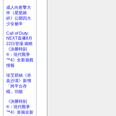
成人向射擊大
作《星慾姬
絆》公開四大
少女祕辛
Call of Duty:
NEXT直播8月
22日登場 揭曉
《決勝時刻
®：現代戰爭
™4》全新遊戲
情報
珍艾碧絲《赤
血沙漠》新增
「跨平台存
檔」功能
《決勝時刻
®：現代戰爭
™4》首揭全新