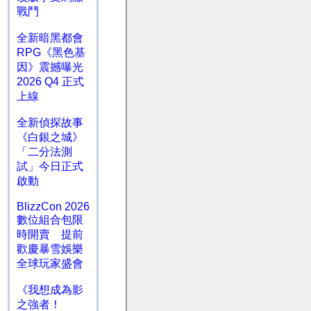
戰鬥
全新暗黑都會
RPG《黑色基
因》震撼曝光
2026 Q4 正式
上線
全新偵探故事
《白銀之城》
「二分法測
試」今日正式
啟動
BlizzCon 2026
數位組合包限
時開賣 提前
歡慶暴雪娛樂
全球玩家盛會
《我想成為影
之強者！