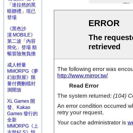
「達拉然的黑
暗贈禮」現已
登場
《黑色沙
漠 MOBILE》
第二波「內容
簡化」登場 順
暢冒險無負擔
成人輕量
MMORPG《夢
幻欲獸屋》限
量付費刪檔封
測開放
XL Games 開
發、Kakao
Games 發行的
全新
MMORPG《上
古世紀 S》預