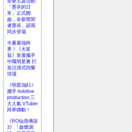
全新主題活動
「墨菲的日
常」正式開
啟，全新禁閉
者墨菲、諾瑪
同步登場
今夏最強跨
界！《大富
翁》首度攜手
中職明星賽 打
造沉浸式同樂
現場
《明星3缺1》
攜手 hololive
production 三
大人氣 VTuber
跨界聯動！
《RO仙境傳說
3》「啟燃測