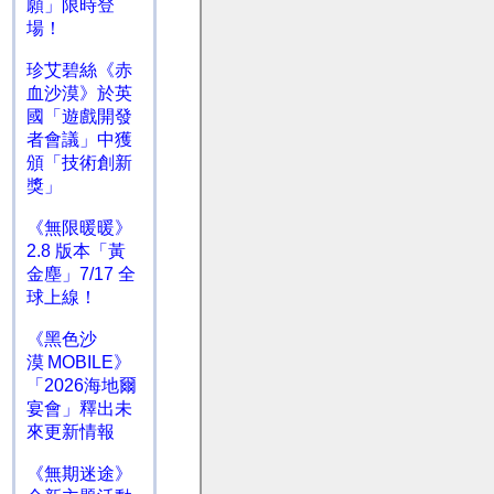
願」限時登
場！
珍艾碧絲《赤
血沙漠》於英
國「遊戲開發
者會議」中獲
頒「技術創新
獎」
《無限暖暖》
2.8 版本「黃
金塵」7/17 全
球上線！
《黑色沙
漠 MOBILE》
「2026海地爾
宴會」釋出未
來更新情報
《無期迷途》