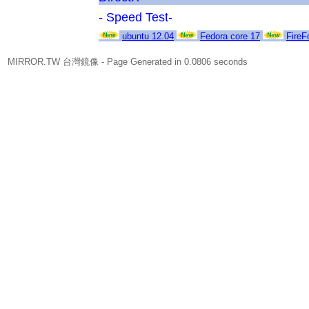
- Speed Test-
ubuntu 12.04
Fedora core 17
FireF
MIRROR.TW 台灣鏡像
- Page Generated in 0.0806 seconds