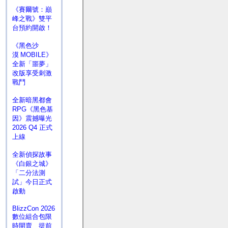
《賽爾號：巔
峰之戰》雙平
台預約開啟！
《黑色沙
漠 MOBILE》
全新「噩夢」
改版享受刺激
戰鬥
全新暗黑都會
RPG《黑色基
因》震撼曝光
2026 Q4 正式
上線
全新偵探故事
《白銀之城》
「二分法測
試」今日正式
啟動
BlizzCon 2026
數位組合包限
時開賣 提前