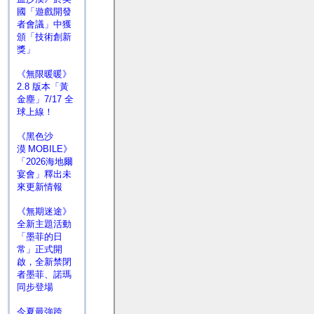
國「遊戲開發
者會議」中獲
頒「技術創新
獎」
《無限暖暖》
2.8 版本「黃
金塵」7/17 全
球上線！
《黑色沙
漠 MOBILE》
「2026海地爾
宴會」釋出未
來更新情報
《無期迷途》
全新主題活動
「墨菲的日
常」正式開
啟，全新禁閉
者墨菲、諾瑪
同步登場
今夏最強跨