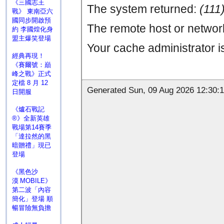
《三國志王
戰》 東南亞六
國同步開啟預
約 李國煌化身
盟主爆笑登場
經典再現！
《賽爾號：巔
峰之戰》正式
定檔 8 月 12
日開服
《爐石戰記
®》全新英雄
戰場第14賽季
「達拉然的黑
暗贈禮」現已
登場
《黑色沙
漠 MOBILE》
第二波「內容
簡化」登場 順
暢冒險無負擔