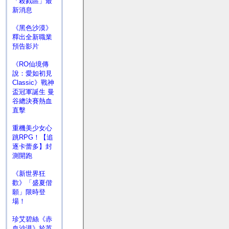
「殺戮區」最
新消息
《黑色沙漠》
釋出全新職業
預告影片
《RO仙境傳
說：愛如初見
Classic》戰神
盃冠軍誕生 曼
谷總決賽熱血
直擊
重機美少女心
跳RPG！【追
逐卡蕾多】封
測開跑
《新世界狂
歡》「盛夏偕
願」限時登
場！
珍艾碧絲《赤
血沙漠》於英