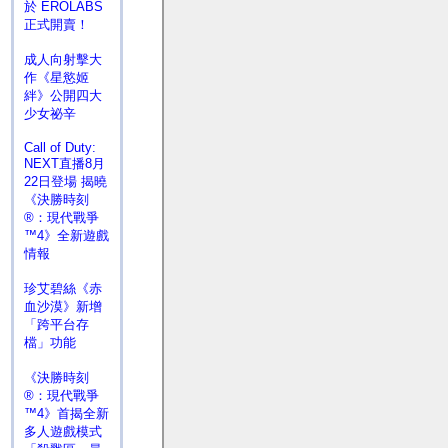
於 EROLABS
正式開賣！
成人向射擊大
作《星慾姬
絆》公開四大
少女祕辛
Call of Duty:
NEXT直播8月
22日登場 揭曉
《決勝時刻
®：現代戰爭
™4》全新遊戲
情報
珍艾碧絲《赤
血沙漠》新增
「跨平台存
檔」功能
《決勝時刻
®：現代戰爭
™4》首揭全新
多人遊戲模式