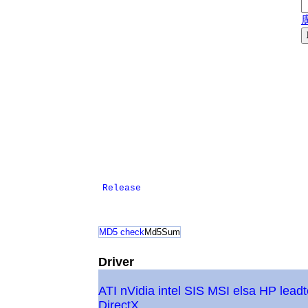
Release
MD5 check
Md5Sum
Driver
ATI
nVidia
intel
SIS
MSI
elsa
HP
lead
DirectX