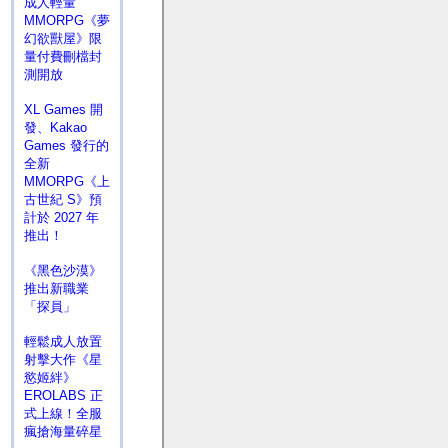
成人輕量
MMORPG《夢
幻欲獸屋》限
量付費刪檔封
測開放
XL Games 開
發、Kakao
Games 發行的
全新
MMORPG《上
古世紀 S》預
計於 2027 年
推出！
《黑色沙漠》
推出新職業
「探員」
輕鬆成人放置
射擊大作《星
慾姬絆》
EROLABS 正
式上線！全服
瘋搶海量碎星