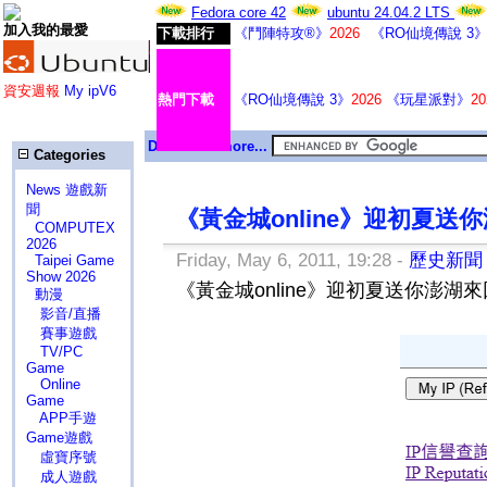
Fedora core 42
ubuntu 24.04.2 LTS
加入我的最愛
下載排行
《鬥陣特攻®》
2026
《RO仙境傳說 3
資安週報
My ipV6
熱門下載
《RO仙境傳說 3》
2026
《玩星派對》
20
Download more...
Categories
News 遊戲新
聞
《黃金城online》迎初夏
COMPUTEX
2026
Friday, May 6, 2011, 19:28 -
歷史新聞
Taipei Game
Show 2026
《黃金城online》迎初夏送你澎湖
動漫
影音/直播
賽事遊戲
TV/PC
Game
Online
Game
APP手遊
Game遊戲
虛寶序號
成人遊戲