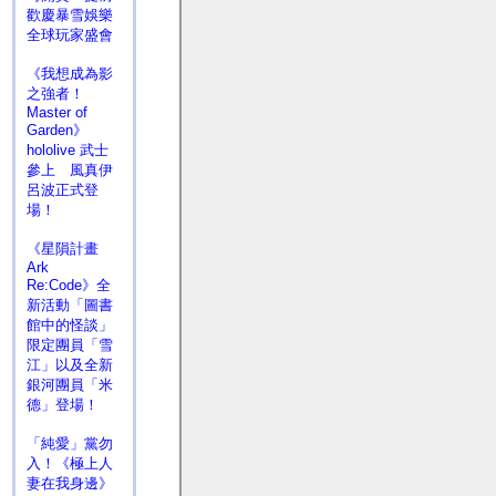
歡慶暴雪娛樂
全球玩家盛會
《我想成為影
之強者！
Master of
Garden》
hololive 武士
參上 風真伊
呂波正式登
場！
《星隕計畫
Ark
Re:Code》全
新活動「圖書
館中的怪談」
限定團員「雪
江」以及全新
銀河團員「米
德」登場！
「純愛」黨勿
入！《極上人
妻在我身邊》