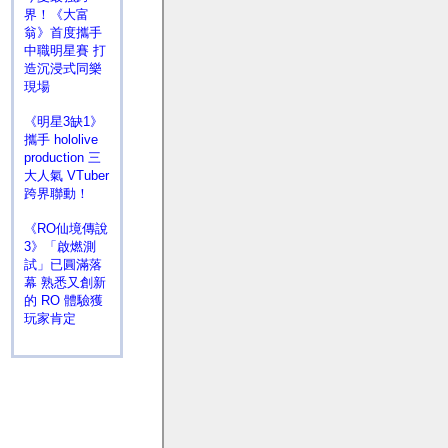
界！《大富
翁》首度攜手
中職明星賽 打
造沉浸式同樂
現場
《明星3缺1》
攜手 hololive
production 三
大人氣 VTuber
跨界聯動！
《RO仙境傳說
3》「啟燃測
試」已圓滿落
幕 熟悉又創新
的 RO 體驗獲
玩家肯定