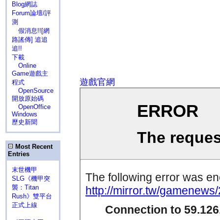
Blog網誌
Forum論壇/評
測
假消息!![網
路謠傳] 追追
追!!
下載
Online
Game遊戲主
遊戲官網
程式
OpenSource
開放原始碼
OpenOffice
Windows
歷史新聞
Most Recent
Entries
末世機甲
SLG《機甲突
襲：Titan
Rush》雙平台
正式上線