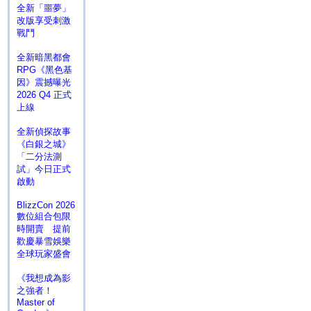
全新「噩夢」
改版享受刺激
戰鬥
全新暗黑都會
RPG《黑色基
因》震撼曝光
2026 Q4 正式
上線
全新偵探故事
《白銀之城》
「二分法測
試」今日正式
啟動
BlizzCon 2026
數位組合包限
時開賣 提前
歡慶暴雪娛樂
全球玩家盛會
《我想成為影
之強者！
Master of