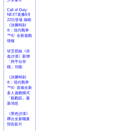
Call of Duty:
NEXT直播8月
22日登場 揭曉
《決勝時刻
®：現代戰爭
™4》全新遊戲
情報
珍艾碧絲《赤
血沙漠》新增
「跨平台存
檔」功能
《決勝時刻
®：現代戰爭
™4》首揭全新
多人遊戲模式
「殺戮區」最
新消息
《黑色沙漠》
釋出全新職業
預告影片