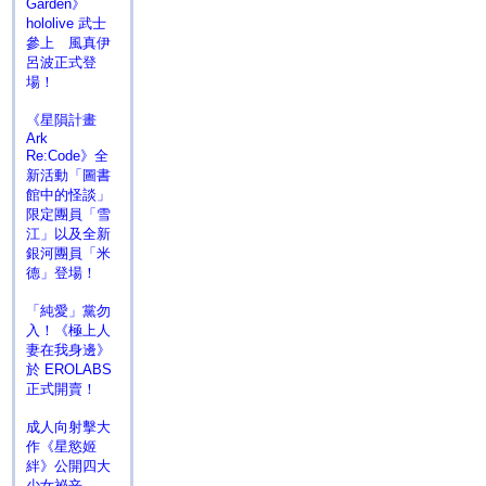
Garden》
hololive 武士
參上 風真伊
呂波正式登
場！
《星隕計畫
Ark
Re:Code》全
新活動「圖書
館中的怪談」
限定團員「雪
江」以及全新
銀河團員「米
德」登場！
「純愛」黨勿
入！《極上人
妻在我身邊》
於 EROLABS
正式開賣！
成人向射擊大
作《星慾姬
絆》公開四大
少女祕辛