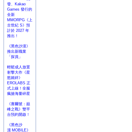
發、Kakao
Games 發行的
全新
MMORPG《上
古世紀 S》預
計於 2027 年
推出！
《黑色沙漠》
推出新職業
「探員」
輕鬆成人放置
射擊大作《星
慾姬絆》
EROLABS 正
式上線！全服
瘋搶海量碎星
《賽爾號：巔
峰之戰》雙平
台預約開啟！
《黑色沙
漠 MOBILE》