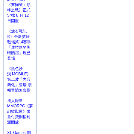
《賽爾號：巔
峰之戰》正式
定檔 8 月 12
日開服
《爐石戰記
®》全新英雄
戰場第14賽季
「達拉然的黑
暗贈禮」現已
登場
《黑色沙
漠 MOBILE》
第二波「內容
簡化」登場 順
暢冒險無負擔
成人輕量
MMORPG《夢
幻欲獸屋》限
量付費刪檔封
測開放
XL Games 開