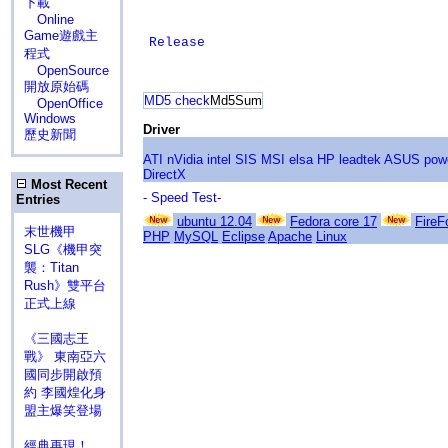
下載
Online
Game遊戲主
Release
程式
OpenSource
開放原始碼
MD5 check
Md5Sum
OpenOffice
Windows
Driver
歷史新聞
ATI
nVidia
intel
SIS
MSI
elsa
HP
leadtek
ASUS
pow
DirectX
Most Recent
- Speed Test-
Entries
ubuntu 12.04
Fedora core 17
FireF
末世機甲
PHP
MySQL
Eclipse
Apache
Linux
SLG《機甲突
襲：Titan
Rush》雙平台
正式上線
《三國志王
戰》 東南亞六
國同步開啟預
約 李國煌化身
盟主爆笑登場
經典再現！