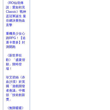
《RO仙境傳
說：愛如初見
Classic》戰神
盃冠軍誕生 曼
谷總決賽熱血
直擊
重機美少女心
跳RPG！【追
逐卡蕾多】封
測開跑
《新世界狂
歡》「盛夏偕
願」限時登
場！
珍艾碧絲《赤
血沙漠》於英
國「遊戲開發
者會議」中獲
頒「技術創新
獎」
《無限暖暖》