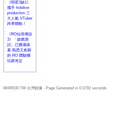
《明星3缺1》
攜手 hololive
production 三
大人氣 VTuber
跨界聯動！
《RO仙境傳說
3》「啟燃測
試」已圓滿落
幕 熟悉又創新
的 RO 體驗獲
玩家肯定
MIRROR.TW 台灣鏡像
- Page Generated in 0.0792 seconds