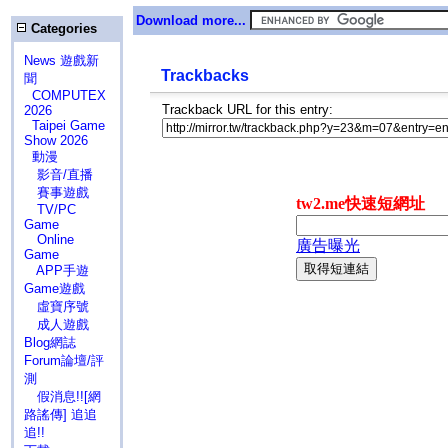
Download more...
Categories
News 遊戲新
Trackbacks
聞
COMPUTEX
Trackback URL for this entry:
2026
Taipei Game
Show 2026
動漫
影音/直播
賽事遊戲
TV/PC
Game
Online
Game
APP手遊
Game遊戲
虛寶序號
成人遊戲
Blog網誌
Forum論壇/評
測
假消息!![網
路謠傳] 追追
追!!