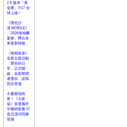
2.8 版本「黃
金塵」7/17 全
球上線！
《黑色沙
漠 MOBILE》
「2026海地爾
宴會」釋出未
來更新情報
《無期迷途》
全新主題活動
「墨菲的日
常」正式開
啟，全新禁閉
者墨菲、諾瑪
同步登場
今夏最強跨
界！《大富
翁》首度攜手
中職明星賽 打
造沉浸式同樂
現場