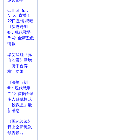
Call of Duty:
NEXT直播8月
22日登場 揭曉
《決勝時刻
®：現代戰爭
™4》全新遊戲
情報
珍艾碧絲《赤
血沙漠》新增
「跨平台存
檔」功能
《決勝時刻
®：現代戰爭
™4》首揭全新
多人遊戲模式
「殺戮區」最
新消息
《黑色沙漠》
釋出全新職業
預告影片