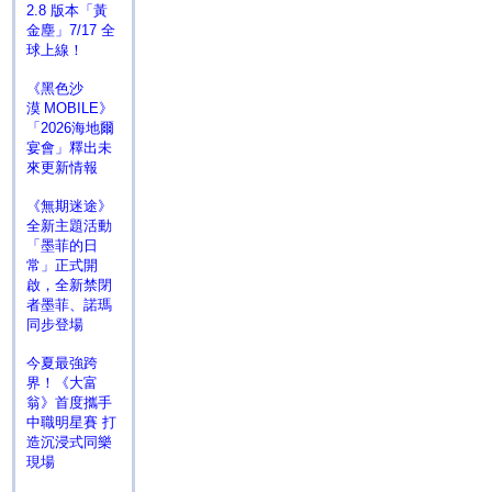
2.8 版本「黃
金塵」7/17 全
球上線！
《黑色沙
漠 MOBILE》
「2026海地爾
宴會」釋出未
來更新情報
《無期迷途》
全新主題活動
「墨菲的日
常」正式開
啟，全新禁閉
者墨菲、諾瑪
同步登場
今夏最強跨
界！《大富
翁》首度攜手
中職明星賽 打
造沉浸式同樂
現場