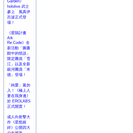
Garden》
hololive 武士
參上 風真伊
呂波正式登
場！
《星隕計畫
Ark
Re:Code》全
新活動「圖書
館中的怪談」
限定團員「雪
江」以及全新
銀河團員「米
德」登場！
「純愛」黨勿
入！《極上人
妻在我身邊》
於 EROLABS
正式開賣！
成人向射擊大
作《星慾姬
絆》公開四大
少女祕辛