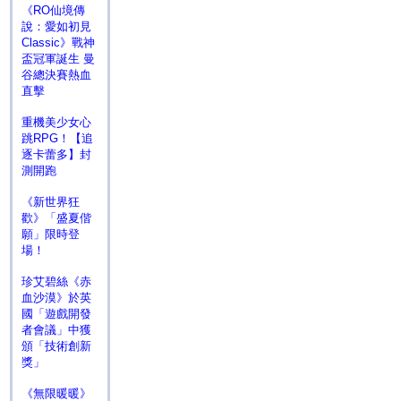
《RO仙境傳
說：愛如初見
Classic》戰神
盃冠軍誕生 曼
谷總決賽熱血
直擊
重機美少女心
跳RPG！【追
逐卡蕾多】封
測開跑
《新世界狂
歡》「盛夏偕
願」限時登
場！
珍艾碧絲《赤
血沙漠》於英
國「遊戲開發
者會議」中獲
頒「技術創新
獎」
《無限暖暖》