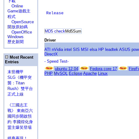
下載
Online
Game遊戲主
Release
程式
OpenSource
開放原始碼
MD5 check
Md5Sum
OpenOffice
Windows
Driver
歷史新聞
ATI
nVidia
intel
SIS
MSI
elsa
HP
leadtek
ASUS
pow
DirectX
Most Recent
- Speed Test-
Entries
ubuntu 12.04
Fedora core 17
FireF
末世機甲
PHP
MySQL
Eclipse
Apache
Linux
SLG《機甲突
襲：Titan
Rush》雙平台
正式上線
《三國志王
戰》 東南亞六
國同步開啟預
約 李國煌化身
盟主爆笑登場
經典再現！