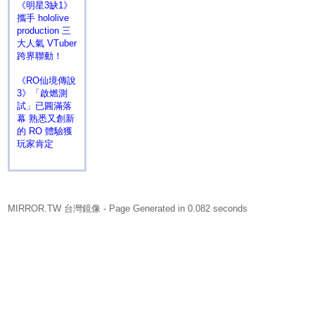
《明星3缺1》
攜手 hololive
production 三
大人氣 VTuber
跨界聯動！
《RO仙境傳說
3》「啟燃測
試」已圓滿落
幕 熟悉又創新
的 RO 體驗獲
玩家肯定
MIRROR.TW 台灣鏡像
- Page Generated in 0.082 seconds