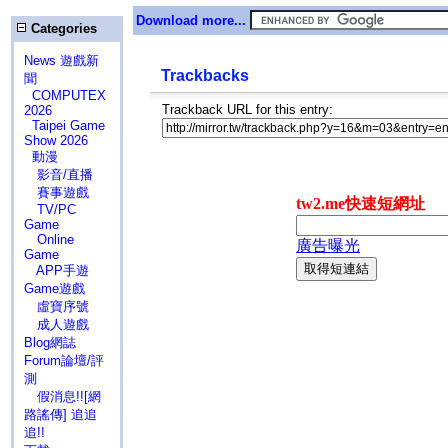
Download more...
Categories
News 遊戲新
Trackbacks
聞
COMPUTEX
Trackback URL for this entry:
2026
Taipei Game
Show 2026
動漫
影音/直播
賽事遊戲
TV/PC
Game
Online
Game
APP手遊
Game遊戲
虛寶序號
成人遊戲
Blog網誌
Forum論壇/評
測
假消息!![網
路謠傳] 追追
追!!