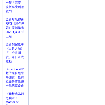
全新「噩夢」
改版享受刺激
戰鬥
全新暗黑都會
RPG《黑色基
因》震撼曝光
2026 Q4 正式
上線
全新偵探故事
《白銀之城》
「二分法測
試」今日正式
啟動
BlizzCon 2026
數位組合包限
時開賣 提前
歡慶暴雪娛樂
全球玩家盛會
《我想成為影
之強者！
Master of