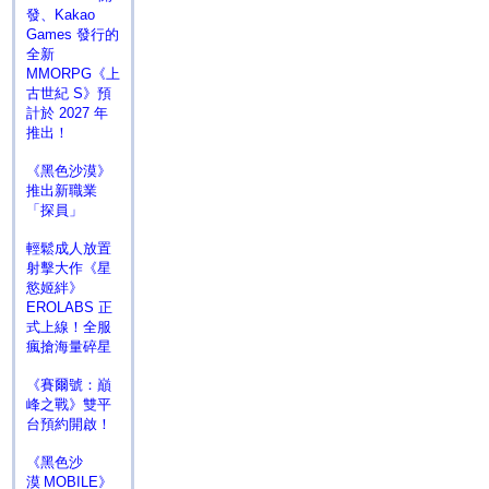
發、Kakao
Games 發行的
全新
MMORPG《上
古世紀 S》預
計於 2027 年
推出！
《黑色沙漠》
推出新職業
「探員」
輕鬆成人放置
射擊大作《星
慾姬絆》
EROLABS 正
式上線！全服
瘋搶海量碎星
《賽爾號：巔
峰之戰》雙平
台預約開啟！
《黑色沙
漠 MOBILE》