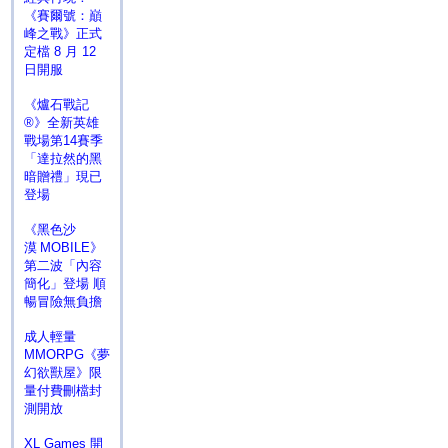
《賽爾號：巔
峰之戰》正式
定檔 8 月 12
日開服
《爐石戰記
®》全新英雄
戰場第14賽季
「達拉然的黑
暗贈禮」現已
登場
《黑色沙
漠 MOBILE》
第二波「內容
簡化」登場 順
暢冒險無負擔
成人輕量
MMORPG《夢
幻欲獸屋》限
量付費刪檔封
測開放
XL Games 開