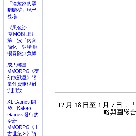
「達拉然的黑
暗贈禮」現已
登場
《黑色沙
漠 MOBILE》
第二波「內容
簡化」登場 順
暢冒險無負擔
成人輕量
MMORPG《夢
幻欲獸屋》限
量付費刪檔封
測開放
XL Games 開
月
日至
月
日，「
12
18
1
7
發、Kakao
略與團隊
Games 發行的
全新
MMORPG《上
古世紀 S》預