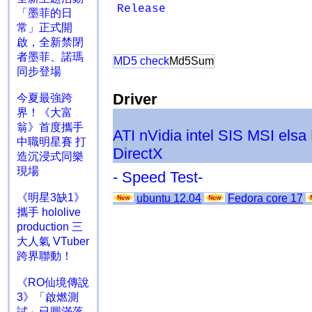
Release
「墨菲的日
常」正式開
啟，全新禁閉
者墨菲、諾瑪
MD5 check
Md5Sum
同步登場
Driver
今夏最強跨
界！《大富
翁》首度攜手
ATI
nVidia
intel
SIS
MSI
elsa
中職明星賽 打
DirectX
造沉浸式同樂
現場
- Speed Test-
《明星3缺1》
ubuntu 12.04
Fedora core 17
攜手 hololive
production 三
大人氣 VTuber
跨界聯動！
《RO仙境傳說
3》「啟燃測
試」已圓滿落