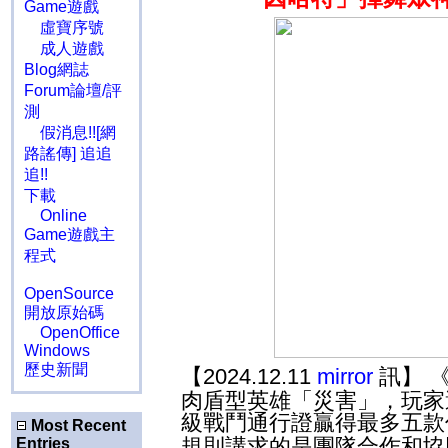
Game遊戲
虛寶序號
成人遊戲
Blog網誌
Forum論壇/評
測
假消息!![網
路謠傳] 追追
追!!
下載
Online
Game遊戲主
程式
OpenSource
開放原始碼
OpenOffice
Windows
歷史新聞
【2024.12.11
mirror
訊】 
肉盾型英雄「災害」，玩家
級戰鬥通行證贏得最多五
Most Recent
規則講求的是團隊合作和協
Entries