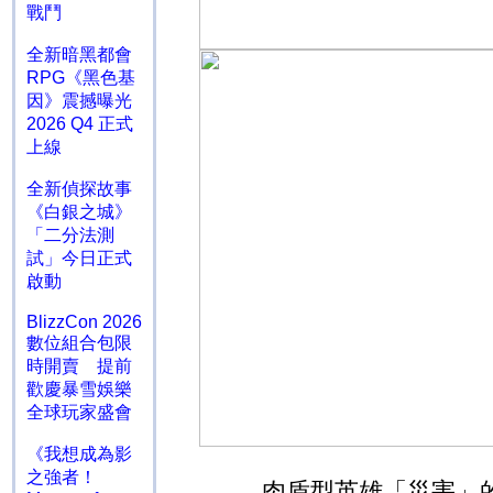
戰鬥
全新暗黑都會
RPG《黑色基
因》震撼曝光
2026 Q4 正式
上線
全新偵探故事
《白銀之城》
「二分法測
試」今日正式
啟動
BlizzCon 2026
數位組合包限
時開賣 提前
歡慶暴雪娛樂
全球玩家盛會
《我想成為影
之強者！
肉盾型英雄「災害」