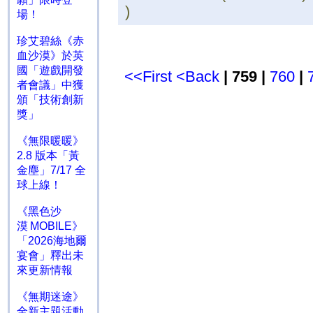
)
場！
珍艾碧絲《赤
血沙漠》於英
國「遊戲開發
<<First
<Back
| 759 |
760
|
者會議」中獲
頒「技術創新
獎」
《無限暖暖》
2.8 版本「黃
金塵」7/17 全
球上線！
《黑色沙
漠 MOBILE》
「2026海地爾
宴會」釋出未
來更新情報
《無期迷途》
全新主題活動