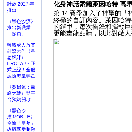
化身神話索爾萊因哈特 高
計於 2027 年
推出！
第
賽季加入了神聖的「
14
終極的自訂內容。萊因哈特
《黑色沙漠》
的鎧甲，每次衝鋒和揮動巨
推出新職業
更能畫龍點睛，以此對敵人
「探員」
輕鬆成人放置
射擊大作《星
慾姬絆》
EROLABS 正
式上線！全服
瘋搶海量碎星
《賽爾號：巔
峰之戰》雙平
台預約開啟！
《黑色沙
漠 MOBILE》
全新「噩夢」
改版享受刺激