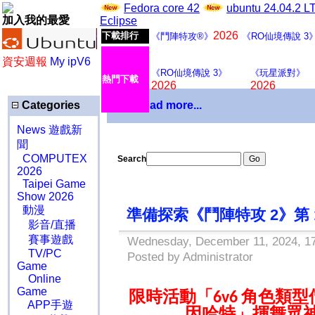
Fedora core 42
ubuntu 24.04.2 
加入我的最愛
Eclipse
2026
下載排行
《鬥陣特攻®》
《RO仙境傳說 3
資安週報
My ipV6
《RO仙境傳說 3》
《玩星派對》
熱門下載
2026
2026
Categories
Download more...
News 遊戲新
聞
COMPUTEX
Search
2026
Taipei Game
Show 2026
動漫
準備探索《鬥陣特攻 2》第
影音/直播
賽事遊戲
Wednesday, December 11, 2024, 1
TV/PC
Posted by Administrator
Game
Online
Game
限時活動「
角色類型
6v6
APP手遊
因哈特」揮舞眾