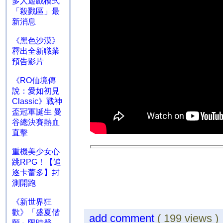
多人遊戲模式
「殺戮區」最
新消息
《黑色沙漠》
釋出全新職業
預告影片
《RO仙境傳
說：愛如初見
Classic》戰神
盃冠軍誕生 曼
谷總決賽熱血
直擊
重機美少女心
跳RPG！【追
逐卡蕾多】封
測開跑
《新世界狂
歡》「盛夏偕
add comment
( 199 views 
願」限時登