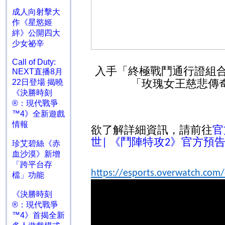
成人向射擊大
作《星慾姬
絆》公開四大
少女祕辛
Call of Duty:
入手「終極戰鬥通行證組
NEXT直播8月
「玫瑰女王慈悲傳
22日登場 揭曉
《決勝時刻
®：現代戰爭
™4》全新遊戲
情報
欲了解詳細資訊，請前往
官
世​
《鬥陣特攻
》官方預
|
2
珍艾碧絲《赤
血沙漠》新增
「跨平台存
https://esports.overwatch.com
檔」功能
《決勝時刻
®：現代戰爭
™4》首揭全新