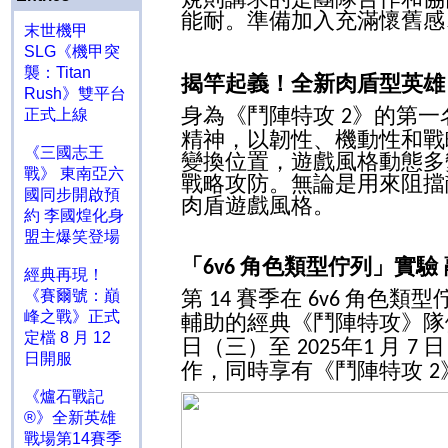
能耐。準備加入充滿懷舊感
末世機甲
SLG《機甲突
襲：Titan
揭竿起義！全新肉盾型英雄
Rush》雙平台
身為《鬥陣特攻
》的第一
正式上線
2
精神，以韌性、機動性和戰
《三國志王
變換位置，遊戲風格動態多
戰》 東南亞六
戰略攻防。無論是用來阻擋
國同步開啟預
肉盾遊戲風格。
約 李國煌化身
盟主爆笑登場
「
角色類型佇列
」
實驗
6v6
經典再現！
第
賽季在
角色類型
《賽爾號：巔
14
6v6
峰之戰》正式
輔助的經典《鬥陣特攻》隊
定檔 8 月 12
日（三）至
年
月
日
2025
1
7
日開服
作，同時享有《鬥陣特攻
2
《爐石戰記
®》全新英雄
戰場第14賽季