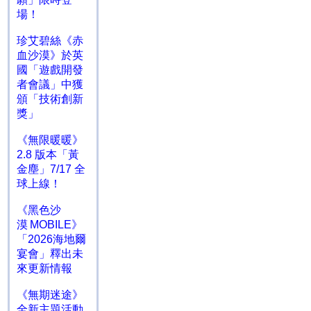
場！
珍艾碧絲《赤
血沙漠》於英
國「遊戲開發
者會議」中獲
頒「技術創新
獎」
《無限暖暖》
2.8 版本「黃
金塵」7/17 全
球上線！
《黑色沙
漠 MOBILE》
「2026海地爾
宴會」釋出未
來更新情報
《無期迷途》
全新主題活動