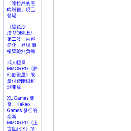
「達拉然的黑
暗贈禮」現已
登場
《黑色沙
漠 MOBILE》
第二波「內容
簡化」登場 順
暢冒險無負擔
成人輕量
MMORPG《夢
幻欲獸屋》限
量付費刪檔封
測開放
XL Games 開
發、Kakao
Games 發行的
全新
MMORPG《上
古世紀 S》預