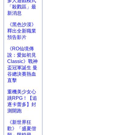
多人遊戲模式
「殺戮區」最
新消息
《黑色沙漠》
釋出全新職業
預告影片
《RO仙境傳
說：愛如初見
Classic》戰神
盃冠軍誕生 曼
谷總決賽熱血
直擊
重機美少女心
跳RPG！【追
逐卡蕾多】封
測開跑
《新世界狂
歡》「盛夏偕
願」限時登