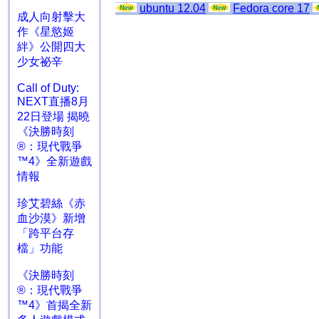
ubuntu 12.04
Fedora core 17
成人向射擊大
作《星慾姬
絆》公開四大
少女祕辛
Call of Duty:
NEXT直播8月
22日登場 揭曉
《決勝時刻
®：現代戰爭
™4》全新遊戲
情報
珍艾碧絲《赤
血沙漠》新增
「跨平台存
檔」功能
《決勝時刻
®：現代戰爭
™4》首揭全新