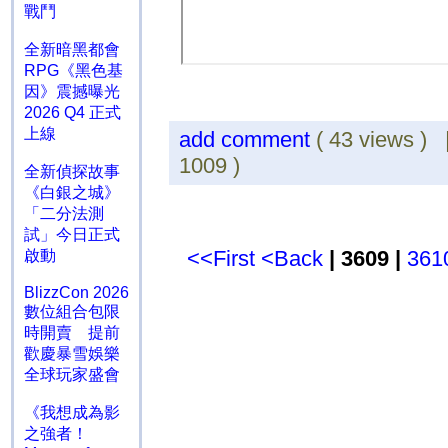
戰鬥
全新暗黑都會
RPG《黑色基
因》震撼曝光
2026 Q4 正式
上線
add comment
( 43 views )
1009 )
全新偵探故事
《白銀之城》
「二分法測
試」今日正式
<<First
<Back
| 3609 |
361
啟動
BlizzCon 2026
數位組合包限
時開賣 提前
歡慶暴雪娛樂
全球玩家盛會
《我想成為影
之強者！