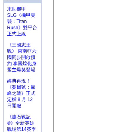
末世機甲
SLG《機甲突
襲：Titan
Rush》雙平台
正式上線
《三國志王
戰》 東南亞六
國同步開啟預
約 李國煌化身
盟主爆笑登場
經典再現！
《賽爾號：巔
峰之戰》正式
定檔 8 月 12
日開服
《爐石戰記
®》全新英雄
戰場第14賽季