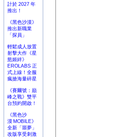
計於 2027 年
推出！
《黑色沙漠》
推出新職業
「探員」
輕鬆成人放置
射擊大作《星
慾姬絆》
EROLABS 正
式上線！全服
瘋搶海量碎星
《賽爾號：巔
峰之戰》雙平
台預約開啟！
《黑色沙
漠 MOBILE》
全新「噩夢」
改版享受刺激