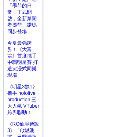
「墨菲的日
常」正式開
啟，全新禁閉
者墨菲、諾瑪
同步登場
今夏最強跨
界！《大富
翁》首度攜手
中職明星賽 打
造沉浸式同樂
現場
《明星3缺1》
攜手 hololive
production 三
大人氣 VTuber
跨界聯動！
《RO仙境傳說
3》「啟燃測
試」已圓滿落