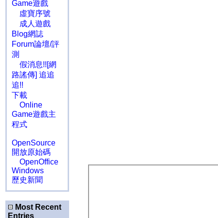
Game遊戲
虛寶序號
成人遊戲
Blog網誌
Forum論壇/評
測
假消息!![網
路謠傳] 追追
追!!
下載
Online
Game遊戲主
程式
OpenSource
開放原始碼
OpenOffice
Windows
歷史新聞
Most Recent
Entries