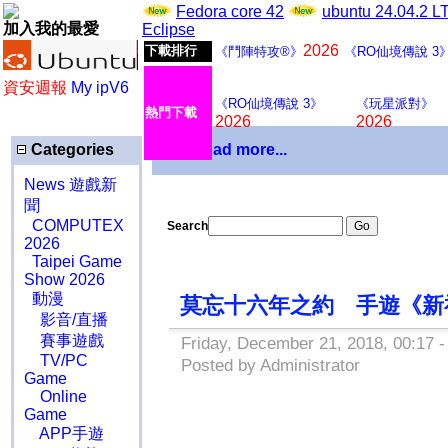
Fedora core 42
ubuntu 24.04.2 
加入我的最愛
Eclipse
2026
下載排行
《鬥陣特攻®》
《RO仙境傳說 3
資安週報
My ipV6
《RO仙境傳說 3》
《玩星派對》
熱門下載
2026
2026
Categories
Download more...
News 遊戲新
聞
COMPUTEX
Search
2026
Taipei Game
Show 2026
動漫
莫忘十六年之約 手遊《新
影音/直播
賽事遊戲
Friday, December 21, 2018, 00:17 
TV/PC
Posted by Administrator
Game
Online
Game
APP手遊