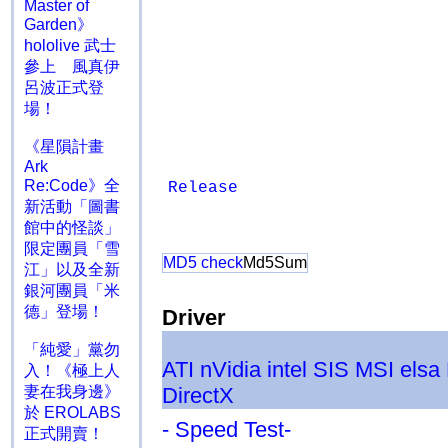
Master of
Garden》
hololive 武士
參上 風真伊
呂波正式登
場！
《星隕計畫
Ark
Re:Code》全
Release
新活動「圖書
館中的怪談」
限定團員「雪
MD5 check
Md5Sum
江」以及全新
銀河團員「米
德」登場！
Driver
「純愛」黨勿
ATI
nVidia
intel
SIS
MSI
elsa
入！《極上人
妻在我身邊》
DirectX
於 EROLABS
- Speed Test-
正式開賣！