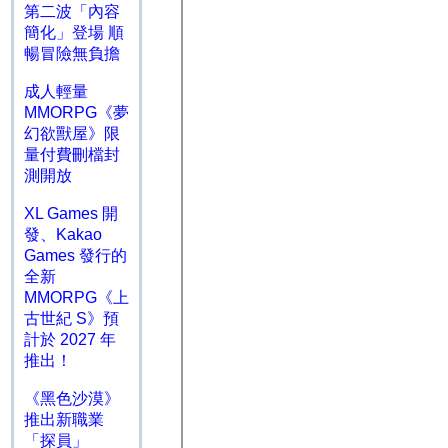
第二波「內容
簡化」登場 順
暢冒險無負擔
成人輕量
MMORPG《夢
幻欲獸屋》限
量付費刪檔封
測開放
XL Games 開
發、Kakao
Games 發行的
全新
MMORPG《上
古世紀 S》預
計於 2027 年
推出！
《黑色沙漠》
推出新職業
「探員」