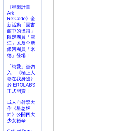
《星隕計畫
Ark
Re:Code》全
新活動「圖書
館中的怪談」
限定團員「雪
江」以及全新
銀河團員「米
德」登場！
「純愛」黨勿
入！《極上人
妻在我身邊》
於 EROLABS
正式開賣！
成人向射擊大
作《星慾姬
絆》公開四大
少女祕辛