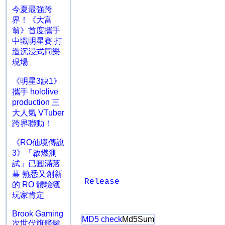
今夏最強跨
界！《大富
翁》首度攜手
中職明星賽 打
造沉浸式同樂
現場
《明星3缺1》
攜手 hololive
production 三
大人氣 VTuber
跨界聯動！
《RO仙境傳說
3》「啟燃測
試」已圓滿落
幕 熟悉又創新
Release
的 RO 體驗獲
玩家肯定
Brook Gaming
MD5 check
Md5Sum
次世代旗艦鍵