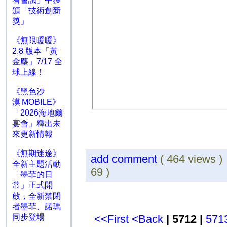
頒「技術創新
獎」
《無限暖暖》
2.8 版本「黃
金塵」7/17 全
球上線！
《黑色沙
漠 MOBILE》
「2026海地爾
宴會」釋出未
來更新情報
《無期迷途》
add comment
( 464 views 
全新主題活動
69 )
「墨菲的日
常」正式開
啟，全新禁閉
者墨菲、諾瑪
同步登場
<<First
<Back
| 5712 |
571