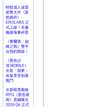
輕鬆成人放置
射擊大作《星
慾姬絆》
EROLABS 正
式上線！全服
瘋搶海量碎星
《賽爾號：巔
峰之戰》雙平
台預約開啟！
《黑色沙
漠 MOBILE》
全新「噩夢」
改版享受刺激
戰鬥
全新暗黑都會
RPG《黑色基
因》震撼曝光
2026 Q4 正式