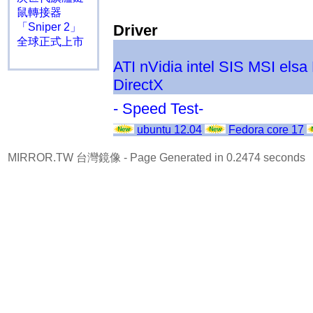
鼠轉接器
「Sniper 2」
Driver
全球正式上市
ATI
nVidia
intel
SIS
MSI
elsa
DirectX
- Speed Test-
ubuntu 12.04
Fedora core 17
MIRROR.TW 台灣鏡像
- Page Generated in 0.2474 seconds