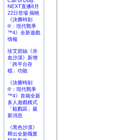
Call of Duty:
NEXT直播8月
22日登場 揭曉
《決勝時刻
®：現代戰爭
™4》全新遊戲
情報
珍艾碧絲《赤
血沙漠》新增
「跨平台存
檔」功能
《決勝時刻
®：現代戰爭
™4》首揭全新
多人遊戲模式
「殺戮區」最
新消息
《黑色沙漠》
釋出全新職業