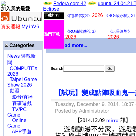
Fedora core 42
ubuntu 24.04.2 
加入我的最愛
Eclipse
2026
下載排行
《鬥陣特攻®》
《RO仙境傳說 3
資安週報
My ipV6
《RO仙境傳說 3》
《玩星派對》
熱門下載
2026
2026
Categories
Download more...
News 遊戲新
聞
COMPUTEX
Search
2026
Taipei Game
Show 2026
動漫
【試玩】變成點陣吸血鬼一
影音/直播
賽事遊戲
Tuesday, December 9, 2014, 18:37
TV/PC
Posted by Administrator
Game
【
2014.12.09
mirror
訊】
Online
Game
遊戲動漫不分家，遊戲
APP手遊
族》與卡牌
PRG
手機遊戲相