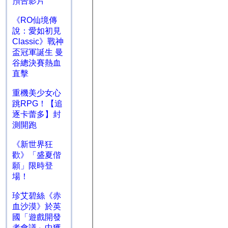
預告影片
《RO仙境傳
說：愛如初見
Classic》戰神
盃冠軍誕生 曼
谷總決賽熱血
直擊
重機美少女心
跳RPG！【追
逐卡蕾多】封
測開跑
《新世界狂
歡》「盛夏偕
願」限時登
場！
珍艾碧絲《赤
血沙漠》於英
國「遊戲開發
者會議」中獲