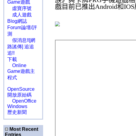
Game遊戲
戲目前已推出
Android
和
IOS
虛寶序號
成人遊戲
Blog網誌
Forum論壇/評
測
假消息!![網
路謠傳] 追追
追!!
下載
Online
Game遊戲主
程式
OpenSource
開放原始碼
OpenOffice
Windows
歷史新聞
Most Recent
Entries