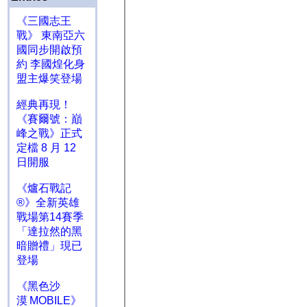
《三國志王
戰》 東南亞六
國同步開啟預
約 李國煌化身
盟主爆笑登場
經典再現！
《賽爾號：巔
峰之戰》正式
定檔 8 月 12
日開服
《爐石戰記
®》全新英雄
戰場第14賽季
「達拉然的黑
暗贈禮」現已
登場
《黑色沙
漠 MOBILE》