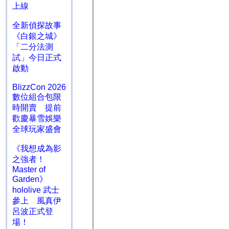
上線
全新偵探故事
《白銀之城》
「二分法測
試」今日正式
啟動
BlizzCon 2026
數位組合包限
時開賣 提前
歡慶暴雪娛樂
全球玩家盛會
《我想成為影
之強者！
Master of
Garden》
hololive 武士
參上 風真伊
呂波正式登
場！