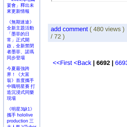
宴會」釋出未
來更新情報
《無期迷途》
全新主題活動
add comment
( 480 views 
「墨菲的日
/ 72 )
常」正式開
啟，全新禁閉
者墨菲、諾瑪
同步登場
<<First
<Back
| 6692 |
669
今夏最強跨
界！《大富
翁》首度攜手
中職明星賽 打
造沉浸式同樂
現場
《明星3缺1》
攜手 hololive
production 三
大人氣 VTuber