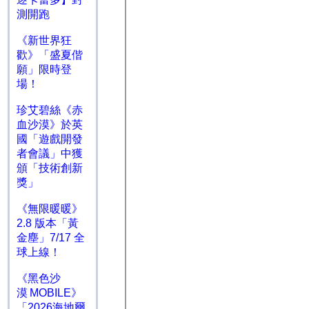
測開跑
《新世界狂
歡》「盛夏偕
願」限時登
場！
珍艾碧絲《赤
血沙漠》於英
國「遊戲開發
者會議」中獲
頒「技術創新
獎」
《無限暖暖》
2.8 版本「黃
金塵」7/17 全
球上線！
《黑色沙
漠 MOBILE》
「2026海地爾