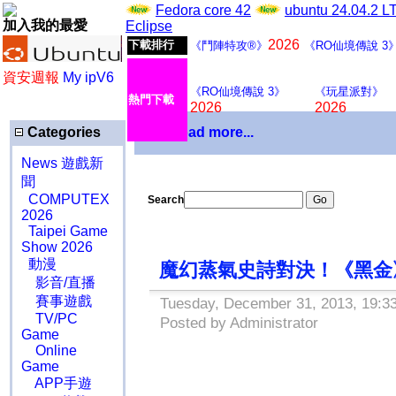
Fedora core 42
ubuntu 24.04.2 
加入我的最愛
Eclipse
2026
下載排行
《鬥陣特攻®》
《RO仙境傳說 3
資安週報
My ipV6
《RO仙境傳說 3》
《玩星派對》
熱門下載
2026
2026
Categories
Download more...
News 遊戲新
聞
COMPUTEX
Search
2026
Taipei Game
Show 2026
動漫
魔幻蒸氣史詩對決！《黑金
影音/直播
賽事遊戲
Tuesday, December 31, 2013, 19:3
TV/PC
Posted by Administrator
Game
Online
Game
APP手遊