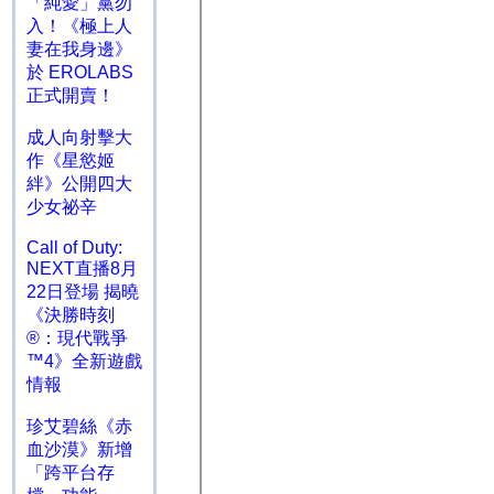
「純愛」黨勿
入！《極上人
妻在我身邊》
於 EROLABS
正式開賣！
成人向射擊大
作《星慾姬
絆》公開四大
少女祕辛
Call of Duty:
NEXT直播8月
22日登場 揭曉
《決勝時刻
®：現代戰爭
™4》全新遊戲
情報
珍艾碧絲《赤
血沙漠》新增
「跨平台存