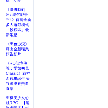
檔」功能
《決勝時刻
®：現代戰爭
™4》首揭全新
多人遊戲模式
「殺戮區」最
新消息
《黑色沙漠》
釋出全新職業
預告影片
《RO仙境傳
說：愛如初見
Classic》戰神
盃冠軍誕生 曼
谷總決賽熱血
直擊
重機美少女心
跳RPG！【追
逐卡蕾多】封