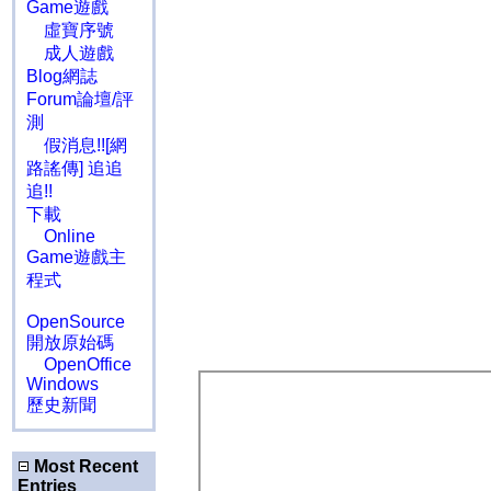
Game遊戲
虛寶序號
成人遊戲
Blog網誌
Forum論壇/評
測
假消息!![網
路謠傳] 追追
追!!
下載
Online
Game遊戲主
程式
OpenSource
開放原始碼
OpenOffice
Windows
歷史新聞
Most Recent
Entries