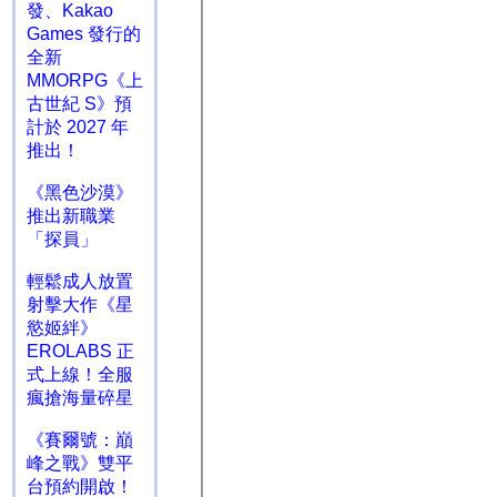
發、Kakao
Games 發行的
全新
MMORPG《上
古世紀 S》預
計於 2027 年
推出！
《黑色沙漠》
推出新職業
「探員」
輕鬆成人放置
射擊大作《星
慾姬絆》
EROLABS 正
式上線！全服
瘋搶海量碎星
《賽爾號：巔
峰之戰》雙平
台預約開啟！