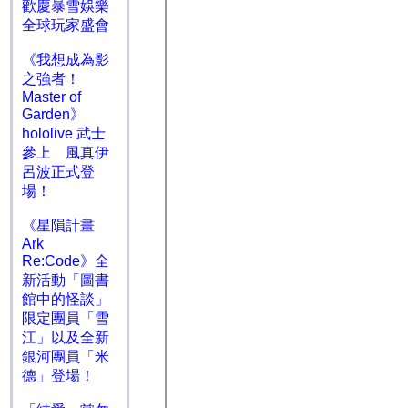
歡慶暴雪娛樂
全球玩家盛會
《我想成為影
之強者！
Master of
Garden》
hololive 武士
參上 風真伊
呂波正式登
場！
《星隕計畫
Ark
Re:Code》全
新活動「圖書
館中的怪談」
限定團員「雪
江」以及全新
銀河團員「米
德」登場！