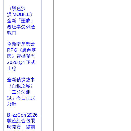
《黑色沙
漠 MOBILE》
全新「噩夢」
改版享受刺激
戰鬥
全新暗黑都會
RPG《黑色基
因》震撼曝光
2026 Q4 正式
上線
全新偵探故事
《白銀之城》
「二分法測
試」今日正式
啟動
BlizzCon 2026
數位組合包限
時開賣 提前