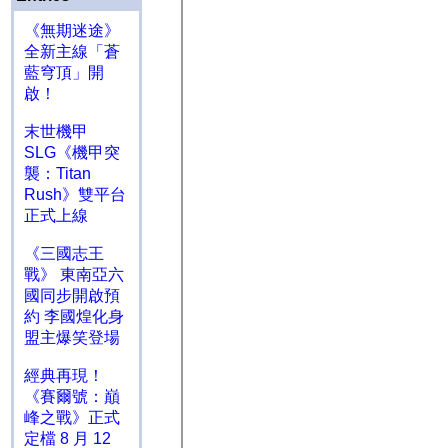
《無期迷途》
全新主線「蒼
藍穹頂」開
啟！
末世機甲
SLG《機甲突
襲：Titan
Rush》雙平台
正式上線
《三國志王
戰》 東南亞六
國同步開啟預
約 李國煌化身
盟主爆笑登場
經典再現！
《賽爾號：巔
峰之戰》正式
定檔 8 月 12