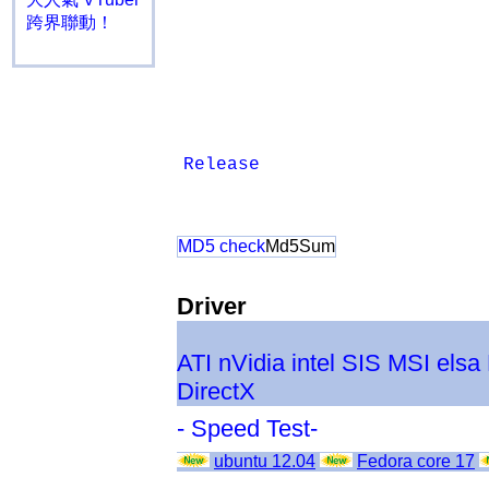
跨界聯動！
Release
MD5 check
Md5Sum
Driver
ATI
nVidia
intel
SIS
MSI
elsa
DirectX
- Speed Test-
ubuntu 12.04
Fedora core 17