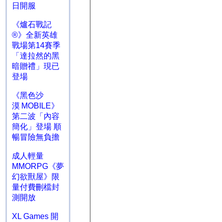
日開服
《爐石戰記
®》全新英雄
戰場第14賽季
「達拉然的黑
暗贈禮」現已
登場
《黑色沙
漠 MOBILE》
第二波「內容
簡化」登場 順
暢冒險無負擔
成人輕量
MMORPG《夢
幻欲獸屋》限
量付費刪檔封
測開放
XL Games 開