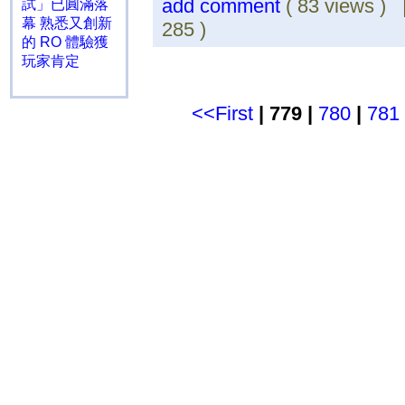
add comment
( 83 views )
試」已圓滿落
幕 熟悉又創新
285 )
的 RO 體驗獲
玩家肯定
<<First
| 779 |
780
|
781