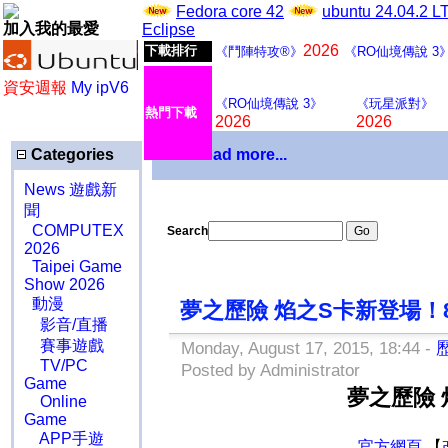
Fedora core 42
ubuntu 24.04.2 
加入我的最愛
Eclipse
2026
下載排行
《鬥陣特攻®》
《RO仙境傳說 3
資安週報
My ipV6
《RO仙境傳說 3》
《玩星派對》
熱門下載
2026
2026
Categories
Download more...
News 遊戲新
聞
COMPUTEX
Search
2026
Taipei Game
Show 2026
動漫
夢之歷險 焰之S卡新登場！8
影音/直播
賽事遊戲
Monday, August 17, 2015, 18:44 -
TV/PC
Posted by Administrator
Game
夢之歷險 
Online
Game
APP手遊
官方網頁
【