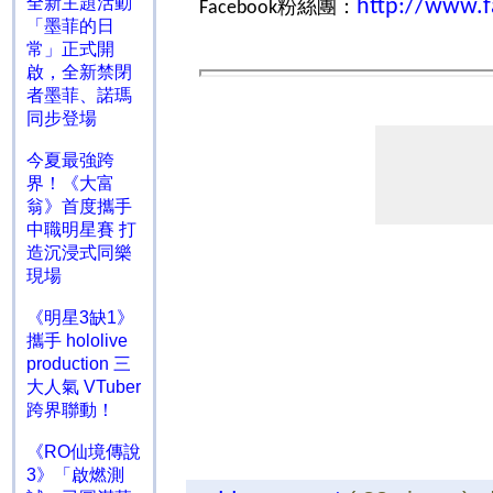
全新主題活動
http://www.f
粉絲團：
Facebook
「墨菲的日
常」正式開
啟，全新禁閉
者墨菲、諾瑪
同步登場
今夏最強跨
界！《大富
翁》首度攜手
中職明星賽 打
造沉浸式同樂
現場
《明星3缺1》
攜手 hololive
production 三
大人氣 VTuber
跨界聯動！
《RO仙境傳說
3》「啟燃測