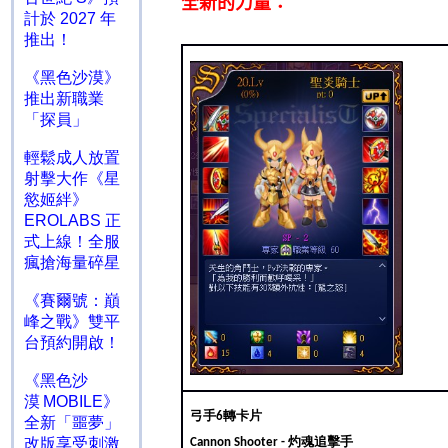
全新的力量：
計於 2027 年
推出！
《黑色沙漠》
推出新職業
「探員」
輕鬆成人放置
射擊大作《星
慾姬絆》
EROLABS 正
式上線！全服
瘋搶海量碎星
《賽爾號：巔
峰之戰》雙平
台預約開啟！
《黑色沙
漠 MOBILE》
弓手
轉卡片
6
全新「噩夢」
灼魂追擊手
改版享受刺激
Cannon Shooter -