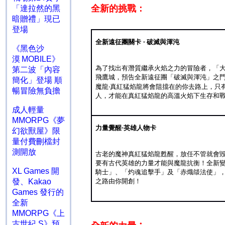
全新的挑戰：
「達拉然的黑
暗贈禮」現已
登場
全新遠征團關卡
破滅與渾沌
-
《黑色沙
漠 MOBILE》
為了找出有潛質繼承火焰之力的冒險者，「大
第二波「內容
飛鷹城，預告全新遠征團「破滅與渾沌」之
簡化」登場 順
魔龍‧真紅猛焰龍將會阻擋在的你去路上，只
暢冒險無負擔
人，才能在真紅猛焰龍的高溫火焰下生存和
成人輕量
MMORPG《夢
力量覺醒
英雄人物卡
-
幻欲獸屋》限
量付費刪檔封
測開放
古老的魔神真紅猛焰龍甦醒，放任不管就會
要有古代英雄的力量才能與魔龍抗衡！全新
XL Games 開
騎士」、「灼魂追擊手」及「赤熾燄法使」
發、Kakao
之路由你開創！
Games 發行的
全新
MMORPG《上
古世紀 S》預