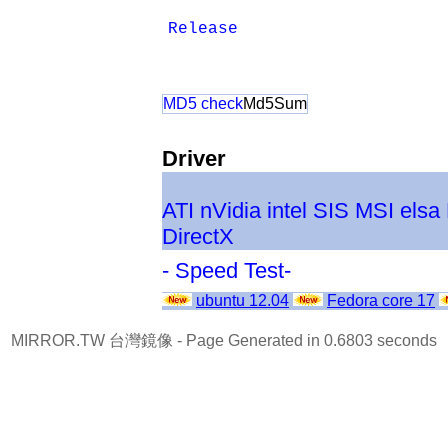
Release
MD5 check
Md5Sum
Driver
ATI
nVidia
intel
SIS
MSI
elsa
DirectX
- Speed Test-
ubuntu 12.04
Fedora core 17
MIRROR.TW 台灣鏡像
- Page Generated in 0.6803 seconds