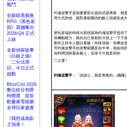
戰鬥
灼魂追擊手是熱愛重型火器的武器專家，精
全新暗黑都會
用方式的他，能對廣範圍內的敵人持續造成
RPG《黑色基
因》震撼曝光
變化多端的特殊火箭技能為灼魂追擊手提供
2026 Q4 正式
殊機動能力，跳在自己發射的火箭上一下子
上線
動作之快令人難以看破！特殊技能「加農改
升灼魂追擊手的攻擊範圍及命中率，假如你
全新偵探故事
短時間清除最多敵人，這張卡片就是你的
《白銀之城》
二之選！
「二分法測
試」今日正式
啟動
灼魂追擊手：
「請放心，我是專業的。
轟隆
(
)
BlizzCon 2026
數位組合包限
時開賣 提前
歡慶暴雪娛樂
全球玩家盛會
《我想成為影
之強者！