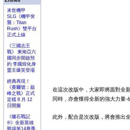
Entries
末世機甲
SLG《機甲突
襲：Titan
Rush》雙平台
正式上線
《三國志王
戰》 東南亞六
國同步開啟預
約 李國煌化身
盟主爆笑登場
經典再現！
《賽爾號：巔
在這次改版中，大家即將面對全
峰之戰》正式
同時，亦會獲得全新的強大力量
定檔 8 月 12
-6
日開服
《爐石戰記
此外，配合是次改版，將會推出
®》全新英雄
戰場第14賽季