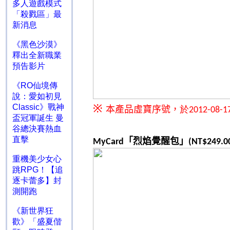
多人遊戲模式
「殺戮區」最
新消息
《黑色沙漠》
釋出全新職業
預告影片
《RO仙境傳
說：愛如初見
※
Classic》戰神
本產品虛寶序號，
於
2012-08-1
盃冠軍誕生 曼
谷總決賽熱血
直擊
「烈焰覺醒包」
MyCard
(NT$249.0
重機美少女心
跳RPG！【追
逐卡蕾多】封
測開跑
《新世界狂
歡》「盛夏偕