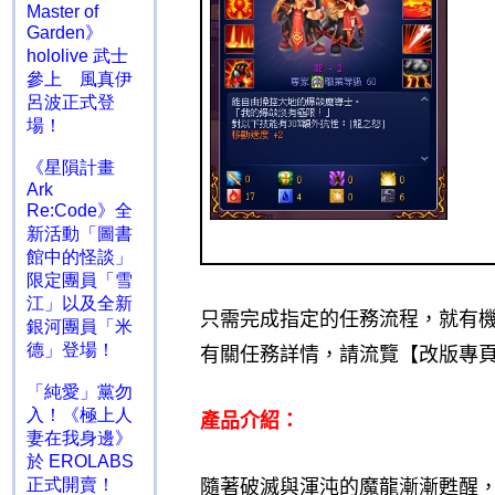
Master of
Garden》
hololive 武士
參上 風真伊
呂波正式登
場！
《星隕計畫
Ark
Re:Code》全
新活動「圖書
館中的怪談」
限定團員「雪
江」以及全新
只需完成指定的任務流程，就有
銀河團員「米
德」登場！
有關任務詳情，請流覽【改版專
「純愛」黨勿
入！《極上人
產品介紹：
妻在我身邊》
於 EROLABS
正式開賣！
隨著破滅與渾沌的魔龍漸漸甦醒