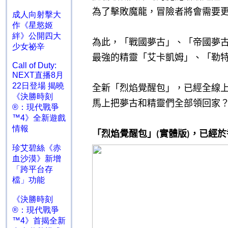
為了擊敗魔龍，冒險者將會需要
成人向射擊大
作《星慾姬
絆》公開四大
為此，「戰國夢古」、「帝國夢
少女祕辛
最強的精靈「艾卡凱姆」、「勒
Call of Duty:
NEXT直播8月
22日登場 揭曉
全新「烈焰覺醒包」，已經全線
《決勝時刻
馬上把夢古和精靈們全部領回家
®：現代戰爭
™4》全新遊戲
情報
「烈焰覺醒包」
實體版
，已經於
(
)
珍艾碧絲《赤
血沙漠》新增
「跨平台存
檔」功能
《決勝時刻
®：現代戰爭
™4》首揭全新