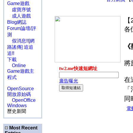
Game遊戲
虛寶序號
成人遊戲
【2
Blog網誌
各
Forum論壇/評
測
假消息!![網
《
路謠傳] 追追
追!!
下載
將
Online
Game遊戲主
程式
在
「
OpenSource
開放原始碼
同
OpenOffice
Windows
歷史新聞
Most Recent