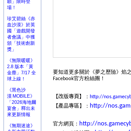
願」限時登
場！
珍艾碧絲《赤
血沙漠》於英
國「遊戲開發
者會議」中獲
頒「技術創新
獎」
《無限暖暖》
2.8 版本「黃
要知道更多關於《夢之歷險》焰
金塵」7/17 全
官方粉絲團！
球上線！
Facebook
《黑色沙
漠 MOBILE》
【改版專頁】
：
http://nos.gamecy
「2026海地爾
http://nos.ga
【產品專區
】：
宴會」釋出未
來更新情報
http://nos.gamecyb
官方網頁：
《無期迷途》