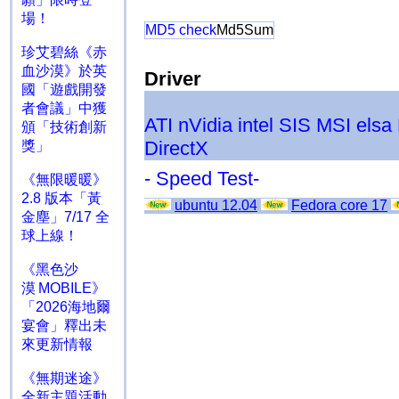
場！
MD5 check
Md5Sum
珍艾碧絲《赤
血沙漠》於英
Driver
國「遊戲開發
者會議」中獲
ATI
nVidia
intel
SIS
MSI
elsa
頒「技術創新
DirectX
獎」
- Speed Test-
《無限暖暖》
2.8 版本「黃
ubuntu 12.04
Fedora core 17
金塵」7/17 全
球上線！
《黑色沙
漠 MOBILE》
「2026海地爾
宴會」釋出未
來更新情報
《無期迷途》
全新主題活動