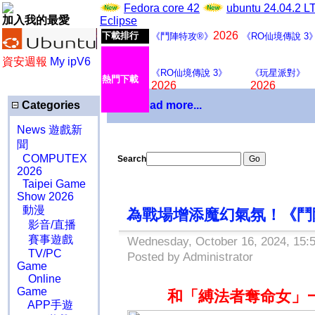
Fedora core 42
ubuntu 24.04.2 
加入我的最愛
Eclipse
2026
下載排行
《鬥陣特攻®》
《RO仙境傳說 3
資安週報
My ipV6
《RO仙境傳說 3》
《玩星派對》
熱門下載
2026
2026
Categories
Download more...
News 遊戲新
聞
COMPUTEX
Search
2026
Taipei Game
Show 2026
動漫
為戰場增添魔幻氣氛！《鬥陣
影音/直播
賽事遊戲
Wednesday, October 16, 2024, 15:
TV/PC
Posted by Administrator
Game
Online
Game
和「縛法者奪命女
」
APP手遊