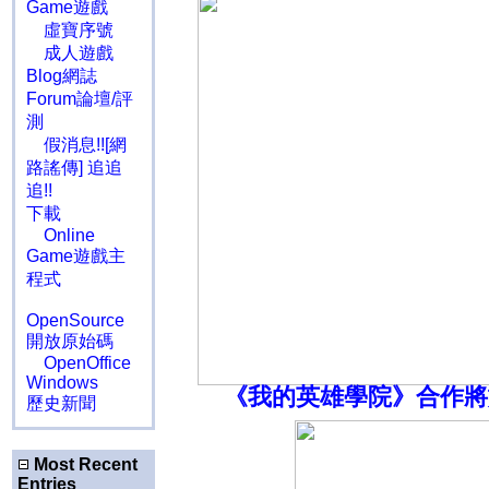
Game遊戲
虛寶序號
成人遊戲
Blog網誌
Forum論壇/評
測
假消息!![網
路謠傳] 追追
追!!
下載
Online
Game遊戲主
程式
OpenSource
開放原始碼
OpenOffice
Windows
《我的英雄學院》合作將
歷史新聞
Most Recent
Entries