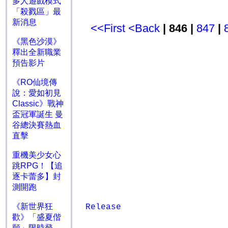
多人遊戲模式
「殺戮區」最
新消息
<<First
<Back
| 846 |
847
|
《黑色沙漠》
釋出全新職業
預告影片
《RO仙境傳
說：愛如初見
Classic》戰神
盃冠軍誕生 曼
谷總決賽熱血
直擊
重機美少女心
跳RPG！【追
逐卡蕾多】封
測開跑
《新世界狂
Release
歡》「盛夏偕
願」限時登