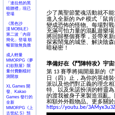
「達拉然的黑
暗贈禮」現已
少了萬聖節驚魂活動就不能
登場
進入全新的
模式「鼠肯
PvP
《黑色沙
變成恐怖的怪物。每場對戰
漠 MOBILE》
充滿可怕力量的混亂遊樂場
第二波「內容
將回歸整個賽季，並帶來新
簡化」登場 順
探索鬧鬼的城堡、解決陰森
暢冒險無負擔
暗秘密！
成人輕量
MMORPG《夢
準備好在《鬥陣特攻》宇宙
幻欲獸屋》限
第
賽季將揭開最新的《
量付費刪檔封
13
測開放
日（四）止，為你的英雄裝
派以及他們對正義的理念相
XL Games 開
特、以及朱諾扮演的輕靈為
發、Kakao
的渡我被身子來製造混亂。
Games 發行的
和額外外觀物品。更多關於
全新
https://youtu.be/3AMyx3u3
MMORPG《上
古世紀 S》預