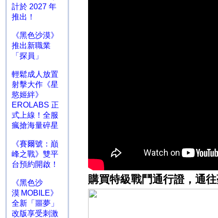
計於 2027 年
推出！
《黑色沙漠》
推出新職業
「探員」
輕鬆成人放置
射擊大作《星
慾姬絆》
EROLABS 正
式上線！全服
瘋搶海量碎星
《賽爾號：巔
峰之戰》雙平
台預約開啟！
購買特級戰鬥通行證，通往
《黑色沙
漠 MOBILE》
全新「噩夢」
改版享受刺激