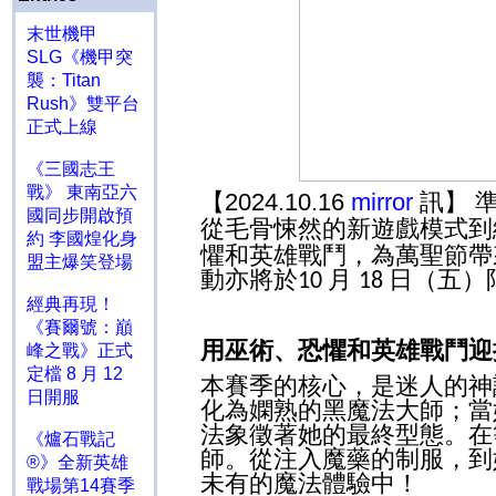
末世機甲
SLG《機甲突
襲：Titan
Rush》雙平台
正式上線
《三國志王
戰》 東南亞六
【2024.10.16
mirror
訊】 
國同步開啟預
從毛骨悚然的新遊戲模式到
約 李國煌化身
懼和英雄戰鬥，為萬聖節帶
盟主爆笑登場
動亦將於
月
日（五）
10
18
經典再現！
《賽爾號：巔
用巫術、恐懼和英雄戰鬥
峰之戰》正式
定檔 8 月 12
本賽季的核心，是迷人的神
日開服
化為嫻熟的黑魔法大師；當
法象徵著她的最終型態。在
《爐石戰記
師。從注入魔藥的制服，到
®》全新英雄
未有的魔法體驗中！
戰場第14賽季