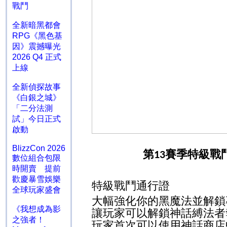
戰鬥
全新暗黑都會
RPG《黑色基
因》震撼曝光
2026 Q4 正式
上線
全新偵探故事
《白銀之城》
「二分法測
試」今日正式
啟動
BlizzCon 2026
第
賽季特級戰
13
數位組合包限
時開賣 提前
歡慶暴雪娛樂
特級戰鬥通行證
全球玩家盛會
大幅強化你的黑魔法並解
《我想成為影
讓玩家可以解鎖神話縛法者
之強者！
玩家首次可以使用神話商店