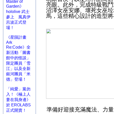
Master of
亮眼。此外，完成特級戰鬥
Garden》
沼澤女巫安娜、壞死女巫垃
hololive 武士
馬，這些精心設計的造型將
參上 風真伊
呂波正式登
場！
《星隕計畫
Ark
Re:Code》全
新活動「圖書
館中的怪談」
限定團員「雪
江」以及全新
銀河團員「米
德」登場！
「純愛」黨勿
入！《極上人
妻在我身邊》
於 EROLABS
準備好迎接充滿魔法、力量
正式開賣！