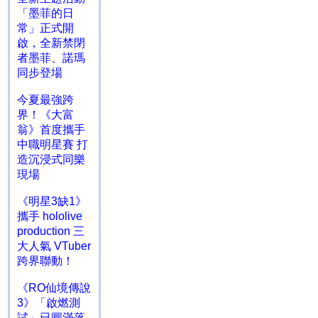
「墨菲的日
常」正式開
啟，全新禁閉
者墨菲、諾瑪
同步登場
今夏最強跨
界！《大富
翁》首度攜手
中職明星賽 打
造沉浸式同樂
現場
《明星3缺1》
攜手 hololive
production 三
大人氣 VTuber
跨界聯動！
《RO仙境傳說
3》「啟燃測
試」已圓滿落