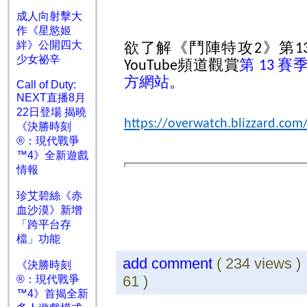
成人向射擊大
作《星慾姬
絆》公開四大
欲了解《鬥陣特攻
》第
2
1
少女祕辛
頻道觀賞
第
賽
YouTube
13
方網站
。
Call of Duty:
NEXT直播8月
22日登場 揭曉
https://overwatch.blizzard.com
《決勝時刻
®：現代戰爭
™4》全新遊戲
情報
珍艾碧絲《赤
血沙漠》新增
「跨平台存
檔」功能
add comment
( 234 views 
《決勝時刻
61 )
®：現代戰爭
™4》首揭全新