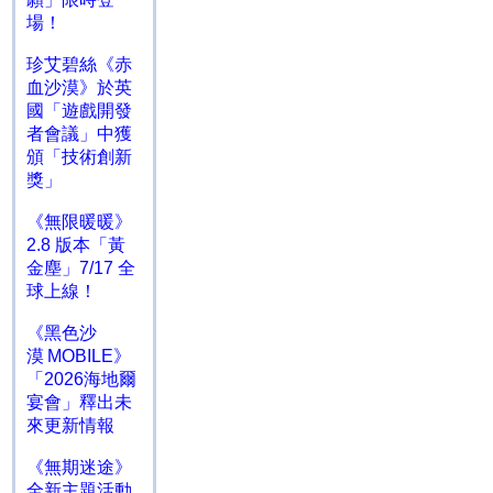
場！
珍艾碧絲《赤
血沙漠》於英
國「遊戲開發
者會議」中獲
頒「技術創新
獎」
《無限暖暖》
2.8 版本「黃
金塵」7/17 全
球上線！
《黑色沙
漠 MOBILE》
「2026海地爾
宴會」釋出未
來更新情報
《無期迷途》
全新主題活動