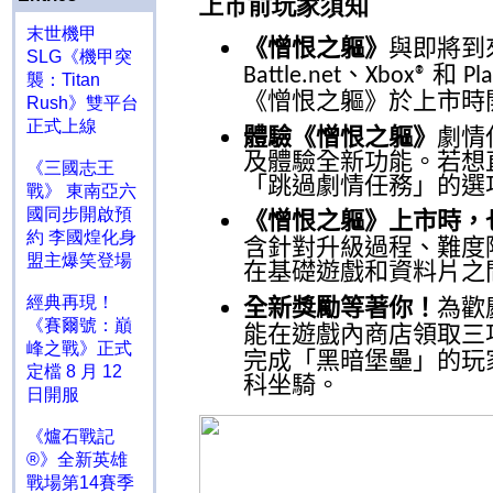
上市前玩家須知
末世機甲
《憎恨之軀》
與即將到
SLG《機甲突
、
和
Battle.net
Xbox®
Pl
襲：Titan
《憎恨之軀》於上市時
Rush》雙平台
正式上線
體驗《憎恨之軀》
劇情
及體驗全新功能。若想
《三國志王
「跳過劇情任務」的選
戰》 東南亞六
國同步開啟預
《憎恨之軀》上市時，
約 李國煌化身
含針對升級過程、難度
盟主爆笑登場
在基礎遊戲和資料片之
經典再現！
全新獎勵等著你！
為歡
《賽爾號：巔
能在遊戲內商店領取三
峰之戰》正式
完成「黑暗堡壘」的玩
定檔 8 月 12
科坐騎。
日開服
《爐石戰記
®》全新英雄
戰場第14賽季