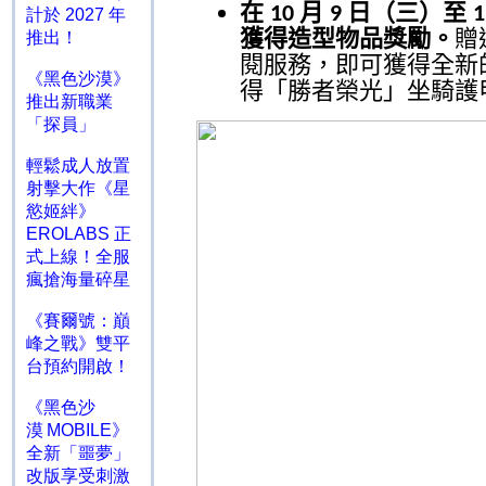
在
月
日（三）至
10
9
計於 2027 年
獲得造型物品獎勵。
贈
推出！
閱服務，即可獲得全新
《黑色沙漠》
得「勝者榮光」坐騎護
推出新職業
「探員」
輕鬆成人放置
射擊大作《星
慾姬絆》
EROLABS 正
式上線！全服
瘋搶海量碎星
《賽爾號：巔
峰之戰》雙平
台預約開啟！
《黑色沙
漠 MOBILE》
全新「噩夢」
改版享受刺激