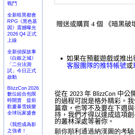
戰鬥
全新暗黑都會
RPG《黑色基
贈送或購買
4
個 《暗黑破
因》震撼曝光
2026 Q4 正式
上線
全新偵探故事
如果在預載遊戲或推出
《白銀之城》
「二分法測
客服團隊的推特帳號
或
試」今日正式
啟動
BlizzCon 2026
從在
年
中公
2023
BlizzCon
數位組合包限
的過程可說是格外精彩。我
時開賣 提前
歡慶暴雪娛樂
篇章，也等不及要在下週與
全球玩家盛會
持，我們才得以達成這項創
的叢林深處等著你。
《我想成為影
願你順利通過納漢圖的考驗
之強者！