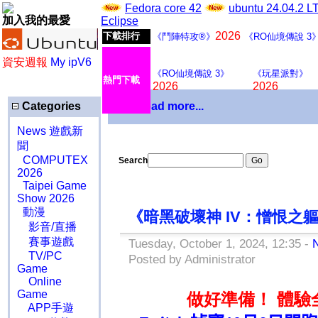
Fedora core 42
ubuntu 24.04.2 
加入我的最愛
Eclipse
2026
下載排行
《鬥陣特攻®》
《RO仙境傳說 3
資安週報
My ipV6
《RO仙境傳說 3》
《玩星派對》
熱門下載
2026
2026
Categories
Download more...
News 遊戲新
聞
COMPUTEX
Search
2026
Taipei Game
Show 2026
動漫
《暗黑破壞神 IV：憎恨之
影音/直播
賽事遊戲
Tuesday, October 1, 2024, 12:35 -
TV/PC
Posted by Administrator
Game
Online
Game
做好準備！ 體
APP手遊