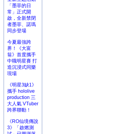
「墨菲的日
常」正式開
啟，全新禁閉
者墨菲、諾瑪
同步登場
今夏最強跨
界！《大富
翁》首度攜手
中職明星賽 打
造沉浸式同樂
現場
《明星3缺1》
攜手 hololive
production 三
大人氣 VTuber
跨界聯動！
《RO仙境傳說
3》「啟燃測
試」已圓滿落