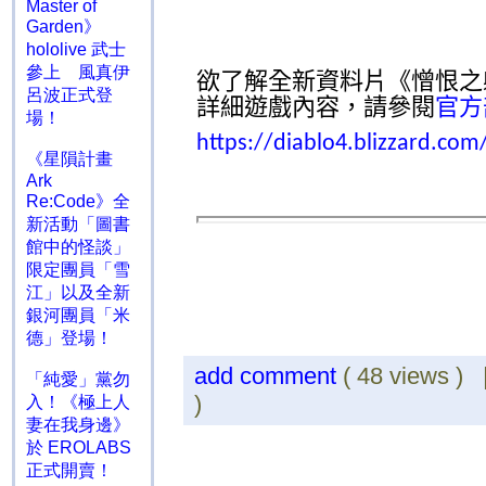
Master of
Garden》
hololive 武士
參上 風真伊
欲了解全新資料片《憎恨之
呂波正式登
詳細遊戲內容，請參閱
官方
場！
https://diablo4.blizzard.com
《星隕計畫
Ark
Re:Code》全
新活動「圖書
館中的怪談」
限定團員「雪
江」以及全新
銀河團員「米
德」登場！
add comment
( 48 views )
「純愛」黨勿
)
入！《極上人
妻在我身邊》
於 EROLABS
正式開賣！