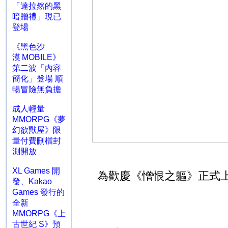
「達拉然的黑
暗贈禮」現已
登場
《黑色沙
漠 MOBILE》
第二波「內容
簡化」登場 順
暢冒險無負擔
成人輕量
MMORPG《夢
幻欲獸屋》限
量付費刪檔封
測開放
XL Games 開
為歡慶《憎恨之軀》正式
發、Kakao
Games 發行的
全新
MMORPG《上
古世紀 S》預