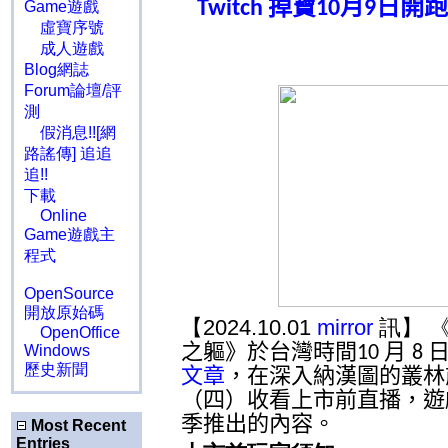
掉寶
月
日開跑
Twitch
10
9
Game遊戲
虛寶序號
成人遊戲
Blog網誌
Forum論壇/評
測
假消息!![網
路謠傳] 追追
追!!
下載
Online
Game遊戲主
程式
OpenSource
開放原始碼
【2024.10.01
mirror
訊】 
OpenOffice
之軀》於台灣時間
月
Windows
10
8
歷史新聞
文章
，在深入納漢圖的叢林
（四）收看上市前直播，遊
季推出的內容。
Most Recent
Entries