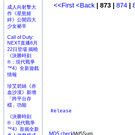
<<First
<Back
| 873 |
874
|
成人向射擊大
作《星慾姬
絆》公開四大
少女祕辛
Call of Duty:
NEXT直播8月
22日登場 揭曉
《決勝時刻
®：現代戰爭
™4》全新遊戲
情報
珍艾碧絲《赤
血沙漠》新增
「跨平台存
檔」功能
Release
《決勝時刻
®：現代戰爭
™4》首揭全新
MD5 check
Md5Sum