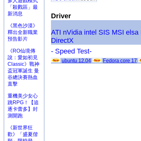
多人遊戲模式
「殺戮區」最
新消息
Driver
《黑色沙漠》
ATI
nVidia
intel
SIS
MSI
elsa
釋出全新職業
預告影片
DirectX
- Speed Test-
《RO仙境傳
說：愛如初見
ubuntu 12.04
Fedora core 17
Classic》戰神
盃冠軍誕生 曼
谷總決賽熱血
直擊
重機美少女心
跳RPG！【追
逐卡蕾多】封
測開跑
《新世界狂
歡》「盛夏偕
願」限時登