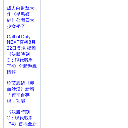
成人向射擊大
作《星慾姬
絆》公開四大
少女祕辛
Call of Duty:
NEXT直播8月
22日登場 揭曉
《決勝時刻
®：現代戰爭
™4》全新遊戲
情報
珍艾碧絲《赤
血沙漠》新增
「跨平台存
檔」功能
《決勝時刻
®：現代戰爭
™4》首揭全新