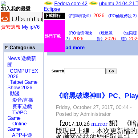
Fedora core 42
ubuntu 24.04.2 
加入我的最愛
Eclipse
2026
下載排行
《鬥陣特攻®》
《RO仙境傳說 3
資安週報
My ipV6
《RO仙境傳說
《玩星派
《無限暖
熱門下載
2026
2026
202
3》
對》
暖》
Categories
Download more...
News 遊戲新
聞
COMPUTEX
Search
2026
Taipei Game
Show 2026
動漫
《暗黑破壞神III》PC、PlaySt
影音/直播
賽事遊戲
Friday, October 27, 2017, 00:44 -
O
TV/PC
Posted by Administrator
Game
《暗
【
mirror
訊】
Online
2017.10.26
Game
版現已上線，本次更新檔的
APP手遊
多職業的技能皆明顯提升，