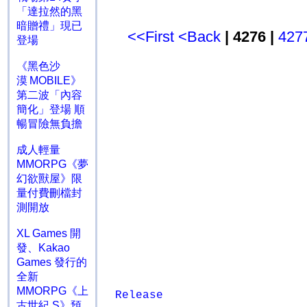
「達拉然的黑
暗贈禮」現已
<<First
<Back
| 4276 |
427
登場
《黑色沙
漠 MOBILE》
第二波「內容
簡化」登場 順
暢冒險無負擔
成人輕量
MMORPG《夢
幻欲獸屋》限
量付費刪檔封
測開放
XL Games 開
發、Kakao
Games 發行的
全新
MMORPG《上
Release
古世紀 S》預