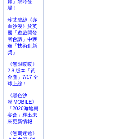
願」限時登
場！
珍艾碧絲《赤
血沙漠》於英
國「遊戲開發
者會議」中獲
頒「技術創新
獎」
《無限暖暖》
2.8 版本「黃
金塵」7/17 全
球上線！
《黑色沙
漠 MOBILE》
「2026海地爾
宴會」釋出未
來更新情報
《無期迷途》