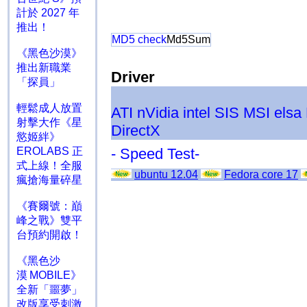
計於 2027 年
推出！
MD5 check
Md5Sum
《黑色沙漠》
推出新職業
Driver
「探員」
輕鬆成人放置
ATI
nVidia
intel
SIS
MSI
elsa
射擊大作《星
DirectX
慾姬絆》
EROLABS 正
- Speed Test-
式上線！全服
ubuntu 12.04
Fedora core 17
瘋搶海量碎星
《賽爾號：巔
峰之戰》雙平
台預約開啟！
《黑色沙
漠 MOBILE》
全新「噩夢」
改版享受刺激