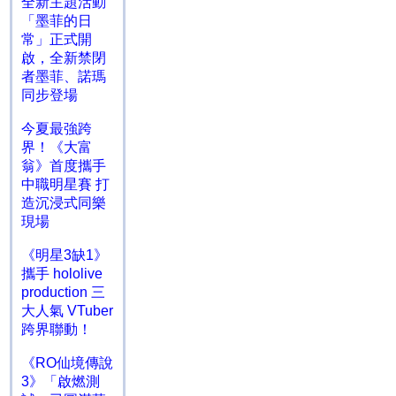
全新主題活動
「墨菲的日
常」正式開
啟，全新禁閉
者墨菲、諾瑪
同步登場
今夏最強跨
界！《大富
翁》首度攜手
中職明星賽 打
造沉浸式同樂
現場
《明星3缺1》
攜手 hololive
production 三
大人氣 VTuber
跨界聯動！
《RO仙境傳說
3》「啟燃測