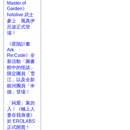
Master of
Garden》
hololive 武士
參上 風真伊
呂波正式登
場！
《星隕計畫
Ark
Re:Code》全
新活動「圖書
館中的怪談」
限定團員「雪
江」以及全新
銀河團員「米
德」登場！
「純愛」黨勿
入！《極上人
妻在我身邊》
於 EROLABS
正式開賣！