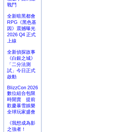
戰鬥
全新暗黑都會
RPG《黑色基
因》震撼曝光
2026 Q4 正式
上線
全新偵探故事
《白銀之城》
「二分法測
試」今日正式
啟動
BlizzCon 2026
數位組合包限
時開賣 提前
歡慶暴雪娛樂
全球玩家盛會
《我想成為影
之強者！