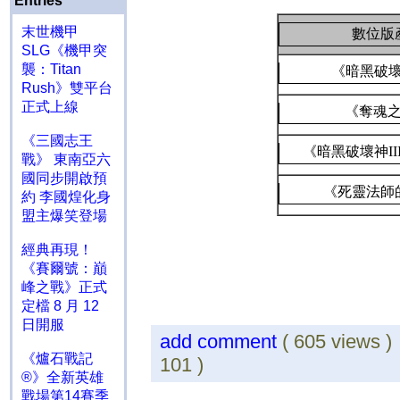
Entries
末世機甲
數位版
SLG《機甲突
襲：Titan
《暗黑破
Rush》雙平台
正式上線
《奪魂
《三國志王
《暗黑破壞神
II
戰》 東南亞六
國同步開啟預
《死靈法師
約 李國煌化身
盟主爆笑登場
經典再現！
《賽爾號：巔
峰之戰》正式
定檔 8 月 12
日開服
add comment
( 605 views 
《爐石戰記
101 )
®》全新英雄
戰場第14賽季