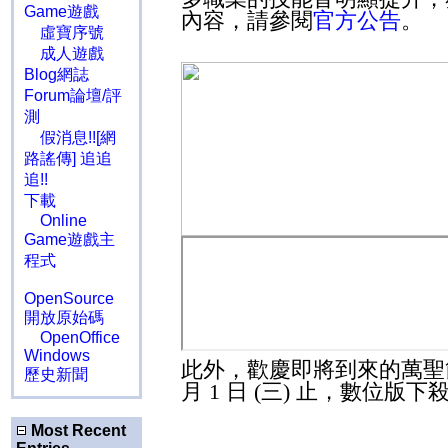
Game遊戲
內容，請參閱
官方公告
。
虛寶序號
成人遊戲
Blog網誌
Forum論壇/評
測
假消息!![網
路謠傳] 追追
追!!
下載
Online
Game遊戲主
程式
OpenSource
開放原始碼
OpenOffice
Windows
此外，歡慶即將到來的萬聖
歷史新聞
月
1
日
(
三
)
止，數位版下
Most Recent