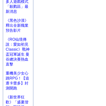
多人遊戲模式
「殺戮區」最
新消息
《黑色沙漠》
釋出全新職業
預告影片
《RO仙境傳
說：愛如初見
Classic》戰神
盃冠軍誕生 曼
谷總決賽熱血
直擊
重機美少女心
跳RPG！【追
逐卡蕾多】封
測開跑
《新世界狂
歡》「盛夏偕