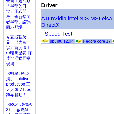
全新主題活動
Driver
「墨菲的日
常」正式開
啟，全新禁閉
ATI
nVidia
intel
SIS
MSI
elsa
者墨菲、諾瑪
DirectX
同步登場
- Speed Test-
今夏最強跨
ubuntu 12.04
Fedora core 17
界！《大富
翁》首度攜手
中職明星賽 打
造沉浸式同樂
現場
《明星3缺1》
攜手 hololive
production 三
大人氣 VTuber
跨界聯動！
《RO仙境傳說
3》「啟燃測