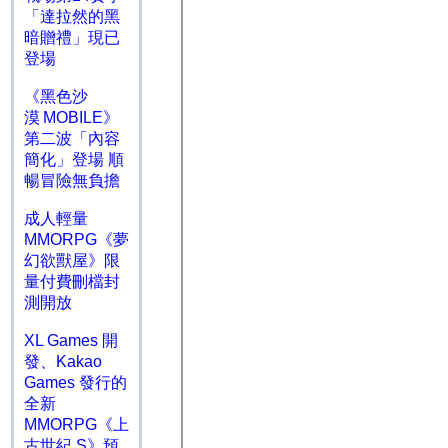
「達拉然的黑
暗贈禮」現已
登場
《黑色沙
漠 MOBILE》
第二波「內容
簡化」登場 順
暢冒險無負擔
成人輕量
MMORPG《夢
幻欲獸屋》限
量付費刪檔封
測開放
XL Games 開
發、Kakao
Games 發行的
全新
MMORPG《上
古世紀 S》預