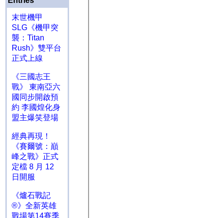
Entries
末世機甲
SLG《機甲突
襲：Titan
Rush》雙平台
正式上線
《三國志王
戰》 東南亞六
國同步開啟預
約 李國煌化身
盟主爆笑登場
經典再現！
《賽爾號：巔
峰之戰》正式
定檔 8 月 12
日開服
《爐石戰記
®》全新英雄
戰場第14賽季