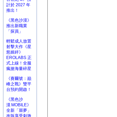
計於 2027 年
推出！
《黑色沙漠》
推出新職業
「探員」
輕鬆成人放置
射擊大作《星
慾姬絆》
EROLABS 正
式上線！全服
瘋搶海量碎星
《賽爾號：巔
峰之戰》雙平
台預約開啟！
《黑色沙
漠 MOBILE》
全新「噩夢」
改版享受刺激