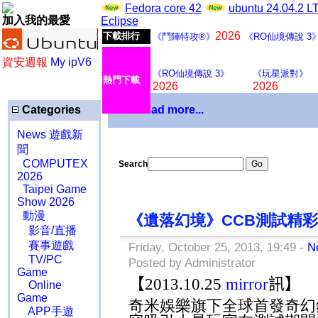
Fedora core 42
ubuntu 24.04.2 
加入我的最愛
Eclipse
2026
下載排行
《鬥陣特攻®》
《RO仙境傳說 3
資安週報
My ipV6
《RO仙境傳說 3》
《玩星派對》
熱門下載
2026
2026
Categories
Download more...
News 遊戲新
聞
COMPUTEX
Search
2026
Taipei Game
Show 2026
動漫
《遺落幻境》CCB測試精
影音/直播
賽事遊戲
Friday, October 25, 2013, 19:49 -
N
TV/PC
Posted by Administrator
Game
【
2013.10.25
mirror
訊】
Online
Game
奇米娛樂旗下全球首發奇幻
APP手遊