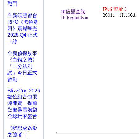
戰鬥
全新暗黑都會
RPG《黑色基
因》震撼曝光
2026 Q4 正式
上線
全新偵探故事
《白銀之城》
「二分法測
試」今日正式
啟動
BlizzCon 2026
數位組合包限
時開賣 提前
歡慶暴雪娛樂
全球玩家盛會
《我想成為影
之強者！