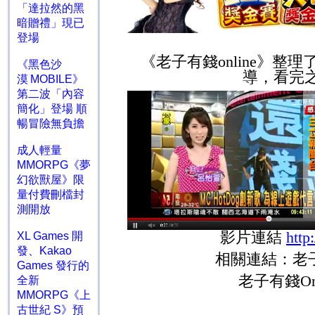
「達拉然的黑
暗贈禮」現已
登場
《老子有錢
online
》整理
《黑色沙
導，看完
漠 MOBILE》
第二波「內容
簡化」登場 順
暢冒險無負擔
成人輕量
MMORPG《夢
幻欲獸屋》限
量付費刪檔封
測開放
影片連結
htt
XL Games 開
發、Kakao
相關連結：老
Games 發行的
老子有錢
O
全新
MMORPG《上
古世紀 S》預