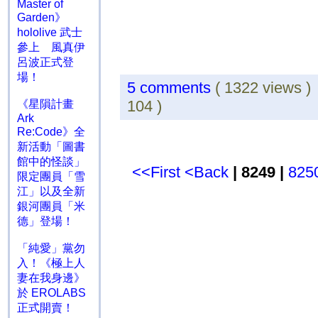
Master of
Garden》
hololive 武士
參上 風真伊
呂波正式登
場！
5 comments
( 1322 views 
104 )
《星隕計畫
Ark
Re:Code》全
新活動「圖書
館中的怪談」
<<First
<Back
| 8249 |
825
限定團員「雪
江」以及全新
銀河團員「米
德」登場！
「純愛」黨勿
入！《極上人
妻在我身邊》
於 EROLABS
正式開賣！