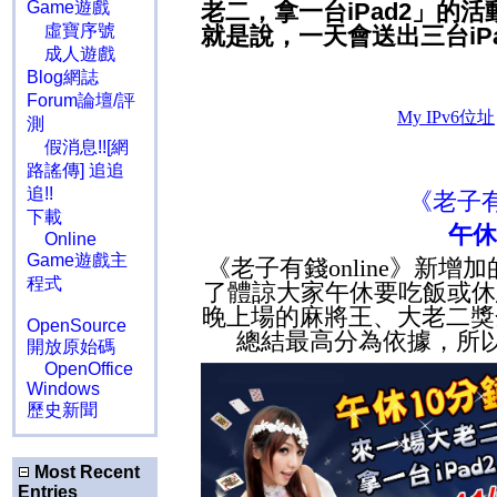
Game遊戲
老二，拿一台iPad2」的
虛寶序號
就是說，一天會送出三台iP
成人遊戲
Blog網誌
Forum論壇/評
測
假消息!![網
路謠傳] 追追
追!!
《老子有
下載
午休
Online
Game遊戲主
《老子有錢
online
》新增加
程式
了體諒大家午休要吃飯或休
晚上場的麻將王、大老二獎
OpenSource
總結最高分為依據，所
開放原始碼
OpenOffice
Windows
歷史新聞
Most Recent
Entries