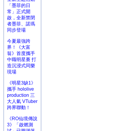
「墨菲的日
常」正式開
啟，全新禁閉
者墨菲、諾瑪
同步登場
今夏最強跨
界！《大富
翁》首度攜手
中職明星賽 打
造沉浸式同樂
現場
《明星3缺1》
攜手 hololive
production 三
大人氣 VTuber
跨界聯動！
《RO仙境傳說
3》「啟燃測
試」已圓滿落