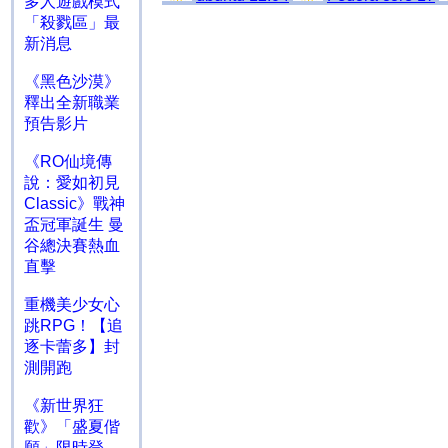
多人遊戲模式
「殺戮區」最
新消息
《黑色沙漠》
釋出全新職業
預告影片
《RO仙境傳
說：愛如初見
Classic》戰神
盃冠軍誕生 曼
谷總決賽熱血
直擊
重機美少女心
跳RPG！【追
逐卡蕾多】封
測開跑
《新世界狂
歡》「盛夏偕
願」限時登