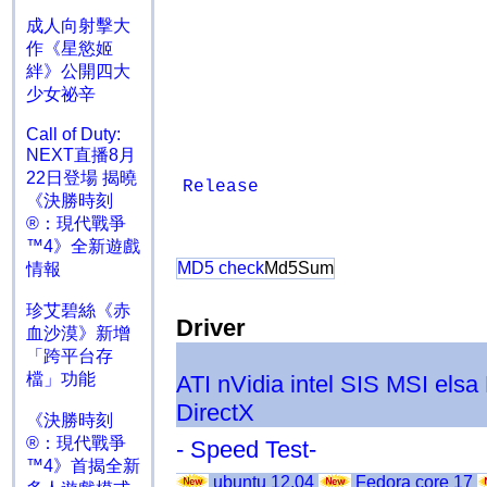
成人向射擊大
作《星慾姬
絆》公開四大
少女祕辛
Call of Duty:
NEXT直播8月
22日登場 揭曉
Release
《決勝時刻
®：現代戰爭
™4》全新遊戲
MD5 check
Md5Sum
情報
珍艾碧絲《赤
Driver
血沙漠》新增
「跨平台存
檔」功能
ATI
nVidia
intel
SIS
MSI
elsa
DirectX
《決勝時刻
®：現代戰爭
- Speed Test-
™4》首揭全新
ubuntu 12.04
Fedora core 17