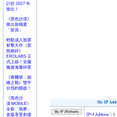
計於 2027 年
推出！
《黑色沙漠》
推出新職業
「探員」
輕鬆成人放置
射擊大作《星
慾姬絆》
EROLABS 正
式上線！全服
瘋搶海量碎星
《賽爾號：巔
峰之戰》雙平
台預約開啟！
《黑色沙
漠 MOBILE》
全新「噩夢」
改版享受刺激