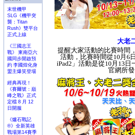
末世機甲
SLG《機甲突
襲：Titan
Rush》雙平台
正式上線
大老
《三國志王
提醒大家活動的比賽時間
戰》 東南亞六
活動，比賽時間從
10
月
6
國同步開啟預
iPad2
」活動是從
10
月
13
日
約 李國煌化身
官網所發
盟主爆笑登場
經典再現！
《賽爾號：巔
峰之戰》正式
定檔 8 月 12
日開服
《爐石戰記
®》全新英雄
戰場第14賽季