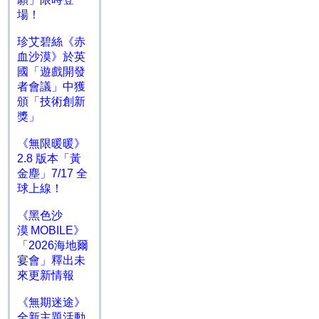
場！
珍艾碧絲《赤
血沙漠》於英
國「遊戲開發
者會議」中獲
頒「技術創新
獎」
《無限暖暖》
2.8 版本「黃
金塵」7/17 全
球上線！
《黑色沙
漠 MOBILE》
「2026海地爾
宴會」釋出未
來更新情報
《無期迷途》
全新主題活動