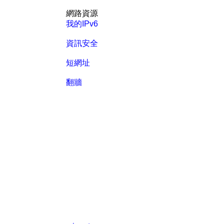
網路資源
我的IPv6
資訊安全
短網址
翻牆