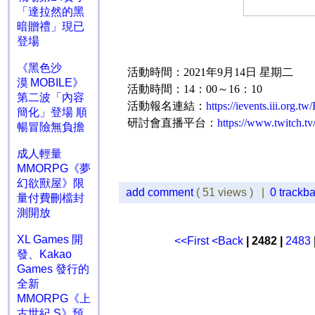
「達拉然的黑
暗贈禮」現已
登場
《黑色沙
活動時間：
2021
年
9
月
14
日 星期二
漠 MOBILE》
活動時間：
14
：
00
～
16
：
10
第二波「內容
活動報名連結：
https://ievents.iii.org
簡化」登場 順
研討會直播平台：
https://www.twitch.tv/
暢冒險無負擔
成人輕量
MMORPG《夢
幻欲獸屋》限
add comment
( 51 views ) |
0 trackb
量付費刪檔封
測開放
XL Games 開
<<First
<Back
| 2482 |
2483
發、Kakao
Games 發行的
全新
MMORPG《上
古世紀 S》預