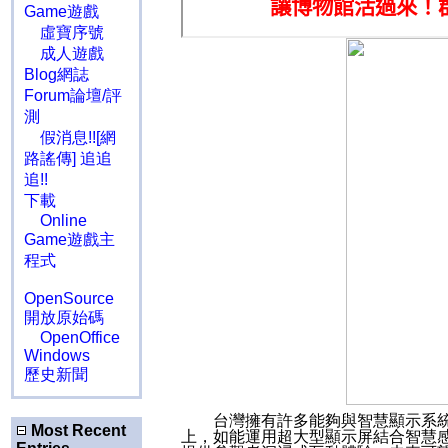
Game遊戲
虛寶序號
成人遊戲
Blog網誌
Forum論壇/評
測
假消息!![網
路謠傳] 追追
追!!
下載
Online
Game遊戲主
程式
OpenSource
開放原始碼
OpenOffice
Windows
歷史新聞
台灣擁有許多能夠與智慧顯示系
Most Recent
上，如能運用超大型顯示屏結合智慧