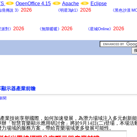
LTS
OpenOffice 4.15
Apache
Eclipse
2026
2026
仙境傳說 3》
《明星3缺1》
《黑色沙漠 MO
2026
2026
2026
星派對》
《無限暖暖》
《星城Online》
享顯示器產業前瞻
戲新聞
示產業技術享譽國際，如何加速發展，為潛力場域注入多元創新
舉辦「智慧育樂顯示應用研討會」將於
9
月
14
日
(
二
)
登場，本場活
潛力場域的服務方案，帶給育樂場域更多發展可能性。