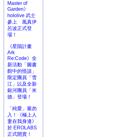
Master of
Garden》
hololive 武士
參上 風真伊
呂波正式登
場！
《星隕計畫
Ark
Re:Code》全
新活動「圖書
館中的怪談」
限定團員「雪
江」以及全新
銀河團員「米
德」登場！
「純愛」黨勿
入！《極上人
妻在我身邊》
於 EROLABS
正式開賣！