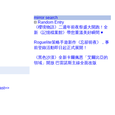
mirror search
Random Entry
《櫻境物語》二週年前夜祭盛大開跑！全
新《記憶檔案館》帶您重溫美好瞬間 ♥︎
Roguelite策略手遊新作《忘卻前夜》，事
前登錄活動即日起正式展開！
《黑色沙漠》全新卡爾佩恩「艾爾比亞的
領域」開放 巴雷諾斯主線全面改版
ast>>