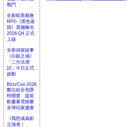
戰鬥
全新暗黑都會
RPG《黑色基
因》震撼曝光
2026 Q4 正式
上線
全新偵探故事
《白銀之城》
「二分法測
試」今日正式
啟動
BlizzCon 2026
數位組合包限
時開賣 提前
歡慶暴雪娛樂
全球玩家盛會
《我想成為影
之強者！