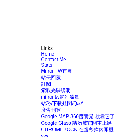
Links
Home
Contact Me
Stats
Mirror.TW首頁
站長回覆
訂閱
索取光碟說明
mirror.tw網站流量
站務/下載疑問/Q&A
廣告刊登
Google MAP 360度實景 就靠它了
Google Glass 請勿戴它開車上路
CHROMEBOOK 在幾秒鐘內開機
vvv