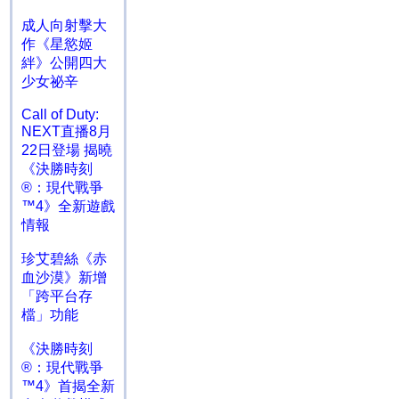
成人向射擊大
作《星慾姬
絆》公開四大
少女祕辛
Call of Duty:
NEXT直播8月
22日登場 揭曉
《決勝時刻
®：現代戰爭
™4》全新遊戲
情報
珍艾碧絲《赤
血沙漠》新增
「跨平台存
檔」功能
《決勝時刻
®：現代戰爭
™4》首揭全新