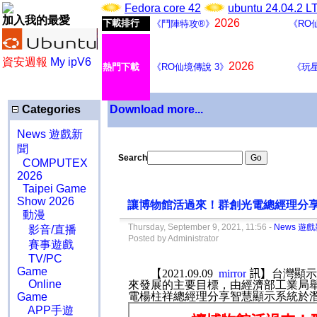
Fedora core 42
ubuntu 24.04.2 
加入我的最愛
2026
下載排行
《鬥陣特攻®》
《RO
資安週報
My ipV6
2026
熱門下載
《RO仙境傳說 3》
《玩
Categories
Download more...
News 遊戲新
聞
Search
COMPUTEX
2026
Taipei Game
Show 2026
讓博物館活過來！群創光電總經理分
動漫
Thursday, September 9, 2021, 11:56 -
News 遊
影音/直播
Posted by Administrator
賽事遊戲
TV/PC
Game
【
2021.09.09
mirror
訊】
台灣顯
Online
來發展的主要目標，由經濟部工業局
電楊柱祥總經理分享智慧顯示系統於
Game
APP手遊