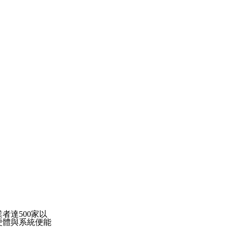
業者達
500
家以
硬體與系統便能