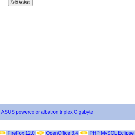
k
ASUS
powercolor
albatron
triplex
Gigabyte
FireFox 12.0
OpenOffice 3.4
PHP
MySQL
Eclipse