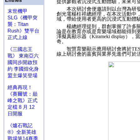
Entries
提供參觀者沉浸式互動體驗，未來可
本次研討會便邀請到以台灣為研
末世機甲
創光電楊柱祥總經理，在本次活動中
SLG《機甲突
域，帶給使用者更高的沉浸式互動體
襲：Titan
楊總經理提到，群創掌握了許多
Rush》雙平台
論是在教育亦或是育樂場域都能得到
澤擬真顯示器（
Kirameki display
），
正式上線
奇。
智慧育樂顯示應用研討會將於
TE
《三國志王
線上研討會的嘉賓與業界先進們可於
戰》 東南亞六
國同步開啟預
約 李國煌化身
盟主爆笑登場
經典再現！
《賽爾號：巔
峰之戰》正式
定檔 8 月 12
日開服
《爐石戰記
®》全新英雄
戰場第14賽季