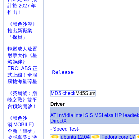
計於 2027 年
推出！
《黑色沙漠》
推出新職業
「探員」
輕鬆成人放置
射擊大作《星
慾姬絆》
EROLABS 正
Release
式上線！全服
瘋搶海量碎星
《賽爾號：巔
MD5 check
Md5Sum
峰之戰》雙平
Driver
台預約開啟！
ATI
nVidia
intel
SIS
MSI
elsa
HP
leadte
《黑色沙
DirectX
漠 MOBILE》
- Speed Test-
全新「噩夢」
ubuntu 12.04
Fedora core 17
改版享受刺激