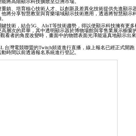
望能將高階顯示科技擴散至亞洲市場。
發重鎮、培育核心技術人才、以創新及差異化技術提供先進顯示
，他將分享智慧教室與育樂場域顯示技術應用，透過將智慧顯示
驗。
關鍵技術，結合
5G
、
AIoT
等技術趨勢，得以使顯示科技擁有更多
更高層次的昇華，其中透明顯示器於博物場館與零售業展示櫥窗
當觀看者的角度改變時，畫面中的物體表面光澤能逼真地顯示出
SL
台灣電競聯盟的
Twitch
頻道進行直播，線上報名已經正式開跑
活動時間以前透過報名系統進行登記。