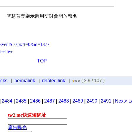
智慧育樂顯示應用研討會開放報名
.tw/EventS.aspx?t=0&id=1377
tesllive
TOP
acks
|
permalink
|
related link
|
( 2.9 / 107 )
|
2484
|
2485
|
2486
|
2487
|
2488
|
2489
|
2490
|
2491
|
Next>
L