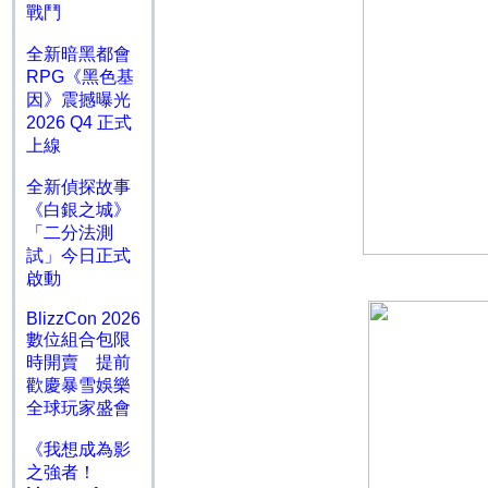
戰鬥
全新暗黑都會
RPG《黑色基
因》震撼曝光
2026 Q4 正式
上線
全新偵探故事
《白銀之城》
「二分法測
試」今日正式
啟動
BlizzCon 2026
數位組合包限
時開賣 提前
歡慶暴雪娛樂
全球玩家盛會
《我想成為影
之強者！