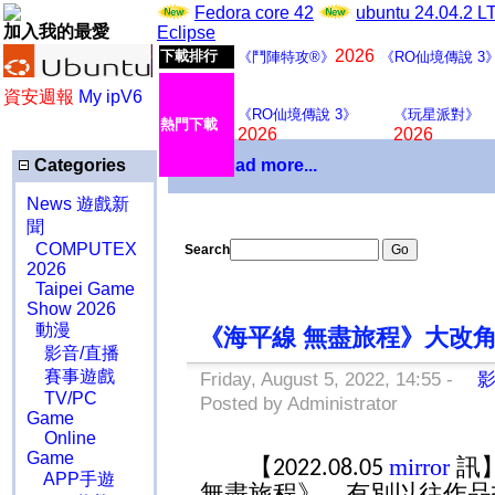
Fedora core 42
ubuntu 24.04.2 
加入我的最愛
Eclipse
2026
下載排行
《鬥陣特攻®》
《RO仙境傳說 3
資安週報
My ipV6
《RO仙境傳說 3》
《玩星派對》
熱門下載
2026
2026
Categories
Download more...
News 遊戲新
聞
COMPUTEX
Search
2026
Taipei Game
Show 2026
動漫
《海平線 無盡旅程》大改角色
影音/直播
賽事遊戲
Friday, August 5, 2022, 14:55 -
影
TV/PC
Posted by Administrator
Game
Online
Game
【
mirror
訊
2022.08.05
APP手遊
無盡旅程》，有別以往作品