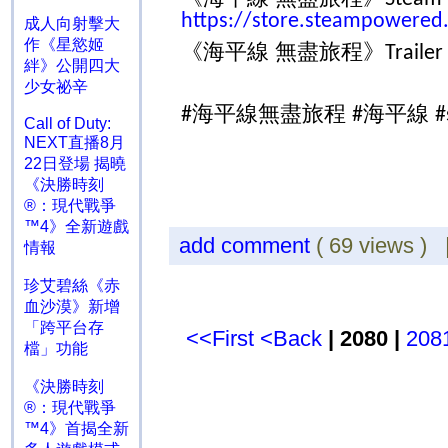
https://store.steampowere
成人向射擊大
作《星慾姬
《海平線 無盡旅程》
Trailer
絆》公開四大
少女祕辛
海平線無盡旅程
海平線
#
#
#
Call of Duty:
NEXT直播8月
22日登場 揭曉
《決勝時刻
®：現代戰爭
™4》全新遊戲
add comment
( 69 views )
情報
珍艾碧絲《赤
血沙漠》新增
「跨平台存
<<First
<Back
| 2080 |
208
檔」功能
《決勝時刻
®：現代戰爭
™4》首揭全新