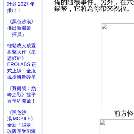
備的隨機事件。另外，在六
計於 2027 年
錨幣，它將為你帶來祝福。
推出！
《黑色沙漠》
推出新職業
「探員」
輕鬆成人放置
射擊大作《星
慾姬絆》
EROLABS 正
式上線！全服
瘋搶海量碎星
《賽爾號：巔
峰之戰》雙平
台預約開啟！
前方怪
《黑色沙
漠 MOBILE》
全新「噩夢」
改版享受刺激