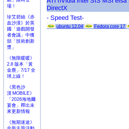
ATI
nVidia
intel
SIS
MSI
elsa
場！
DirectX
- Speed Test-
珍艾碧絲《赤
血沙漠》於英
ubuntu 12.04
Fedora core 17
國「遊戲開發
者會議」中獲
頒「技術創新
獎」
《無限暖暖》
2.8 版本「黃
金塵」7/17 全
球上線！
《黑色沙
漠 MOBILE》
「2026海地爾
宴會」釋出未
來更新情報
《無期迷途》
全新主題活動