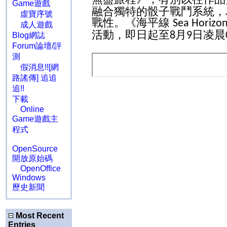
Game遊戲
融合獨特的骰子戰鬥系統，
虛寶序號
戰性。《海平線
Sea Horizo
成人遊戲
活動，即日起至
月
日凌晨
8
9
Blog網誌
Forum論壇/評
測
假消息!![網
路謠傳] 追追
追!!
下載
Online
Game遊戲主
程式
OpenSource
開放原始碼
OpenOffice
Windows
歷史新聞
Most Recent
Entries