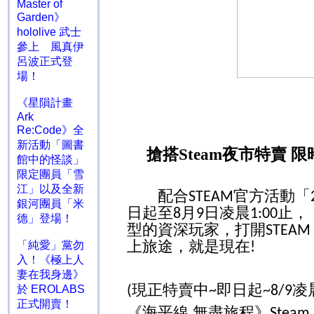
Master of
Garden》
hololive 武士
參上 風真伊
呂波正式登
場！
《星隕計畫
Ark
Re:Code》全
新活動「圖書
搶搭
Steam
夜市特賣 限
館中的怪談」
限定團員「雪
江」以及全新
配合
官方活動「
STEAM
銀河團員「米
日起至
月
日凌晨
止，
8
9
1:00
德」登場！
型的資深玩家，打開
STEAM
上旅途，就是現在
「純愛」黨勿
!
入！《極上人
妻在我身邊》
現正特賣中
即日起
凌
(
~
~8/9
於 EROLABS
正式開賣！
《海平線 無盡旅程》
Steam