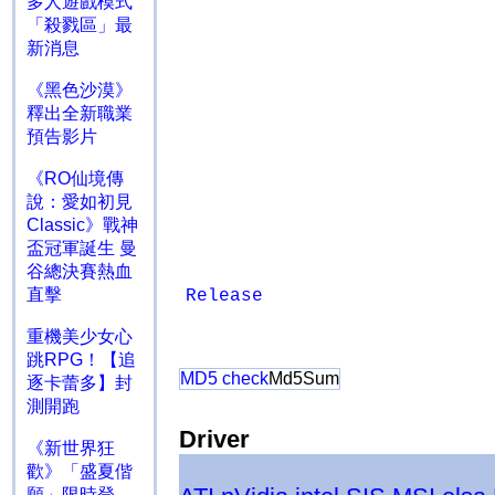
多人遊戲模式
「殺戮區」最
新消息
《黑色沙漠》
釋出全新職業
預告影片
《RO仙境傳
說：愛如初見
Classic》戰神
盃冠軍誕生 曼
谷總決賽熱血
直擊
Release
重機美少女心
跳RPG！【追
MD5 check
Md5Sum
逐卡蕾多】封
測開跑
Driver
《新世界狂
歡》「盛夏偕
願」限時登