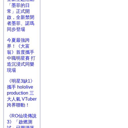
「墨菲的日
常」正式開
啟，全新禁閉
者墨菲、諾瑪
同步登場
今夏最強跨
界！《大富
翁》首度攜手
中職明星賽 打
造沉浸式同樂
現場
《明星3缺1》
攜手 hololive
production 三
大人氣 VTuber
跨界聯動！
《RO仙境傳說
3》「啟燃測
試」已圓滿落