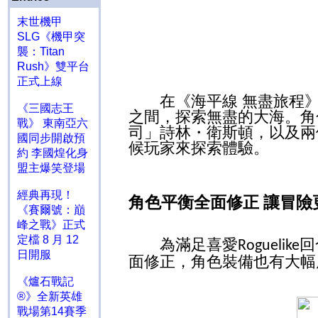
末世機甲
SLG《機甲突
襲：Titan
Rush》雙平台
正式上線
在《海平線 無盡旅程》
《三國志王
之間，探索無盡的大海。角
戰》 東南亞六
司」詩林・衛斯頓，以及兩
國同步開啟預
候玩家來探索體驗。
約 李國煌化身
盟主爆笑登場
經典再現！
角色平衡全面修正 讓冒險
《賽爾號：巔
峰之戰》正式
定檔 8 月 12
為滿足喜愛
回
Roguelike
日開服
面修正，角色裝備也有大幅
《爐石戰記
®》全新英雄
戰場第14賽季