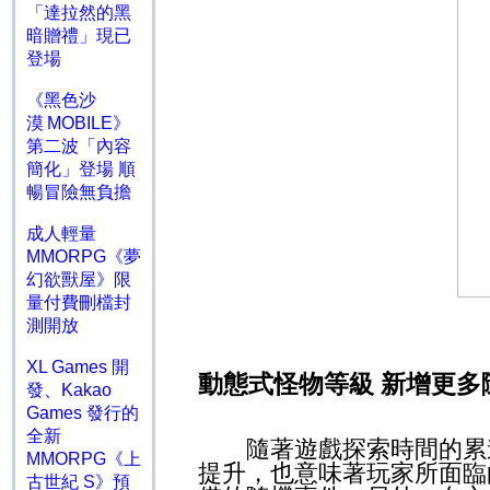
「達拉然的黑
暗贈禮」現已
登場
《黑色沙
漠 MOBILE》
第二波「內容
簡化」登場 順
暢冒險無負擔
成人輕量
MMORPG《夢
幻欲獸屋》限
量付費刪檔封
測開放
XL Games 開
動態式怪物等級 新增更多
發、Kakao
Games 發行的
全新
隨著遊戲探索時間的累進
MMORPG《上
提升，也意味著玩家所面臨
古世紀 S》預