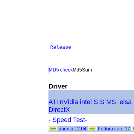
Release
MD5 check
Md5Sum
Driver
ATI
nVidia
intel
SIS
MSI
elsa
DirectX
- Speed Test-
ubuntu 12.04
Fedora core 17