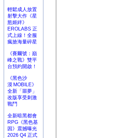
輕鬆成人放置
射擊大作《星
慾姬絆》
EROLABS 正
式上線！全服
瘋搶海量碎星
《賽爾號：巔
峰之戰》雙平
台預約開啟！
《黑色沙
漠 MOBILE》
全新「噩夢」
改版享受刺激
戰鬥
全新暗黑都會
RPG《黑色基
因》震撼曝光
2026 Q4 正式