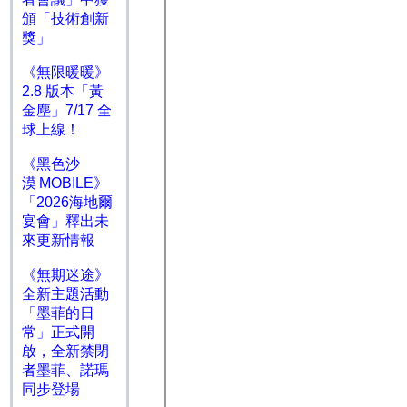
頒「技術創新
獎」
《無限暖暖》
2.8 版本「黃
金塵」7/17 全
球上線！
《黑色沙
漠 MOBILE》
「2026海地爾
宴會」釋出未
來更新情報
《無期迷途》
全新主題活動
「墨菲的日
常」正式開
啟，全新禁閉
者墨菲、諾瑪
同步登場