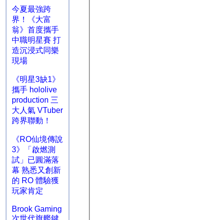
今夏最強跨
界！《大富
翁》首度攜手
中職明星賽 打
造沉浸式同樂
現場
《明星3缺1》
攜手 hololive
production 三
大人氣 VTuber
跨界聯動！
《RO仙境傳說
3》「啟燃測
試」已圓滿落
幕 熟悉又創新
的 RO 體驗獲
玩家肯定
Brook Gaming
次世代旗艦鍵