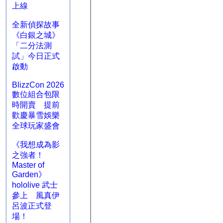
上線
全新偵探故事
《白銀之城》
「二分法測
試」今日正式
啟動
BlizzCon 2026
數位組合包限
時開賣 提前
歡慶暴雪娛樂
全球玩家盛會
《我想成為影
之強者！
Master of
Garden》
hololive 武士
參上 風真伊
呂波正式登
場！