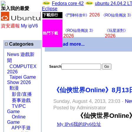
Fedora core 42
ubuntu 24.04.2 
加入我的最愛
Eclipse
2026
下載排行
《鬥陣特攻®》
《RO仙境傳說 3
資安週報
My ipV6
《RO仙境傳說 3》
《玩星派對》
熱門下載
2026
2026
Categories
Download more...
News 遊戲新
聞
COMPUTEX
Search
2026
Taipei Game
Show 2026
動漫
《仙俠世界Online》8月
影音/直播
賽事遊戲
Sunday, August 4, 2013, 23:03 -
N
TV/PC
Posted by Administrator
Game
《仙俠世界Onli
Online
Game
APP手遊