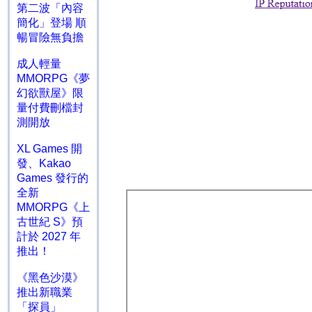
第二波「內容
簡化」登場 順
暢冒險無負擔
成人輕量
MMORPG《夢
幻欲獸屋》限
量付費刪檔封
測開放
XL Games 開
發、Kakao
Games 發行的
全新
MMORPG《上
古世紀 S》預
計於 2027 年
推出！
《黑色沙漠》
推出新職業
「探員」