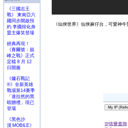
《三國志王
戰》 東南亞六
國同步開啟預
《仙俠世界》仙俠麻仔台，可愛神牛
約 李國煌化身
盟主爆笑登場
經典再現！
《賽爾號：巔
峰之戰》正式
定檔 8 月 12
日開服
《爐石戰記
®》全新英雄
戰場第14賽季
「達拉然的黑
暗贈禮」現已
登場
《黑色沙
漠 MOBILE》