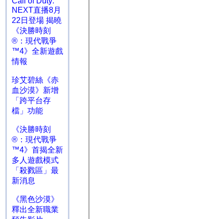
Call of Duty:
NEXT直播8月
22日登場 揭曉
《決勝時刻
®：現代戰爭
™4》全新遊戲
情報
珍艾碧絲《赤
血沙漠》新增
「跨平台存
檔」功能
《決勝時刻
®：現代戰爭
™4》首揭全新
多人遊戲模式
「殺戮區」最
新消息
《黑色沙漠》
釋出全新職業