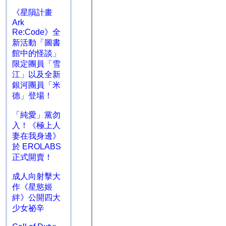
《星隕計畫
Ark
Re:Code》全
新活動「圖書
館中的怪談」
限定團員「雪
江」以及全新
銀河團員「米
德」登場！
「純愛」黨勿
入！《極上人
妻在我身邊》
於 EROLABS
正式開賣！
成人向射擊大
作《星慾姬
絆》公開四大
少女祕辛