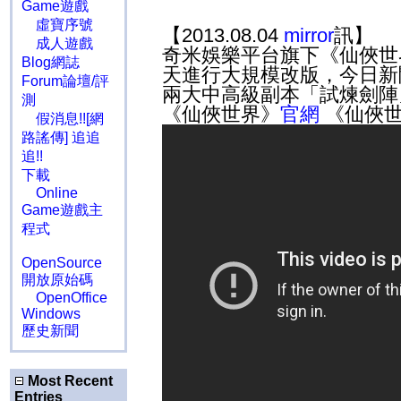
Game遊戲
虛寶序號
【2013.08.04
mirror
訊】
成人遊戲
奇米娛樂平台旗下《仙俠世
Blog網誌
天進行大規模改版，今日新
Forum論壇/評
兩大中高級副本「試煉劍陣
測
《仙俠世界》
官網
《仙俠
假消息!![網
路謠傳] 追追
追!!
下載
Online
Game遊戲主
程式
OpenSource
開放原始碼
OpenOffice
Windows
歷史新聞
Most Recent
Entries