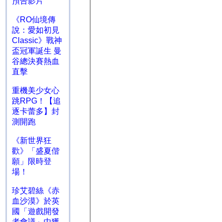
預告影片
《RO仙境傳
說：愛如初見
Classic》戰神
盃冠軍誕生 曼
谷總決賽熱血
直擊
重機美少女心
跳RPG！【追
逐卡蕾多】封
測開跑
《新世界狂
歡》「盛夏偕
願」限時登
場！
珍艾碧絲《赤
血沙漠》於英
國「遊戲開發
者會議」中獲