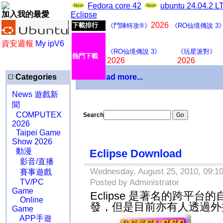
Fedora core 42
ubuntu 24.04.2 
加入我的最愛
Eclipse
2026
下載排行
《鬥陣特攻®》
《RO仙境傳說 3
資安週報
My ipV6
《RO仙境傳說 3》
《玩星派對》
熱門下載
2026
2026
Categories
Download more...
News 遊戲新
聞
COMPUTEX
Search
2026
Taipei Game
Show 2026
動漫
Eclipse Download
影音/直播
Wednesday, August 25, 2010, 09:10
賽事遊戲
TV/PC
Posted by Administrator
Game
Eclipse 是著名的跨平
Online
發，但是目前亦有人透過外掛
Game
APP手遊