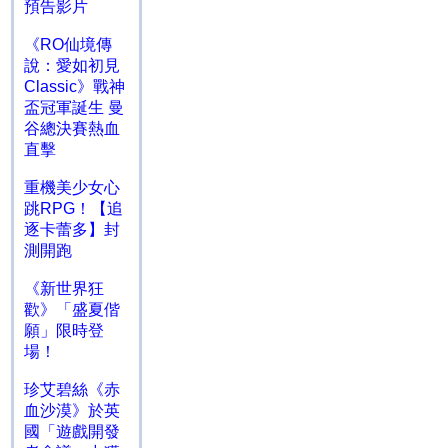
預告影片
《RO仙境傳
說：愛如初見
Classic》戰神
盃冠軍誕生 曼
谷總決賽熱血
直擊
重機美少女心
跳RPG！【追
逐卡蕾多】封
測開跑
《新世界狂
歡》「盛夏偕
願」限時登
場！
珍艾碧絲《赤
血沙漠》於英
國「遊戲開發