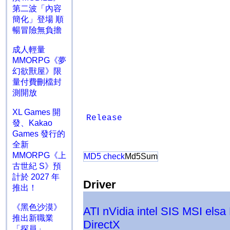
第二波「內容
簡化」登場 順
暢冒險無負擔
成人輕量
MMORPG《夢
幻欲獸屋》限
量付費刪檔封
測開放
XL Games 開
Release
發、Kakao
Games 發行的
全新
MMORPG《上
MD5 check
Md5Sum
古世紀 S》預
計於 2027 年
Driver
推出！
《黑色沙漠》
ATI
nVidia
intel
SIS
MSI
elsa
推出新職業
DirectX
「探員」