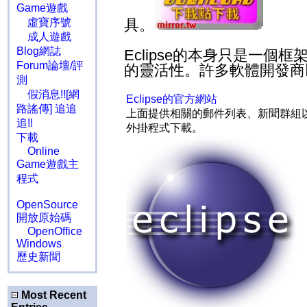
Game遊戲
虛寶序號
具。
成人遊戲
Blog網誌
Eclipse的本身只是一個
Forum論壇/評
的靈活性。許多軟體開發商以E
測
假消息!![網
Eclipse的官方網站
路謠傳] 追追
上面提供相關的郵件列表、新聞群組以及E
追!!
外掛程式下載。
下載
Online
Game遊戲主
程式
OpenSource
開放原始碼
OpenOffice
Windows
歷史新聞
Most Recent