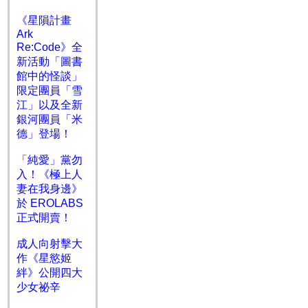
《星隕計畫
Ark
Re:Code》全
新活動「圖書
館中的怪談」
限定團員「雪
江」以及全新
銀河團員「米
德」登場！
「純愛」黨勿
入！《極上人
妻在我身邊》
於 EROLABS
正式開賣！
成人向射擊大
作《星慾姬
絆》公開四大
少女祕辛