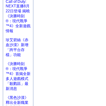
Call of Duty:
NEXT直播8月
22日登場 揭曉
《決勝時刻
®：現代戰爭
™4》全新遊戲
情報
珍艾碧絲《赤
血沙漠》新增
「跨平台存
檔」功能
《決勝時刻
®：現代戰爭
™4》首揭全新
多人遊戲模式
「殺戮區」最
新消息
《黑色沙漠》
釋出全新職業