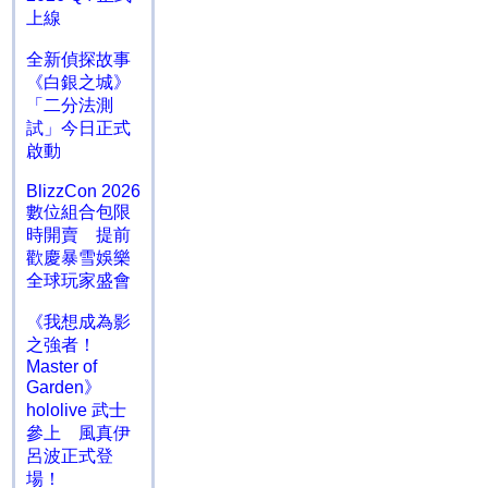
上線
全新偵探故事
《白銀之城》
「二分法測
試」今日正式
啟動
BlizzCon 2026
數位組合包限
時開賣 提前
歡慶暴雪娛樂
全球玩家盛會
《我想成為影
之強者！
Master of
Garden》
hololive 武士
參上 風真伊
呂波正式登
場！