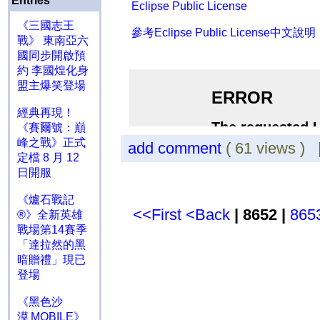
Entries
Eclipse Public License
《三國志王
參考Eclipse Public License中文說明
戰》 東南亞六
國同步開啟預
約 李國煌化身
盟主爆笑登場
經典再現！
《賽爾號：巔
峰之戰》正式
add comment
( 61 views )
定檔 8 月 12
日開服
《爐石戰記
<<First
<Back
| 8652 |
865
®》全新英雄
戰場第14賽季
「達拉然的黑
暗贈禮」現已
登場
《黑色沙
漠 MOBILE》