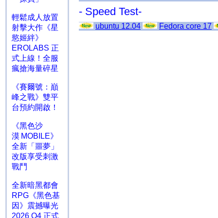
- Speed Test-
輕鬆成人放置
ubuntu 12.04
Fedora core 17
射擊大作《星
慾姬絆》
EROLABS 正
式上線！全服
瘋搶海量碎星
《賽爾號：巔
峰之戰》雙平
台預約開啟！
《黑色沙
漠 MOBILE》
全新「噩夢」
改版享受刺激
戰鬥
全新暗黑都會
RPG《黑色基
因》震撼曝光
2026 Q4 正式