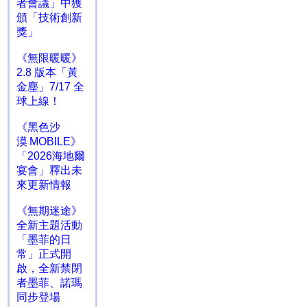
者會議」中獲
頒「技術創新
獎」
《無限暖暖》
2.8 版本「黃
金塵」7/17 全
球上線！
《黑色沙
漠 MOBILE》
「2026海地爾
宴會」釋出未
來更新情報
《無期迷途》
全新主題活動
「墨菲的日
常」正式開
啟，全新禁閉
者墨菲、諾瑪
同步登場