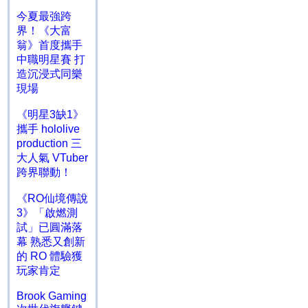
今夏最強跨
界！《大富
翁》首度攜手
中職明星賽 打
造沉浸式同樂
現場
《明星3缺1》
攜手 hololive
production 三
大人氣 VTuber
跨界聯動！
《RO仙境傳說
3》「啟燃測
試」已圓滿落
幕 熟悉又創新
的 RO 體驗獲
玩家肯定
Brook Gaming