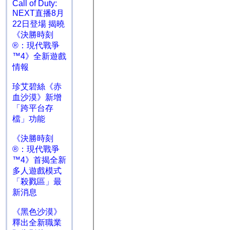
Call of Duty:
NEXT直播8月
22日登場 揭曉
《決勝時刻
®：現代戰爭
™4》全新遊戲
情報
珍艾碧絲《赤
血沙漠》新增
「跨平台存
檔」功能
《決勝時刻
®：現代戰爭
™4》首揭全新
多人遊戲模式
「殺戮區」最
新消息
《黑色沙漠》
釋出全新職業