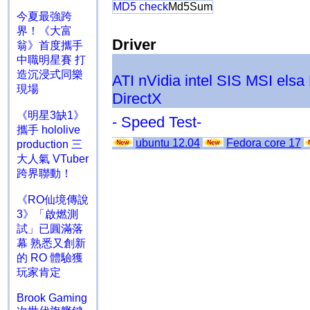
MD5 check
Md5Sum
今夏最強跨
界！《大富
Driver
翁》首度攜手
中職明星賽 打
造沉浸式同樂
ATI
nVidia
intel
SIS
MSI
elsa
現場
DirectX
《明星3缺1》
- Speed Test-
攜手 hololive
ubuntu 12.04
Fedora core 17
production 三
大人氣 VTuber
跨界聯動！
《RO仙境傳說
3》「啟燃測
試」已圓滿落
幕 熟悉又創新
的 RO 體驗獲
玩家肯定
Brook Gaming