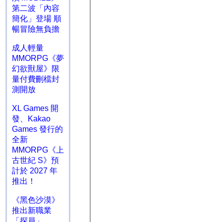
第二波「內容
簡化」登場 順
暢冒險無負擔
成人輕量
MMORPG《夢
幻欲獸屋》限
量付費刪檔封
測開放
XL Games 開
發、Kakao
Games 發行的
全新
MMORPG《上
古世紀 S》預
計於 2027 年
推出！
《黑色沙漠》
推出新職業
「探員」