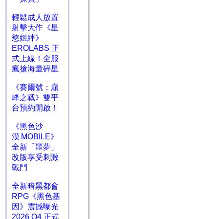
輕鬆成人放置
射擊大作《星
慾姬絆》
EROLABS 正
式上線！全服
瘋搶海量碎星
《賽爾號：巔
峰之戰》雙平
台預約開啟！
《黑色沙
漠 MOBILE》
全新「噩夢」
改版享受刺激
戰鬥
全新暗黑都會
RPG《黑色基
因》震撼曝光
2026 Q4 正式