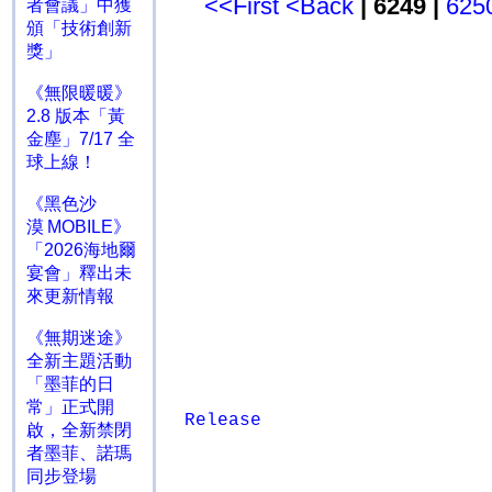
<<First
<Back
| 6249 |
625
者會議」中獲
頒「技術創新
獎」
《無限暖暖》
2.8 版本「黃
金塵」7/17 全
球上線！
《黑色沙
漠 MOBILE》
「2026海地爾
宴會」釋出未
來更新情報
《無期迷途》
全新主題活動
「墨菲的日
常」正式開
Release
啟，全新禁閉
者墨菲、諾瑪
同步登場