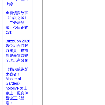
上線
全新偵探故事
《白銀之城》
「二分法測
試」今日正式
啟動
BlizzCon 2026
數位組合包限
時開賣 提前
歡慶暴雪娛樂
全球玩家盛會
《我想成為影
之強者！
Master of
Garden》
hololive 武士
參上 風真伊
呂波正式登
場！