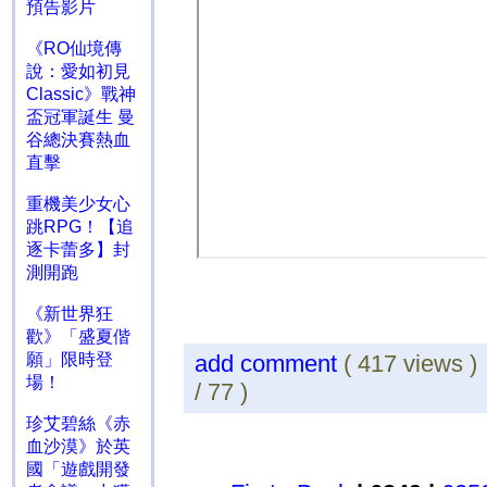
預告影片
《RO仙境傳
說：愛如初見
Classic》戰神
盃冠軍誕生 曼
谷總決賽熱血
直擊
重機美少女心
跳RPG！【追
逐卡蕾多】封
測開跑
《新世界狂
歡》「盛夏偕
願」限時登
add comment
( 417 views 
場！
/ 77 )
珍艾碧絲《赤
血沙漠》於英
國「遊戲開發