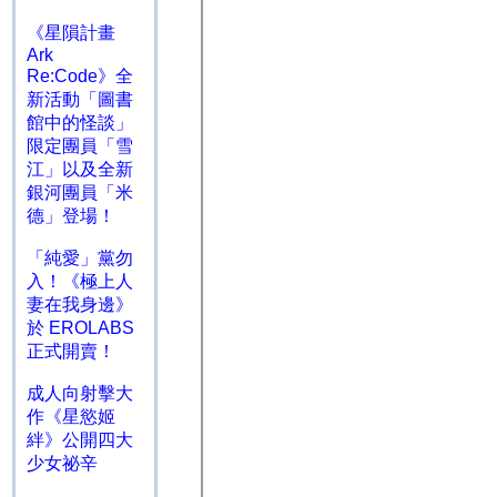
《星隕計畫
Ark
Re:Code》全
新活動「圖書
館中的怪談」
限定團員「雪
江」以及全新
銀河團員「米
德」登場！
「純愛」黨勿
入！《極上人
妻在我身邊》
於 EROLABS
正式開賣！
成人向射擊大
作《星慾姬
絆》公開四大
少女祕辛