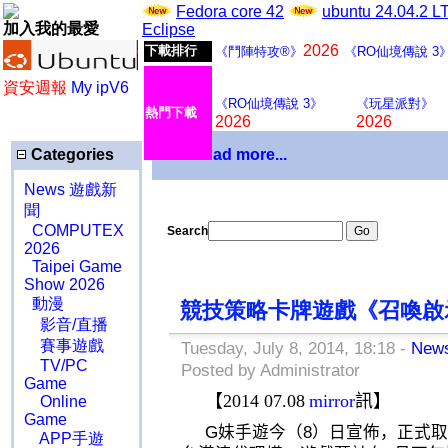
Fedora core 42
ubuntu 24.04.2 
加入我的最愛
Eclipse
2026
下載排行
《鬥陣特攻®》
《RO仙境傳說 3
資安週報
My ipV6
《RO仙境傳說 3》
《玩星派對》
熱門下載
2026
2026
Categories
Download more...
News 遊戲新
聞
COMPUTEX
Search
2026
Taipei Game
Show 2026
動漫
競技策略卡牌遊戲《召喚啟
影音/直播
賽事遊戲
Tuesday, July 8, 2014, 18:18 -
Ne
TV/PC
Posted by Administrator
Game
【
2014 07.08
mirror
訊】
Online
Game
G
妹手遊今（
8
）日宣佈，正式
APP手遊