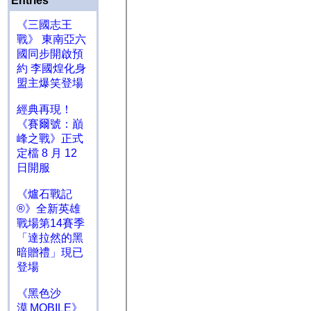
Entries
《三國志王
戰》 東南亞六
國同步開啟預
約 李國煌化身
盟主爆笑登場
經典再現！
《賽爾號：巔
峰之戰》正式
定檔 8 月 12
日開服
《爐石戰記
®》全新英雄
戰場第14賽季
「達拉然的黑
暗贈禮」現已
登場
《黑色沙
漠 MOBILE》