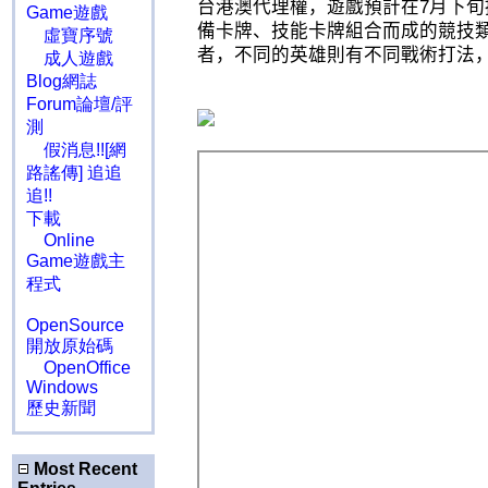
台港澳代理權，遊戲預計在
7
月下旬
Game遊戲
備卡牌、技能卡牌組合而成的競技
虛寶序號
者，不同的英雄
則
有不同
戰
術打法
成人遊戲
Blog網誌
Forum論壇/評
測
假消息!![網
路謠傳] 追追
追!!
下載
Online
Game遊戲主
程式
OpenSource
開放原始碼
OpenOffice
Windows
歷史新聞
Most Recent