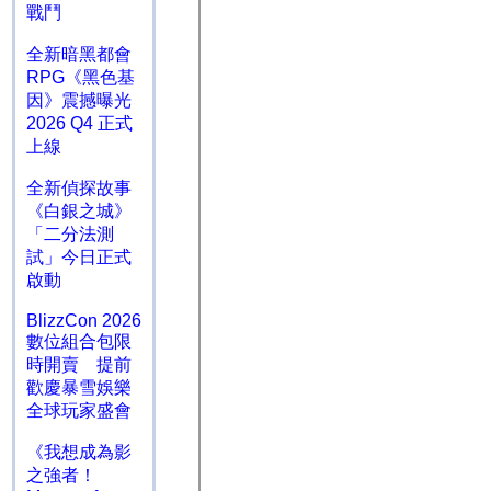
戰鬥
全新暗黑都會
RPG《黑色基
因》震撼曝光
2026 Q4 正式
上線
全新偵探故事
《白銀之城》
「二分法測
試」今日正式
啟動
BlizzCon 2026
數位組合包限
時開賣 提前
歡慶暴雪娛樂
全球玩家盛會
《我想成為影
之強者！