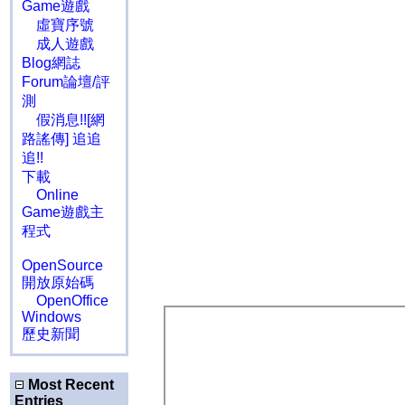
Game遊戲
虛寶序號
成人遊戲
Blog網誌
Forum論壇/評
測
假消息!![網
路謠傳] 追追
追!!
下載
Online
Game遊戲主
程式
OpenSource
開放原始碼
OpenOffice
Windows
歷史新聞
Most Recent
Entries