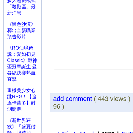
多人遊戲模式
「殺戮區」最
新消息
《黑色沙漠》
釋出全新職業
預告影片
《RO仙境傳
說：愛如初見
Classic》戰神
盃冠軍誕生 曼
谷總決賽熱血
直擊
重機美少女心
跳RPG！【追
add comment
( 443 views 
逐卡蕾多】封
96 )
測開跑
《新世界狂
歡》「盛夏偕
願」限時登