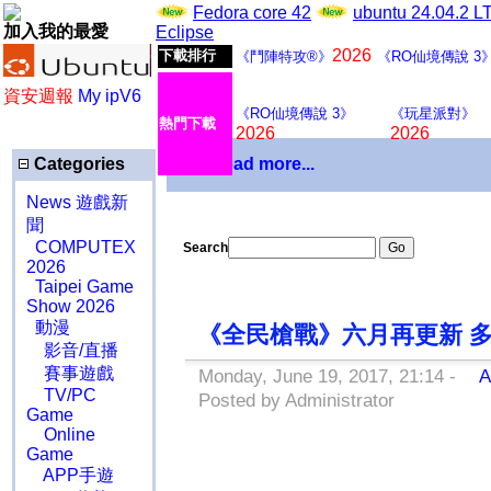
Fedora core 42
ubuntu 24.04.2 
加入我的最愛
Eclipse
2026
下載排行
《鬥陣特攻®》
《RO仙境傳說 3
資安週報
My ipV6
《RO仙境傳說 3》
《玩星派對》
熱門下載
2026
2026
Categories
Download more...
News 遊戲新
聞
COMPUTEX
Search
2026
Taipei Game
Show 2026
動漫
《全民槍戰》六月再更新 
影音/直播
賽事遊戲
Monday, June 19, 2017, 21:14 -
A
TV/PC
Posted by Administrator
Game
Online
Game
APP手遊