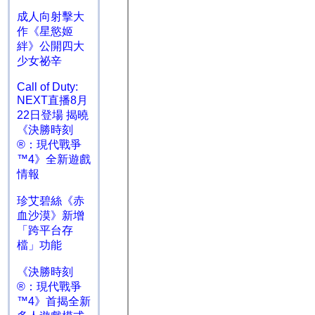
成人向射擊大
作《星慾姬
絆》公開四大
少女祕辛
Call of Duty:
NEXT直播8月
22日登場 揭曉
《決勝時刻
®：現代戰爭
™4》全新遊戲
情報
珍艾碧絲《赤
血沙漠》新增
「跨平台存
檔」功能
《決勝時刻
®：現代戰爭
™4》首揭全新