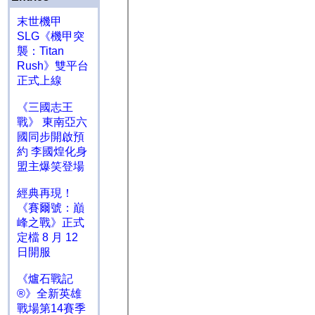
末世機甲
SLG《機甲突
襲：Titan
Rush》雙平台
正式上線
《三國志王
戰》 東南亞六
國同步開啟預
約 李國煌化身
盟主爆笑登場
經典再現！
《賽爾號：巔
峰之戰》正式
定檔 8 月 12
日開服
《爐石戰記
®》全新英雄
戰場第14賽季