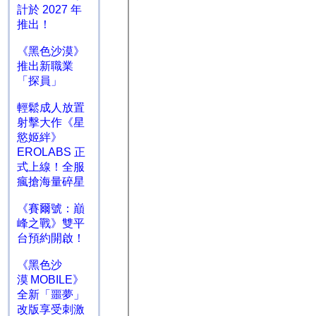
計於 2027 年
推出！
《黑色沙漠》
推出新職業
「探員」
輕鬆成人放置
射擊大作《星
慾姬絆》
EROLABS 正
式上線！全服
瘋搶海量碎星
《賽爾號：巔
峰之戰》雙平
台預約開啟！
《黑色沙
漠 MOBILE》
全新「噩夢」
改版享受刺激