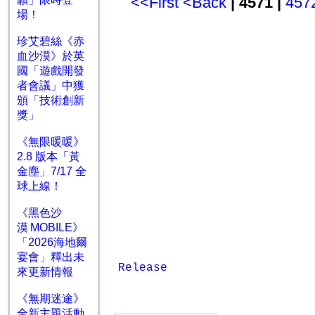
<<First
<Back
| 4571 |
457
場！
珍艾碧絲《赤
血沙漠》於英
國「遊戲開發
者會議」中獲
頒「技術創新
獎」
《無限暖暖》
2.8 版本「黃
金塵」7/17 全
球上線！
《黑色沙
漠 MOBILE》
「2026海地爾
宴會」釋出未
Release
來更新情報
《無期迷途》
全新主題活動