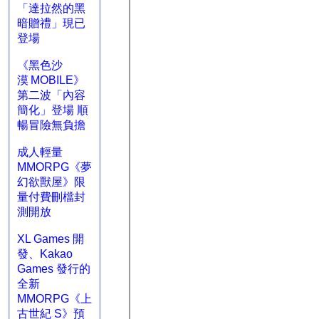
「達拉然的黑
暗贈禮」現已
登場
《黑色沙
漠 MOBILE》
第二波「內容
簡化」登場 順
暢冒險無負擔
成人輕量
MMORPG《夢
幻欲獸屋》限
量付費刪檔封
測開放
XL Games 開
發、Kakao
Games 發行的
全新
MMORPG《上
古世紀 S》預