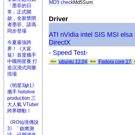
MD5 check
Md5Sum
「墨菲的日
常」正式開
Driver
啟，全新禁閉
者墨菲、諾瑪
同步登場
ATI
nVidia
intel
SIS
MSI
elsa
DirectX
今夏最強跨
界！《大富
- Speed Test-
翁》首度攜手
中職明星賽 打
ubuntu 12.04
Fedora core 17
造沉浸式同樂
現場
《明星3缺1》
攜手 hololive
production 三
大人氣 VTuber
跨界聯動！
《RO仙境傳說
3》「啟燃測
試」已圓滿落