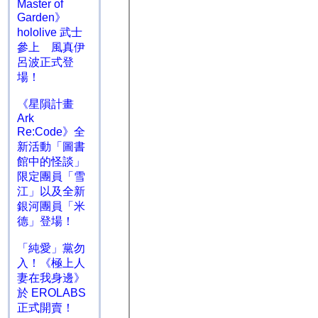
Master of
Garden》
hololive 武士
參上 風真伊
呂波正式登
場！
《星隕計畫
Ark
Re:Code》全
新活動「圖書
館中的怪談」
限定團員「雪
江」以及全新
銀河團員「米
德」登場！
「純愛」黨勿
入！《極上人
妻在我身邊》
於 EROLABS
正式開賣！