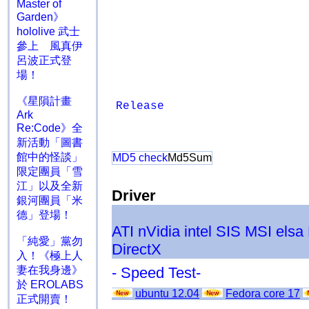
Master of
Garden》
hololive 武士
參上 風真伊
呂波正式登
場！
《星隕計畫
Release
Ark
Re:Code》全
新活動「圖書
館中的怪談」
MD5 check
Md5Sum
限定團員「雪
江」以及全新
Driver
銀河團員「米
德」登場！
ATI
nVidia
intel
SIS
MSI
elsa
「純愛」黨勿
DirectX
入！《極上人
妻在我身邊》
- Speed Test-
於 EROLABS
ubuntu 12.04
Fedora core 17
正式開賣！