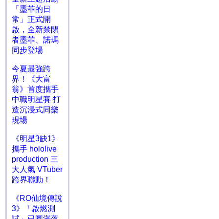
「墨菲的日
常」正式開
啟，全新禁閉
者墨菲、諾瑪
同步登場
今夏最強跨
界！《大富
翁》首度攜手
中職明星賽 打
造沉浸式同樂
現場
《明星3缺1》
攜手 hololive
production 三
大人氣 VTuber
跨界聯動！
《RO仙境傳說
3》「啟燃測
試」已圓滿落