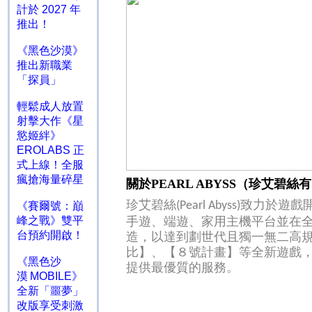
計於 2027 年
推出！
《黑色沙漠》
推出新職業
「探員」
輕鬆成人放置
射擊大作《星
慾姬絆》
EROLABS 正
式上線！全服
瘋搶海量碎星
關於
PEARL ABYSS
（珍艾碧絲
珍艾碧絲
致力於遊戲
《賽爾號：巔
(Pearl Abyss)
峰之戰》雙平
手遊、端遊、家用主機平台並在
台預約開啟！
造，以達到劃世代且獨一無二高
比】、【８號計畫】等全新遊戲
《黑色沙
提供最優質的服務。
漠 MOBILE》
全新「噩夢」
改版享受刺激