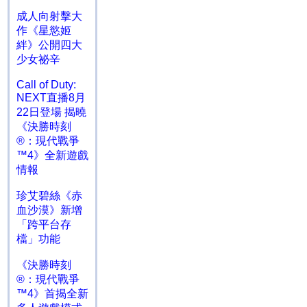
成人向射擊大
作《星慾姬
絆》公開四大
少女祕辛
Call of Duty:
NEXT直播8月
22日登場 揭曉
《決勝時刻
®：現代戰爭
™4》全新遊戲
情報
珍艾碧絲《赤
血沙漠》新增
「跨平台存
檔」功能
《決勝時刻
®：現代戰爭
™4》首揭全新