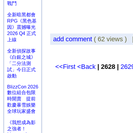
戰鬥
全新暗黑都會
RPG《黑色基
因》震撼曝光
2026 Q4 正式
add comment
( 62 views )
上線
全新偵探故事
《白銀之城》
「二分法測
<<First
<Back
| 2628 |
262
試」今日正式
啟動
BlizzCon 2026
數位組合包限
時開賣 提前
歡慶暴雪娛樂
全球玩家盛會
《我想成為影
之強者！