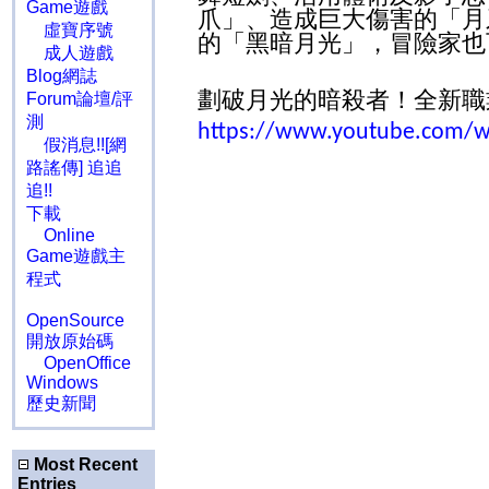
Game遊戲
爪」、造成巨大傷害的「月
虛寶序號
的「黑暗月光」，冒險家也
成人遊戲
Blog網誌
劃破月光的暗殺者！全新職
Forum論壇/評
測
https://www.youtube.com/
假消息!![網
路謠傳] 追追
追!!
下載
Online
Game遊戲主
程式
OpenSource
開放原始碼
OpenOffice
Windows
歷史新聞
Most Recent
Entries