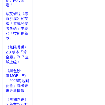
場！
珍艾碧絲《赤
血沙漠》於英
國「遊戲開發
者會議」中獲
頒「技術創新
獎」
《無限暖暖》
2.8 版本「黃
金塵」7/17 全
球上線！
《黑色沙
漠 MOBILE》
「2026海地爾
宴會」釋出未
來更新情報
《無期迷途》
全新主題活動