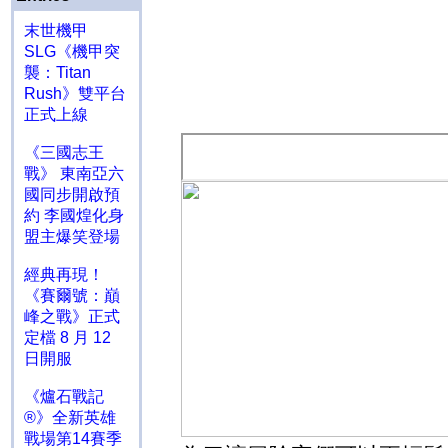
末世機甲
SLG《機甲突
襲：Titan
Rush》雙平台
正式上線
《三國志王
戰》 東南亞六
國同步開啟預
約 李國煌化身
盟主爆笑登場
經典再現！
《賽爾號：巔
峰之戰》正式
定檔 8 月 12
日開服
《爐石戰記
®》全新英雄
戰場第14賽季