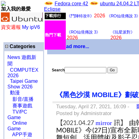
Fedora core 42
ubuntu 24.04.2 
加入我的最愛
Eclipse
2026
下載排行
《鬥陣特攻®》
《RO仙境傳說 3
資安週報
My ipV6
《RO仙境傳說 3》
《玩星派對》
熱門下載
2026
2026
Categories
Download more...
News 遊戲新
聞
COMPUTEX
Search
2026
Taipei Game
Show 2026
動漫
《黑色沙漠 MOBILE》劃
影音/直播
賽事遊戲
Tuesday, April 27, 2021, 16:09 -
影
TV/PC
Posted by Administrator
Game
【
訊】
由
mirror
2021.04.27
Online
Game
》今
日
宣布全新
MOBILE
(27
)
APP手遊
舞短劍、活用體術及影子忍