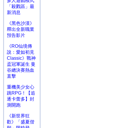
多人遊戲模式
「殺戮區」最
新消息
《黑色沙漠》
釋出全新職業
預告影片
《RO仙境傳
說：愛如初見
Classic》戰神
盃冠軍誕生 曼
谷總決賽熱血
直擊
重機美少女心
跳RPG！【追
逐卡蕾多】封
測開跑
《新世界狂
歡》「盛夏偕
願」限時登