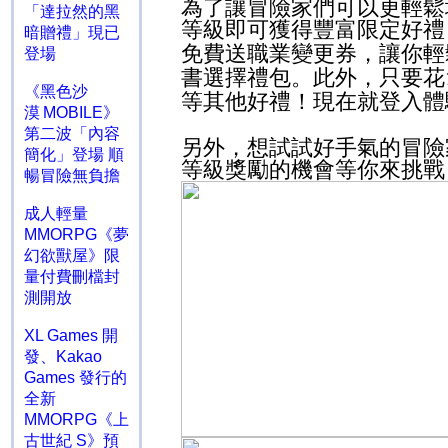
為了讓冒險家們可以更輕鬆
「達拉然的黑
等級即可獲得豐富限定好禮
暗贈禮」現已
免費送職業變更券，讓你輕
登場
書選擇禮包。此外，只要花
《黑色沙
等其他好禮！現在就登入體
漠 MOBILE》
第二波「內容
另外，想試試好手氣的冒險
簡化」登場 順
等級獎勵的機會等你來挑戰
暢冒險無負擔
成人輕量
MMORPG《夢
幻欲獸屋》限
量付費刪檔封
測開放
XL Games 開
發、Kakao
Games 發行的
全新
MMORPG《上
古世紀 S》預